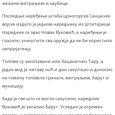
жељене митраљезе и хаубице.
Последње наређење штаба црногорске Санџачке
војске издато је једном нареднику из Штитарице.
Наредник се звао Новак Вуковић, а наређење је
гласило: уништити сва оружја да не би користило
непријатељу.
Топови су закопавани или бацани низ Тару, а
један вод је читаву ноћ и дан сакупљао и доносио
на гомилу топовске гранате, митраљезе, барут и
муницију.
Када је све што се могло сакупило, наредник
Вуковић је запалио барут. Уследио је огроман
пламен и експлозија која се чула све до Колашина,