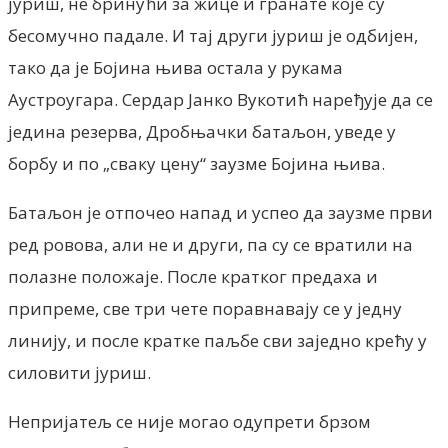
јуриш, не бринући за жице и гранате које су
бесомучно падале. И тај други јуриш је одбијен,
тако да је Бојина њива остала у рукама
Аустроугара. Сердар Јанко Вукотић наређује да се
једина резерва, Дробњачки батаљон, уведе у
борбу и по „сваку цену“ заузме Бојина њива.
Батаљон је отпочео напад и успео да заузме први
ред ровова, али не и други, па су се вратили на
полазне положаје. После кратког предаха и
припреме, све три чете поравнавају се у једну
линију, и после кратке паљбе сви заједно крећу у
силовити јуриш.
Непријатељ се није могао одупрети брзом