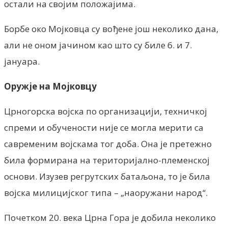
остали на својим положајима.
Борбе око Мојковца су вођене још неколико дана,
али не оном јачином као што су биле 6. и 7.
јануара.
Оружје на Мојковцу
Црногорска војска по организацији, техничкој
спреми и обучености није се могла мерити са
савременим војскама тог доба. Она је претежно
била формирана на територијално-племенској
основи. Изузев регрутских батаљона, то је била
војска милицијског типа – „наоружани народ“.
Почетком 20. века Црна Гора је добила неколико