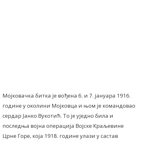
Facebook
X
ReddIt
Email
Pri
Мојковачка битка је вођена 6. и 7. јануара 1916.
године у околини Мојковца и њом је командовао
сердар Јанко Вукотић. То је уједно била и
последња војна операција Војске Краљевине
Црне Горе, која 1918. године улази у састав