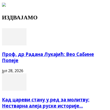
ИЗДВАЈАМО
Проф. др Радана Лукајић: Вео Сабине
Попеје
јул 28, 2026
Кад цареви стану у ред за молитву:
Нестварна алеја руске историје...