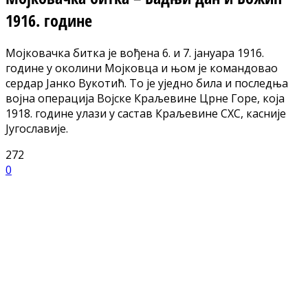
1916. године
Мојковачка битка је вођена 6. и 7. јануара 1916.
године у околини Мојковца и њом је командовао
сердар Јанко Вукотић. То је уједно била и последња
војна операција Војске Краљевине Црне Горе, која
1918. године улази у састав Краљевине СХС, касније
Југославије.
272
0