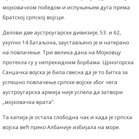
мојковачком победом и испуњењем дуга према
братској српској војсци.
Делови две аустроугарске дивизије, 53. и 62,
укупно 14 батаљона, заустављено је и натерано
на повлачење. Три велика дана на Мојковцу
протекла су у непрекидним борбама. Црногорска
Санџачка војска је била свесна да је то битка за
успешно повлачење српске војске због чега
аустроугарска армија није успела да затвори
„мојковачка врата“.
Та капија је остала слободна чак и када је српска
војска већ преко Албаније избијала на море.