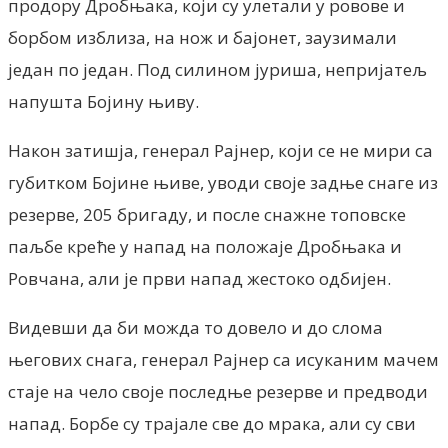
продору Дробњака, који су улетали у ровове и
борбом изблиза, на нож и бајонет, заузимали
један по један. Под силином јуриша, непријатељ
напушта Бојину њиву.
Након затишја, генерал Рајнер, који се не мири са
губитком Бојине њиве, уводи своје задње снаге из
резерве, 205 бригаду, и после снажне топовске
паљбе креће у напад на положаје Дробњака и
Ровчана, али је први напад жестоко одбијен.
Видевши да би можда то довело и до слома
његових снага, генерал Рајнер са исуканим мачем
стаје на чело своје последње резерве и предводи
напад. Борбе су трајале све до мрака, али су сви