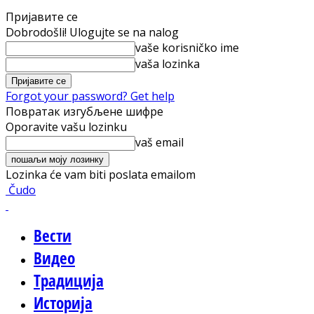
Пријавите се
Dobrodošli! Ulogujte se na nalog
vaše korisničko ime
vaša lozinka
Forgot your password? Get help
Повратак изгубљене шифре
Oporavite vašu lozinku
vaš email
Lozinka će vam biti poslata emailom
Čudo
Вести
Видео
Традиција
Историја