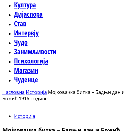
Култура
Дијаспора
Став
Интервју
Чудо
Занимљивости
Психологија
Магазин
Чуденце
Насловна
Историја
Мојковачка битка – Бадњи дан и
Божић 1916. године
Историја
Мојковачка битка – Бадњи дан и Божић