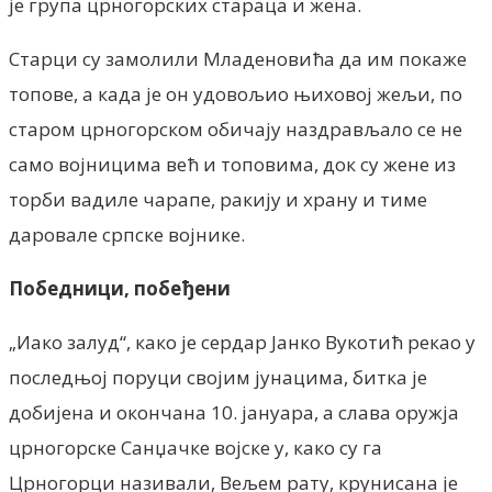
је група црногорских стараца и жена.
Старци су замолили Младеновића да им покаже
топове, а када је он удовољио њиховој жељи, по
старом црногорском обичају наздрављало се не
само војницима већ и топовима, док су жене из
торби вадиле чарапе, ракију и храну и тиме
даровале српске војнике.
Победници, побеђени
„Иако залуд“, како је сердар Јанко Вукотић рекао у
последњој поруци својим јунацима, битка је
добијена и окончана 10. јануара, а слава оружја
црногорске Санџачке војске у, како су га
Црногорци називали, Вељем рату, крунисана је