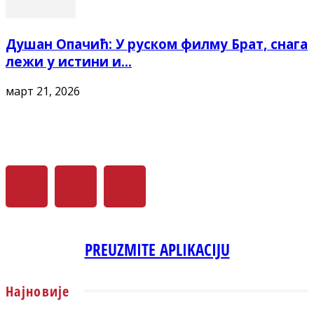
Душан Опачић: У руском филму Брат, снага
лежи у истини и...
март 21, 2026
PREUZMITE APLIKACIJU
Најновије