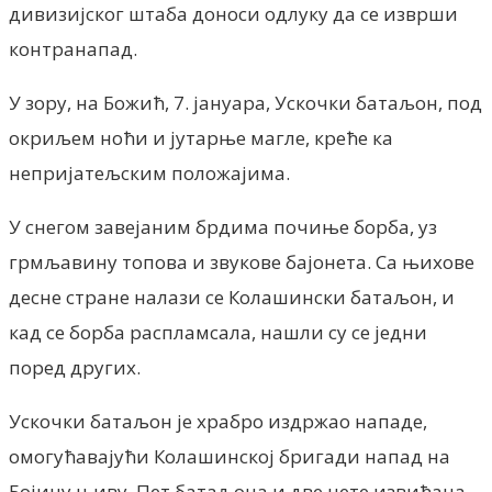
дивизијског штаба доноси одлуку да се изврши
контранапад.
У зору, на Божић, 7. јануара, Ускочки батаљон, под
окриљем ноћи и јутарње магле, креће ка
непријатељским положајима.
У снегом завејаним брдима почиње борба, уз
грмљавину топова и звукове бајонета. Са њихове
десне стране налази се Колашински батаљон, и
кад се борба распламсала, нашли су се једни
поред других.
Ускочки батаљон је храбро издржао нападе,
омогућавајући Колашинској бригади напад на
Бојину њиву. Пет батаљона и две чете извиђача