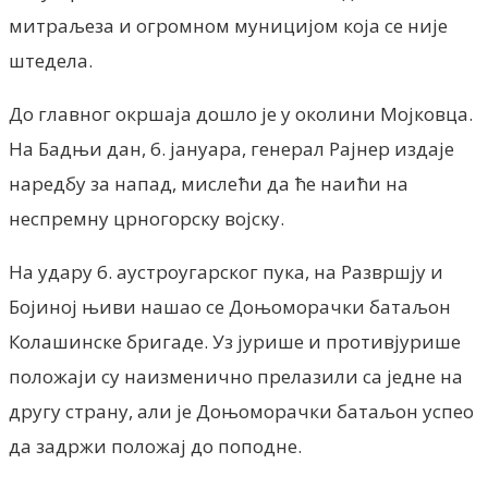
митраљеза и огромном муницијом која се није
штедела.
До главног окршаја дошло је у околини Мојковца.
На Бадњи дан, 6. јануара, генерал Рајнер издаје
наредбу за напад, мислећи да ће наићи на
неспремну црногорску војску.
На удару 6. аустроугарског пука, на Развршју и
Бојиној њиви нашао се Доњоморачки батаљон
Колашинске бригаде. Уз јурише и противјурише
положаји су наизменично прелазили са једне на
другу страну, али је Доњоморачки батаљон успео
да задржи положај до поподне.