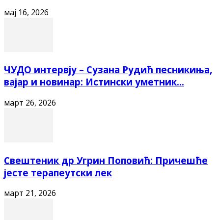
мај 16, 2026
ЧУДО интервју – Сузана Рудић песникиња,
вајар и новинар: Истински уметник...
март 26, 2026
Свештеник др Угрин Поповић: Причешће
јесте терапеутски лек
март 21, 2026