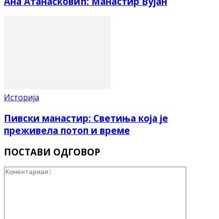
Ана Атанасковић: Манастир Вујан
Историја
Пивски манастир: Светиња која је
преживела потоп и време
ПОСТАВИ ОДГОВОР