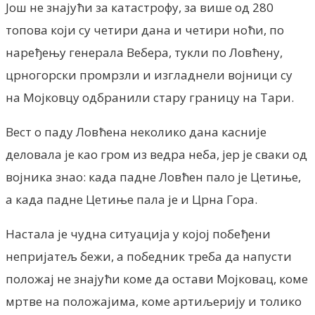
Још не знајући за катастрофу, за више од 280
топова који су четири дана и четири ноћи, по
наређењу генерала Вебера, тукли по Ловћену,
црногорски промрзли и изгладнели војници су
на Мојковцу одбранили стару границу на Тари.
Вест о паду Ловћена неколико дана касније
деловала је као гром из ведра неба, јер је сваки од
војника знао: када падне Ловћен пало је Цетиње,
а када падне Цетиње пала је и Црна Гора.
Настала је чудна ситуација у којој побеђени
непријатељ бежи, а победник треба да напусти
положај не знајући коме да остави Мојковац, коме
мртве на положајима, коме артиљерију и толико