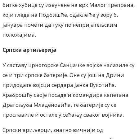
битке хубице су извучене на врх Малог препрана,
који гледа на Подбишће, одакле ће у зору 6.
јануара почети да туку по непријатељским
положајима.
Српска артиљерија
У саставу црногорске Санџачке војске налазиле су
се и три српске батерије. Оне су још на Дрини
придодате војсци сердара Јанка Вукотића.
Храброшћу своје посаде и командира капетана
Драгољуба Младеновића, те батерије су се
прославиле и остале у сећању сваког војника.
Српски ариљерци, знатно вичнији од