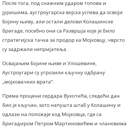
После тога, под снажним ударом топова и
јуришима, аустроугарска војска успева да освоји
Бојину њиву, али остали делови Колашинске
бригаде, посебно они са Развршја које је било
стратегијска тачка за продор ка Мојковцу, чврсто
су задржали непријатеља.
Освајањем Бојине њиве и Улошевине,
Аустроугари су угрозили кључну одбрану
„мојковачких врата“.
Према процени сердара Вукотића, следећи дан
био је кључан, зато напушта штаб у Колашину и
одлази на положаје код Мојковца, где са
бригадиром Петром Мартиновићем и члановима