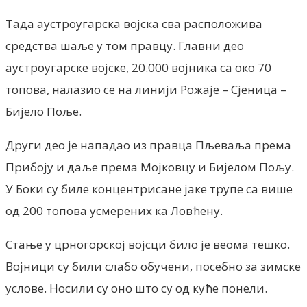
Тада аустроугарска војска сва расположива
средства шаље у том правцу. Главни део
аустроугарске војске, 20.000 војника са око 70
топова, налазио се на линији Рожаје – Сјеница –
Бијело Поље.
Други део је нападао из правца Пљеваља према
Прибоју и даље према Мојковцу и Бијелом Пољу.
У Боки су биле концентрисане јаке трупе са више
од 200 топова усмерених ка Ловћену.
Стање у црногорској војсци било је веома тешко.
Војници су били слабо обучени, посебно за зимске
услове. Носили су оно што су од куће понели.