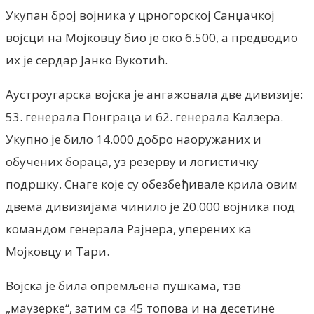
Укупан број војника у црногорској Санџачкој
војсци на Мојковцу био је око 6.500, а предводио
их је сердар Јанко Вукотић.
Аустроугарска војска је ангажовала две дивизије:
53. генерала Понграца и 62. генерала Калзера.
Укупно је било 14.000 добро наоружаних и
обучених бораца, уз резерву и логистичку
подршку. Снаге које су обезбеђивале крила овим
двема дивизијама чинило је 20.000 војника под
командом генерала Рајнера, уперених ка
Мојковцу и Тари.
Војска је била опремљена пушкама, тзв
„маузерке“, затим са 45 топова и на десетине