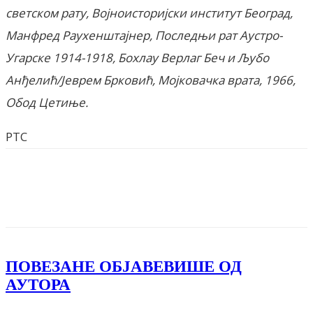
светском рату, Војноисториjски институт Београд,
Манфред Раухенштајнер, Последњи рат Аустро-
Угарске 1914-1918, Бохлау Верлаг Беч и Љубо
Анђелић/Јеврем Брковић, Мојковачка врата, 1966,
Обод Цетиње.
РТС
Facebook
X
ReddIt
Email
Pri
ПОВЕЗАНЕ ОБЈАВЕ
ВИШЕ ОД
АУТОРА