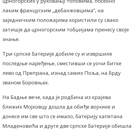
црногорских у руковању топовима, посебно
лаким француским „дебанжовцима“, на
заједничким положајима користили су свако
затишје да црногорским тобџијама пренесу своје
знање.
Три српске батерије добиле су и извршиле
последње наређење, сместивши се уочи битке
лево од Препрана, изнад самих Поља, на брду
званом Боровњак.
На Бадње вече, када је родбина из крајева
ближих Мојковцу дошла да обиђе војнике и
донесе им све што се имало, батерију капетана
Младеновића и друге две српске батерије обишла