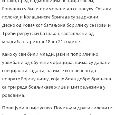
и тако, пред надмоћнијим непријатељем,
Ровчани су били приморани да се повуку. Остали
положаји Колашинске бригаде су задржани.
Десно од Ровачког батаљона борили су се Први и
Трећи регрутски батаљон, састављени од
младића старих од 18 до 21 године.
Како су сви били млади, јаки и поприлично
увежбани од обучених официра, њима су давани
специјални задаци, па им је и поверено да
поврате Бојину њиву, која је била добро брањена
са три реда бодљикаве жице и митраљезима у
рововима.
Први јуриш није успео. Почињу и други силовити