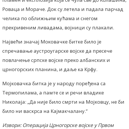
Роваца и Мораче. Док су летела и падала парчад
челика по оближњим кућама и снегом
прекривеним ливадама, војници су плакали.
Највећи значај Моковачке битке било је
спречавање аустроугарске војске да пресече
повлачење српске војске преко албанских и
црногорских планина, и даље ка Крфу.
Мојковачка битка је у народу поређена са
Термопилама, а памте се и речи владике
Николаја: „Да није било смрти на Мојковцу, не би
било ни васкрса на Кајмакчалану.“
Извори: Операција Црногорске војске у Првом