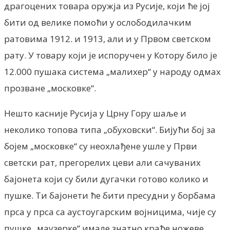
драгоцених товара оружја из Русије, који ће јој
бити од велике помоћи у ослободилачким
ратовима 1912. и 1913, али и у Првом светском
рату. У товару који је испоручен у Котору било је
12.000 пушака система „малихер“ у народу одмах
прозване „московке“.
Нешто касније Русија у Црну Гору шаље и
неколико топова типа „обуховски“. Бијући бој за
бојем „московке“ су неохлађене ушле у Први
светски рат, прегорелих цеви али сачуваних
бајонета који су били дугачки готово колико и
пушке. Ти бајонети ће бити пресудни у борбама
прса у прса са аустоугарским војницима, чије су
пушке „маузерке“ имале знатно краће ножеве.