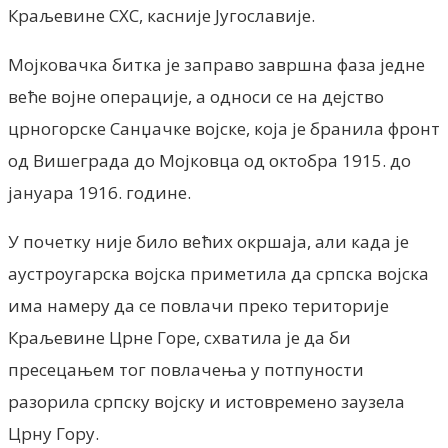
Краљевине СХС, касније Југославије.
Мојковачка битка је заправо завршна фаза једне
веће војне операције, а односи се на дејство
црногорске Санџачке војске, која је бранила фронт
од Вишеграда до Мојковца од октобра 1915. до
јануара 1916. године.
У почетку није било већих окршаја, али када је
аустроугарска војска приметила да српска војска
има намеру да се повлачи преко територије
Краљевине Црне Горе, схватила је да би
пресецањем тог повлачења у потпуности
разорила српску војску и истовремено заузела
Црну Гору.