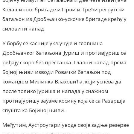
Колашинске бригаде и Први и Трећи регрутски
батаљон из Дробњачко-ускочке бригаде крећу у
силовити напад.
У борбу се касније укључује и главнина
Дробњачког батаљона. Јуриш и противјуриш се
ређају скоро без престанка. Главни напад према
Бојној њиви изводи Ровачки батаљон под
командом Милинка Влаховића, који успева да
после толико јуриша и напада у снажном
противјуришу заузме косину која се са Развршја
спушта ка Бојиној њиви.
Међутим, Аустроугари уводе своје задње резерве