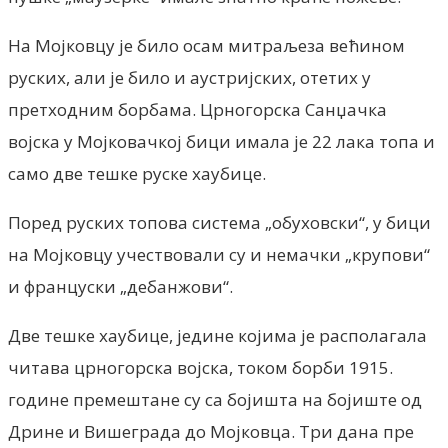
На Мојковцу је било осам митраљеза већином
руских, али је било и аустријских, отетих у
претходним борбама. Црногорска Санџачка
војска у Мојковачкој бици имала је 22 лака топа и
само две тешке руске хаубице.
Поред руских топова система „обуховски“, у бици
на Мојковцу учествовали су и немачки „крупови“
и француски „дебанжови“.
Две тешке хаубице, једине којима је располагала
читава црногорска војска, током борби 1915.
године премештане су са бојишта на бојиште од
Дрине и Вишеграда до Мојковца. Три дана пре