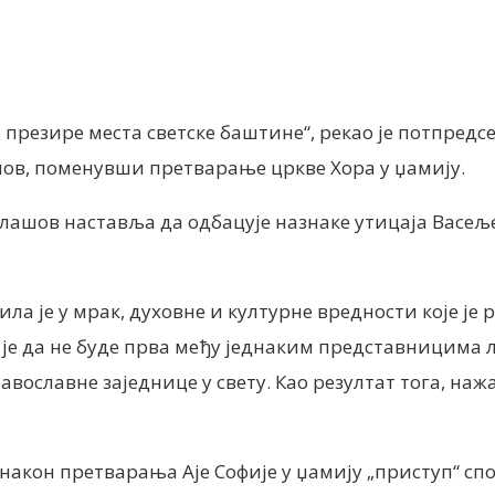
nt
о презире места светске баштине“, рекао је потпре
шов, поменувши претварање цркве Хора у џамију.
Балашов наставља да одбацује назнаке утицаја Васе
а је у мрак, духовне и културне вредности које је
је да не буде прва међу једнаким представницима 
вославне заједнице у свету. Као резултат тога, наж
акон претварања Аје Софије у џамију „приступ“ спо