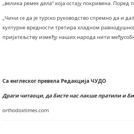
„велика ремек дела“ која остају покривена. Поред т
„Чини се да је турско руководство спремно да и д
културне вредности третира хладном равнодушнош
пријатељству између наших народа нити међусобн
Са енглеског превела Редакција ЧУДО
Драги читаоци, да бисте нас лакше пратили и б
orthodoxtimes.com