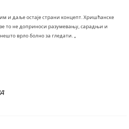
 им и даље остаје страни концепт. Хришћанске
ве то не доприноси разумевању, сарадњи и
 н
ешто врло болно за гледати. „
ИД