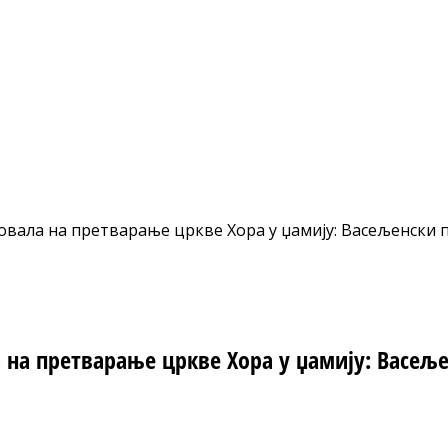
вала на претварање цркве Хора у џамију: Васељенски па
 на претварање цркве Хора у џамију: Васељ