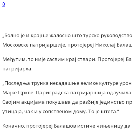
0
Facebook
X
ReddIt
Email
Pri
„Болно је и крајње жалосно што турско руководств
Московске патријаршије, протојереј Николај Бала
Међутим, то није сасвим крај ствари. Протојереј 
патријарха.
„Последња трунка некадашње велике културе уронил
Мајке Цркве. Цариградска патријаршија одлучила 
Својим акцијама покушава да разбије јединство пра
утицаја, чак и у сопственом дому. То је штета.“
Коначно, протојереј Балашов истиче чињеницу да н