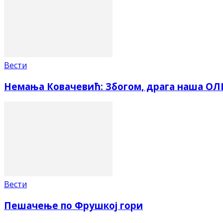
Вести
Немања Ковачевић: Збогом, драга наша О
Вести
Пешачење по Фрушкој гори