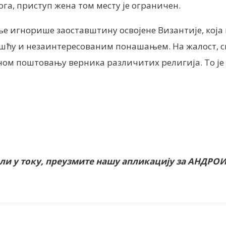
ога, приступ жена том месту је ограничен.
аље игнорише заоставштину освојене Византије, која
ћу и незаинтересованим понашањем. На жалост, с
ом поштовању верника различитих религија. То је
или у току, преузмите нашу апликацију за АНДРО