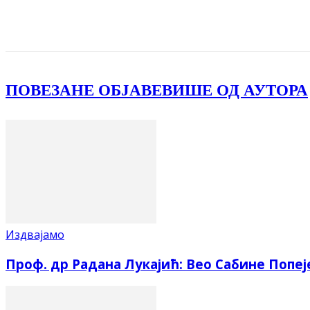
Facebook
X
ReddIt
Email
Pri
ПОВЕЗАНЕ ОБЈАВЕ
ВИШЕ ОД АУТОРА
Издвајамо
Проф. др Радана Лукајић: Вео Сабине Попеј