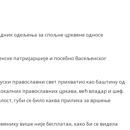
дседник одељења за спољне црквене односе
љенске патријаршије и посебно Васељенског
 руски православни свет прихватио као баштину од
локалних православних цркава, већ владар и шеф.
алост, губи се било каква прилика за вршење
менику више није бесплатан, како би се видела