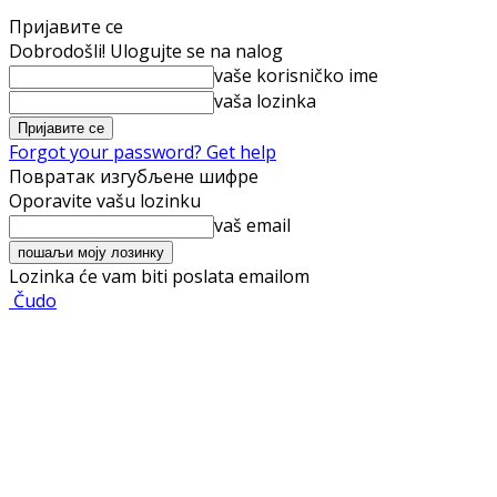
Пријавите се
Dobrodošli! Ulogujte se na nalog
vaše korisničko ime
vaša lozinka
Forgot your password? Get help
Повратак изгубљене шифре
Oporavite vašu lozinku
vaš email
Lozinka će vam biti poslata emailom
Čudo