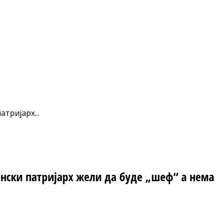
тријарх...
енски патријарх жели да буде „шеф“ а нема