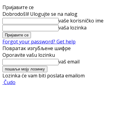
Пријавите се
Dobrodošli! Ulogujte se na nalog
vaše korisničko ime
vaša lozinka
Forgot your password? Get help
Повратак изгубљене шифре
Oporavite vašu lozinku
vaš email
Lozinka će vam biti poslata emailom
Čudo