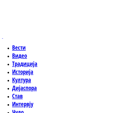
Вести
Видео
Традиција
Историја
Култура
Дијаспора
Став
Интервју
Чудо