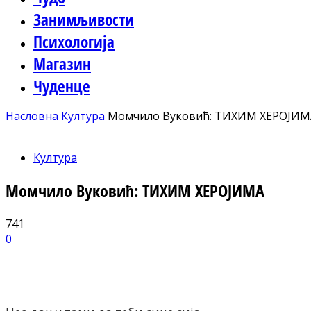
Занимљивости
Психологија
Магазин
Чуденце
Насловна
Култура
Момчило Вуковић: ТИХИМ ХЕРОЈИМ
Култура
Момчило Вуковић: ТИХИМ ХЕРОЈИМА
741
0
Facebook
X
ReddIt
Email
Pri