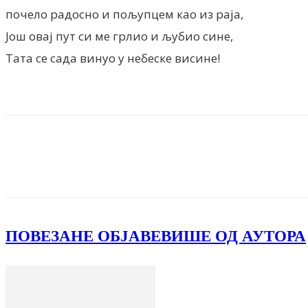
почело радосно и пољупцем као из раја,
Још овај пут си ме грлио и љубио сине,
Тата се сада винуо у небеске висине!
Facebook
X
ReddIt
Email
Pri
ПОВЕЗАНЕ ОБЈАВЕ
ВИШЕ ОД АУТОРА