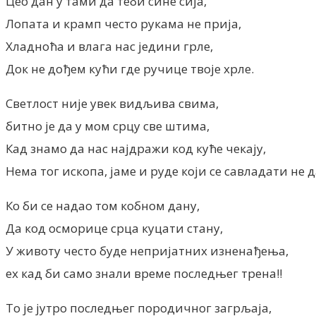
Цео дан у тами да теби сине сија,
Лопата и крамп често рукама не прија,
Хладноћа и влага нас једини грле,
Док не дођем кући где ручице твоје хрле.
Светлост није увек видљива свима,
битно је да у мом срцу све штима,
Кад знамо да нас најдражи код куће чекају,
Нема тог ископа, јаме и руде који се савладати не д
Ко би се надао том кобном дану,
Да код осморице срца куцати стану,
У животу често буде непријатних изненађења,
ех кад би само знали време последњег трена!!
То је јутро последњег породичног загрљаја,