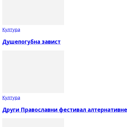
Култура
Душепогубна завист
Култура
Други Православни фестивал алтернативне