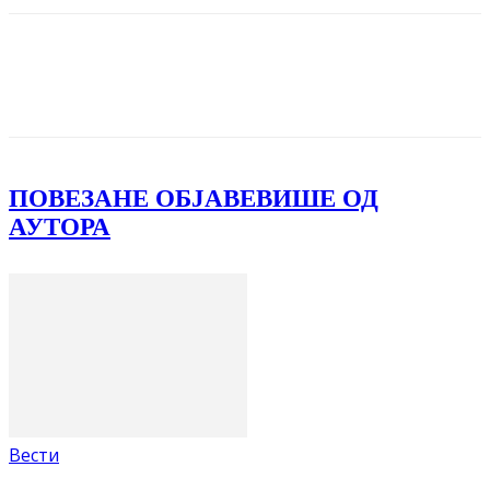
Facebook
X
ReddIt
Email
Pri
ПОВЕЗАНЕ ОБЈАВЕ
ВИШЕ ОД
АУТОРА
Вести