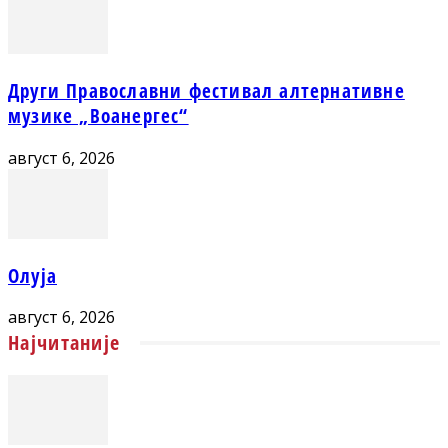
Други Православни фестивал алтернативне
музике „Воанергес“
август 6, 2026
Олуја
август 6, 2026
Најчитаније