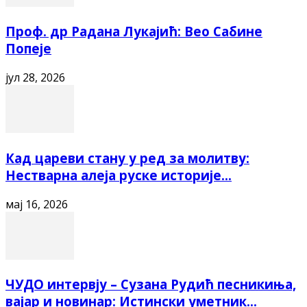
Проф. др Радана Лукајић: Вео Сабине
Попеје
јул 28, 2026
Кад цареви стану у ред за молитву:
Нестварна алеја руске историје...
мај 16, 2026
ЧУДО интервју – Сузана Рудић песникиња,
вајар и новинар: Истински уметник...