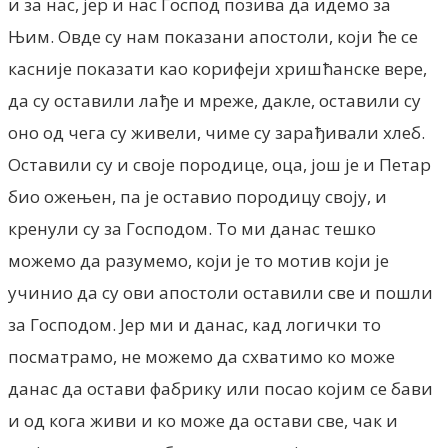
и за нас, јер и нас Господ позива да идемо за
Њим. Овде су нам показани апостоли, који ће се
касније показати као корифеји хришћанске вере,
да су оставили лађе и мреже, дакле, оставили су
оно од чега су живели, чиме су зарађивали хлеб.
Оставили су и своје породице, оца, још је и Петар
био ожењен, па је оставио породицу своју, и
кренули су за Господом. То ми данас тешко
можемо да разумемо, који је то мотив који је
учинио да су ови апостоли оставили све и пошли
за Господом. Јер ми и данас, кад логички то
посматрамо, не можемо да схватимо ко може
данас да остави фабрику или посао којим се бави
и од кога живи и ко може да остави све, чак и