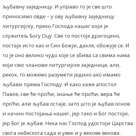
љубавну заједницу. И управо то је све што
приносимо овде – у ову љубавну заједницу
литургијску, преко Господа нашег који је
служитељ Богу Оцу. Све то постоје драгоцено,
постаје исто као и Син Божји, дакле, обожује се. И
то је оно велико чудо које се збива са свима нама
који смо чланови литургијске заједнице, али,
рекох, то можемо разумети једино ако имамо
љубави према Господу. И како каже апостол
Павле, све ће проћи, знање ће проћи, вера ће
проћи, али љубав остаје, зато што је љубав основ
и начин постојања нашег, јер тако и Бог постоји,
јер Бог је љубав. Нека нас Господ удостоји Царства
свога небескога сада и увек и у векове векова.