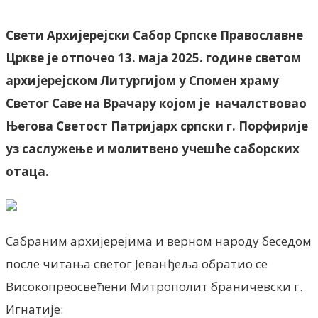
Свети Архијерејски Сабор Српске Православне
Цркве је отпочео 13. маја 2025. године светом
архијерејском Литургијом у Спомен храму
Светог Саве на Врачару којом је
началствовао
Његова Светост Патријарх српски г. Порфирије
уз саслужење
и молитвено учешће саборских
отаца.
Сабраним архијерејима и верном народу беседом
после читања светог Јеванђеља обратио се
Високопреосвећени Митрополит браничевски г.
Игнатије: