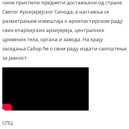
чине приспели предмети достављени од стране
Светог Архијерејског Синода, а наставља се
разматрањем извештаја о архипастирском раду
свих епархијских архијереја, централних
црквених тела, органа и завода. На крају
заседања Сабор ће о свом раду издати саопштење
за јавност.
СПЦ