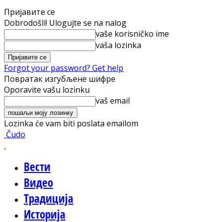
Пријавите се
Dobrodošli! Ulogujte se na nalog
vaše korisničko ime
vaša lozinka
Forgot your password? Get help
Повратак изгубљене шифре
Oporavite vašu lozinku
vaš email
Lozinka će vam biti poslata emailom
Čudo
Вести
Видео
Традиција
Историја