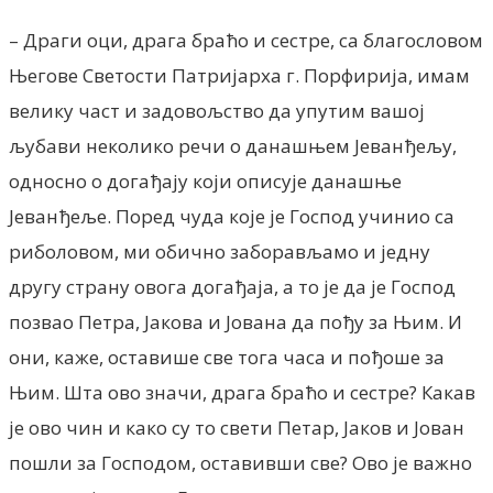
– Драги оци, драга браћo и сестре, са благословом
Његове Светости Патријарха г. Порфирија, имам
велику част и задовољство да упутим вашој
љубави неколико речи о данашњем Јеванђељу,
односно о догађају који описује данашње
Јеванђеље. Поред чуда које је Господ учинио са
риболовом, ми обично заборављамо и једну
другу страну овога догађаја, а то је да је Господ
позвао Петра, Јакова и Јована да пођу за Њим. И
они, каже, оставише све тога часа и пођоше за
Њим. Шта ово значи, драга браћо и сестре? Какав
је ово чин и како су то свети Петар, Јаков и Јован
пошли за Господом, оставивши све? Ово је важно