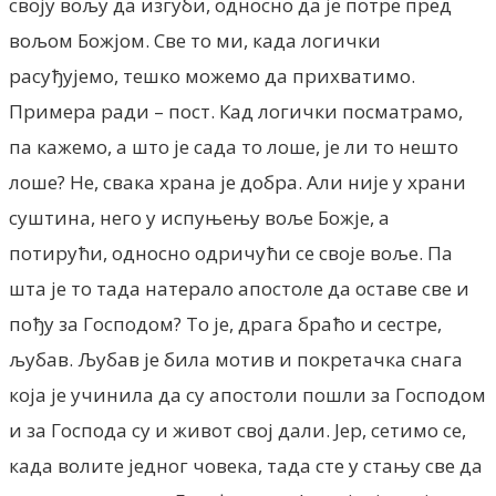
своју вољу да изгуби, односно да је потре пред
вољом Божјом. Све то ми, када логички
расуђујемо, тешко можемо да прихватимо.
Примера ради – пост. Кад логички посматрамо,
па кажемо, а што је сада то лоше, је ли то нешто
лоше? Не, свака храна је добра. Али није у храни
суштина, него у испуњењу воље Божје, а
потирући, односно одричући се своје воље. Па
шта је то тада натерало апостоле да оставе све и
пођу за Господом? То је, драга браћо и сестре,
љубав. Љубав је била мотив и покретачка снага
која је учинила да су апостоли пошли за Господом
и за Господа су и живот свој дали. Јер, сетимо се,
када волите једног човека, тада сте у стању све да