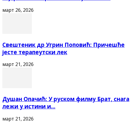
март 26, 2026
Свештеник др Угрин Поповић: Причешће
јесте терапеутски лек
март 21, 2026
Душан Опачић: У руском филму Брат, снага
лежи у истини и...
март 21, 2026