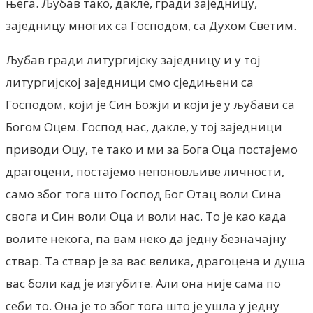
њега. Љубав тако, дакле, гради заједницу,
заједницу многих са Господом, са Духом Светим.
Љубав гради литургијску заједницу и у тој
литургијској заједници смо сједињени са
Господом, који је Син Божји и који је у љубави са
Богом Оцем. Господ нас, дакле, у тој заједници
приводи Оцу, те тако и ми за Бога Оца постајемо
драгоцени, постајемо непоновљиве личности,
само због тога што Господ Бог Отац воли Сина
свога и Син воли Оца и воли нас. То је као када
волите некога, па вам неко да једну безначајну
ствар. Та ствар је за вас велика, драгоцена и душа
вас боли кад је изгубите. Али она није сама по
себи то. Она је то због тога што је ушла у једну