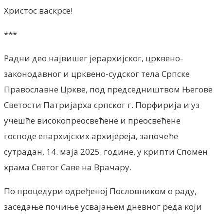
Христос васкрсе!
***
Радни део највишег јерархијског, црквено-
законодавног и црквено-судског тела Српске
Православне Цркве, под председништвом Његове
Светости Патријарха српског г. Порфирија и уз
учешће високопреосвећене и преосвећене
господе епархијских архијереја, започеће
сутрадан, 14. маја 2025. године, у крипти Спомен
храма Светог Саве на Врачару.
По процедури одређеној Пословником о раду,
заседање почиње усвајањем дневног реда који