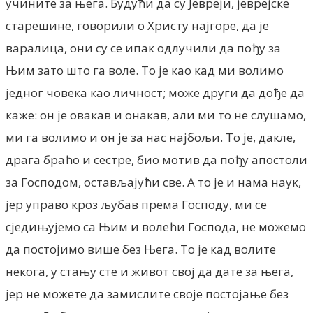
учините за њега. Будући да су Јевреји, јеврејске
старешине, говорили о Христу најгоре, да је
варалица, они су се ипак одлучили да пођу за
Њим зато што га воле. То је као кад ми волимо
једног човека као личност; може други да дође да
каже: он је овакав и онакав, али ми то не слушамо,
ми га волимо и он је за нас најбољи. То је, дакле,
драга браћо и сестре, био мотив да пођу апостоли
за Господом, остављајући све. А то је и нама наук,
јер управо кроз љубав према Господу, ми се
сједињујемо са Њим и волећи Господа, не можемо
да постојимо више без Њега. То је кад волите
некога, у стању сте и живот свој да дате за њега,
јер не можете да замислите своје постојање без