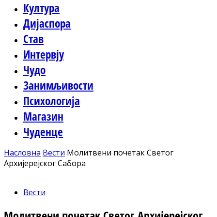
Култура
Дијаспора
Став
Интервју
Чудо
Занимљивости
Психологија
Магазин
Чуденце
Насловна
Вести
Молитвени почетак Светог
Архијерејског Сабора
Вести
Молитвени почетак Светог Архијерејског