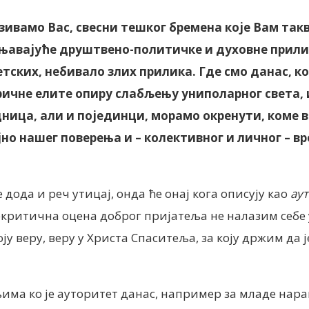
озивамо Вас, свесни тешког бремена које Вам та
њавајуће друштвено-политичке и духовне прилик
етских, небивало злих прилика. Где смо данас, 
ричне елите опиру слабљењу униполарног света,
дница, али и појединци, морамо окренути, коме 
јно нашег поверења и – колективног и личног – в
 дода и реч утицај, онда ће онај кога описују као
ау
некритична оцена доброг пријатеља не налазим себе
ју веру, веру у Христа Спаситеља, за коју држим да
а ко је ауторитет данас, например за младе нарашта