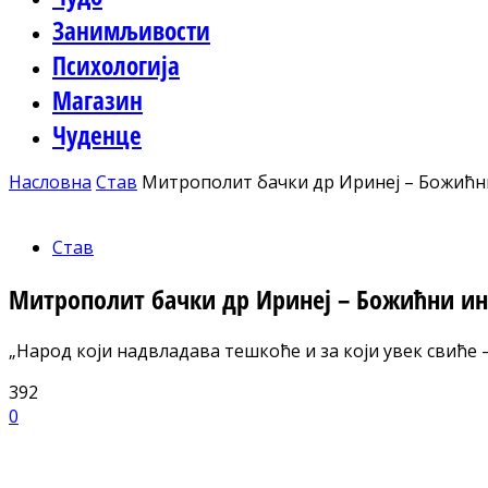
Занимљивости
Психологија
Магазин
Чуденце
Насловна
Став
Митрополит бачки др Иринеј – Божићн
Став
Митрополит бачки др Иринеј – Божићни ин
„Народ који надвладава тешкоће и за који увек свиће 
392
0
Facebook
X
ReddIt
Email
Pri