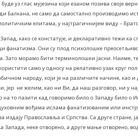
буде уз глас мујезина који езаном позива своје верн
и Балкана, не само да самостално производимо исто
олитичким елитама, у најтрагичнијем виду – бра
е Запад, како се констатује, и декларативно тежи 
лици фанатизма. Они су плод психолошке преосетљив
а. Зато морамо бити терминолошки јасни. Наиме, 
користити само у односу на релативно узак круг по
ном народу, који је на различите начине, као и д
и, јер не желим, као ни Ви, да наш разговор, ни у
на то пазити кад говоримо било о Западу било о Ис
 духовним вођама ислама фанатизованим или инстру
за издају Православља и Српства. Са друге стране, ј
 Запада, неке отворено, а друге мање отворено, во