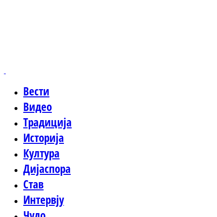
Вести
Видео
Традиција
Историја
Култура
Дијаспора
Став
Интервју
Чудо