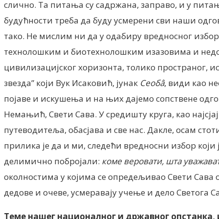
слично. Та питања су садржана, заправо, и у питањ
будућности треба да буду усмерени сви наши одгов
тако. Не мислим ни да у одабиру вредносног изб
технолошким и биотехнолошким изазовима и недоу
цивилизацијског хоризонта, толико пространог, ист
звезда” који Вук Исаковић, јунак
Сеобâ
, види као н
појаве и искушења и на њих дајемо сопствене одгов
Немањић, Свети Сава. У средишту круга, као најсјаj
путеводитеља, обасјава и све нас. Дакле, осам сто
прилика је да и ми, следећи вредносни избор који 
делимично побројали:
коме веровати, шта уважавати
околностима у којима се опредељивао Свети Сава од
дедове и очеве, усмеравају учење и дело Светога Са
Теме нашег националног и државног опстанка, 