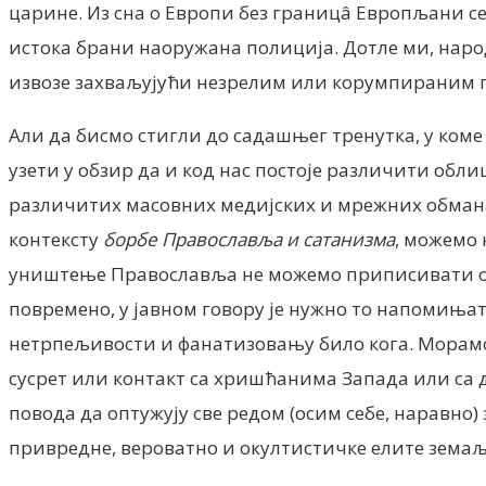
царине. Из сна о Европи без границâ Европљани се 
истока брани наоружана полиција. Дотле ми, народ
извозе захваљујући незрелим или корумпираним п
Али да бисмо стигли до садашњег тренутка, у ком
узети у обзир да и код нас постоје различити об
различитих масовних медијских и мрежних обман
контексту
борбе Православља и сатанизма
, можемо 
уништење Православља не можемо приписивати обич
повремено, у јавном говору је нужно то напомињат
нетрпељивости и фанатизовању било кога. Морамо 
сусрет или контакт са хришћанима Запада или са
повода да оптужују све редом (осим себе, наравно) 
привредне, вероватно и окултистичке елите земаља