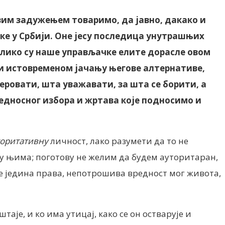
квим задужењем товаримо, да јавно, дакако и
е у Србији. Оне јесу последица унутрашњих
колико су наше управљачке елите дорасле овом
 и истовременом јачању његове алтернативе,
веровати, шта уважавати, за шта се борити, а
редносног избора и жртава које подносимо и
торитативну
личност, лако разумети да то не
 у њима; поготову не желим да будем ауторитаран,
 је једина права, непотрошива вредност мог живота,
је, и ко има утицај, како се он остварује и