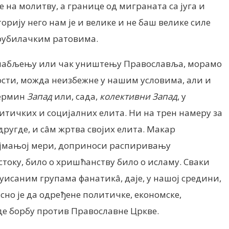
е на молитву, а границе од миграната са југа и
рију него нам је и велике и не баш велике силе
тоубилачким ратовима.
ка слабљењу или чак уништењу Православља, морамо
ости, можда неизбежне у нашим условима, али и
термин
Запад
или, сада,
колективни Запад
, у
литичких и социјалних елита. Ни на трен намеру за
ругде, и сâм жртва својих елита. Макар
 најмањој мери, доприноси распиривању
току, било о хришћанству било о исламу. Сваки
исаним групама фанатикâ, даје, у нашој средини,
асно је да одређене политичке, економске,
де борбу против Православне Цркве.