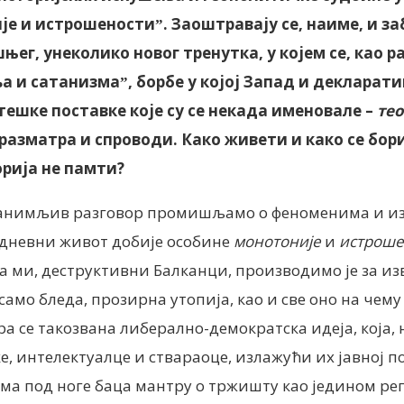
је и истрошеностиˮ. Заоштравају се, наиме, и 
шњег, унеколико новог тренутка, у којем се, као 
а и сатанизмаˮ, борбе у којој Запад и деклара
тешке поставке које су се некада именовале –
тео
, разматра и спроводи. Како живети и како се бо
орија не памти?
з занимљив разговор промишљамо о феноменима и из
одневни живот добије особине
монотоније
и
истроше
 а ми, деструктивни Балканци, производимо је за изв
 само бледа, прозирна утопија, као и све оно на чем
ра се такозвана либерално-демократска идеја, која,
е, интелектуалце и ствараоце, излажући их јавној 
 под ноге баца мантру о тржишту као једином регул