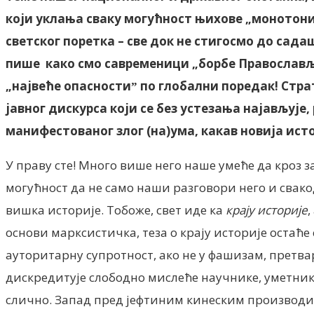
који уклања сваку могућност њихове „монотони
светског поретка – све док не стигосмо до сада
пише како смо савременици „борбе Православљ
„највеће опасностиˮ по глобални поредак! Стра
јавног дискурса који се без устезања најављује
манифестованог злог (на)ума, какав новија ист
У праву сте! Много више него наше умеће да кро
могућност да не само наши разговори него и свак
вишка историје. Тобоже, свет иде ка
крају историје
,
основи марксистичка, теза о крају историје остаће
ауторитарну супротност, ако не у фашизам, претва
дискредитује слободно мислеће научнике, уметник
слично. Запад пред јефтиним кинеским производима