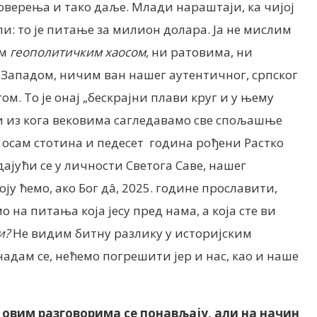
поверења и тако даље. Млади нараштаји, ка чијој
и: то је питање за милион долара. Ја не мислим
им
геополитичким хаосом
, ни ратовима, ни
Западом, ничим ван нашег аутентичног, српског
м. То је онај „бескрајни плави круг и у њему
 и из кога вековима сагледавамо све спољашње
ре осам стотина и педесет година рођени Растко
дајући се у личности Светога Саве, нашег
ју ћемо, ако Бог дâ, 2025. године прославити,
 на питања која јесу пред нама, а која сте ви
и?
Не видим битну разлику у историјским
надам се, нећемо погрешити јер и нас, као и наше
овим разговорима се понављају, али на начин