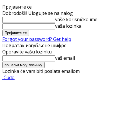
Пријавите се
Dobrodošli! Ulogujte se na nalog
vaše korisničko ime
vaša lozinka
Forgot your password? Get help
Повратак изгубљене шифре
Oporavite vašu lozinku
vaš email
Lozinka će vam biti poslata emailom
Čudo