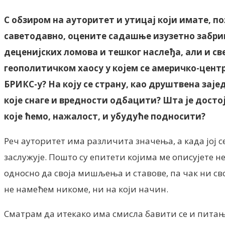
С обзиром на ауторитет и утицај који имате, п
саветодавно, оцените садашње изузетно забри
деценијских ломова и тешког наслеђа, али и св
геополитичком хаосу у којем се америчко-цент
БРИКС-у? На коју се страну, као друштвена заје
које снаге и вредности одбацити? Шта је досто
које ћемо, нажалост, и убудуће подносити?
Реч ауторитет има различита значења, а када јој се
заслужује. Пошто су епитети којима ме описујете 
односно да своја мишљења и ставове, па чак ни сво
не намећем никоме, ни на који начин.
Сматрам да итекако има смисла бавити се и питањим