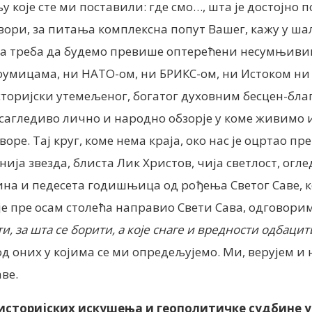
у које сте ми поставили: где смо…, шта је достојно 
ори, за питања комплексна попут Вашег, кажу у шал
ора треба да будемо превише оптерећени несумњив
мицама, ни НАТО-ом, ни БРИКС-ом, ни Истоком ни 
оријски утемељеног, богатог духовним бесцен-благо
есагледиво лично и народно обзорје у коме живимо
оре. Тај круг, коме нема краја, око нас је оцртао п
нија звезда, блиста Лик Христов, чија светлост, огле
тина и педесета годишњица од рођења Светог Саве, ко
је пре осам столећа направио Свети Сава, одговоримо
, за шта се борити, а које снаге и вредности одбацит
 оних у којима се ми опредељујемо. Ми, верујем и 
ве.
историјских искушења и геополитичке судбине у 