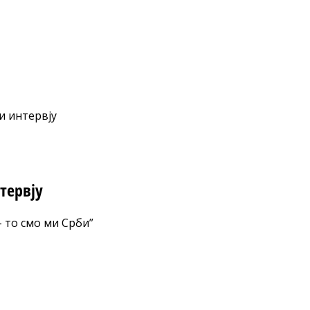
и интервју
тервју
– то смо ми Срби”
nt