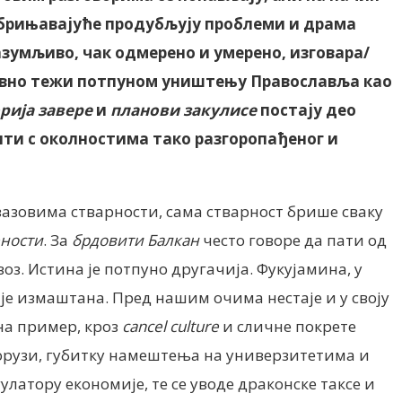
забрињавајуће продубљују проблеми и драма
разумљиво, чак одмерено и умерено, изговара/
тивно тежи потпуном уништењу Православља као
рија завере
и
планови закулисе
постају део
рити с околностима тако разгоропађеног и
азовима стварности, сама стварност брише сваку
ности
. За
брдовити Балкан
често говоре да пати од
оз. Истина је потпуно другачија. Фукујамина, у
у је измаштана. Пред нашим очима нестаје и у своју
 на пример, кроз
cancel culture
и сличне покрете
порузи, губитку намештења на универзитетима и
атору економије, те се уводе драконске таксе и