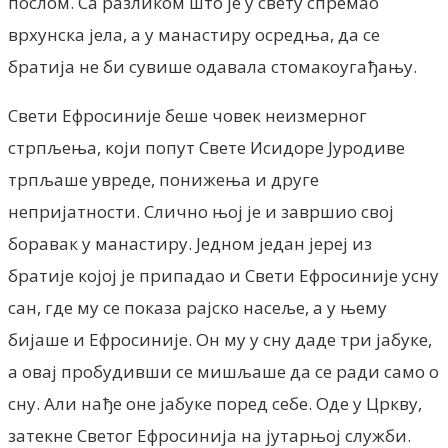
послом. Са разликом што је у свету спремао
врхунска јела, а у манастиру осредња, да се
братија не би сувише одавала стомакоугађању.
Свети Ефросиније беше човек неизмерног
стрпљења, који попут Свете Исидоре Јуродиве
трпљаше увреде, понижења и друге
непријатности. Слично њој је и завршио свој
боравак у манастиру. Једном један јереј из
братије којој је припадао и Свети Ефросиније усну
сан, где му се показа рајско насеље, а у њему
бијаше и Ефросиније. Он му у сну даде три јабуке,
а овај пробудивши се мишљаше да се ради само о
сну. Али нађе оне јабуке поред себе. Оде у Цркву,
затекне Светог Ефросинија на јутарњој служби.