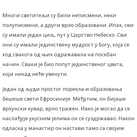
Многи светитељи су били неписмени, неки
полуписмени, а други врло образовани. Ипак, сви
су имали један циљ, пут у Царство Небеско. Сви
они су имали јединствену мудрост у Богу, која се
код свакога од њих одражавала на посебан
начин. Сваки је био попут јединственог цвета,
који никад неће увенути.
Један од људи простог порекла и образовања
бешеше свети Ефросиније. Међутим, он бијаше
врхунски кувар, врло тражен. Иако је могао да се
наслађује укусним јелима он се суздржавао. Након
одласка у манастир он настави тамо са својим