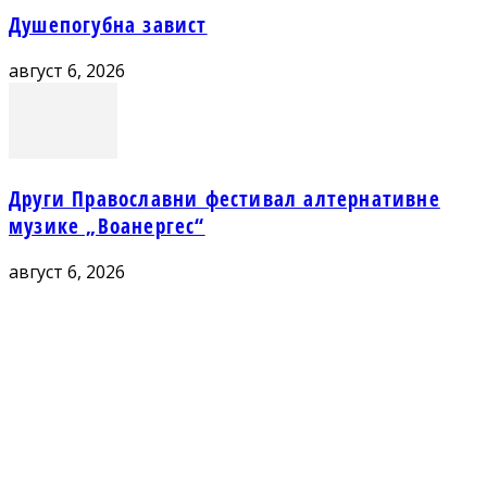
Душепогубна завист
август 6, 2026
Други Православни фестивал алтернативне
музике „Воанергес“
август 6, 2026