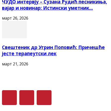
ЧУДО интервју – Сузана Рудић песникиња,
вајар и новинар: Истински уметник...
март 26, 2026
Свештеник др Угрин Поповић: Причешће
јесте терапеутски лек
март 21, 2026