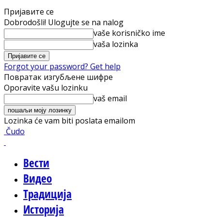
Пријавите се
Dobrodošli! Ulogujte se na nalog
vaše korisničko ime
vaša lozinka
Forgot your password? Get help
Повратак изгубљене шифре
Oporavite vašu lozinku
vaš email
Lozinka će vam biti poslata emailom
Čudo
Вести
Видео
Традиција
Историја