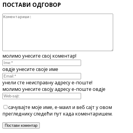
ПОСТАВИ ОДГОВОР
молимо унесите свој коментар!
овдје унесите своје име
унели сте неисправну адресу е-поште!
молимо унесите своју адресу е-поште овдје
сачувајте моје име, е-маил и веб сајт у овом
прегледнику следећи пут када коментаришем.