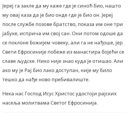
Јереј га закле да му каже где је синоћ био, нашто
му овај каза да је био онде где је био он. Јереј
после службе позове братство, показа им оне три
јабуке, исприча им свој сан. Они потом одоше да
се поклоне Божијем човеку, али га не нађоше, јер
Свети Ефросиније побеже из манастира бојећи се
славе људске. Нико није знао куда је отишао. Али
ако му је Рај био лако доступан, није му било
тешко да нађе ново пребивалиште.
Нека нас Господ Исус Христос удостоји рајских
насеља молитвама Светог Ефросинија.