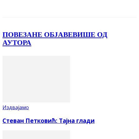
Facebook
X
ReddIt
Email
Pri
ПОВЕЗАНЕ ОБЈАВЕ
ВИШЕ ОД
АУТОРА
Издвајамо
Стеван Петковић: Тајна глади