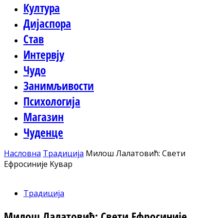
Култура
Дијаспора
Став
Интервју
Чудо
Занимљивости
Психологија
Магазин
Чуденце
Насловна
Традиција
Милош Лалатовић: Свети
Ефросиније Kувар
Традиција
Милош Лалатовић: Свети Ефросиније