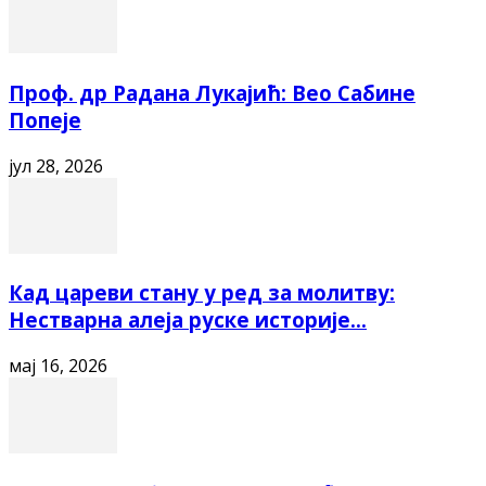
Проф. др Радана Лукајић: Вео Сабине
Попеје
јул 28, 2026
Кад цареви стану у ред за молитву:
Нестварна алеја руске историје...
мај 16, 2026