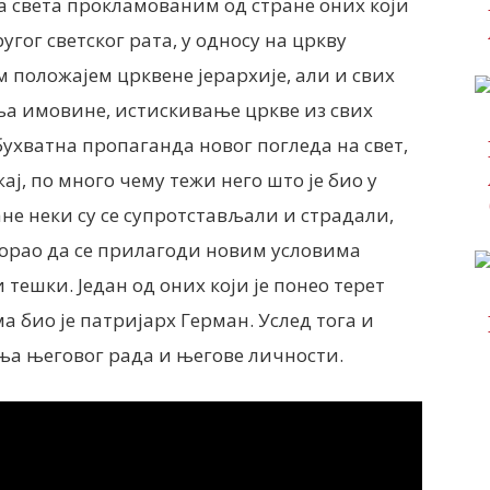
 света прокламованим од стране оних који
гог светског рата, у односу на цркву
 положајем црквене јерархије, али и свих
ња имовине, истискивање цркве из свих
бухватна пропаганда новог погледа на свет,
ај, по много чему тежи него што је био у
ане неки су се супротстављали и страдали,
е морао да се прилагоди новим условима
тешки. Један од оних који је понео терет
 био је патријарх Герман. Услед тога и
ња његовог рада и његове личности.