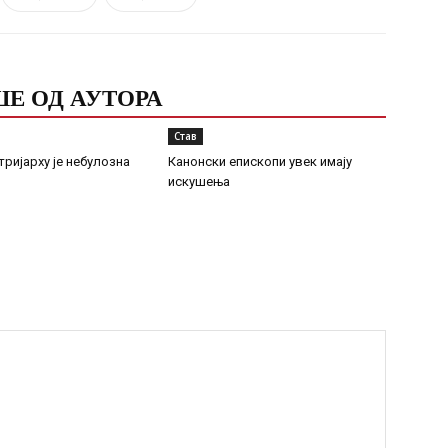
Е ОД АУТОРА
Став
тријарху је небулозна
Канонски епископи увек имају
искушења