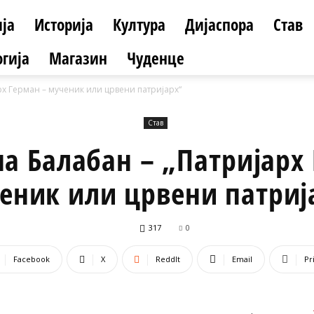
ја
Историја
Култура
Дијаспора
Став
гија
Магазин
Чуденце
х Герман – мученик или црвени патријарх“
Став
а Балабан – „Патријарх 
еник или црвени патриј
317
0
Facebook
X
ReddIt
Email
Pr