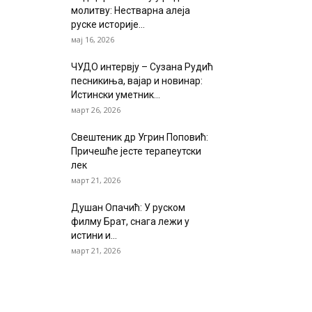
молитву: Нестварна алеја
руске историје...
мај 16, 2026
ЧУДО интервју – Сузана Рудић
песникиња, вајар и новинар:
Истински уметник...
март 26, 2026
Свештеник др Угрин Поповић:
Причешће јесте терапеутски
лек
март 21, 2026
Душан Опачић: У руском
филму Брат, снага лежи у
истини и...
март 21, 2026