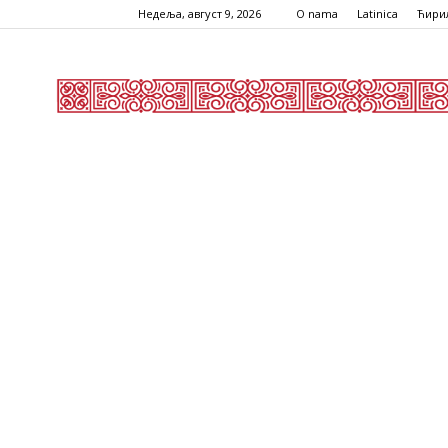
Недеља, август 9, 2026
O nama
Latinica
Ћири