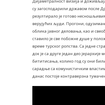
Дијаметралност визија и доживљаја
су загосподарили државом после Дру
резултирало је готово несношљивим
верујућих људи. Прогони, одузима
облика јавног деловања, као и свео
ставило је све побожне душе у полож
време турског ропства. Са једне стр
док је са друге један део јерархиј
бититисања, колико год су они били 
сарадње са комунистичким властима
данас постоје контраверзна тумаче