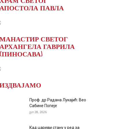
ХРАМ СВЕТОГ
АПОСТОЛА ПАВЛА
МАНАСТИР СВЕТОГ
АРХАНГЕЛА ГАВРИЛА
(ПИНОСАВА)
ИЗДВАЈАМО
Проф. др Радана Лукајић: Вео
Сабине Попеје
јул 28, 2026
Кад цареви стану у ред за