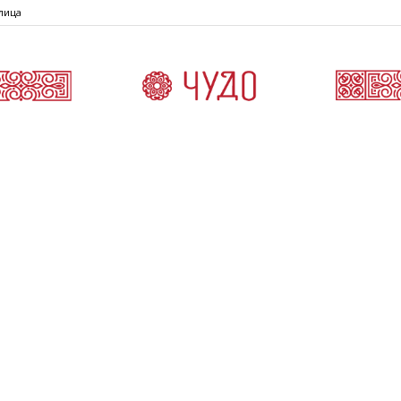
лица
Čudo