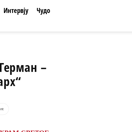
Интервју
Чудо
Герман –
арх“
int