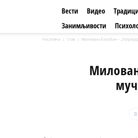
Вести
Видео
Традици
Занимљивости
Психоло
Насловна
Став
Милована Балабан – „Патријар
Милован
муч