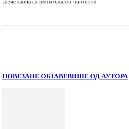
звече звона са светитељског пантеона.
Facebook
X
ReddIt
Email
Pri
ПОВЕЗАНЕ ОБЈАВЕ
ВИШЕ ОД АУТОРА