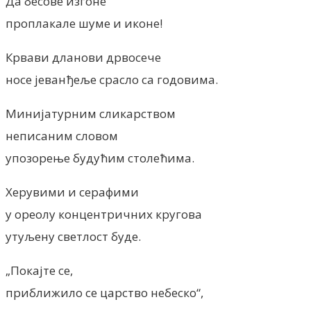
Да бесове изгоне
проплакале шуме и иконе!
Крвави дланови дрвосече
носе јеванђеље срасло са годовима.
Минијатурним сликарством
неписаним словом
упозорење будућим столећима.
Херувими и серафими
у ореолу концентричних кругова
утуљену светлост буде.
„Покајте се,
приближило се царство небеско“,