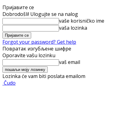
Пријавите се
Dobrodošli! Ulogujte se na nalog
vaše korisničko ime
vaša lozinka
Forgot your password? Get help
Повратак изгубљене шифре
Oporavite vašu lozinku
vaš email
Lozinka će vam biti poslata emailom
Čudo