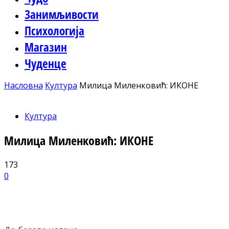
Занимљивости
Психологија
Магазин
Чуденце
Насловна
Култура
Милица Миленковић: ИКОНЕ
Култура
Милица Миленковић: ИКОНЕ
173
0
Facebook
X
ReddIt
Email
Pri