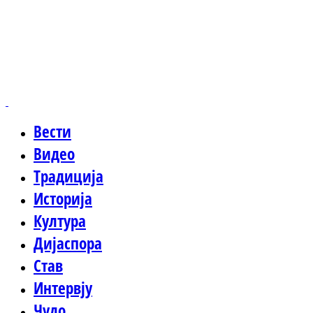
Вести
Видео
Традиција
Историја
Култура
Дијаспора
Став
Интервју
Чудо