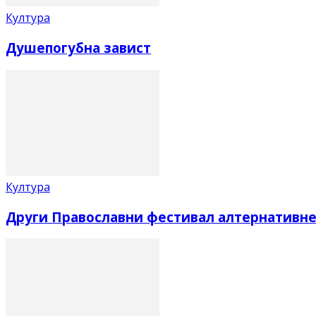
Култура
Душепогубна завист
Култура
Други Православни фестивал алтернативне