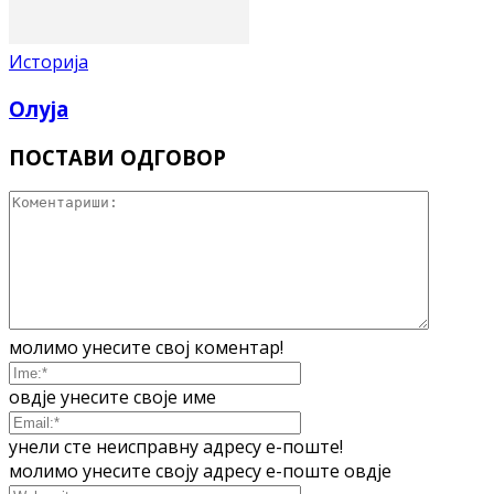
Историја
Олуја
ПОСТАВИ ОДГОВОР
молимо унесите свој коментар!
овдје унесите своје име
унели сте неисправну адресу е-поште!
молимо унесите своју адресу е-поште овдје