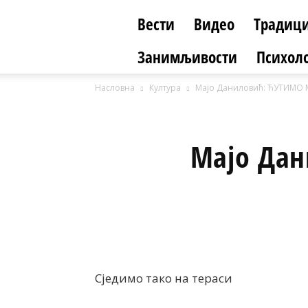
Вести
Видео
Традици
Занимљивости
Психоло
Насловна
Култура
Мајо Даниловић: ЋУТИМО М
Мајо Дан
Сједимо тако на тераси