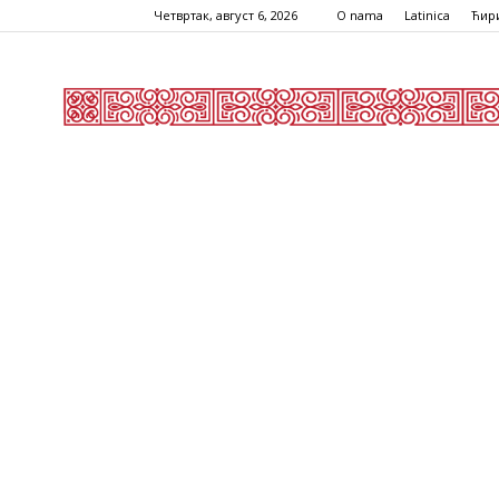
Четвртак, август 6, 2026
O nama
Latinica
Ћир