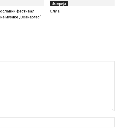
Историја
вославни фестивал
Олуја
не музике „Воанергес“