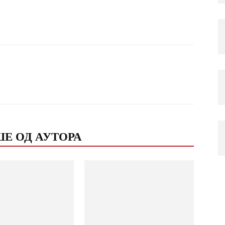
Email
Print
Е ОД АУТОРА