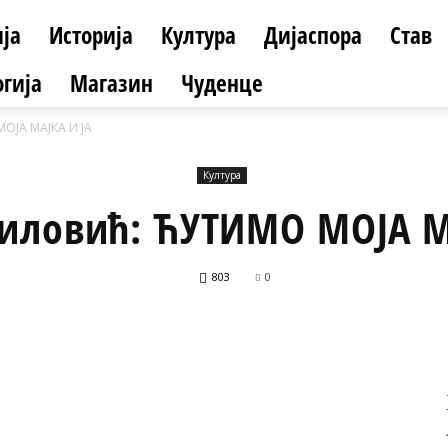
ја
Историја
Култура
Дијаспора
Став
гија
Магазин
Чуденце
ОЈА МАЈКА И ЈА
Култура
иловић: ЋУТИМО МОЈА М
803
0
Facebook
X
ReddIt
Email
Print