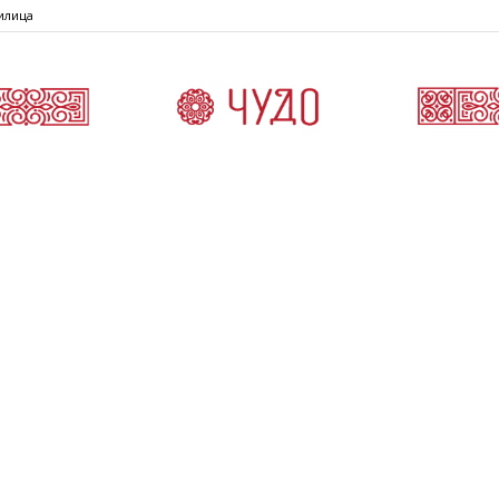
илица
Čudo