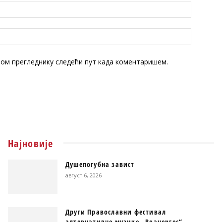
овом прегледнику следећи пут када коментаришем.
Најновије
Душепогубна завист
август 6, 2026
Други Православни фестивал
алтернативне музике „Воанергес“