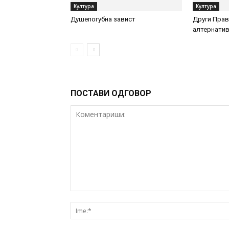
Култура
Култура
Душепогубна завист
Други Пра
алтернатив
ПОСТАВИ ОДГОВОР