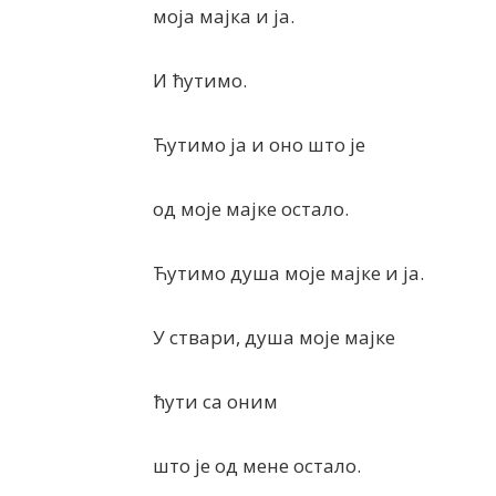
моја мајка и ја.
И ћутимо.
Ћутимо ја и оно што је
од моје мајке остало.
Ћутимо душа моје мајке и ја.
У ствари, душа моје мајке
ћути са оним
што је од мене остало.