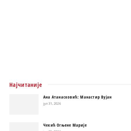
Најчитаније
Ана Атанасковић: Манастир Вујан
јул 31, 2026
Чекић Огњене Марије