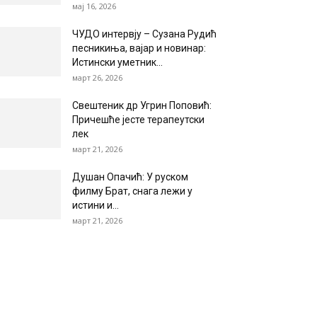
мај 16, 2026
ЧУДО интервју – Сузана Рудић
песникиња, вајар и новинар:
Истински уметник...
март 26, 2026
Свештеник др Угрин Поповић:
Причешће јесте терапеутски
лек
март 21, 2026
Душан Опачић: У руском
филму Брат, снага лежи у
истини и...
март 21, 2026