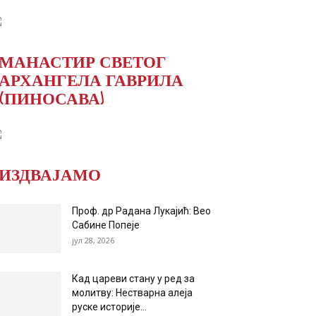
МАНАСТИР СВЕТОГ
АРХАНГЕЛА ГАВРИЛА
(ПИНОСАВА)
ИЗДВАЈАМО
Проф. др Радана Лукајић: Вео
Сабине Попеје
јул 28, 2026
Кад цареви стану у ред за
молитву: Нестварна алеја
руске историје...