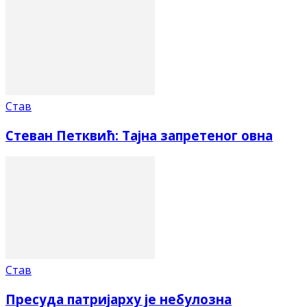
Став
Стеван Петквић: Тајна запретеног овна
Став
Пресуда патријарху је небулозна