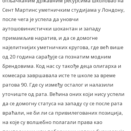
опљачканим државним ресурсима школовао на
Сент Мартинс уметничким студијама у Лондону,
после чега је успела да уновчи
аутошовинистички шокантан и западу
примамљив наратив, и да се домогне
најелитнијих уметничких кругова, где већ више
од 20 година сарађује са познатим модним
брендовима. Код нас су такође деца олигарха и
комесара завршавала исте те школе за време
ратова 90. Где су између осталог и налазили
уточиште од рата. Већина оних који нису успели
да се домогну статуса на западу су се после рата
враћали, не би ли са привилегованих позиција,
на које су волшебно полагали права као