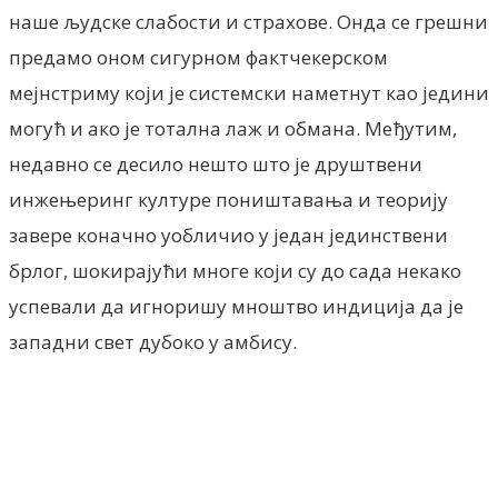
наше људске слабости и страхове. Онда се грешни
предамо оном сигурном фактчекерском
мејнстриму који је системски наметнут као једини
могућ и ако је тотална лаж и обмана. Међутим,
недавно се десило нешто што је друштвени
инжењеринг културе поништавања и теорију
завере коначно уобличио у један јединствени
брлог, шокирајући многе који су до сада некако
успевали да игноришу мноштво индиција да је
западни свет дубоко у амбису.