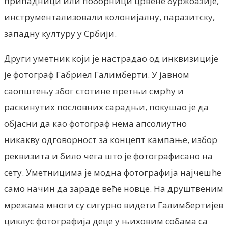
припадници или поборници црвене буржоазије,
инструментализовали колонијалну, паразитску,
западну културу у Србији.
Други уметник који је настрадао од инквизиције
је фотограф Габриел Галимберти. У јавном
саопштењу због стотине претњи смрћу и
раскинутих пословних сарадњи, покушао је да
објасни да као фотограф нема апсолиутно
никакву одговорност за концепт кампање, избор
реквизита и било чега што је фотографисано на
сету. Уметницима је модна фотографија најчешће
само начин да зараде веће новце. На друштвеним
мрежама многи су сигурно видети Галимбертијев
циклус фотографија деце у њиховим собама са