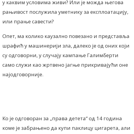
у каквим условима живи? Или је можда његова
рањивост послужила уметнику за експлоатацију,
или прање савести?
Опет, ма колико каузално повезано и представља
шрафић у машинерији зла, далеко је од оних који
су одговорни, у случају кампање Галимберти
само служи као жртвено јагње прикривајући оне
најодговорније.
Ко је одговоран за „права детета“ од 14 година
коме је забрањено да купи паклицу цигарета, али