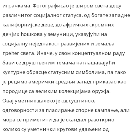
играчкама. Фотографисао је широм света децу
различитог социјалног статуса, од богате западне
калифорнијске деце, до афричких скромних
дечјих ћошкова у земуници, указујући на
социјалну неједнакост развијених и земаља
трећег света. Иначе, у свом концептуалном раду
бави се друштвеним темама наглашавајући
културне обрасце статусним симболима, па тако
је рецимо амерички средњи запад приказао као
породице са великим колекцијама оружја.
Овај уметник далеко је од суштинске
одговорности за пласирање спорне кампање, али
мора се приметити да је скандал разоткрио
колико су уметнички кругови удаљени од