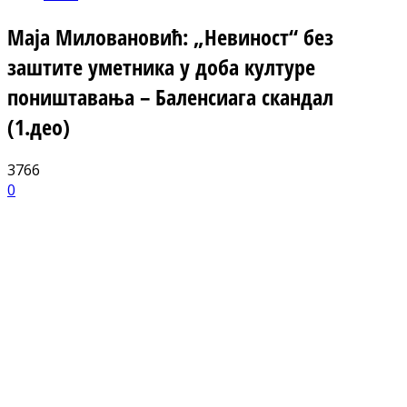
Маја Миловановић: „Невиност“ без
заштите уметника у доба културе
поништавања – Баленсиага скандал
(1.део)
3766
0