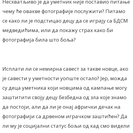
Несхватљиво је да уметник није поставио питање
чему ће овакве фотографије послужити? Питамо
се како ли је подстицао децу да се играју са БДСМ
медведићима, или да покажу страх како би
фотографија била што боља?
Исплати ли се немирна савест за такве новце, ако
је савести у уметности уопште остало? Јер, можда
су деца уметника који новцима од кампање могу
заштитити своју децу безбедна од зла које знамо
да постоји, али да ли је онај афрички дечак на
фотографији са дрвеном играчком заштићен? Да
ли му је социјални статус бољи од кад смо видели