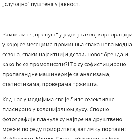
„случајно“ пуштена у јавност.
Замислите „пропуст“ у једној таквој корпорацији
у којој се месецима промишља свака нова модна
сезона, сваки најситнији детаљ новог бренда и
како ће се промовисати?! То су софистициране
пропагандне машинерије са анализама,
статистикама, проверама тржишта.
Код нас у медијима све је било селективно
пласирано у колонијалном духу. Спорне
фотографије плануле су најпре на друштвеној
мрежи по реду приоритета, затим су портали:
ИнМагазин, Мондо, Блиц… објавили да је за