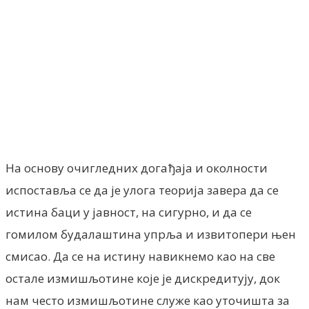
Facebook
X
ReddIt
Email
Pri
На основу очигледних догађаја и околности
испоставља се да је улога теорија завера да се
истина баци у јавност, на сигурно, и да се
гомилом будалаштина упрља и извитопери њен
смисао. Да се на истину навикнемо као на све
остале измишљотине које је дискредитују, док
нам често измишљотине служе као уточишта за