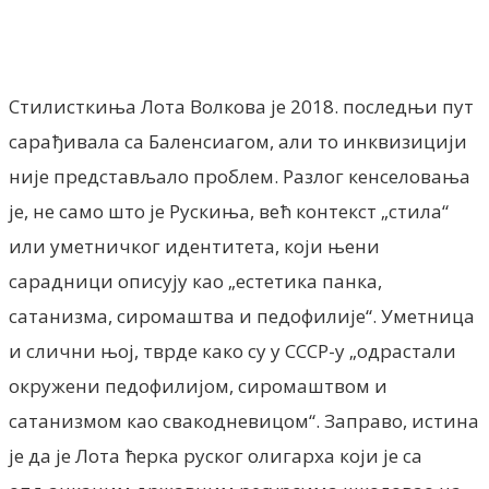
Стилисткиња Лота Волкова је 2018. последњи пут
сарађивала са Баленсиагом, али то инквизицији
није представљало проблем. Разлог кенселовања
је, не само што је Рускиња, већ контекст „стила“
или уметничког идентитета, који њени
сарадници описују као „естетика панка,
сатанизма, сиромаштва и педофилије“. Уметница
и слични њој, тврде како су у СССР-у „одрастали
окружени педофилијом, сиромаштвом и
сатанизмом као свакодневицом“. Заправо, истина
је да је Лота ћерка руског олигарха који је са