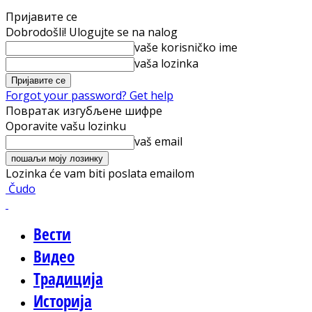
Пријавите се
Dobrodošli! Ulogujte se na nalog
vaše korisničko ime
vaša lozinka
Forgot your password? Get help
Повратак изгубљене шифре
Oporavite vašu lozinku
vaš email
Lozinka će vam biti poslata emailom
Čudo
Вести
Видео
Традиција
Историја