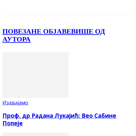
Facebook
X
ReddIt
Email
Pri
ПОВЕЗАНЕ ОБЈАВЕ
ВИШЕ ОД
АУТОРА
Издвајамо
Проф. др Радана Лукајић: Вео Сабине
Попеје