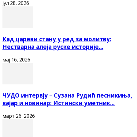
јул 28, 2026
Кад цареви стану у ред за молитву:
Нестварна алеја руске историје...
мај 16, 2026
ЧУДО интервју – Сузана Рудић песникиња,
вајар и новинар: Истински уметник...
март 26, 2026