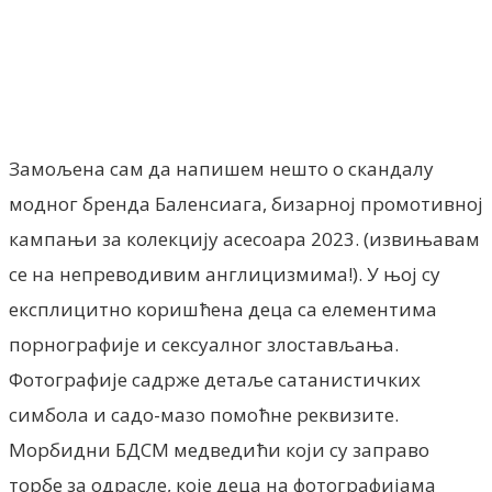
Замољена сам да напишем нешто о скандалу
модног бренда Баленсиага, бизарној промотивној
кампањи за колекцију асесоара 2023. (извињавам
се на непреводивим англицизмима!). У њој су
експлицитно коришћена деца са елементима
порнографије и сексуалног злостављања.
Фотографије садрже детаље сатанистичких
симбола и садо-мазо помоћне реквизите.
Морбидни БДСМ медведићи који су заправо
торбе за одрасле, које деца на фотографијама