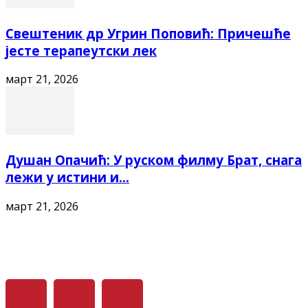
Свештеник др Угрин Поповић: Причешће
јесте терапеутски лек
март 21, 2026
Душан Опачић: У руском филму Брат, снага
лежи у истини и...
март 21, 2026