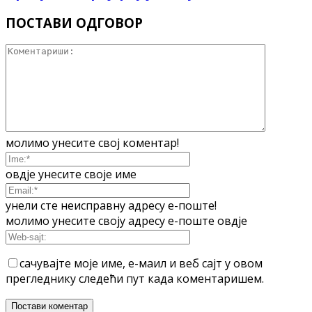
ПОСТАВИ ОДГОВОР
молимо унесите свој коментар!
овдје унесите своје име
унели сте неисправну адресу е-поште!
молимо унесите своју адресу е-поште овдје
сачувајте моје име, е-маил и веб сајт у овом
прегледнику следећи пут када коментаришем.