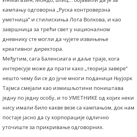
кампању одговорна „Руска контроверзна
уметница“ и стилискиња Лота Волкова, и као
завршница за трећи свет у националном
дневнику сте могли да чујете извињење
креативног директора.
Међутим, сага Баленсиага и даље траје, кога
интересује може да прати како „теорија завере“
нешто чему би се до јуче многи поданици Њујорк
Тајмса смејали као измишљотини поништава
једну по једну особу, и то УМЕТНИКЕ од којих неки
нису имали било какве везе са кампањом, док нам
постаје јасно да су корпорације одлично
уточиште за прикривање одговорних.