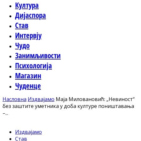
Култура
Дијаспора
Став
Интервју
Чудо
Занимљивости
Психологија
Магазин
Чуденце
Насловна
Издвајамо
Маја Миловановић: „Невиност“
без заштите уметника у доба културе поништавања
–...
Издвајамо
Став