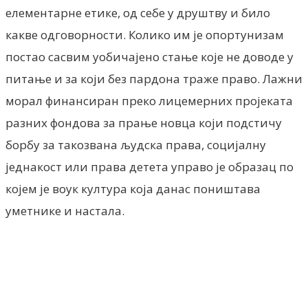
елементарне етике, од себе у друштву и било
какве одговорности. Колико им је опортунизам
постао сасвим уобичајено стање које не доводе у
питање и за који без пардона траже право. Лажни
морал финансиран преко лицемерних пројеката
разних фондова за прање новца који подстичу
борбу за такозвана људска права, социјалну
једнакост или права детета управо је образац по
којем је воук култура која данас поништава
уметнике и настала.