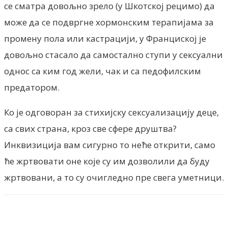
се сматра довољно зрело (у Шкотској рецимо) да
може да се подвргне хормонским терапијама за
промену пола или кастрацији, у Франциској је
довољно стасало да самостално ступи у сексуални
однос са ким год жели, чак и са педофилским
предатором.
Ко је одговоран за стихијску сексуализацију деце,
са свих страна, кроз све сфере друштва?
Инквизиција вам сигурно то неће открити, само
ће жртвовати оне које су им дозволили да буду
жртвовани, а то су очигледно пре свега уметници.