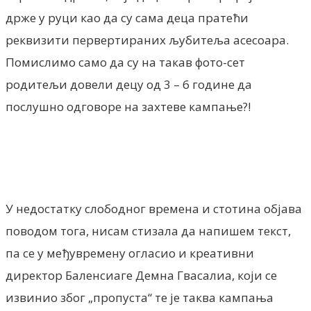
држе у руци као да су сама деца пратећи
реквизити первертираних љубитеља асесоара.
Помислимо само да су на такав фото-сет
родитељи довели децу од 3 – 6 године да
послушно одговоре на захтеве кампање?!
У недостатку слободног времена и стотина објава
поводом тога, нисам стизала да напишем текст,
па се у међувремену огласио и креативни
директор Баленсиаге Демна Гвасалиа, који се
извинио због „пропуста“ те је таква кампања