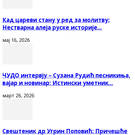
Кад цареви стану у ред за молитву:
Нестварна алеја руске историје...
мај 16, 2026
ЧУДО интервју – Сузана Рудић песникиња,
вајар и новинар: Истински уметник...
март 26, 2026
Свештеник др Угрин Поповић: Причешће