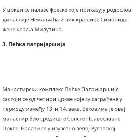
У цркви се налазе фреске које приказују родослов
династије Немањића и лик краљице Симониде,
жене краља Милутина.
3. Пећка патријаршија
Манастирски комплекс Пећке Патријаршије
састоји се од четири цркве које су саграђене у
периоду између 13. и 14. века. Вековима је овај
манастир био средиште Српске Православне
Цркве. Налази се у изузетно лепој Руговској