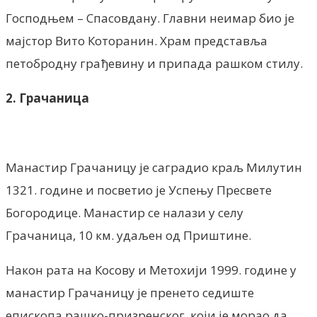
Господњем – Спасовдану. Главни неимар био је
мајстор Вито Которанин. Храм представља
петобродну грађевину и припада рашком стилу.
2. Грачаница
Манастир Грачаницу је саградио краљ Милутин
1321. године и посветио је Успењу Пресвете
Богородице. Манастир се налази у селу
Грачаница, 10 км. удаљен од Приштине.
Након рата на Косову и Метохији 1999. године у
манастир Грачаницу је пренето седиште
епископа рашко-призренског, који је морао да