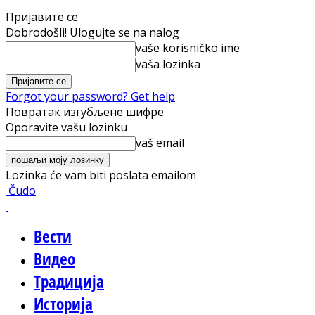
Пријавите се
Dobrodošli! Ulogujte se na nalog
vaše korisničko ime
vaša lozinka
Forgot your password? Get help
Повратак изгубљене шифре
Oporavite vašu lozinku
vaš email
Lozinka će vam biti poslata emailom
Čudo
Вести
Видео
Традиција
Историја