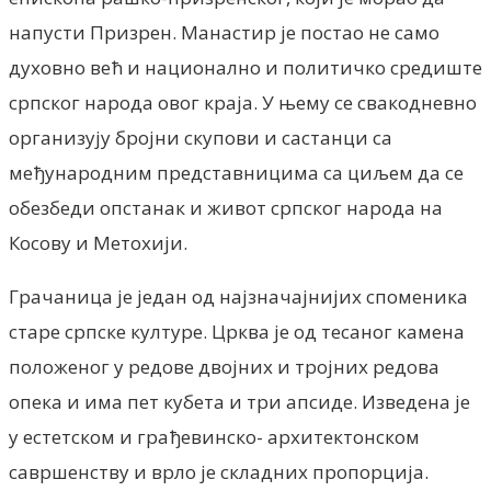
напусти Призрен. Манастир је постао не само
духовно већ и национално и политичко средиште
српског народа овог краја. У њему се свакодневно
организују бројни скупови и састанци са
међународним представницима са циљем да се
обезбеди опстанак и живот српског народа на
Косову и Метохији.
Грачаница је један од најзначајнијих споменика
старе српске културе. Црква је од тесаног камена
положеног у редове двојних и тројних редова
опека и има пет кубета и три апсиде. Изведена је
у естетском и грађевинско- архитектонском
савршенству и врло је складних пропорција.