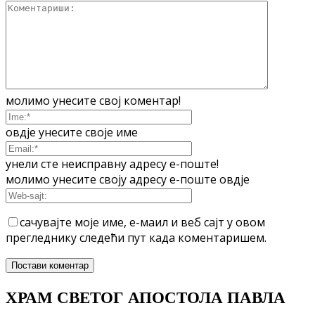
молимо унесите свој коментар!
овдје унесите своје име
унели сте неисправну адресу е-поште!
молимо унесите своју адресу е-поште овдје
сачувајте моје име, е-маил и веб сајт у овом
прегледнику следећи пут када коментаришем.
ХРАМ СВЕТОГ АПОСТОЛА ПАВЛА