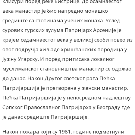
клисури поред реке Бистрице. До осамнаестог
века манастир је био напредно монашко
средиште са стотинама учених монаха. Услед
сурових турских зулума Патријарх Арсеније је
крајем седамнаестог века у великој сеоби повео из
овог подручја хиљаде хришћанских породица у
Јужну Угарску. И поред притисака локалног
муслиманског становништва манастир се одржао
до данас. Након Другог светског рата Пећка
Патријаршија је претворена у женски манастир.
Пећка Патријаршија је у непосредном надлештву
Српског Православног Патријарха у Београду где
је данас средиште Патријаршије.
Након пожара који су 1981. године подметнули