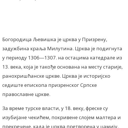
Богородица Љевишка је црква у Призрену,
задужбина краља Милутина. Црква је подигнута
у периоду 1306—1307. на остацима катедрале из
13. века, која је такође основана на месту старије,
ранохришћанске цркве. Црква је историјско
седиште епископа призренског Српске
православне цркве.
За време турске власти, у 18. веку, фреске су
изубијане чекићем, покривене слојем малтера и
прекречене, када је црква претворена у џамију.