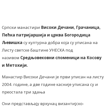
Facebook
X
ReddIt
Email
Pri
Српски манастири
Високи Дечани, Грачаница,
Пећка патријаршија и црква Богородица
Љевишка
су културна добра која су уписана на
Листу светске баштине УНЕСКА под
називом
Средњовековни споменици на Косову
и Метохији.
Манастир Високи Дечани је први уписан на листу
2004. године, а две године касније уписана су и
преостала три здања
Они представљају врхунац византијско-