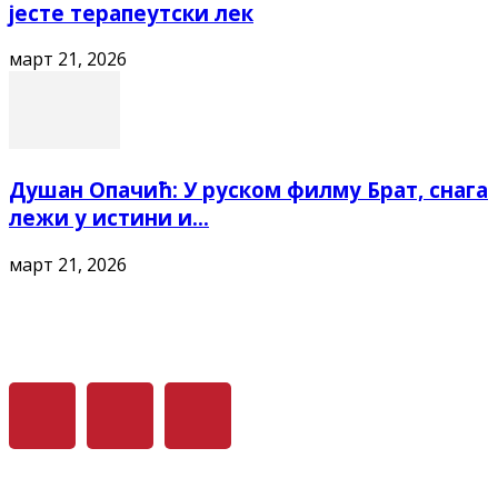
јесте терапеутски лек
март 21, 2026
Душан Опачић: У руском филму Брат, снага
лежи у истини и...
март 21, 2026