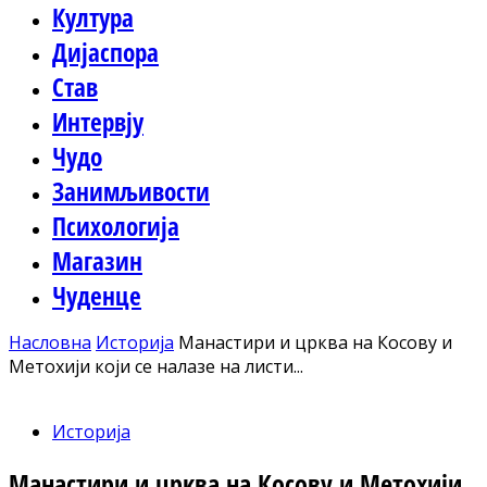
Култура
Дијаспора
Став
Интервју
Чудо
Занимљивости
Психологија
Магазин
Чуденце
Насловна
Историја
Манастири и црква на Косову и
Метохији који се налазе на листи...
Историја
Манастири и црква на Косову и Метохији