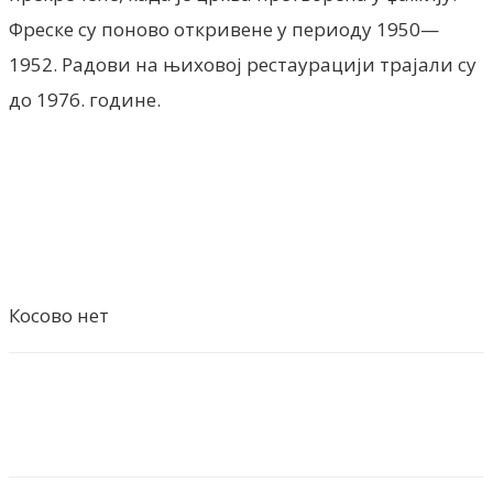
Фреске су поново откривене у периоду 1950—
1952. Радови на њиховој рестаурацији трајали су
до 1976. године.
Косово нет
Facebook
X
ReddIt
Email
Pri