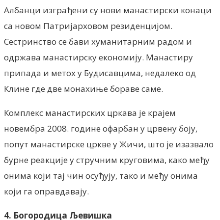
Албанци изграђени су нови манастирски конаци
са новом Патријарховом резиденцијом.
Сестринство се бави хуманитарним радом и
одржава манастирску економију. Манастиру
припада и метох у Будисавцима, недалеко од
Клине где две монахиње бораве саме.
Комплекс манастирских цркава је крајем
новембра 2008. године офарбан у црвену боју,
попут манастирске цркве у Жичи, што је изазвало
бурне реакције у стручним круговима, како међу
онима који тај чин осуђују, тако и међу онима
који га оправдавају.
4. Богородица Љевишка