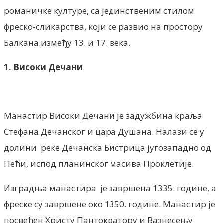
романичке културе, са јединственим стилом
фреско-сликарства, који се развио на простору
Балкана између 13. и 17. века.
1. Високи Дечани
Манастир Високи Дечани је задужбина краља
Стефана Дечанског и цара Душана. Налази се у
долини реке Дечанска Бистрица југозападно од
Пећи, испод планинског масива Проклетије.
Изградња манастира је завршена 1335. године, а
фреске су завршене око 1350. године. Манастир је
посвећен Христу Пантократору и Вазнесењу