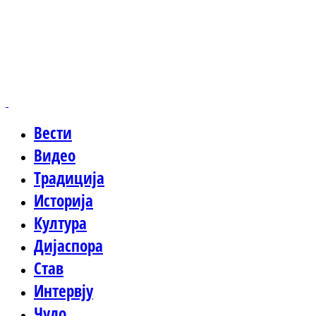
Вести
Видео
Традиција
Историја
Култура
Дијаспора
Став
Интервју
Чудо