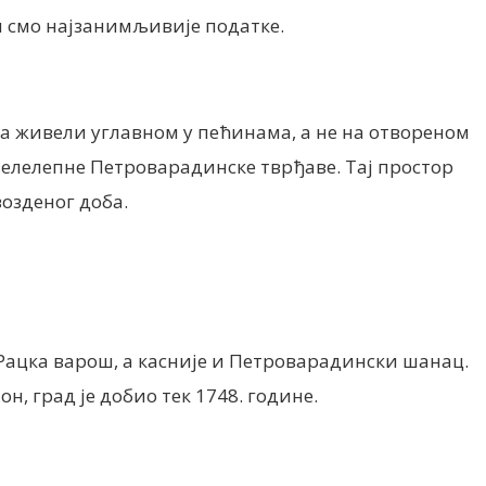
и смо најзанимљивије податке.
да живели углавном у пећинама, а не на отвореном
 велелепне Петроварадинске тврђаве. Тај простор
возденог доба.
о Рацка варош, а касније и Петроварадински шанац.
, град је добио тек 1748. године.