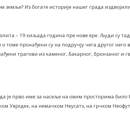
лом земље? Из богате историје нашег града издвојил
еолита – 19 хиљада година пре нове ере. Људи су та
е о томе пронађени су на подручју чега другог него
онађени трагови из каменог, бакарног, бронзаног и г
о да је прво име за насеље на овим просторима бил
м Увјидек, на немачком Неусатз, на грчком Неофyтон