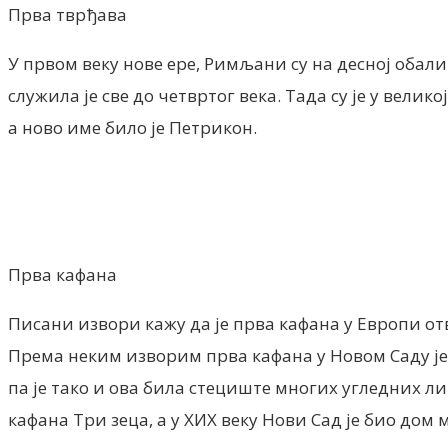
Прва тврђава
У првом веку нове ере, Римљани су на десној обал
служила је све до четвртог века. Тада су је у вели
а ново име било је Петрикон.
Прва кафана
Писани извори кажу да је прва кафана у Европи отв
Према неким изворим прва кафана у Новом Саду је 
па је тако и ова била стециште многих угледних ли
кафана Три зеца, а у XИX веку Нови Сад је био дом