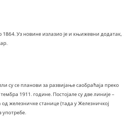
о 1864. Уз новине излазио је и књижевни додатак,
ар.
ли су се планови за развијање саобраћаја преко
птембра 1911. године. Постојале су две линије –
ла од железничке станице (тада у Железничкој
з употребе.