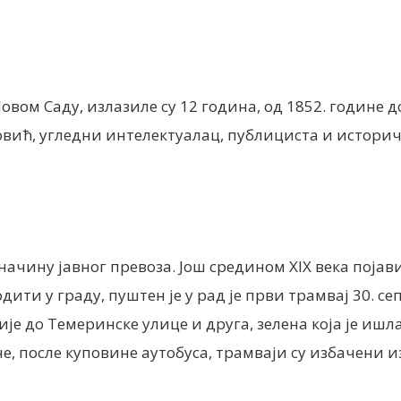
овом Саду, излазиле су 12 година, од 1852. године д
вић, угледни интелектуалац, публициста и историч
чину јавног превоза. Још средином XIX века појави
дити у граду, пуштен је у рад је први трамвај 30. се
ије до Темеринске улице и друга, зелена која је иш
не, после куповине аутобуса, трамваји су избачени и