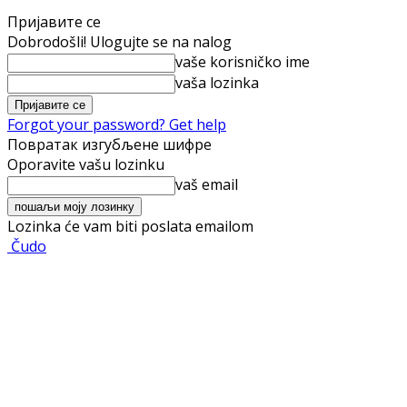
Пријавите се
Dobrodošli! Ulogujte se na nalog
vaše korisničko ime
vaša lozinka
Forgot your password? Get help
Повратак изгубљене шифре
Oporavite vašu lozinku
vaš email
Lozinka će vam biti poslata emailom
Čudo