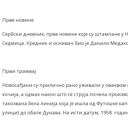
Прве новине
Сербски дневник, прве новине које су штампане у Н
Седмица. Уредник и оснивач био је Данило Медако
Први трамвај
Новосађани су прилично рано уживали у оваквом на
кочија, а одмах након што се струја почела произво
такозвана бела линија која је ишла од Футошке кап
улици) до обале Дунава. На исти датум, 1958. годи