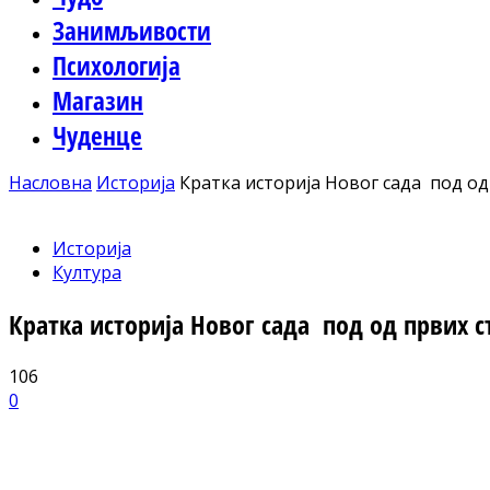
Занимљивости
Психологија
Магазин
Чуденце
Насловна
Историја
Кратка историја Новог сада под од
Историја
Култура
Кратка историја Новог сада под од првих с
106
0
Facebook
X
ReddIt
Email
Pri