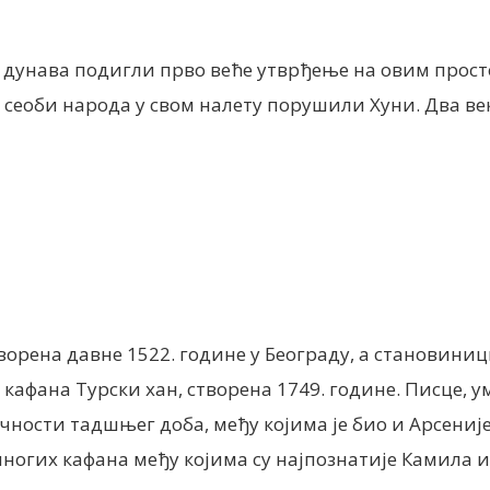
и дунава подигли прво веће утврђење на овим просто
кој сеоби народа у свом налету порушили Хуни. Два ве
орена давне 1522. године у Београду, а становиници 
кафана Турски хан, створена 1749. године. Писце, 
чности тадшњег доба, међу којима је био и Арсениј
 многих кафана међу којима су најпознатије Камила и