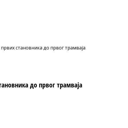
 првих становника до првог трамваја
тановника до првог трамваја
nt