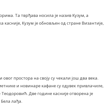
рима. Та тврђава носила је назив Кузум, а
ка касније, Кузум је обновљен од стране Византије,
овог простора на своју су чекали још два века.
уметнике и новинаре кафане су одувек привлачиле,
е Теодоровић. Две године касније отворена је
 Бела лађа.