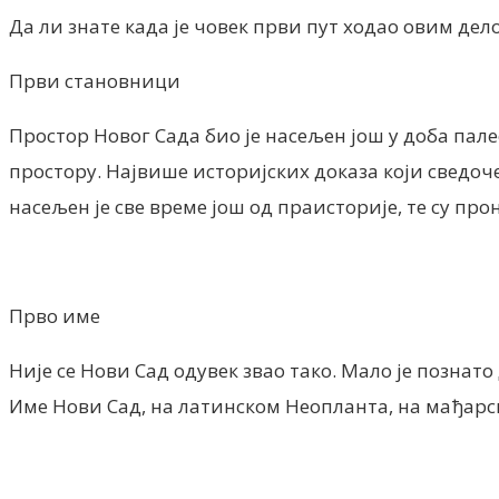
Да ли знате када је човек први пут ходао овим де
Први становници
Простор Новог Сада био је насељен још у доба пал
простору. Највише историјских доказа који сведоч
насељен је све време још од праисторије, те су пр
Прво име
Није се Нови Сад одувек звао тако. Мало је познат
Име Нови Сад, на латинском Неопланта, на мађарско