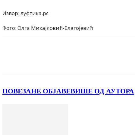
Извор: луфтика.рс
Фото: Олга Михајловић-Благојевић
Facebook
X
ReddIt
Email
Pri
ПОВЕЗАНЕ ОБЈАВЕ
ВИШЕ ОД АУТОРА