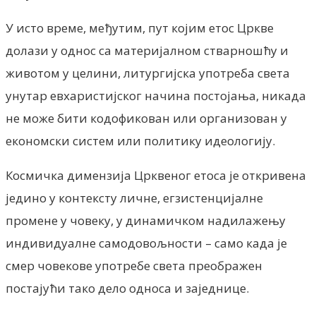
У исто време, међутим, пут којим етос Цркве
долази у однос са материјалном стварношћу и
животом у целини, литургијска употреба света
унутар евхаристијског начина постојања, никада
не може бити кодофикован или организован у
економски систем или политику идеологију.
Космичка димензија Црквеног етоса је откривена
једино у контексту личне, егзистенцијалне
промене у човеку, у динамичком надилажењу
индивидуалне самодовољности – само када је
смер човекове употребе света преображен
постајући тако дело односа и заједнице.