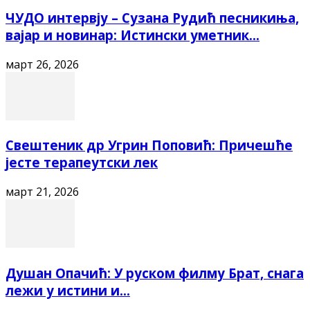
ЧУДО интервју – Сузана Рудић песникиња,
вајар и новинар: Истински уметник...
март 26, 2026
Свештеник др Угрин Поповић: Причешће
јесте терапеутски лек
март 21, 2026
Душан Опачић: У руском филму Брат, снага
лежи у истини и...