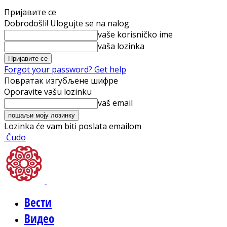
Пријавите се
Dobrodošli! Ulogujte se na nalog
vaše korisničko ime
vaša lozinka
Forgot your password? Get help
Повратак изгубљене шифре
Oporavite vašu lozinku
vaš email
Lozinka će vam biti poslata emailom
Čudo
Вести
Видео