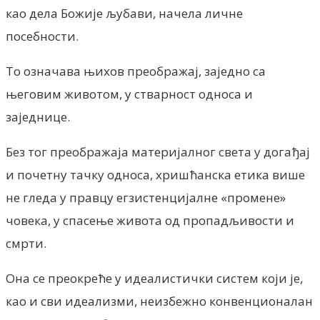
као дела Божије љубави, начела личне
посебности.
То означава њихов преображај, заједно са
његовим животом, у стварност односа и
заједнице.
Без тог преображаја материјалног света у догађај
и почетну тачку односа, хришћанска етика више
не гледа у правцу егзистенцијалне «промене»
човека, у спасење живота од пропадљивости и
смрти.
Она се преокреће у идеалистички систем који је,
као и сви идеализми, неизбежно конвенционалан