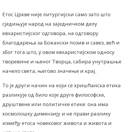
Етос Цркве није литургијски само зато што
сједињује народ на заједничком делу
евхаристијског одговора, на одговору
благодарења за Божански позив и савез, већ и
због тога што, у овом евхаристијском односу
творевине и њеног Творца, сабира унутрашње
начело света, његово значење и крај.
То је други начин на који се хришћанска етика
разликује од било које друге философске,
друштвене или политичке етике: она има
космолошку димензију и не прави разлику
између етоса човековог живота и живота и