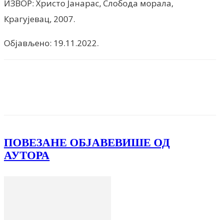
ИЗВОР: Христо Јанарас, Слобода морала,
Крагујевац, 2007.
Објављено: 19.11.2022.
Facebook
X
ReddIt
Email
Pri
ПОВЕЗАНЕ ОБЈАВЕ
ВИШЕ ОД
АУТОРА