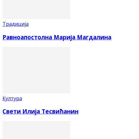
Традиција
Равноапостолна Марија Магдалина
Култура
Свети Илија Тесвићанин