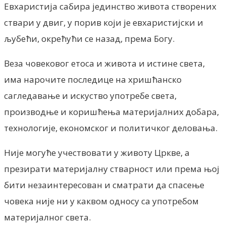
Евхаристија сабира јединство живота створених
ствари у двиг, у порив који је евхаристијски и
љубећи, окрећући се назад, према Богу.
Веза човековог етоса и живота и истине света,
има нарочите последице на хришћанско
сагледавање и искуство употребе света,
производње и коришћења материјалних добара,
технологије, економског и политичког деловања.
Није могуће учествовати у животу Цркве, а
презирати материјалну стварност или према њој
бити незаинтересован и сматрати да спасење
човека није ни у каквом односу са употребом
материјалног света.