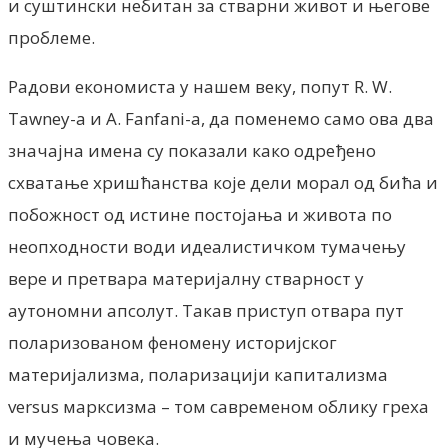
и суштински небитан за стварни живот и његове
проблеме.
Радови економиста у нашем веку, попут R. W.
Tawney-a и A. Fanfani-a, да поменемо само ова два
значајна имена су показали како одређено
схватање хришћанства које дели морал од бића и
побожност од истине постојања и живота по
неопходности води идеалистичком тумачењу
вере и претвара материјалну стварност у
аутономни апсолут. Такав приступ отвара пут
поларизованом феномену историјског
материјализма, поларизацији капитализма
versus марксизма – том савременом облику греха
и мучења човека.