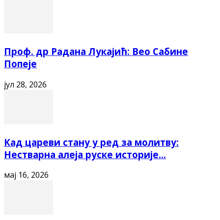
Проф. др Радана Лукајић: Вео Сабине
Попеје
јул 28, 2026
Кад цареви стану у ред за молитву:
Нестварна алеја руске историје...
мај 16, 2026