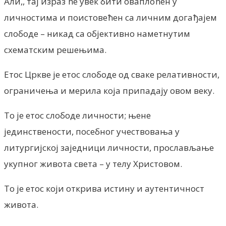
Али,, тај израз ће увек бити оваплоћен у
личностима и поистовећен са личним догађајем
слободе – никад са објективно наметнутим
схематским решењима.
Етос Цркве је етос слободе од сваке релативности,
ограничења и мерила која припадају овом веку.
То је етос слободе личности; њене
јединствености, посебног учествовања у
литургијској заједници личности, прослављање
укупног живота света – у телу Христовом.
То је етос који открива истину и аутентичност
живота.