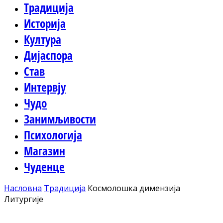
Традиција
Историја
Култура
Дијаспора
Став
Интервју
Чудо
Занимљивости
Психологија
Магазин
Чуденце
Насловна
Традиција
Космолошка димензија
Литургије