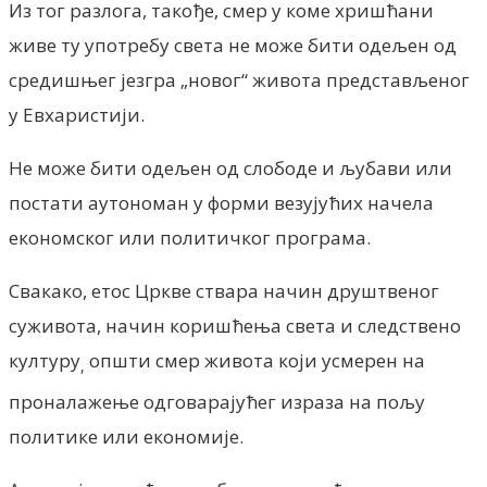
Из тог разлога, такође, смер у коме хришћани
живе ту употребу света не може бити одељен од
средишњег језгра „новог“ живота представљеног
у Евхаристији.
Не може бити одељен од слободе и љубави или
постати аутономан у форми везујућих начела
економског или политичког програма.
Свакако, етос Цркве ствара начин друштвеног
суживота, начин коришћења света и следствено
културу
општи смер живота који усмерен на
,
проналажење одговарајућег израза на пољу
политике или економије.