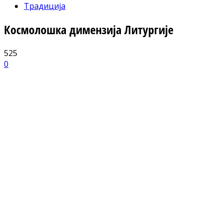
Традиција
Космолошка димензија Литургије
525
0
Facebook
X
ReddIt
Email
Pri