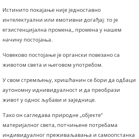
Истинито покајање није једноставно
интелектуални или емотивни догађај: то је
егзистенцијална промена,, промена у нашем
начину постојања.
Човеково постојање је органски повезано са
животом света и његовом употребом.
У свом стремљењу, хришћанин се бори да одбаци
аутономну иднивидуалност и да преобрази
живот у однос љубави и заједнице.
Тако он сагледава природне „објекте“
материјалног света, потчињене потребама
индивидуалног преживаљавања и самоопстанка