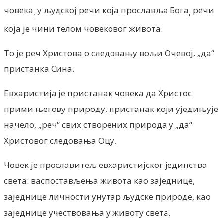
човека
у људској речи која прославља Бога
речи
,
,
која је чини телом човековог живота.
То је реч Христова о следовању вољи Очевој, „да“
пристанка Сина.
Евхаристија је пристанак човека да Христос
прими његову природу, пристанак који уједињује
начело, „реч“ свих створених природа у „да“
Христовог следовања Оцу.
Човек је прославитељ евхаристијског јединства
света: васпостављења живота као заједнице,
заједнице личности унутар људске природе, као
заједнице учествовања у животу света.