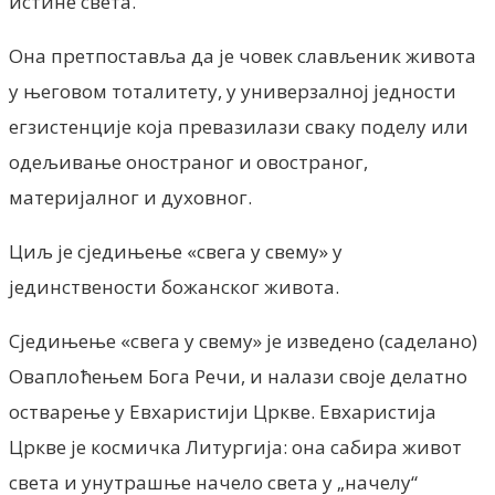
истине света.
Она претпоставља да је човек слављеник живота
у његовом тоталитету, у универзалној једности
егзистенције која превазилази сваку поделу или
одељивање оностраног и овостраног,
материјалног и духовног.
Циљ је сједињење «свега у свему» у
јединствености божанског живота.
Сједињење «свега у свему» је изведено (саделано)
Оваплоћењем Бога Речи, и налази своје делатно
остварење у Евхаристији Цркве. Евхаристија
Цркве је космичка Литургија: она сабира живот
света и унутрашње начело света у „начелу“