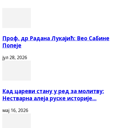
Проф. др Радана Лукајић: Вео Сабине
Попеје
јул 28, 2026
Кад цареви стану у ред за молитву:
Нестварна алеја руске историје...
мај 16, 2026