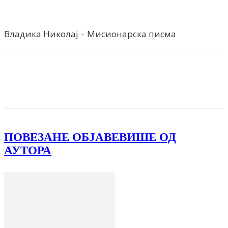
Владика Николај – Mисионарска писма
Facebook
X
ReddIt
Email
Pri
ПОВЕЗАНЕ ОБЈАВЕ
ВИШЕ ОД
АУТОРА