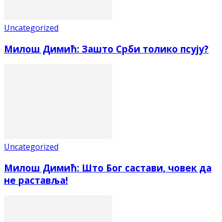
Uncategorized
Милош Димић: Зашто Срби толико псују?
Uncategorized
Милош Димић: Што Бог састави, човек да
не раставља!