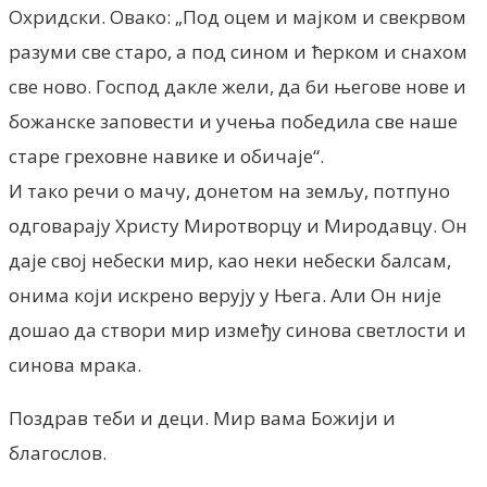
Охридски. Овако: „Под оцем и мајком и свекрвом
разуми све старо, а под сином и ћерком и снахом
све ново. Господ дакле жели, да 6и његове нове и
божанске заповести и учења победила све наше
старе греховне навике и обичаје“.
И тако речи о мачу, донетом на земљу, потпуно
одговарају Христу Миротворцу и Миродавцу. Он
даје свој небески мир, као неки небески балсам,
онима који искрено верују у Њега. Али Он није
дошао да створи мир између синова светлости и
синова мрака.
Поздрав теби и деци. Мир вама Божији и
благослов.