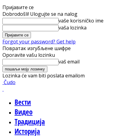
Пријавите се
Dobrodošli! Ulogujte se na nalog
vaše korisničko ime
vaša lozinka
Forgot your password? Get help
Повратак изгубљене шифре
Oporavite vašu lozinku
vaš email
Lozinka će vam biti poslata emailom
Čudo
Вести
Видео
Традиција
Историја