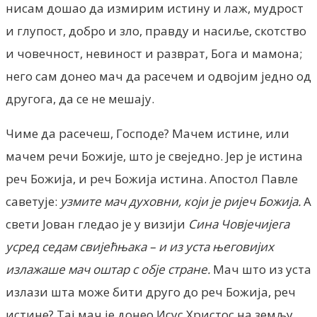
нисам дошао да измирим истину и лаж, мудрост
и глупост, добро и зло, правду и насиље, скотство
и човечност, невиност и разврат, Бога и мамона;
него сам донео мач да расечем и одвојим једно од
другога, да се не мешају.
Чиме да расечеш, Господе? Мачем истине, или
мачем речи Божије, што је свеједно. Јер је истина
реч Божија, и реч Божија истина. Апостол Павле
саветује:
узмите мач духовни, који је ријеч Божија.
А
свети Јован гледао је у визији
Сина Човјечијега
усред седам свијећњака – и из уста његовијих
излажаше мач оштар с обје стране.
Мач што из уста
излази шта може бити друго до реч Божија, реч
истине? Тај мач је донео Исус Христос на земљу.