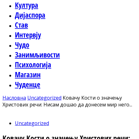
Култура
Дијаспора
Став
Интервју
Чудо
Занимљивости
Психологија
Магазин
Чуденце
Насловна
Uncategorized
Ковачу Кости о значењу
Христових речи: Нисам дошао да донесем мир него...
Uncategorized
Ковачу Кости о значењу Христових речи: