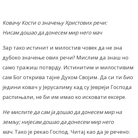
Facebook
X
ReddIt
Email
Pri
Ковачу Кости о значењу Христових речи:
Нисам дошао да донесем мир него мач
Зар тако истинит и милостив човек да не зна
дубоко значење ових речи? Мислим да знаш но
само тражиш потврду. Истинитим и милостивим
сам Бог открива тајне Духом Својим. Да си ти био
једини ковач у Јерусалиму кад су Јевреји Господа
распињали, не би им имао ко исковати ексере.
Не мислите да сам ја дошао да донесем мир на
земљу; нијесам дошао да донесем мир него
мач.
Тако је рекао Господ. Читај као да је речено: