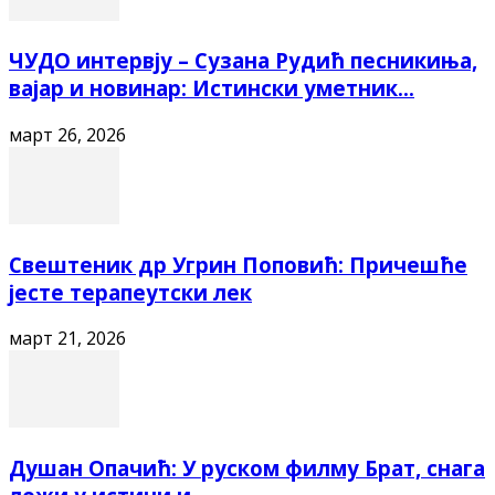
ЧУДО интервју – Сузана Рудић песникиња,
вајар и новинар: Истински уметник...
март 26, 2026
Свештеник др Угрин Поповић: Причешће
јесте терапеутски лек
март 21, 2026
Душан Опачић: У руском филму Брат, снага