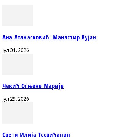
Ана Атанасковић: Манастир Вујан
јул 31, 2026
Чекић Огњене Марије
јул 29, 2026
Свети Илија Тесвићанин