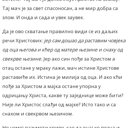
Тај мач је за свет спасоносан, а не мир добра са
злом. И онда и сада и увек заувек.
Да је ово схватање правилно види се из даљих
речи Христових:
јер сам дошао да раставим човјека
од оца његова и кћер од матере њезине и снаху од
свекрве њезине.
Јер ако син пође за Христом а
отац остане у мраку лажи, мач истине Христове
раставиће их. Истина је милија од оца. И ако кћи
пође за Христом а мајка остане упорна у
одрицању Христа, какве ту заједнице може бити?
Није ли Христос слађи од мајке? Исто тако и са
снахом и свекрвом њезином.
Но немој разумети криво, као да онај ко позна и