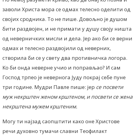
заволи Христа мора се одмах телесно оделити од
својих сродника. То не пише. Довољно је душом
бити раздвојен, и не примати у душу своју ништа
од неверничких мисли и дела. Јер ако би се верни
одмах и телесно раздвојили од неверних,
створила би се у свету два противничка логора.
Ко би онда неверне учио и поправљао? И сам
Господ трпео је невернога Јуду покрај себе пуне
три године. Мудри Павле пише: јер
се посвети
муж некрштен женом крштеном, и посвети се жена
некрштена мужем крштеним.
Могу ти најзад саопштити како оне Христове
речи духовно тумачи славни Теофилакт