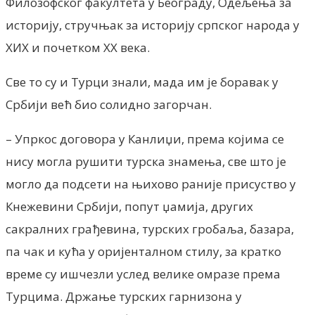
Филозофског факултета у Београду, Одељења за
историју, стручњак за историју српског народа у
XИX и почетком XX века.
Све то су и Турци знали, мада им је боравак у
Србији већ био солидно загорчан.
– Упркос договора у Канлиџи, према којима се
нису могла рушити турска знамења, све што је
могло да подсети на њихово раније присуство у
Кнежевини Србији, попут џамија, других
сакралних грађевина, турских гробаља, базара,
па чак и кућа у оријенталном стилу, за кратко
време су ишчезли услед велике омразе према
Турцима. Држање турских гарнизона у