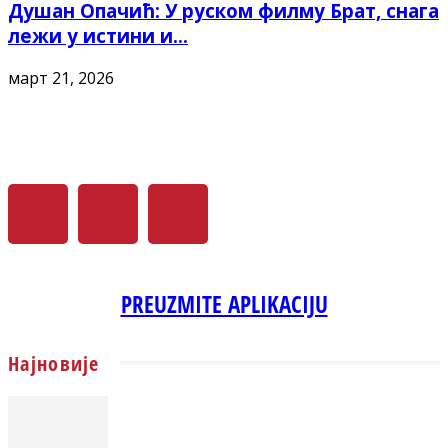
Душан Опачић: У руском филму Брат, снага
лежи у истини и...
март 21, 2026
PREUZMITE APLIKACIJU
Најновије