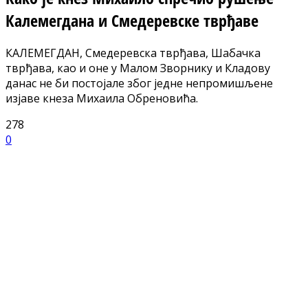
Калемегдана и Смедеревске тврђаве
КАЛЕМЕГДАН, Смедеревска тврђава, Шабачка
тврђава, као и оне у Малом Зворнику и Кладову
данас не би постојале због једне непромишљене
изјаве кнеза Михаила Обреновића.
278
0