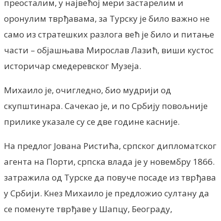
преосталим, у највећој мери застарелим и
оронулим тврђавама, за Турску је било важно не
само из стратешких разлога већ је било и питање
части – објашњава Мирослав Лазић, виши кустос
историчар смедеревског Музеја.
Михаило је, очигледно, био мудрији од
скупштинара. Сачекао је, и по Србију повољније
прилике указале су се две године касније.
На предлог Јована Ристића, српског дипломатског
агента на Порти, српска влада је у новембру 1866.
затражила од Турске да повуче посаде из тврђава
у Србији. Кнез Михаило је предложио султану да
се поменуте тврђаве у Шапцу, Београду,