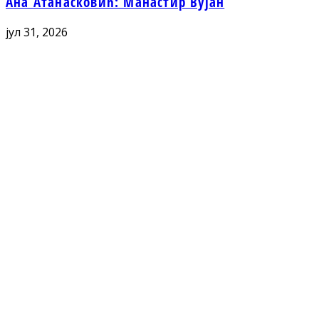
Ана Атанасковић: Манастир Вујан
јул 31, 2026