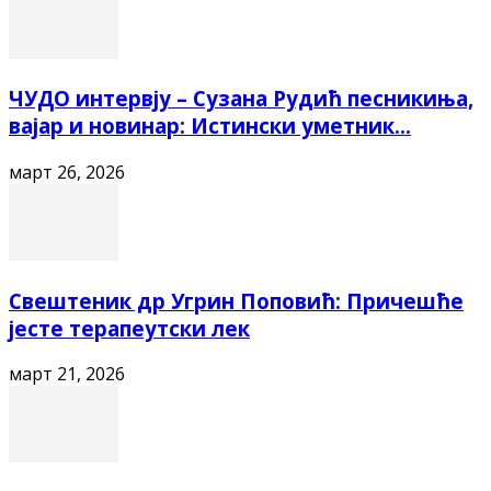
ЧУДО интервју – Сузана Рудић песникиња,
вајар и новинар: Истински уметник...
март 26, 2026
Свештеник др Угрин Поповић: Причешће
јесте терапеутски лек
март 21, 2026