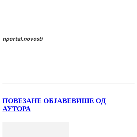
nportal.novosti
Facebook
X
ReddIt
Email
Pri
ПОВЕЗАНЕ ОБЈАВЕ
ВИШЕ ОД
АУТОРА