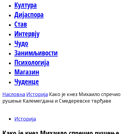
Култура
Дијаспора
Став
Интервју
Чудо
Занимљивости
Психологија
Магазин
Чуденце
Насловна
Историја
Како је кнез Михаило спречио
рушење Калемегдана и Смедеревске тврђаве
Историја
Како је кнез Михаило спречио рушење