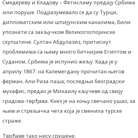
Смедереву и Кладову – Фетисламу предају Србима
или поруше. Подразумевало се да су Турци,
дипломатским или шпијунским каналима, били
упознати са закључком Великогоспојинске
скупштине. Султан Абдулазиз, притиснут
проблемима са њему много битнијим Египтом и
Суданом, Србима је испунио жељу. Када је у
априлу 1867. на Калемегдану прочитан његов
ферман, Али Риза паша, последњи београдски
мухафис, предао је Михаилу кључеве од свију
градова-тврђава. Кнез је на коњу свечано ушао, за
њим и стрељачка чета која је сменила турске
страже.
Тврђаве тако нису срушене.