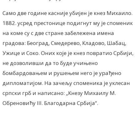
Само две године касније убијен је кнез Михаило.
1882. усред престонице подигнут му је споменик
на коме су с две стране забележена имена
градова: Београд, Смедерево, Кладово, Шабац,
Ужице и Соко. Оних које је кнез повратио Србији,
не дозволивши да то буде учињено
бомбардовањем и рушењем него је урађено
дипломатијом. На зачељу споменика је уклесан
српски грб и написано: „Кнезу Михаилу М.
Обреновићу III. Благодарна Србија“.