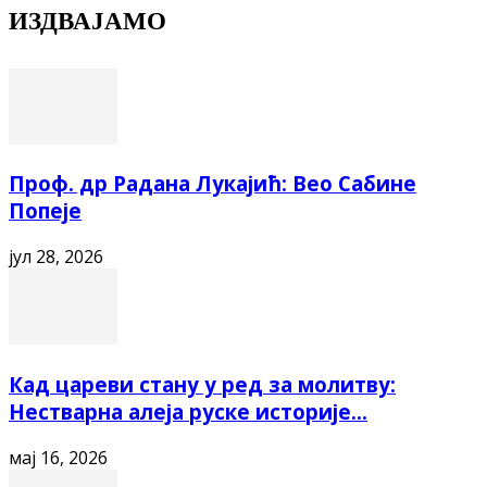
ИЗДВАЈАМО
Проф. др Радана Лукајић: Вео Сабине
Попеје
јул 28, 2026
Кад цареви стану у ред за молитву:
Нестварна алеја руске историје...
мај 16, 2026