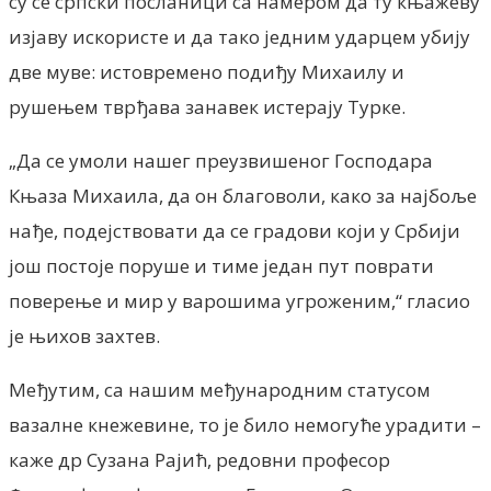
су се српски посланици са намером да ту књажеву
изјаву искористе и да тако једним ударцем убију
две муве: истовремено подиђу Михаилу и
рушењем тврђава занавек истерају Турке.
„Да се умоли нашег преузвишеног Господара
Књаза Михаила, да он благоволи, како за најбоље
нађе, подејствовати да се градови који у Србији
још постоје поруше и тиме један пут поврати
поверење и мир у варошима угроженим,“ гласио
је њихов захтев.
Међутим, са нашим међународним статусом
вазалне кнежевине, то је било немогуће урадити –
каже др Сузана Рајић, редовни професор