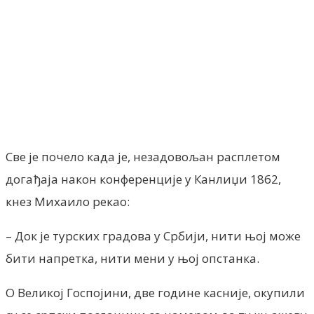
Facebook
X
ReddIt
Email
Pri
Све је почело када је, незадовољан расплетом
догађаја након конференције у Канлиџи 1862,
кнез Михаило рекао:
– Док је турских градова у Србији, нити њој може
бити напретка, нити мени у њој опстанка.
О Великој Госпојини, две године касније, окупили