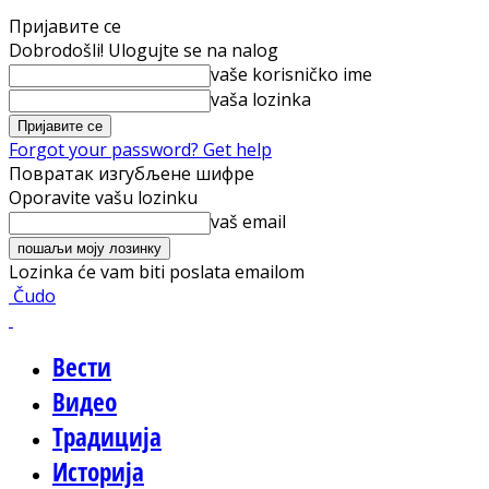
Пријавите се
Dobrodošli! Ulogujte se na nalog
vaše korisničko ime
vaša lozinka
Forgot your password? Get help
Повратак изгубљене шифре
Oporavite vašu lozinku
vaš email
Lozinka će vam biti poslata emailom
Čudo
Вести
Видео
Традиција
Историја