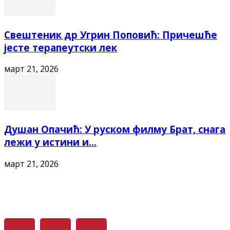
Свештеник др Угрин Поповић: Причешће
јесте терапеутски лек
март 21, 2026
Душан Опачић: У руском филму Брат, снага
лежи у истини и...
март 21, 2026