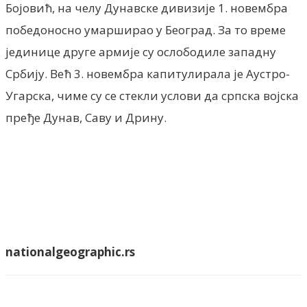
Бојовић, на челу Дунавске дивизије 1. новембра
победоносно умарширао у Београд. За то време
јединице друге армије су ослободиле западну
Србију. Већ 3. новембра капитулирала је Аустро-
Угарска, чиме су се стекли услови да српска војска
пређе Дунав, Саву и Дрину.
nationalgeographic.rs