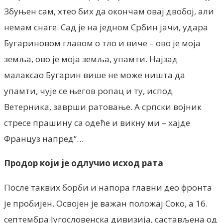
Збуњен сам, хтео бих да окончам овај двобој, али
немам снаге. Сад је на једном Србин јачи, удара
Бугариновом главом о тло и виче – ово је моја
земља, ово је моја земља, упамти. Најзад
малаксао Бугарин више не може ништа да
упамти, чује се његов ропац и ту, испод
Ветерника, заврши ратовање. А српски војник
стресе прашину са одеће и викну ми – хајде
Француз напред“…
Продор који је одлучио исход рата
После таквих борби и напора главни део фронта
је пробијен. Освојен је важан положај Соко, а 16.
септембра Југословенска дивизија, састављена од