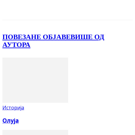
Facebook
X
ReddIt
Email
Pri
ПОВЕЗАНЕ ОБЈАВЕ
ВИШЕ ОД
АУТОРА
Историја
Олуја