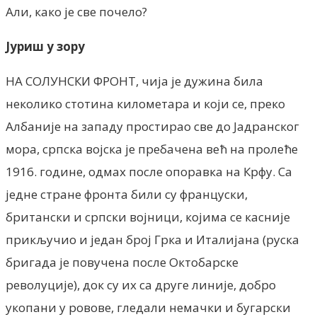
Али, како је све почело?
Јуриш у зору
НА СОЛУНСКИ ФРОНТ, чија је дужина била
неколико стотина километара и који се, преко
Албаније на западу простирао све до Јадранског
мора, српска војска је пребачена већ на пролеће
1916. године, одмах после опоравка на Крфу. Са
једне стране фронта били су француски,
британски и српски војници, којима се касније
прикључио и један број Грка и Италијана (руска
бригада је повучена после Октобарске
револуције), док су их са друге линије, добро
укопани у ровове, гледали немачки и бугарски