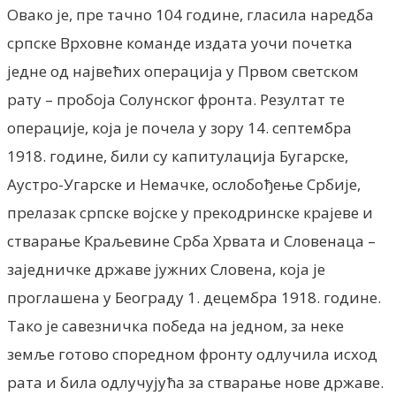
Овако је, пре тачно 104 године, гласила наредба
српске Врховне команде издата уочи почетка
једне од највећих операција у Првом светском
рату – пробоја Солунског фронта. Резултат те
операције, која је почела у зору 14. септембра
1918. године, били су капитулација Бугарске,
Аустро-Угарске и Немачке, ослобођење Србије,
прелазак српске војске у прекодринске крајеве и
стварање Краљевине Срба Хрвата и Словенаца –
заједничке државе јужних Словена, која је
проглашена у Београду 1. децембра 1918. године.
Тако је савезничка победа на једном, за неке
земље готово споредном фронту одлучила исход
рата и била одлучујућа за стварање нове државе.