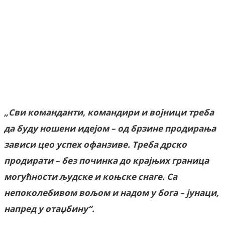
Facebook
X
ReddIt
Email
Pri
„Сви команданти, командири и војници треба
да буду ношени идејом – од брзине продирања
зависи цео успех офанзиве. Треба дрско
продирати – без починка до крајњих граница
могућности људске и коњске снаге. Са
непоколебивом вољом и надом у бога – јунаци,
напред у отаџбину“.