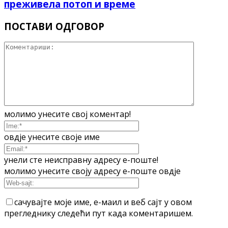
преживела потоп и време
ПОСТАВИ ОДГОВОР
молимо унесите свој коментар!
овдје унесите своје име
унели сте неисправну адресу е-поште!
молимо унесите своју адресу е-поште овдје
сачувајте моје име, е-маил и веб сајт у овом
прегледнику следећи пут када коментаришем.