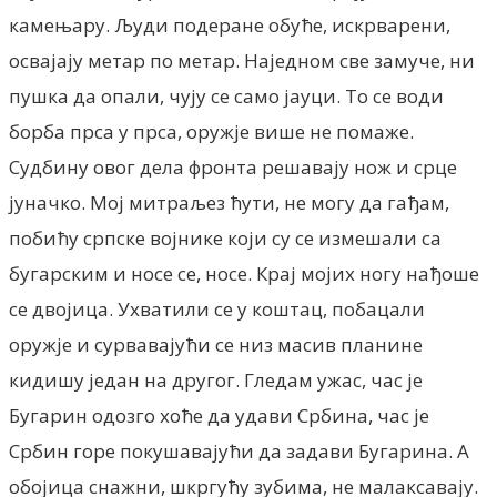
камењару. Људи подеране обуће, искрварени,
освајају метар по метар. Наједном све замуче, ни
пушка да опали, чују се само јауци. То се води
борба прса у прса, оружје више не помаже.
Судбину овог дела фронта решавају нож и срце
јуначко. Мој митраљез ћути, не могу да гађам,
побићу српске војнике који су се измешали са
бугарским и носе се, носе. Крај мојих ногу нађоше
се двојица. Ухватили се у коштац, побацали
оружје и сурвавајући се низ масив планине
кидишу један на другог. Гледам ужас, час је
Бугарин одозго хоће да удави Србина, час је
Србин горе покушавајући да задави Бугарина. А
обојица снажни, шкргућу зубима, не малаксавају.