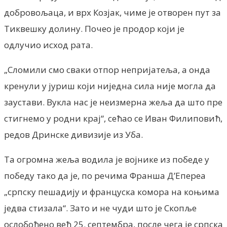
добровољаца, и врх Козјак, чиме је отворен пут за
Тиквешку долину. Почео је продор који је
одлучио исход рата.
„Сломили смо сваки отпор непријатеља, а онда
кренули у јуриш који ниједна сила није могла да
заустави. Вукла нас је неизмерна жеља да што пре
стигнемо у родни крај“, сећао се Иван Филиповић,
редов Дринске дивизије из Уба.
Та огромна жеља водила је војнике из победе у
победу тако да је, по речима Франша Д’Епереа
„српску пешадију и француска комора на коњима
једва стизала“. Зато и не чуди што је Скопље
ослобођено већ 25. септембра, после чега је српска