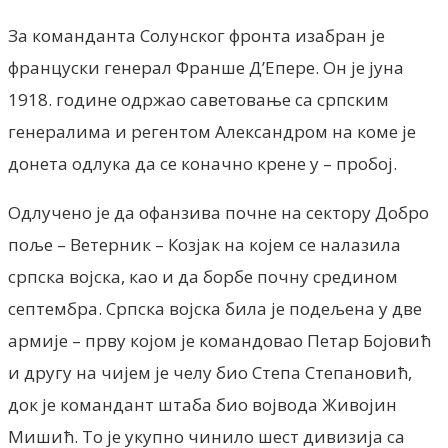
За команданта Солунског фронта изабран је
француски генерал Франше Д’Епере. Он је јуна
1918. године одржао саветовање са српским
генералима и регентом Александром на коме је
донета одлука да се коначно крене у – пробој.
Одлучено је да офанзива почне на сектору Добро
поље – Ветерник – Козјак на којем се налазила
српска војска, као и да борбе почну средином
септембра. Српска војска била је подељена у две
армије – прву којом је командовао Петар Бојовић
и другу на чијем је челу био Степа Степановић,
док је командант штаба био војвода Живојин
Мишић. То је укупно чинило шест дивизија са