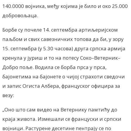
140.0000 војника, међу којима је било и око 25.000
добровољаца.
Борбе су почеле 14. септембра артиљеријском
паљбом и свих савезничких топова да би, у зору
15. септембра (у 5.30 часова) друга српска армија
кренула у јуриш и то на потесу Соко–Ветерник–
Добро поље. Водила се борба прса у прса,
бајонетима на бајонете о чијој страхоти сведочи
и запис Огиста Албера, француског официра за
везу:
„Оно што сам видео на Ветернику памтићу до
краја живота. Измешали се француски и српски
војници. Растурене десетине пентрају се по