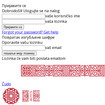
Пријавите се
Dobrodošli! Ulogujte se na nalog
vaše korisničko ime
vaša lozinka
Forgot your password? Get help
Повратак изгубљене шифре
Oporavite vašu lozinku
vaš email
Lozinka će vam biti poslata emailom
Čudo