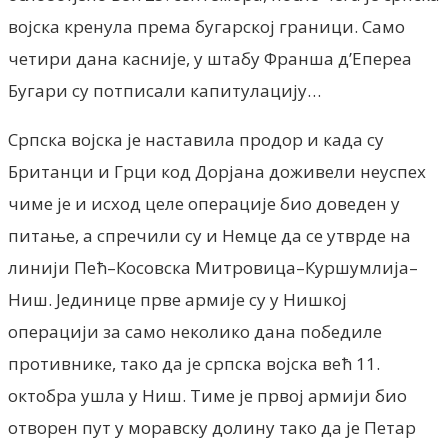
војска кренула према бугарској граници. Само
четири дана касније, у штабу Франша д’Епереа
Бугари су потписали капитулацију…
Српска војска је наставила продор и када су
Британци и Грци код Дорјана доживели неуспех
чиме је и исход целе операције био доведен у
питање, а спречили су и Немце да се утврде на
линији Пећ–Косовска Митровица–Куршумлија–
Ниш. Јединице прве армије су у Нишкој
операцији за само неколико дана победиле
противнике, тако да је српска војска већ 11.
октобра ушла у Ниш. Тиме је првој армији био
отворен пут у моравску долину тако да је Петар