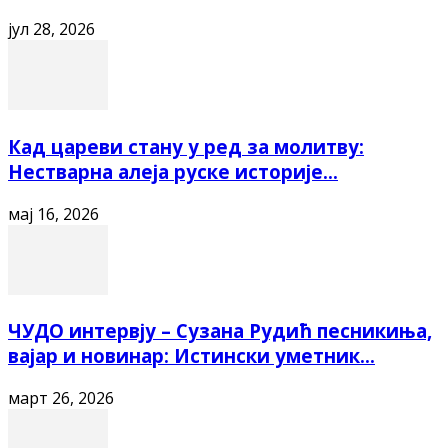
јул 28, 2026
Кад цареви стану у ред за молитву:
Нестварна алеја руске историје...
мај 16, 2026
ЧУДО интервју – Сузана Рудић песникиња,
вајар и новинар: Истински уметник...
март 26, 2026