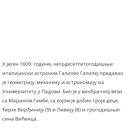
Facebook
X
ReddIt
Email
Pri
У јесен 1609. године, четрдесетпетогодишњи
италијански астроном Галилео Галилеј предавао
је геометрију, механику и астрономију на
Универзитету у Падови. Био је у ванбрачној вези
са Марином Гамбе, са којом је добио троје деце,
ћерке Вирђинију (9) и Ливију (8) и трогодишњег
сина Вићенца.