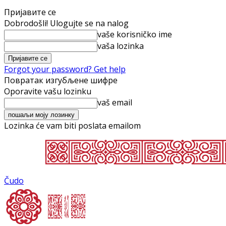
Пријавите се
Dobrodošli! Ulogujte se na nalog
vaše korisničko ime
vaša lozinka
Forgot your password? Get help
Повратак изгубљене шифре
Oporavite vašu lozinku
vaš email
Lozinka će vam biti poslata emailom
Čudo