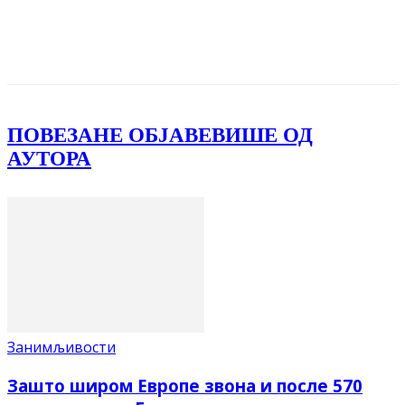
Facebook
X
ReddIt
Email
Pri
ПОВЕЗАНЕ ОБЈАВЕ
ВИШЕ ОД
АУТОРА
Занимљивости
Зашто широм Европе звона и после 570