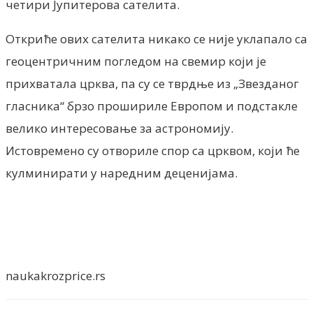
четири Јупитерова сателита.
Откриће ових сателита никако се није уклапало са
геоцентричним погледом на свемир који је
прихватала црква, па су се тврдње из „Звезданог
гласника“ брзо прошириле Европом и подстакле
велико интересовање за астрономију.
Истовремено су отвориле спор са црквом, који ће
кулминирати у наредним деценијама.
naukakrozprice.rs