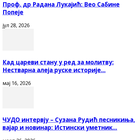
Проф. др Радана Лукајић: Вео Сабине
Попеје
јул 28, 2026
Кад цареви стану у ред за молитву:
Нестварна алеја руске историје...
мај 16, 2026
ЧУДО интервју – Сузана Рудић песникиња,
вајар и новинар: Истински уметник...