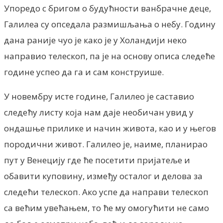
Упоредо с бригом о будућности ванбрачне деце,
Галилеа су опседала размишљања о небу. Годину
дана раније чуо је како је у Холандији неко
направио телескоп, па је на основу описа следеће
године успео да га и сам конструише.
У новембру исте године, Галилео је саставио
следећу листу која нам даје необичан увид у
ондашње прилике и начин живота, као и у његов
породични живот. Галилео је, наиме, планирао
пут у Венецију где ће посетити пријатеље и
обавити куповину, између осталог и делова за
следећи телескоп. Ако успе да направи телескоп
са већим увећањем, то ће му омогућити не само