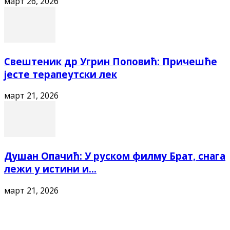
март 26, 2026
Свештеник др Угрин Поповић: Причешће
јесте терапеутски лек
март 21, 2026
Душан Опачић: У руском филму Брат, снага
лежи у истини и...
март 21, 2026