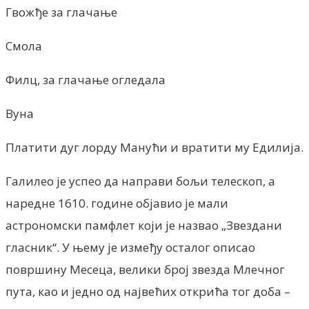
Гвожђе за глачање
Смола
Филц, за глачање огледала
Вуна
Платити дуг лорду Манући и вратити му Едилија.
Галилео је успео да направи бољи телескоп, а
наредне 1610. године објавио је мали
астрономски памфлет који је назвао „Звездани
гласник“. У њему је између осталог описао
површину Месеца, велики број звезда Млечног
пута, као и једно од највећих открића тог доба –