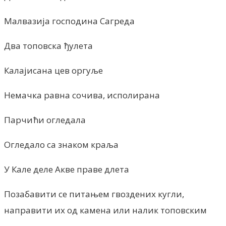
Малвазија господина Сагреда
Два топовска ђулета
Калајисана цев оргуље
Немачка равна сочива, исполирана
Парчићи огледала
Огледало са знаком краља
У Кале деле Акве праве длета
Позабавити се питањем гвоздених кугли,
направити их од камена или налик топовским