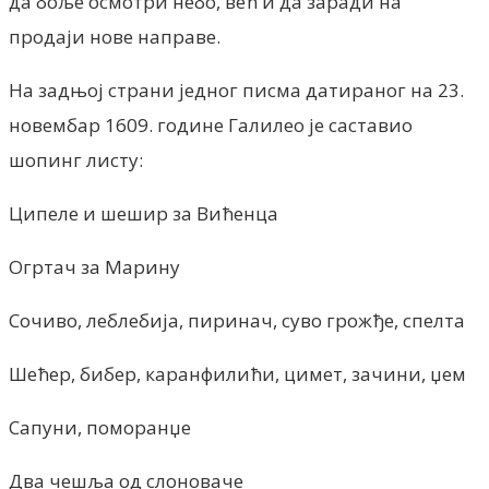
да боље осмотри небо, већ и да заради на
продаји нове направе.
На задњој страни једног писма датираног на 23.
новембар 1609. године Галилео је саставио
шопинг листу:
Ципеле и шешир за Вићенца
Огртач за Марину
Сочиво, леблебија, пиринач, суво грожђе, спелта
Шећер, бибер, каранфилићи, цимет, зачини, џем
Сапуни, поморанџе
Два чешља од слоноваче