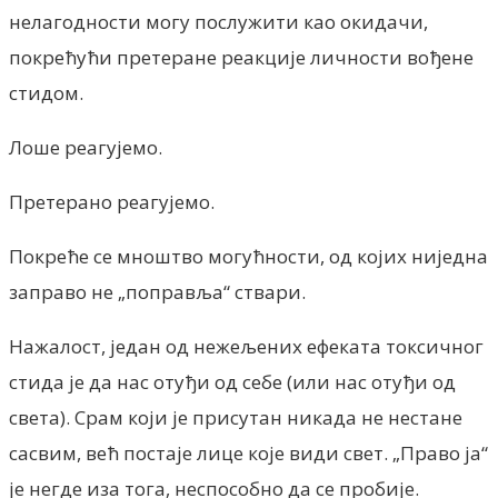
нелагодности могу послужити као окидачи,
покрећући претеране реакције личности вођене
стидом.
Лоше реагујемо.
Претерано реагујемо.
Покреће се мноштво могућности, од којих ниједна
заправо не „поправља“ ствари.
Нажалост, један од нежељених ефеката токсичног
стида је да нас отуђи од себе (или нас отуђи од
света). Срам који је присутан никада не нестане
сасвим, већ постаје лице које види свет. „Право ја“
је негде иза тога, неспособно да се пробије.