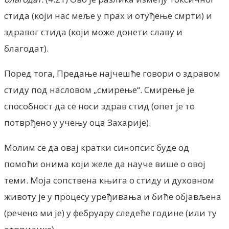
стида (који нас меље у прах и отуђење смрти) и
здравог стида (који може донети славу и
благодат).
Поред тога, Предање најчешће говори о здравом
стиду под насловом „смирење“. Смирење је
способност да се носи здрав стид (опет је то
потврђено у учењу оца Захарије).
Молим се да овај кратки синопсис буде од
помоћи онима који желе да науче више о овој
теми. Моја сопствена књига о стиду и духовном
животу је у процесу уређивања и биће објављена
(речено ми је) у фебруару следеће године (или ту