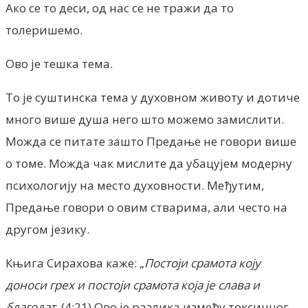
Ако се то деси, од нас се не тражи да то
толеришемо.
Ово је тешка тема.
То је суштинска тема у духовном животу и дотиче
много више душа него што можемо замислити.
Можда се питате зашто Предање не говори више
о томе. Можда чак мислите да убацујем модерну
психологију на место духовности. Међутим,
Предање говори о овим стварима, али често на
другом језику.
Књига Сирахова каже: „
Постоји срамота коју
доноси грех и постоји срамота која је слава и
благодат.
(4:21) Ово је разлика између токсичног