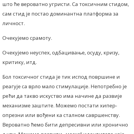
што ће вероватно угристи. Са токсичним стидом,
сам стид је постао доминантна платформа за
личност.
Очекујемо срамоту.
Очекујемо неуспех, одбацивање, осуду, кризу,
критику, итд.
Бол токсичног стида је тик испод површине и
реагује са врло мало стимулације. Непотребно је
рећи да такво искуство има начине да развије
механизме заштите. Можемо постати хипер-
опрезни или вођени ка сталном савршенству.
Вероватно ћемо бити депресивни или хронично