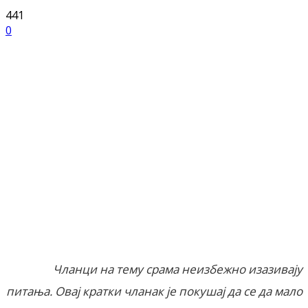
441
0
Facebook
X
ReddIt
Email
Pri
Чланци на тему срама неизбежно изазивају
питања. Овај кратки чланак је покушај да се да мало