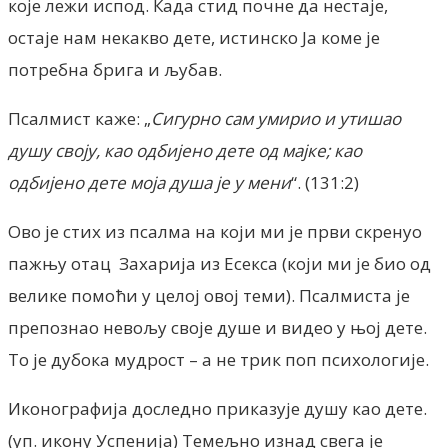
које лежи испод. Када стид почне да нестаје,
остаје нам некакво дете, истинско Ја коме је
потребна брига и љубав.
Псалмист каже: „
Сигурно сам умирио и утишао
душу своју, као одбијено дете од мајке; као
одбијено дете моја душа је у мени
“. (131:2)
Ово је стих из псалма на који ми је први скренуо
пажњу отац Захарија из Есекса (који ми је био од
велике помоћи у целој овој теми). Псалмиста је
препознао невољу своје душе и видео у њој дете.
То је дубока мудрост – а не трик поп психологије.
Иконографија доследно приказује душу као дете.
(уп. икону Успенија) Темељно изнад свега је