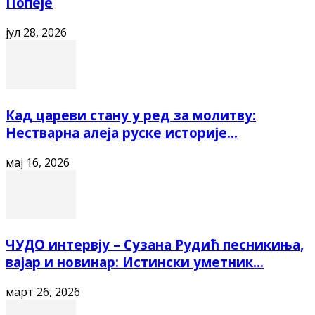
Попеје
јул 28, 2026
Кад цареви стану у ред за молитву:
Нестварна алеја руске историје...
мај 16, 2026
ЧУДО интервју – Сузана Рудић песникиња,
вајар и новинар: Истински уметник...
март 26, 2026