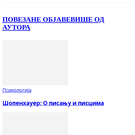
ПОВЕЗАНЕ ОБЈАВЕ
ВИШЕ ОД
АУТОРА
Психологија
Шопенхауер: О писању и писцима