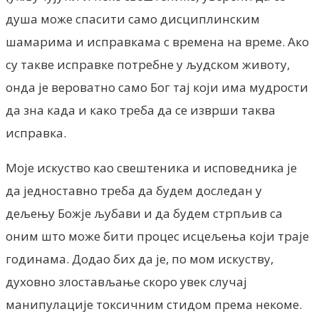
душа може спасити само дисциплинским
шамарима и исправкама с времена на време. Ако
су такве исправке потребне у људском животу,
онда је вероватно само Бог тај који има мудрости
да зна када и како треба да се изврши таква
исправка.
Моје искуство као свештеника и исповедника је
да једноставно треба да будем доследан у
дељењу Божје љубави и да будем стрпљив са
оним што може бити процес исцељења који траје
годинама. Додао бих да је, по мом искуству,
духовно злостављање скоро увек случај
манипулације токсичним стидом према некоме.