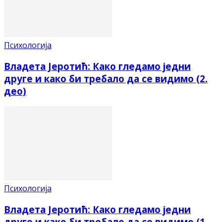
Психологија
Владета Јеротић: Како гледамо једни
друге и како би требало да се видимо (2.
део)
Психологија
Владета Јеротић: Како гледамо једни
друге и како би требало да се видимо (1.