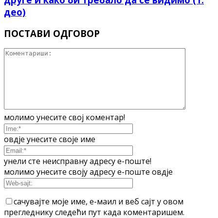
део)
ПОСТАВИ ОДГОВОР
молимо унесите свој коментар!
овдје унесите своје име
унели сте неисправну адресу е-поште!
молимо унесите своју адресу е-поште овдје
сачувајте моје име, е-маил и веб сајт у овом
прегледнику следећи пут када коментаришем.