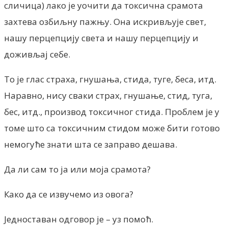
сличица) лако је уочити да токсична срамота
захтева озбиљну пажњу. Она искривљује свет,
нашу перцепцију света и нашу перцепцију и
доживљај себе.
То је глас страха, гнушања, стида, туге, беса, итд.
Наравно, нису сваки страх, гнушање, стид, туга,
бес, итд., производ токсичног стида. Проблем је у
томе што са токсичним стидом може бити готово
немогуће знати шта се заправо дешава.
Да ли сам то ја или моја срамота?
Како да се извучемо из овога?
Једноставан одговор је – уз помоћ.