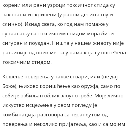
корени или рани узроци токсичног стида су
закопани и скривени (у раном детињству и
слично). Изнад свега, ко год нам помаже у
суочавању са токсичним стидом мора бити
сигуран и поуздан. Ништа у нашем животу није
рањивије од оних места у нама која су оштећена
токсичним стидом.
Кршење поверења у такве ствари, или (не дај
Боже), њихово коришћење као оружја, само по
себи је озбиљан облик злоупотребе. Моје лично
искуство исцељења у овом погледу је
комбинација разговора са терапеутом од
поверења и неколико пријатеља, као и са мојим