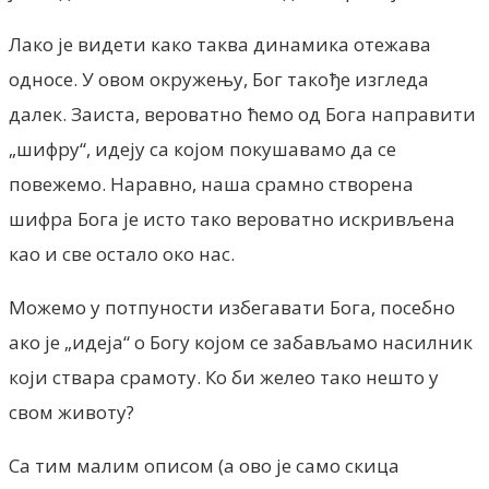
Лако је видети како таква динамика отежава
односе. У овом окружењу, Бог такође изгледа
далек. Заиста, вероватно ћемо од Бога направити
„шифру“, идеју са којом покушавамо да се
повежемо. Наравно, наша срамно створена
шифра Бога је исто тако вероватно искривљена
као и све остало око нас.
Можемо у потпуности избегавати Бога, посебно
ако је „идеја“ о Богу којом се забављамо насилник
који ствара срамоту. Ко би желео тако нешто у
свом животу?
Са тим малим описом (а ово је само скица