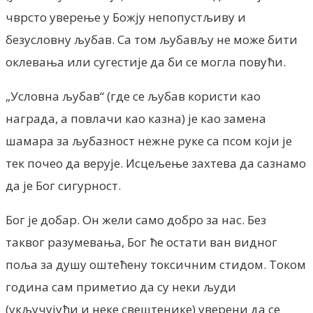
чврсто уверење у Божју непопустљиву и
безусловну љубав. Са том љубављу не може бити
оклевања или сугестије да би се могла повући.
„Условна љубав“ (где се љубав користи као
награда, а повлачи као казна) је као замена
шамара за љубазност нежне руке са псом који је
тек почео да верује. Исцељење захтева да сазнамо
да је Бог сигурност.
Бог је добар. Он жели само добро за нас. Без
таквог разумевања, Бог ће остати ван видног
поља за душу оштећену токсичним стидом. Током
година сам приметио да су неки људи
(укључујући и неке свештенике) уверени да се