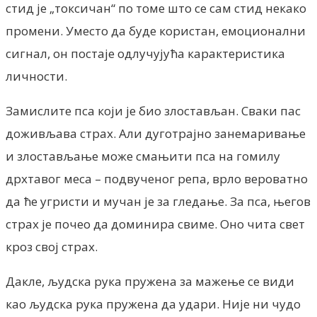
стид је „токсичан“ по томе што се сам стид некако
промени. Уместо да буде користан, емоционални
сигнал, он постаје одлучујућа карактеристика
личности.
Замислите пса који је био злостављан. Сваки пас
доживљава страх. Али дуготрајно занемаривање
и злостављање може смањити пса на гомилу
дрхтавог меса – подвученог репа, врло вероватно
да ће угристи и мучан је за гледање. За пса, његов
страх је почео да доминира свиме. Оно чита свет
кроз свој страх.
Дакле, људска рука пружена за мажење се види
као људска рука пружена да удари. Није ни чудо