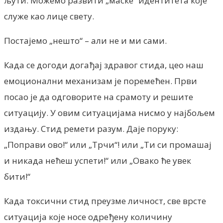
љути. Можемо развити „маске“ идентитета које
служе као лице свету.
Постајемо „нешто“ – али не и ми сами.
Када се догоди догађај здравог стида, цео наш
емоционални механизам је поремећен. Први
посао је да одговорите на срамоту и решите
ситуацију. У овим ситуацијама нисмо у најбољем
издању. Стид ремети разум. Даје поруку:
„Поправи ово!“ или „Трчи“! или „Ти си промашај
и никада нећеш успети!“ или „Овако ће увек
бити!“
Када токсични стид преузме личност, све врсте
ситуација које носе одређену количину