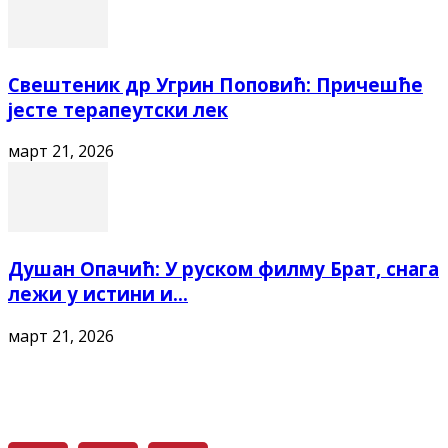
Свештеник др Угрин Поповић: Причешће
јесте терапеутски лек
март 21, 2026
Душан Опачић: У руском филму Брат, снага
лежи у истини и...
март 21, 2026