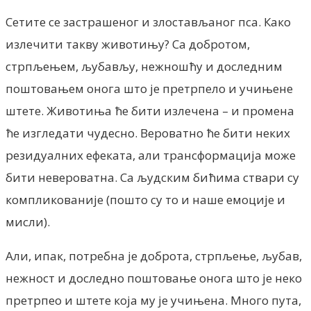
Сетите се застрашеног и злостављаног пса. Како
излечити такву животињу? Са добротом,
стрпљењем, љубављу, нежношћу и доследним
поштовањем онога што је претрпело и учињене
штете. Животиња ће бити излечена – и промена
ће изгледати чудесно. Вероватно ће бити неких
резидуалних ефеката, али трансформација може
бити невероватна. Са људским бићима ствари су
компликованије (пошто су то и наше емоције и
мисли).
Али, ипак, потребна је доброта, стрпљење, љубав,
нежност и доследно поштовање онога што је неко
претрпео и штете која му је учињена. Много пута,