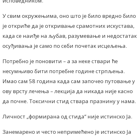
исповедником.
У свим окружењима, оно што је било вредно било
је откриће да је откривање срамотних искустава,
када се наиђе на љубав, разумевање и недостатак
осуђивања је само по себи почетак исцељења.
Потребно је поновити – а за неке ствари ће
несумњиво бити потребне године стрпљења.
Имао сам 58 година када сам започео путовање у
ову врсту лечења – лекција да никада није касно
да почне. Токсични стид ствара празнину у нама.
Личност „формирана од стида“ није истинско Ја.
Занемарено и често непримећено је истинско Ја