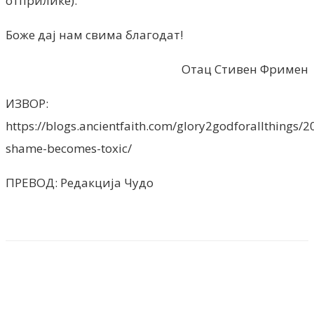
отприлике).
Боже дај нам свима благодат!
Отац Стивен Фримен
ИЗВОР:
https://blogs.ancientfaith.com/glory2godforallthings/
shame-becomes-toxic/
ПРЕВОД: Редакција Чудо
Facebook
X
ReddIt
Email
Pri