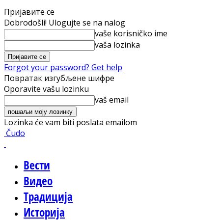
Пријавите се
Dobrodošli! Ulogujte se na nalog
vaše korisničko ime
vaša lozinka
Forgot your password? Get help
Повратак изгубљене шифре
Oporavite vašu lozinku
vaš email
Lozinka će vam biti poslata emailom
Čudo
Вести
Видео
Традиција
Историја