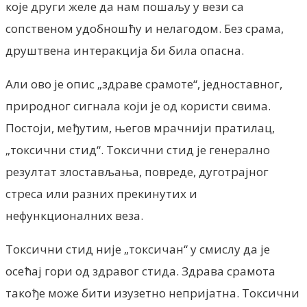
које други желе да нам пошаљу у вези са
сопственом удобношћу и нелагодом. Без срама,
друштвена интеракција би била опасна.
Али ово је опис „здраве срамоте“, једноставног,
природног сигнала који је од користи свима.
Постоји, међутим, његов мрачнији пратилац,
„токсични стид“. Токсични стид је генерално
резултат злостављања, повреде, дуготрајног
стреса или разних прекинутих и
нефункционалних веза.
Токсични стид није „токсичан“ у смислу да је
осећај гори од здравог стида. Здрава срамота
такође може бити изузетно непријатна. Токсични