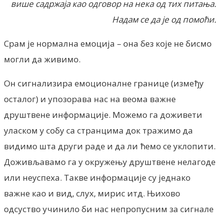
више садржаја као одговор на нека од тих питања.
Надам се да је од помоћи.
Срам је нормална емоција – она без које не бисмо
могли да живимо.
Он сигнализира емоционалне границе (између
осталог) и упозорава нас на веома важне
друштвене информације. Можемо га доживети
уласком у собу са странцима док тражимо да
видимо шта други раде и да ли ћемо се уклопити.
Доживљавамо га у окружењу друштвене нелагоде
или неуспеха. Такве информације су једнако
важне као и вид, слух, мирис итд. Њихово
одсуство учинило би нас непропусним за сигнале