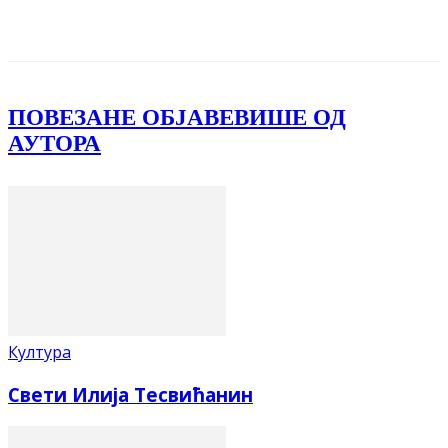
Facebook
X
ReddIt
Email
Pri
ПОВЕЗАНЕ ОБЈАВЕ
ВИШЕ ОД
АУТОРА
Култура
Свети Илија Тесвићанин