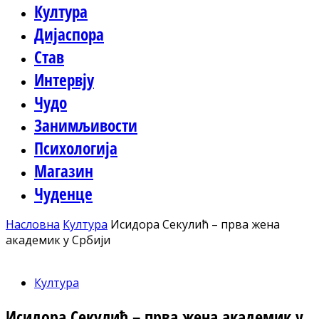
Култура
Дијаспора
Став
Интервју
Чудо
Занимљивости
Психологија
Магазин
Чуденце
Насловна
Култура
Исидора Секулић – прва жена
академик у Србији
Култура
Исидора Секулић – прва жена академик у