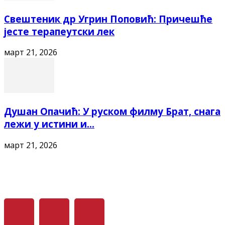
Свештеник др Угрин Поповић: Причешће
јесте терапеутски лек
март 21, 2026
Душан Опачић: У руском филму Брат, снага
лежи у истини и...
март 21, 2026