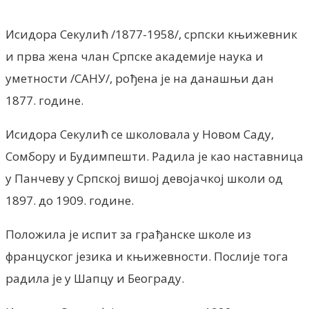
Исидора Секулић /1877-1958/, српски књижевник
и прва жена члан Српске академије наука и
уметности /САНУ/, рођена је на данашњи дан
1877. године.
Исидора Секулић се школовала у Новом Саду,
Сомбору и Будимпешти. Радила је као наставница
у Панчеву у Српској вишој девојачкој школи од
1897. до 1909. године.
Положила је испит за грађанске школе из
француског језика и књижевности. Послије тога
радила је у Шапцу и Београду.