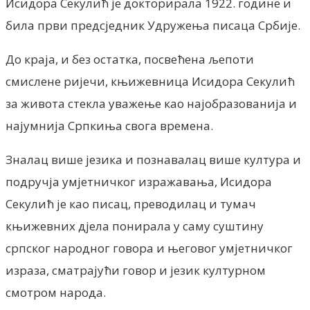
Исидора Секулић је докторирала 1922. године и
била први предсједник Удружења писаца Србије.
До краја, и без остатка, посвећена љепоти
смислене ријечи, књижевница Исидора Секулић
за живота стекла уважење као најобразованија и
најумнија Српкиња свога времена.
Зналац више језика и познавалац више култура и
подручја умјетничког изражавања, Исидора
Секулић је као писац, преводилац и тумач
књижевних дјела понирала у саму суштину
српског народног говора и његовог умјетничког
израза, сматрајући говор и језик културном
смотром народа.