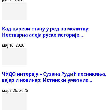
Кад цареви стану у ред за молитву:
Нестварна алеја руске историје...
мај 16, 2026
ЧУДО интервју – Сузана Рудић песникиња,
вајар и новинар: Истински уметник...
март 26, 2026