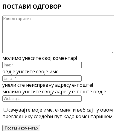
ПОСТАВИ ОДГОВОР
молимо унесите свој коментар!
овдје унесите своје име
унели сте неисправну адресу е-поште!
молимо унесите своју адресу е-поште овдје
сачувајте моје име, е-маил и веб сајт у овом
прегледнику следећи пут када коментаришем.