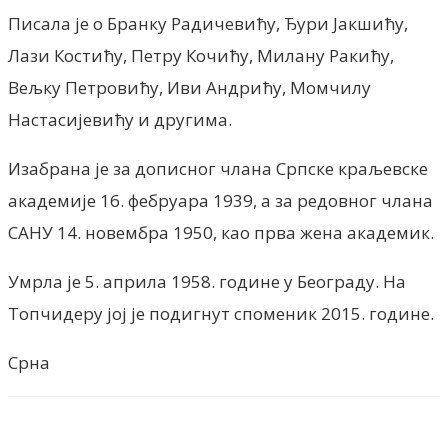
Писала је о Бранку Радичевићу, Ђури Јакшићу,
Лази Костићу, Петру Кочићу, Милану Ракићу,
Вељку Петровићу, Иви Андрићу, Момчилу
Настасијевићу и другима.
Изабрана је за дописног члана Српске краљевске
академије 16. фебруара 1939, а за редовног члана
САНУ 14. новембра 1950, као прва жена академик.
Умрла је 5. априла 1958. године у Београду. На
Топчидеру јој је подигнут споменик 2015. године.
Срна