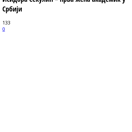
Србији
133
0
Facebook
X
ReddIt
Email
Pri