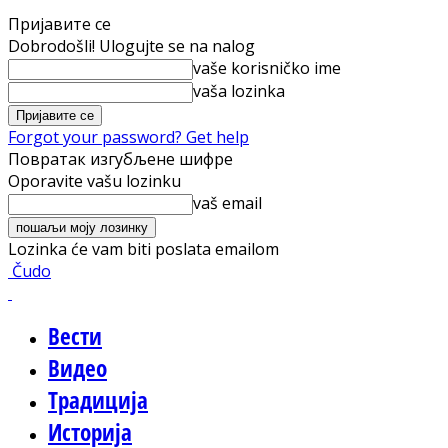
Пријавите се
Dobrodošli! Ulogujte se na nalog
vaše korisničko ime
vaša lozinka
Forgot your password? Get help
Повратак изгубљене шифре
Oporavite vašu lozinku
vaš email
Lozinka će vam biti poslata emailom
Čudo
Вести
Видео
Традиција
Историја