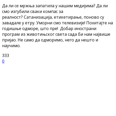
Да ли се мржња запатила у нашим медијима? Да ли
смо изгубили сваки компас за
реалност? Сатанизација, етикетирање, поново су
завадале у етру. Уморни смо телевизије! Похитајте на
годишње одморе, што пре! Добар инострани
програм из животињског света сада би нам највише
пријао. Не само да одморимо, него да нешто и
научимо.
333
0