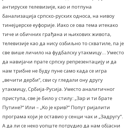
антируске телевизије, као и потпуна
банализација српско-руских односа, на нивоу
тинејџерске еуфорије. Иако се ова тема итекако
тиче и обичних грађана и њихових живота,
телевизије као да нису озбиљно то схватиле, па је
све више личило на фудбалску утакмицу… Уместо
да навијачи прате српску репрезентацију и да
нам трибне не буду пуне само када се игра
„вечити дерби“, сви су гледали ону другу
утакмицу, Србија-Русија. Уместо аналитичног
приступа, све је било у стилу: „Зар и ти брате
Путине?“ Или – „Kо је крив?“ Попут ријалити
програма који је оставио у сенци чак и „Задругу“.
А да ли се неко уопште потрудио да нам објасни