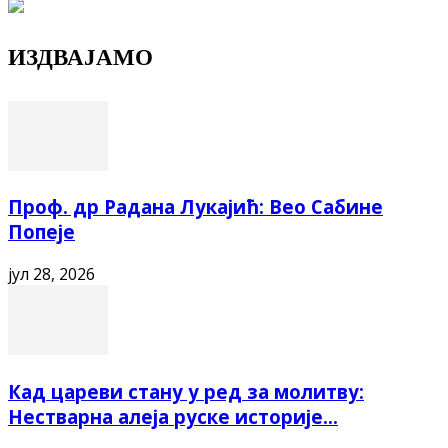
ИЗДВАЈАМО
Проф. др Радана Лукајић: Вео Сабине
Попеје
јул 28, 2026
Кад цареви стану у ред за молитву:
Нестварна алеја руске историје...