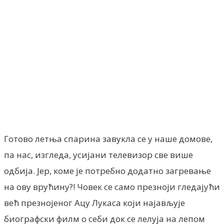
Facebook
X
ReddIt
Email
Pri
Готово летња спарина завукла се у наше домове,
па нас, изгледа, усијани телевизор све више
одбија. Јер, коме је потребно додатно загревање
на ову врућину?! Човек се само презноји гледајући
већ презнојеног Ацу Лукаса који најављује
биографски филм о себи док се лелуја на лепом