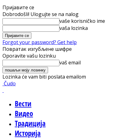
Пријавите се
Dobrodošli! Ulogujte se na nalog
vaše korisničko ime
vaša lozinka
Forgot your password? Get help
Повратак изгубљене шифре
Oporavite vašu lozinku
vaš email
Lozinka će vam biti poslata emailom
Čudo
Вести
Видео
Традиција
Историја