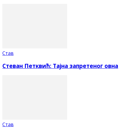
Став
Стеван Петквић: Тајна запретеног овна
Став