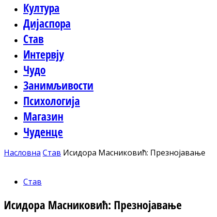
Култура
Дијаспора
Став
Интервју
Чудо
Занимљивости
Психологија
Магазин
Чуденце
Насловна
Став
Исидора Масниковић: Презнојавање
Став
Исидора Масниковић: Презнојавање