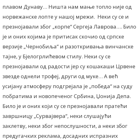
плавом Дунаву… Ништа нам мање топло није од
норвежанске лопте у нашој мрежи. Неки су се и
презнојавали због „корпе“ Сергеја Лаврова…. Било
је и оних којима је притисак скочио од српске
верзије „Чернобиља“ и разоткривања винчанске
тајне, у Бјелогрлићевом стилу. Неки су се
презнојавали од радости јер су кошакаши Црвене
звезде однели трофеј, други од муке… А већ
усијану атмосферу подгрејала је „победа“ на суду
побратима и новопеченог Србина, Џонија Депа.
Било је и оних који су се презнојавали пратећи
завршницу „Сурвајвера“, неки слушајући
заклетву, неки због непослушности, а неки због
предугачких реклама, досадних испразних