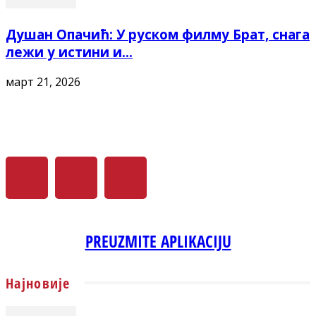
Душан Опачић: У руском филму Брат, снага
лежи у истини и...
март 21, 2026
PREUZMITE APLIKACIJU
Најновије