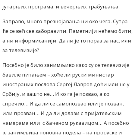
јутарњих програма, и вечерњих трабуњања.
Заправо, много презнојавања ни око чега. Сутра
ће се већ све заборавити. Паметнији нећемо бити,
а ни информисанији. Да ли је то пораз за нас, или
за телевизије?
Посебно је било занимљиво како су се телевизије
бавиле питањем – хоће ли руски министар
иностраних послова Сергеј Лавров доћи или не у
Србију, и зашто не… И ко га је позвао, а ко
спречио… И да ли се самопозвао или је позван,
или прозван… И да ли долази с пријатељским
намерама или с баченом рукавицом… А посебно
је занимљива поновна подела – на проруске и