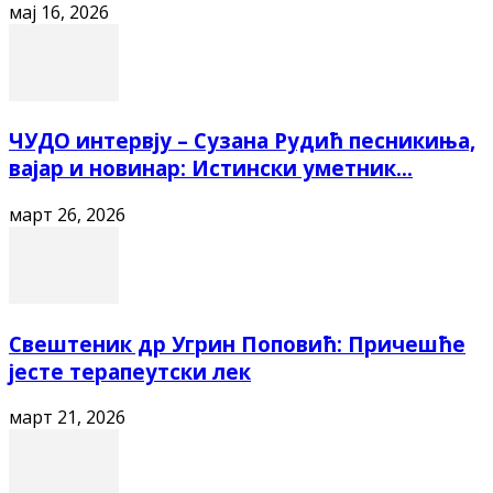
мај 16, 2026
ЧУДО интервју – Сузана Рудић песникиња,
вајар и новинар: Истински уметник...
март 26, 2026
Свештеник др Угрин Поповић: Причешће
јесте терапеутски лек
март 21, 2026