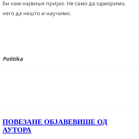
би нам највише пријао. Не само да одморимо,
него да нешто и научимо.
Politika
Facebook
X
ReddIt
Email
Pri
ПОВЕЗАНЕ ОБЈАВЕ
ВИШЕ ОД
АУТОРА