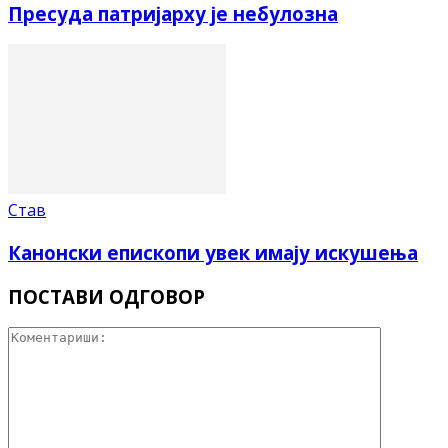
Пресуда патријарху је небулозна
Став
Канонски епископи увек имају искушења
ПОСТАВИ ОДГОВОР