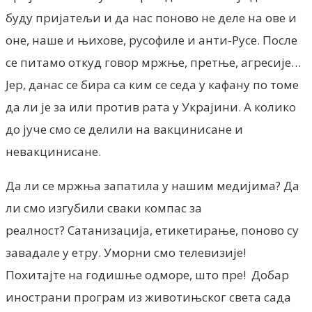
буду пријатељи и да нас поново не деле на ове и
оне, наше и њихове, русофиле и анти-Русе. После
се питамо откуд говор мржње, претње, агресије…
Јер, данас се бира са ким се седа у кафану по томе
да ли је за или против рата у Украјини. А колико
до јуче смо се делили на вакцинисане и
невакцинисане.
Да ли се мржња запатила у нашим медијима? Да
ли смо изгубили сваки компас за
реалност? Сатанизација, етикетирање, поново су
завадале у етру. Уморни смо телевизије!
Похитајте на годишње одморе, што пре! Добар
инострани програм из животињског света сада