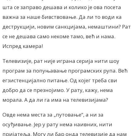
шта се заправо дешава и колико је ова посета
важна за наше бивствовање. Да ли то води ка
деструкцији, новим санкцијама, немаштини? Рат
се не дешава само некоме тамо, већ и нама.
Испред камера!
Телевизије, рат није играна серија нити шоу
програм за попуњавање програмских рупа. Већ
егзистенцијално питање. Од којег треба сви
добро да се презнојимо. У рату, кажу, нема
морала. А да ли га има на телевизијама?
Овде нема места за „путовање“, а ни за
осуђивање. Јер у рату нема наивних, нити
пријатеља. Могу ли бар онда телевизије да нам