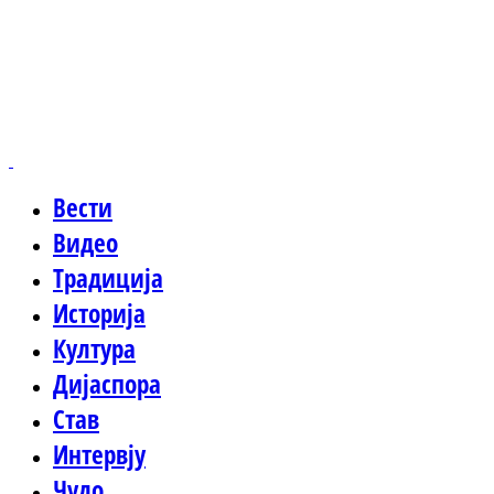
Вести
Видео
Традиција
Историја
Култура
Дијаспора
Став
Интервју
Чудо