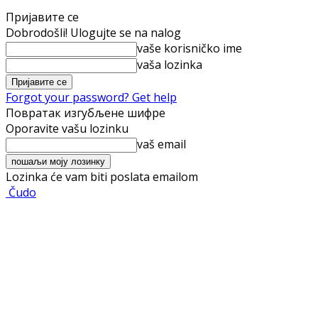
Пријавите се
Dobrodošli! Ulogujte se na nalog
vaše korisničko ime
vaša lozinka
Forgot your password? Get help
Повратак изгубљене шифре
Oporavite vašu lozinku
vaš email
Lozinka će vam biti poslata emailom
Čudo