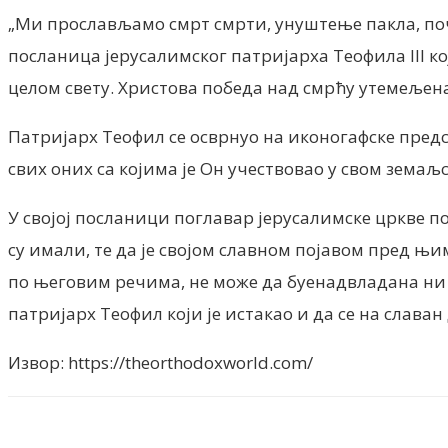
„Ми прослављамо смрт смрти, унуштење пакла, поч
посланица јерусалимског патријарха Теофила III ко
целом свету. Христова победа над смрћу утемељена
Патријарх Теофил се осврнуо на иконогафске предст
свих оних са којима је Он учествовао у свом земаљс
У својој посланици поглавар јерусалимске цркве п
су имали, те да је својом славном појавом пред њим
по његовим речима, не може да буенадвладана ни о
патријарх Теофил који је истакао и да се на слава
Извор: https://theorthodoxworld.com/