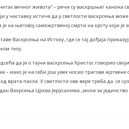
етак вечног живота“ – речи су васкршњег канона 
ји у наставку истиче да у светлости васкрсења може 
 је на његовој саможртвеној смрти на крсту који ј
аве Васкрсења на Истоку, где се тај дођаја приказу
ком телу.
одсећа да је о тајни васкрсења Христос говорио сво
а – иако је на себи још увек носио трагове жртвене 
д врата пакла. У светлости ове вере треба да се су
н дан Вакрсења Црква Јерусалима „моли за јединство