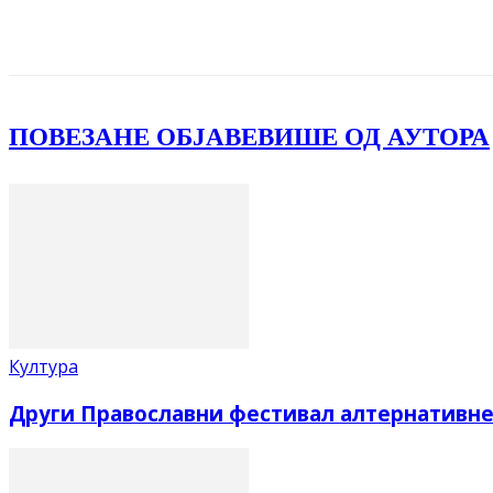
Facebook
X
ReddIt
Email
Pri
ПОВЕЗАНЕ ОБЈАВЕ
ВИШЕ ОД АУТОРА
Култура
Други Православни фестивал алтернативне