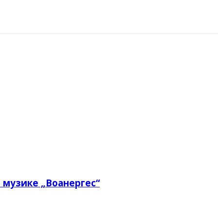
nt
 музике „Воанергес“