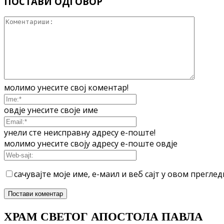
ПОСТАВИ ОДГОВОР
молимо унесите свој коментар!
овдје унесите своје име
унели сте неисправну адресу е-поште!
молимо унесите своју адресу е-поште овдје
сачувајте моје име, е-маил и веб сајт у овом прегл
ХРАМ СВЕТОГ АПОСТОЛА ПАВЛА