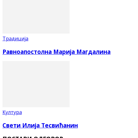
Традиција
Равноапостолна Марија Магдалина
Култура
Свети Илија Тесвићанин