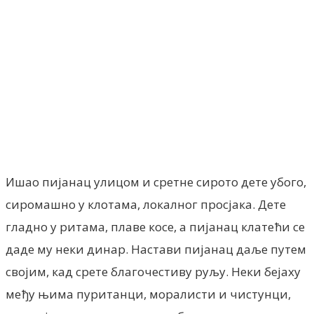
Facebook
X
ReddIt
Email
Pri
Ишао пијанац улицом и сретне сирото дете убого,
сиромашно у клотама, локалног просјака. Дете
гладно у ритама, плаве косе, а пијанац клатећи се
даде му неки динар. Настави пијанац даље путем
својим, кад срете благочестиву руљу. Неки бејаху
међу њима пуританци, моралисти и чистунци,