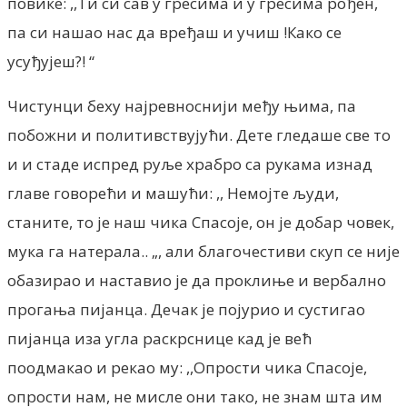
повике: ,,Ти си сав у гресима и у гресима рођен,
па си нашао нас да вређаш и учиш !Како се
усуђујеш?! “
Чистунци беху најревноснији међу њима, па
побожни и политивствујући. Дете гледаше све то
и и стаде испред руље храбро са рукама изнад
главе говорећи и машући: ,, Немојте људи,
станите, то је наш чика Спасоје, он је добар човек,
мука га натерала.. „, али благочестиви скуп се није
обазирао и наставио је да проклиње и вербално
прогања пијанца. Дечак је појурио и сустигао
пијанца иза угла раскрснице кад је већ
поодмакао и рекао му: ,,Опрости чика Спасоје,
опрости нам, не мисле они тако, не знам шта им