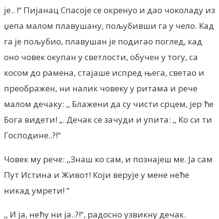
је.. !“ Пијанац Спасоје се окренуо и дао чоколаду из
џепа малом плавушану, пољубивши га у чело. Кад
га је пољубио, плавушан је подигао поглед, кад
оно човек окупан у светлости, обучен у тогу, са
косом до рамена, стајаше испред њега, светао и
преображен, ни налик човеку у ритама и рече
малом дечаку: ,, Блажени да су чисти срцем, јер ће
Бога видети! „. Дечак се зачуди и упита: ,, Ко си ти
Господине..?!“
Човек му рече: ,,Знаш ко сам, и познајеш ме. Ја сам
Пут Истина и Живот! Који верује у мене неће
никад умрети! “
,, И ја, нећу ни ја..?!“, радосно узвикну дечак.