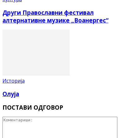
Други Православни фестивал
алтернативне музике „Воанергес“
Историја
Олуја
ПОСТАВИ ОДГОВОР