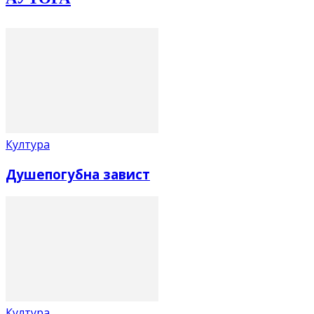
Култура
Душепогубна завист
Култура