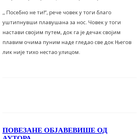
,, Посебно не ти!“, рече човек у тоги благо
уштипнувши плавушана за нос. Човек у тоги
настави својим путем, док га је дечак својим
плавим очима пуним наде гледао све док Његов
лик није тихо нестао улицом.
Facebook
X
ReddIt
Email
Pri
ПОВЕЗАНЕ ОБЈАВЕ
ВИШЕ ОД
АУТОРА