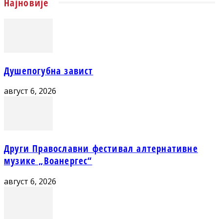
Најновије
Душепогубна завист
август 6, 2026
Други Православни фестивал алтернативне
музике „Воанергес“
август 6, 2026