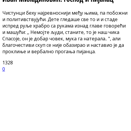
Чистунци беху најревноснији међу њима, па побожни
и политивствујући. Дете гледаше све то и и стаде
испред руље храбро са рукама изнад главе говорећи
и машући: ,, Немојте људи, станите, то је наш чика
Спасоје, он је добар човек, мука га натерала.. ", али
благочестиви скуп се није обазирао и наставио је да
проклиње и вербално прогања пијанца.
1328
0