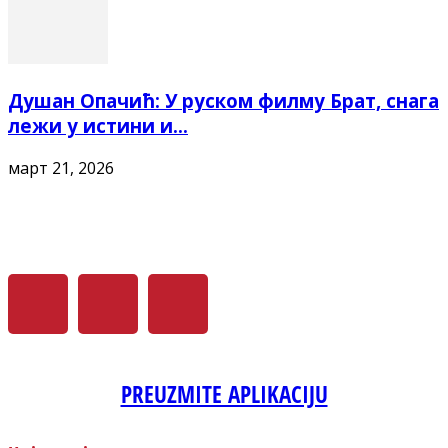
Душан Опачић: У руском филму Брат, снага
лежи у истини и...
март 21, 2026
PREUZMITE APLIKACIJU