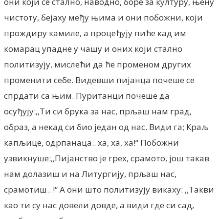
они који се стално, наводно, боре за културу, њену
чистоту, бејаху међу њима и они побожни, који
прождиру камиле, а процеђују пиће кад им
комарац упадне у чашу и оних који стално
политизују, мислећи да ће променом других
променити себе. Видевши пијанца почеше се
спрдати са њим. Пуританци почеше да
осуђују:,,Ти си брука за нас, прљаш нам град,
образ, а некад си био један од нас. Види га; Краљ
капљице, одрпанаца.. ха, ха, ха!“ Побожни
узвикнуше:,,Пијанство је грех, срамото, још такав
нам долазиш и на Литургију, прљаш нас,
срамотиш.. !“ А они што политизују викаху: ,,Такви
као ти су нас довели довде, а види где си сад,