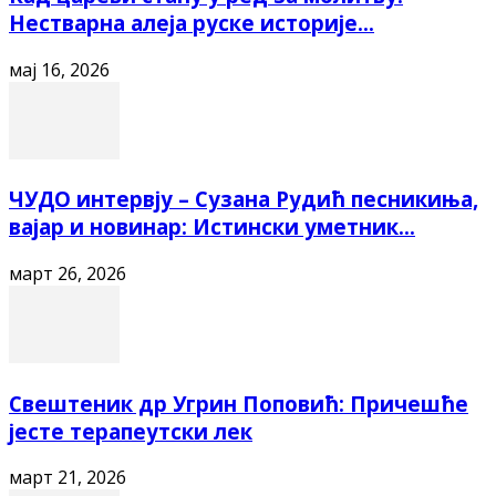
Нестварна алеја руске историје...
мај 16, 2026
ЧУДО интервју – Сузана Рудић песникиња,
вајар и новинар: Истински уметник...
март 26, 2026
Свештеник др Угрин Поповић: Причешће
јесте терапеутски лек
март 21, 2026