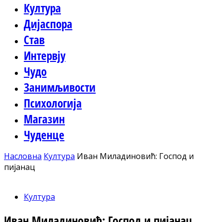
Култура
Дијаспора
Став
Интервју
Чудо
Занимљивости
Психологија
Магазин
Чуденце
Насловна
Култура
Иван Миладиновић: Господ и
пијанац
Култура
Иван Миладиновић: Господ и пијанац