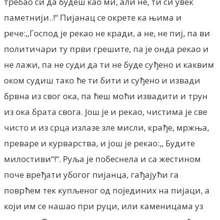
требао си да будеш као ми, али не, ти си увек
паметнији..!“ Пијанац се окрете ка њима и
рече:,,Господ је рекао не кради, а не, не пиј, па ви
политичари ту први грешите, па је онда рекао и
не лажи, па не суди да ти не буде суђено и каквим
оком судиш тако ће ти бити и суђено и извади
брвна из свог ока, па ћеш моћи извадити и трун
из ока брата свога. Још је и рекао, чистима је све
чисто и из срца излазе зле мисли, крађе, мржња,
преваре и курварства, и још је рекао:,, Будите
милостиви“!“. Руља је побеснела и са жестином
поче вређати убогог пијанца, гађајући га
поврћем тек купљеног од појединих на пијаци, а
који им се нашао при руци, или каменицама уз