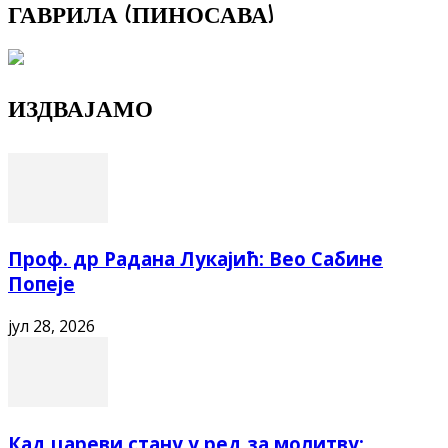
ГАВРИЛА (ПИНОСАВА)
ИЗДВАЈАМО
Проф. др Радана Лукајић: Вео Сабине
Попеје
јул 28, 2026
Кад цареви стану у ред за молитву: