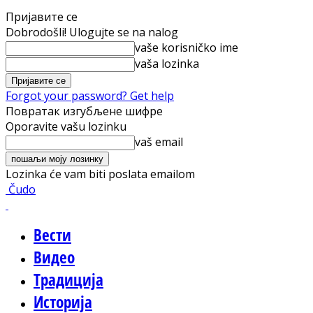
Пријавите се
Dobrodošli! Ulogujte se na nalog
vaše korisničko ime
vaša lozinka
Forgot your password? Get help
Повратак изгубљене шифре
Oporavite vašu lozinku
vaš email
Lozinka će vam biti poslata emailom
Čudo
Вести
Видео
Традиција
Историја