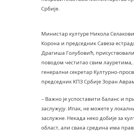
Србије.
Министар културе Никола Селакови
Корона и председник Савеза естрад
Драгиша Голубовић, присуствовали с
поводом честитао свим лауретима, 
генерални секретар Културно-просв
председник КПЗ Србије Зоран Авра
– Важно је успоставити баланс и пр
заслужују. Ипак, не можете у локал
заслужне. Некада неко добије за кул
област, али свака средина има прав