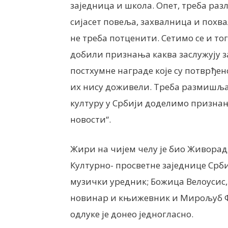
заједница и школа. Опет, треба раз
сијасет повеља, захвалница и похва
не треба потценити. Сетимо се и т
добили признања каква заслужују за
постхумне награде које су потврђе
их нису доживели. Треба размишљат
културу у Србији доделимо признања
новости“.
Жири на чијем челу је био Живорад
Културно- просветне заједнице Срби
музички уредник; Божица Велоуси
новинар и књижевник и Мирољуб Ф
одлуке је донео једногласно.