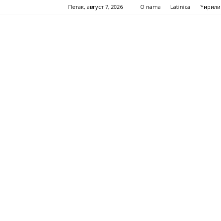
Петак, август 7, 2026
O nama
Latinica
Ћирили