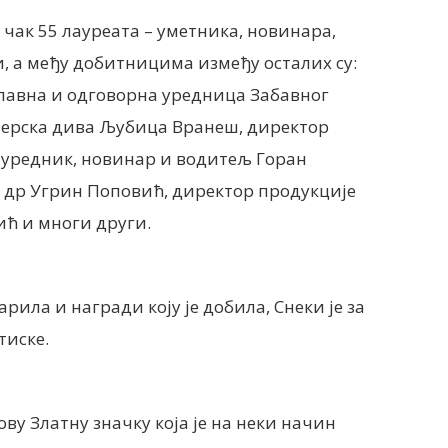
чак 55 лауреата – уметника, новинара,
и, а међу добитницима између осталих су:
главна и одговорна уредница Забавног
перска дива Љубица Вранеш, директор
 уредник, новинар и водитељ Горан
 др Угрин Поповић, директор продукције
ћ и многи други.
арила и награди коју је добила, Снеки је за
тиске.
ову Златну значку која је на неки начин