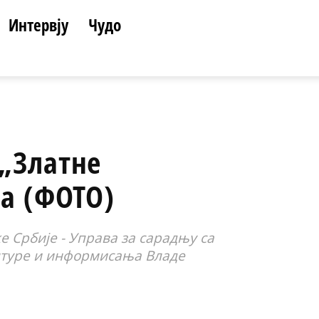
Интервју
Чудо
„Златне
на (ФОТО)
 Србије - Управа за сарадњу са
лтуре и информисања Владе