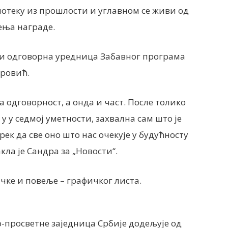
нотеку из прошлости и углавном се живи од
чења награде.
а и одговорна уредница Забавног програма
еровић.
ка одговорност, а онда и част. После толико
у у седмој уметности, захвална сам што је
рек да све оно што нас очекује у будућносту
кла је Сандра за „Новости“.
ачке и повеље – графичког листа.
-просветне заједница Србије додељује од