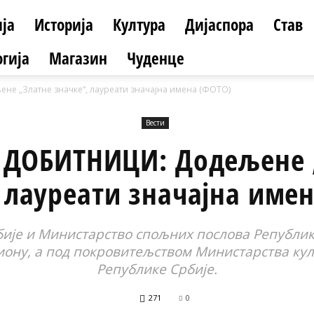
ја
Историја
Култура
Дијаспора
Став
гија
Магазин
Чуденце
е „Златне значке“, лауреати значајна имена (ФОТО)
Вести
 ДОБИТНИЦИ: Додељене 
 лауреати значајна име
бије и Министарство спољних послова Републике
гиону, а под покровитељством Министарства ку
Републике Србије.
271
0