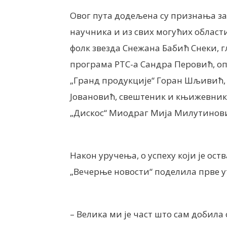
Овог пута додељена су признања за 
научника и из свих могућих област
фолк звезда Снежана Бабић Снеки, 
програма РТС-а Сандра Перовић, о
„Гранд продукције“ Горан Шљивић,
Јовановић, свештеник и књижевник
„Дискос“ Миодраг Мија Милутинови
Након уручења, о успеху који је оств
„Вечерње новости“ поделила прве у
– Велика ми је част што сам добила 