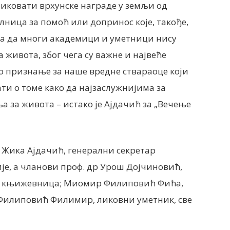
ликовати врхунске награде у земљи од
лница за помоћ или допринос које, такође,
ога да многи академици и уметници нису
 живота, због чега су важне и највеће
но признање за наше вредне ствараоце који
и о томе како да најзаслужнијима за
 за живота – истако је Ајдачић за „Вечење
 Жика Ајдачић, генерални секретар
је, а чланови проф. др Урош Дојчиновић,
с, књижевница; Миомир Филиповић Фића,
илиповић Филимир, ликовни уметник, све