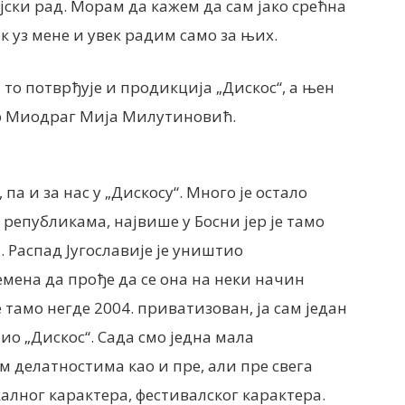
јски рад. Морам да кажем да сам јако срећна
к уз мене и увек радим само за њих.
 то потврђује и продикција „Дискос“, а њен
р Миодраг Мија Милутиновић.
па и за нас у „Дискосу“. Много је остало
епубликама, највише у Босни јер је тамо
 Распад Југославије је уништио
емена да прође да се она на неки начин
е тамо негде 2004. приватизован, ја сам један
ио „Дискос“. Сада смо једна мала
им делатностима као и пре, али пре свега
алног карактера, фестивалског карактера.