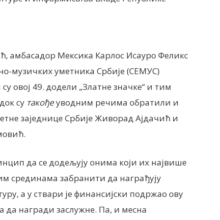
ћ, амбасадор Мексика Карлос Исауро Феликс
но-музичких уметника Србије (СЕМУС)
у овој 49. додели „Златне значке“ и тим
док су
такође
уводним речима обратили и
етне заједнице Србије Живорад Ајдачић и
мовић.
инцип да се додељују онима који их највише
ним срединама забранити да награђују
туру, а у ствари је финансијски подржао ову
а да награди заслужне. Па, и месна