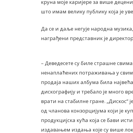
круна моје каријере за више децени
што имам велику публику која је уве
Да се и даље негује народна музика,
награђени представник је директо
– Деведесете су биле страшне свима, 
ненаплаћених потраживања у свим р
продаја наших албума била највећа.
дискографију и требало је много вр
врати на стабилне гране. „Дискос“ ј
од чланова конзорцијума који је куп
продукцијска кућа која се бави ист
издавањем издања које су више лок