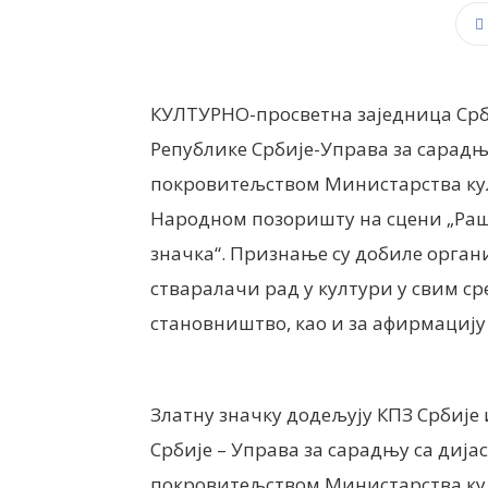
КУЛТУРНО-просветна заједница Срб
Републике Србије-Управа за сарадњу
покровитељством Министарства кул
Народном позоришту на сцени „Раш
значка“. Признање су добиле орган
стваралачи рад у култури у свим с
становништво, као и за афирмацију
Златну значку додељују КПЗ Србије
Србије – Управа за сарадњу са дија
покровитељством Министарства ку