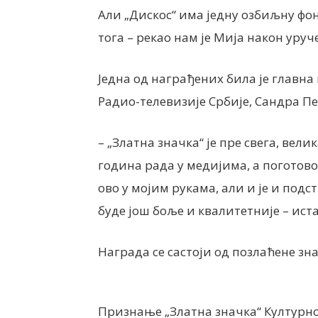
Али „Дискос“ има једну озбиљну фо
тога – рекао нам је Мија након уру
Једна од награђених била је главн
Радио-телевизије Србије, Сандра П
– „Златна значка“ је пре свега, вели
година рада у медијима, а поготово 
ово у мојим рукама, али и је и подст
буде још боље и квалитетније – иста
Награда се састоји од позлаћене зн
Признање „Златна значка“ Културно