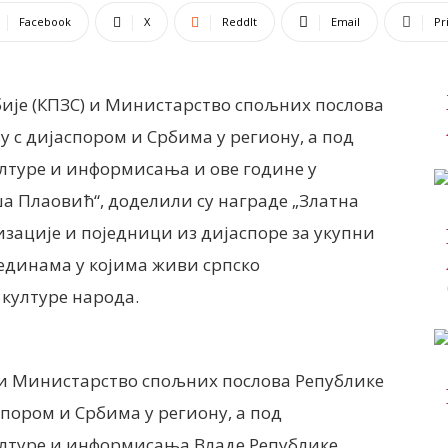
Facebook
X
ReddIt
Email
Pr
ије (КПЗС) и Министарство спољних послова
 с дијаспором и Србима у региону, а под
туре и информисања и ове године у
а Плаовић“, доделили су награде „Златна
изације и поједници из дијаспоре за укупни
рединама у којима живи српско
 културе народа.
 и Министарство спољних послова Републике
спором и Србима у региону, а под
лтуре и информисања Владе Републике