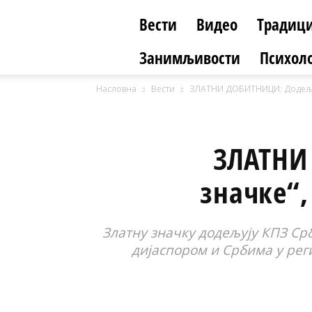
Вести
Видео
Традици
Занимљивости
Психоло
Насловна
Вести
ЗЛАТНИ ДОБИТНИЦИ: Додељен
ЗЛАТНИ
значке“,
Златну значку додељују КПЗ Ср
дијаспором и Србима у ре