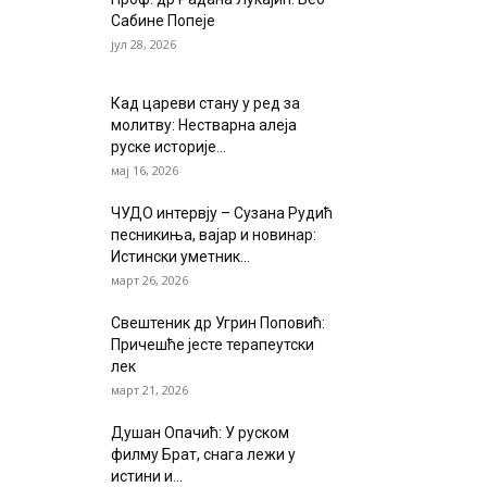
Сабине Попеје
јул 28, 2026
Кад цареви стану у ред за
молитву: Нестварна алеја
руске историје...
мај 16, 2026
ЧУДО интервју – Сузана Рудић
песникиња, вајар и новинар:
Истински уметник...
март 26, 2026
Свештеник др Угрин Поповић:
Причешће јесте терапеутски
лек
март 21, 2026
Душан Опачић: У руском
филму Брат, снага лежи у
истини и...