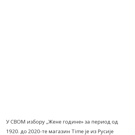
Facebook
X
ReddIt
Email
У СВОМ избору „Жене године» за период од
1920. до 2020-те магазин Time је из Русије