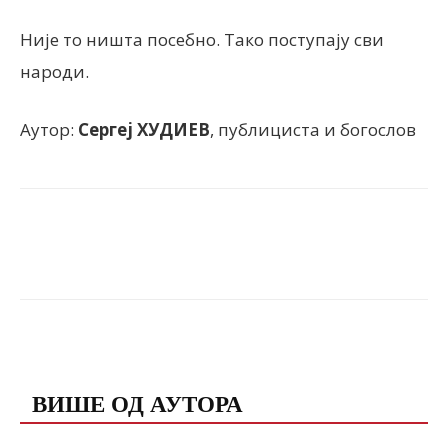
Није то ништа посебно. Тако поступају сви
народи.
Аутор:
Сергеј ХУДИЕВ
, публициста и богослов
Facebook
X
ReddIt
Email
ПОВЕЗАНЕ ОБЈАВЕ
ВИШЕ ОД АУТОРА