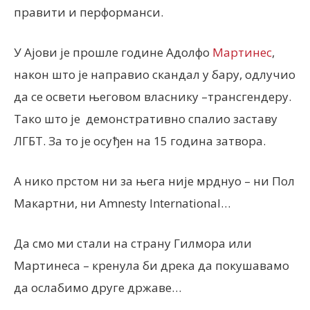
правити и перформанси.
У Ајови је прошле године Адолфо
Мартинес
,
након што је направио скандал у бару, одлучио
да се освети његовом власнику –трансгендеру.
Тако што је демонстративно спалио заставу
ЛГБТ. За то је осуђен на 15 година затвора.
А нико прстом ни за њега није мрднуо – ни Пол
Макартни, ни Amnesty International…
Да смо ми стали на страну Гилмора или
Мартинеса – кренула би дрека да покушавамо
да ослабимо друге државе…