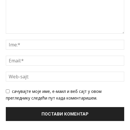
сачувајте моје име, е-маил и веб сајт у овом
прегледнику следећи пут када коментаришем.