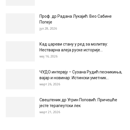
Проф. др Радана Лукајић: Вео Сабине
Попеје
јул 28, 2026
Кад цареви стану у ред за молитву:
Нестварна алеја руске историје...
мај 16, 2026
ЧУДО интервју – Сузана Рудић песникиња,
вајар и новинар: Истински уметник...
март 26, 2026
Свештеник др Угрин Поповић: Причешће
јесте терапеутски лек
март 21, 2026