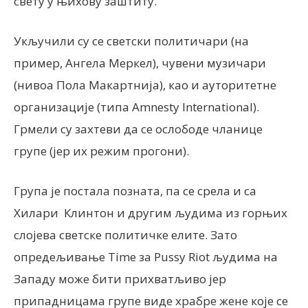
свету у њихову заштиту.
Укључили су се светски политичари (на
пример, Ангела Меркел), чувени музичари
(нивоа Пола Макартнија), као и ауторитетне
организације (типа Amnesty International).
Грмели су захтеви да се ослободе чланице
групе (јер их режим прогони).
Група је постала позната, па се срела и са
Хилари Клинтон и другим људима из горњих
слојева светске политичке елите. Зато
опредељивање Time за Pussy Riot људима на
Западу може бити прихватљиво јер
припадницама групе виде храбре жене које се