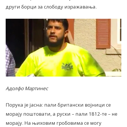
други борци за слободу изражавања.
Адолфо Мартинес
Порука је јасна: пали британски војници се
морају поштовати, а руски – пали 1812-те – не
морају. На њиховим гробовима се могу