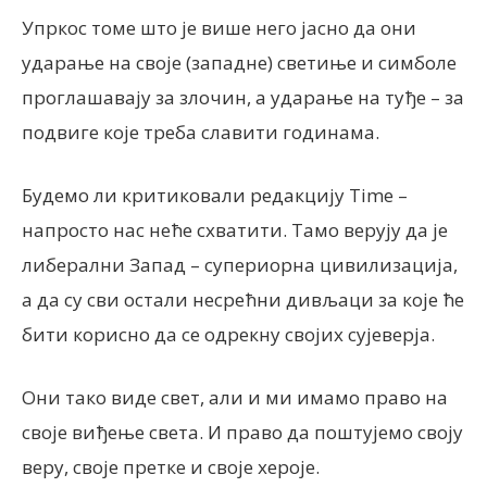
Упркос томе што је више него јасно да они
ударање на своје (западне) светиње и симболе
проглашавају за злочин, а ударање на туђе – за
подвиге које треба славити годинама.
Будемо ли критиковали редакцију Time –
напросто нас неће схватити. Тамо верују да је
либерални Запад – супериорна цивилизација,
а да су сви остали несрећни дивљаци за које ће
бити корисно да се одрекну својих сујеверја.
Они тако виде свет, али и ми имамо право на
своје виђење света. И право да поштујемо своју
веру, своје претке и своје хероје.