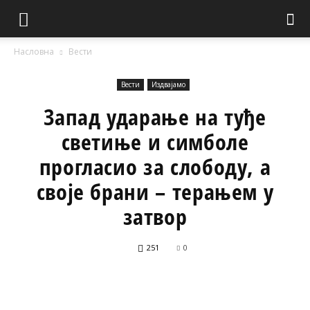
Насловна
Вести
Вести
Издвајамо
Запад ударање на туђе
светиње и симболе
прогласио за слободу, а
своје брани – терањем у
затвор
251
0