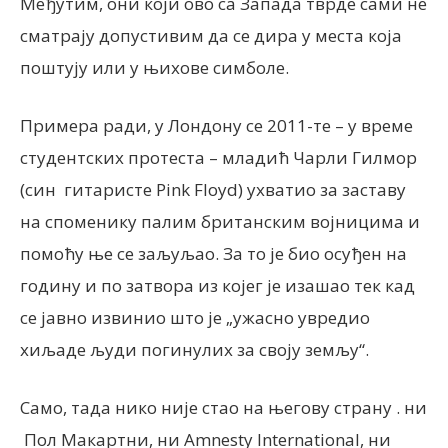
Међутим, они који ово са Запада тврде сами не
сматрају допустивим да се дира у места која
поштују или у њихове симболе.
Примера ради, у Лондону се 2011-те – у време
студентских протеста – младић Чарли Гилмор
(син гитаристе Pink Floyd) ухватио за заставу
на споменику палим британским војницима и
помоћу ње се заљуљао. За то је био осуђен на
годину и по затвора из којег је изашао тек кад
се јавно извинио што је „ужасно увредио
хиљаде људи погинулих за своју земљу“.
Само, тада нико није стао на његову страну . ни
Пол Макартни, ни Amnesty International, ни