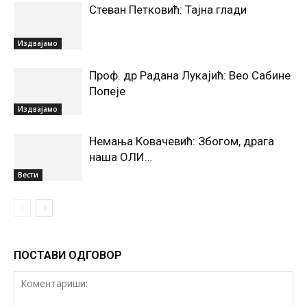
Стеван Петковић: Тајна глади
Издвајамо
Проф. др Радана Лукајић: Вео Сабине
Попеје
Издвајамо
Немања Ковачевић: Збогом, драга
наша ОЛИ…
Вести
ПОСТАВИ ОДГОВОР