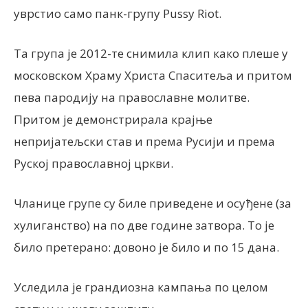
уврстио само панк-групу Pussy Riot.
Та група је 2012-те снимила клип како плеше у
московском Храму Христа Спаситеља и притом
пева пародију на православне молитве.
Притом је демонстрирала крајње
непријатељски став и према Русији и према
Руској православној цркви.
Чланице групе су биле приведене и осуђене (за
хулиганство) на по две године затвора. То је
било претерано: довоно је било и по 15 дана.
Уследила је грандиозна кампања по целом