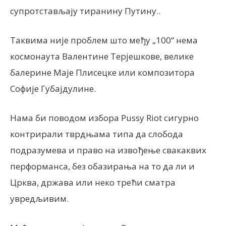
супротстављају тиранину Путину..
Таквима није проблем што међу „100“ нема
космонаута Валентине Терјешкове, велике
балерине Маје Плисецке или композитора
Софије Губајдулине.
Нама би поводом избора Pussy Riot сигурно
контрирали тврдњама типа да слобода
подразумева и право на извођење свакаквих
перформанса, без обазирања на то да ли и
Црква, држава или неко трећи сматра
увредљивим.