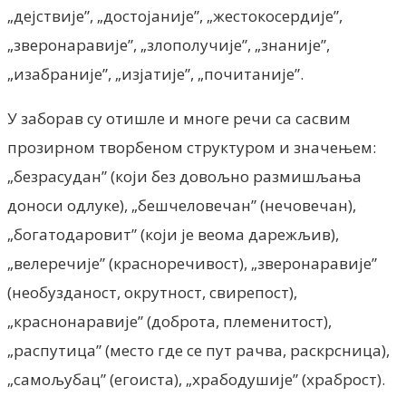
„дејствије”, „достојаније”, „жестокосердије”,
„зверонаравије”, „злополучије”, „знаније”,
„изабраније”, „изјатије”, „почитаније”.
У заборав су отишле и многе речи са сасвим
прозирном творбеном структуром и значењем:
„безрасудан” (који без довољно размишљања
доноси одлуке), „бешчеловечан” (нечовечан),
„богатодаровит” (који је веома дарежљив),
„велеречије” (красноречивост), „зверонаравије”
(необузданост, окрутност, свирепост),
„краснонаравије” (доброта, племенитост),
„распутица” (место где се пут рачва, раскрсница),
„самољубац” (егоиста), „храбодушије” (храброст).