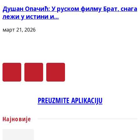
Душан Опачић: У руском филму Брат, снага
лежи у истини и...
март 21, 2026
PREUZMITE APLIKACIJU
Најновије