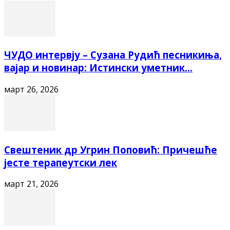
ЧУДО интервју – Сузана Рудић песникиња,
вајар и новинар: Истински уметник...
март 26, 2026
Свештеник др Угрин Поповић: Причешће
јесте терапеутски лек
март 21, 2026