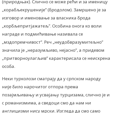
(природњак). Слично се може рећи и за именицу
„корабљекрушеније” (бродолом). Замршено је за
изговор и именовање за власника брода
„корбљепритјажатељ”. Особина онога ко воли
награде и подмићивање називала се
„мздопремчивост”. Реч „неудобвразумитељно”
значила је „неразумљиво, нејасно”, а придевом
„притворноулагљив” карактерисала се неискрена
особа.
Неки турколози сматрају да у српском народу
није било нарочитог отпора према
позајмљивању и усвајању турцизама, слично је и
с романизмима, а сведоци смо да нам ни
англицизми нису мрски. Изгледа да смо само