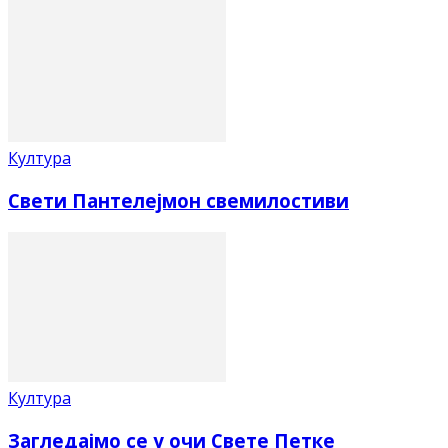
Култура
Свети Пантелејмон свемилостиви
Култура
Загледајмо се у очи Свете Петке