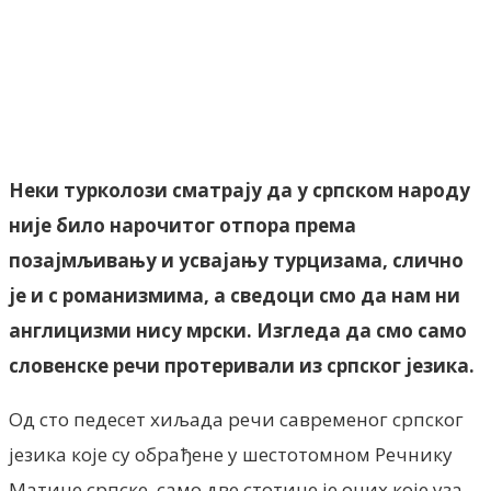
Facebook
X
ReddIt
Email
Pri
Неки турколози сматрају да у српском народу
није било нарочитог отпора према
позајмљивању и усвајању турцизама, слично
је и с романизмима, а сведоци смо да нам ни
англицизми нису мрски. Изгледа да смо само
словенске речи протеривали из српског језика.
Од сто педесет хиљада речи савременог српског
језика које су обрађене у шестотомном Речнику
Матице српске, само две стотине је оних које уза