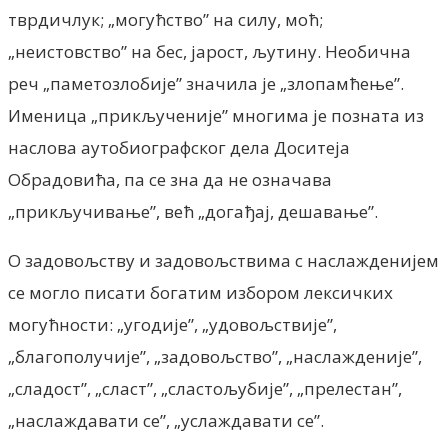
тврдичлук; „могућство” на силу, моћ;
„неистовство” на бес, јарост, љутину. Необична
реч „паметозлобије” значила је „злопамћење”.
Именица „прикљученије” многима је позната из
наслова аутобиографског дела Доситеја
Обрадовића, па се зна да не означава
„прикључивање”, већ „догађај, дешавање”.
О задовољству и задовољствима с наслажденијем
се могло писати богатим избором лексичких
могућности: „угодије”, „удовољствије”,
„благополучије”, „задовољство”, „наслажденије”,
„сладост”, „сласт”, „сластољубије”, „прелестан”,
„наслаждавати се”, „услаждавати се”.