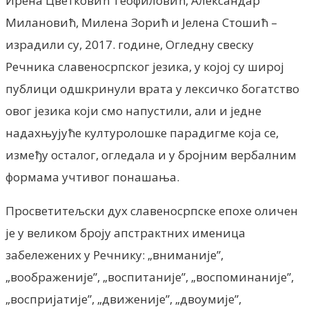
Ирена Цветковић Теофиловић, Александар
Милановић, Милена Зорић и Јелена Стошић –
израдили су, 2017. године, Огледну свеску
Речника славеносрпског језика, у којој су широј
публици одшкринули врата у лексичко богатство
овог језика који смо напустили, али и једне
надахњујуће културолошке парадигме која се,
између осталог, огледала и у бројним вербалним
формама учтивог понашања.
Просветитељски дух славеносрпске епохе оличен
је у великом броју апстрактних именица
забележених у Речнику: „вниманије”,
„воображеније”, „воспитаније”, „воспоминаније”,
„воспријатије”, „движеније”, „двоумије”,