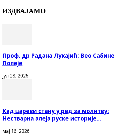
ИЗДВАЈАМО
Проф. др Радана Лукајић: Вео Сабине
Попеје
јул 28, 2026
Кад цареви стану у ред за молитву:
Нестварна алеја руске историје...
мај 16, 2026