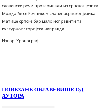
словенске речи протеривали из српског језика.
Можда ће се Речником славеносрпског језика
Матице српске бар мало исправити та
културноисторијска неправда.
Извор: Хронограф
Facebook
X
ReddIt
Email
Pri
ПОВЕЗАНЕ ОБЈАВЕ
ВИШЕ ОД
АУТОРА