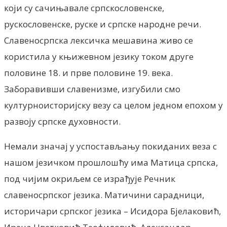
који су сачињавале српскословенске,
рускословенске, руске и српске народне речи.
Славеносрпска лексичка мешавина живо се
користила у књижевном језику током друге
половине 18. и прве половине 19. века.
Заборавивши славенизме, изгубили смо
културноисторијску везу са целом једном епохом у
развоју српске духовности.
Немали значај у успостављању покиданих веза с
нашом језичком прошлошћу има Матица српска,
под чијим окриљем се израђује Речник
славеносрпског језика. Матичини сарадници,
историчари српског језика – Исидора Бјелаковић,