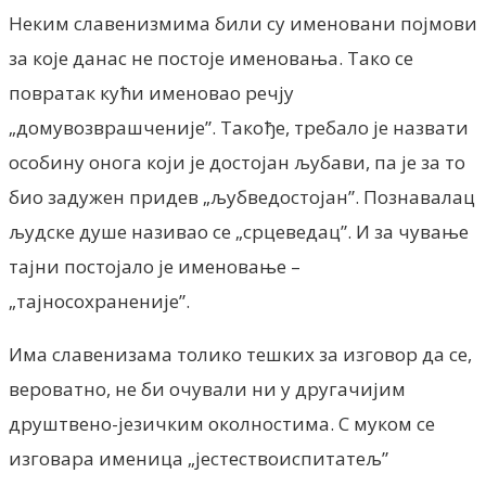
Неким славенизмима били су именовани појмови
за које данас не постоје именовања. Тако се
повратак кући именовао речју
„домувозврашченије”. Такође, требало је назвати
особину онога који је достојан љубави, па је за то
био задужен придев „љубведостојан”. Познавалац
људске душе називао се „срцеведац”. И за чување
тајни постојало је именовање –
„тајносохраненије”.
Има славенизама толико тешких за изговор да се,
вероватно, не би очували ни у другачијим
друштвено-језичким околностима. С муком се
изговара именица „јестествоиспитатељ”