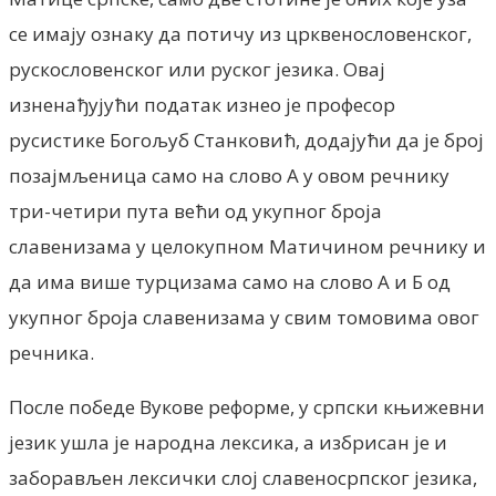
се имају ознаку да потичу из црквенословенског,
рускословенског или руског језика. Овај
изненађујући податак изнео је професор
русистике Богољуб Станковић, додајући да је број
позајмљеница само на слово А у овом речнику
три-четири пута већи од укупног броја
славенизама у целокупном Матичином речнику и
да има више турцизама само на слово А и Б од
укупног броја славенизама у свим томовима овог
речника.
После победе Вукове реформе, у српски књижевни
језик ушла је народна лексика, а избрисан је и
заборављен лексички слој славеносрпског језика,