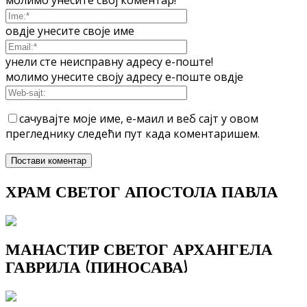
молимо унесите свој коментар!
овдје унесите своје име
унели сте неисправну адресу е-поште!
молимо унесите своју адресу е-поште овдје
сачувајте моје име, е-маил и веб сајт у овом
прегледнику следећи пут када коментаришем.
ХРАМ СВЕТОГ АПОСТОЛА ПАВЛА
МАНАСТИР СВЕТОГ АРХАНГЕЛА
ГАВРИЛА (ПИНОСАВА)