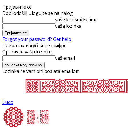
Пријавите се
Dobrodošli! Ulogujte se na nalog
vaše korisničko ime
vaša lozinka
Forgot your password? Get help
Повратак изгубљене шифре
Oporavite vašu lozinku
vaš email
Lozinka će vam biti poslata emailom
Čudo