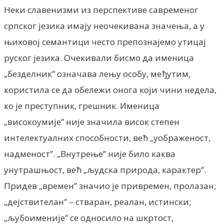
Неки славенизми из перспективе савременог
српског језика имају неочекивана значења, а у
њиховој семантици често препознајемо утицај
руског језика. Очекивали бисмо да именица
„безделник” означава лењу особу, међутим,
користила се да обележи онога који чини недела,
ко је преступник, грешник. Именица
„високоумије” није значила висок степен
интелектуалних способности, већ „уображеност,
надменост”. „Внутрење” није било каква
унутрашњост, већ „људска природа, карактер”.
Придев „времен” значио је привремен, пролазан;
„дејствителан” – стваран, реалан, истински;
„љубоименије” се односило на шкртост,