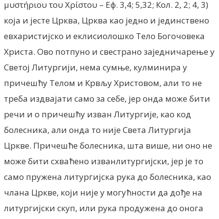
μυστήριου του Χρίστου – Еф. 3,4; 5,32; Кол. 2, 2; 4, 3)
која и јесте Црква, Црква као једно и јединствено
евхаристијско и еклисиолошко Тело Богочовека
Христа. Ово потпуно и свестрано заједничарење у
Светој Литургији, нема сумње, кулминира у
причешћу Телом и Крвљу Христовом, али то не
треба издвајати само за себе, јер онда може бити
речи и о причешћу изван Литургије, као код
болесника, али онда то није Света Литургија
Цркве. Причешће болесника, шта више, ни оно не
може бити схваћено изванлитургијски, jep je то
само пружена литургијска рука до болесника, као
члана Цркве, који није у могућности да дође на
литургијски скуп, или рука продужена до онога