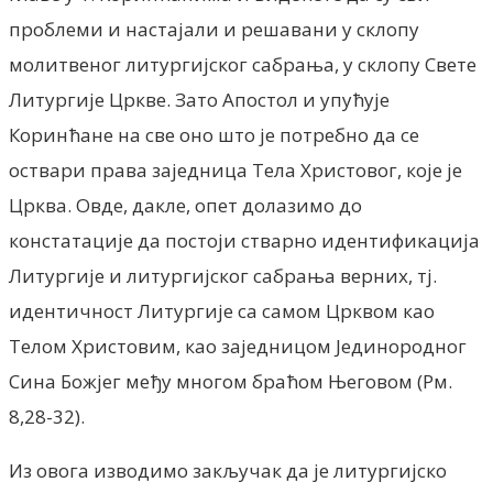
проблеми и настајали и решавани у склопу
молитвеног литургијског сабрања, у склопу Свете
Литургије Цркве. Зато Апостол и упућује
Коринћане на све оно што je потребно да се
оствари права заједница Тела Христовог, које je
Црква. Овде, дакле, опет долазимо до
констатације да постоји стварно идентификација
Литургије и литургијског сабрања верних, тј.
идентичност Литургије са самом Црквом као
Телом Христовим, као заједницом Јединородног
Сина Божјег међу многом браћом Његовом (Рм.
8,28-32).
Из овога изводимо закључак да je литургијско