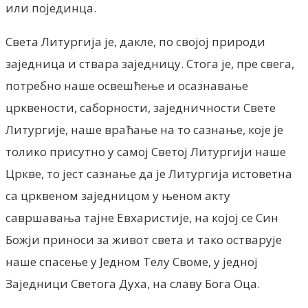
или појединца.
Света Литургија je, дакле, по својој природи
заједница и ствара заједницу. Стога je, пре свега,
потребно наше освешћење и осазнавање
црквености, саборности, заједничности Свете
Литургије, наше враћање на то сазнање, које je
толико присутно у самој Светој Литургији наше
Цркве, то јест сазнање да je Литургија истоветна
са црквеном заједницом у њеном акту
савршавања тајне Евхаристије, на којој се Син
Божји приноси за живот света и тако остварује
наше спасење у Једном Телу Своме, у једној
Заједници Светога Духа, на славу Бога Оца.