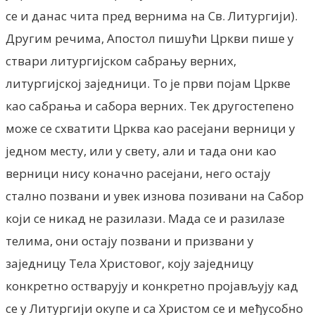
се и данас чита пред вернима на Св. Литургији).
Другим речима, Апостол пишући Цркви пише у
ствари литургијском сабрању верних,
литургијској заједници. То je први појам Цркве
као сабрања и сабора верних. Тек другостепено
може се схватити Црква као расејани верници у
једном месту, или у свету, али и тада они као
верници нису коначно расејани, него остају
стално позвани и увек изнова позивани на Сабор
који се никад не разилази. Мада се и разилазе
телима, они остају позвани и призвани у
заједницу Тела Христовог, коју заједницу
конкретно остварују и конкретно пројављују кад
се у Литургији окупе и са Христом се и међусобно