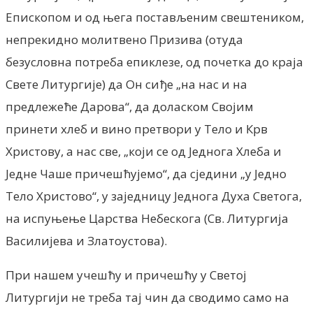
Епископом и од њега постављеним свештеником,
непрекидно молитвено Призива (отуда
безусловна потреба епиклезе, од почетка до краја
Свете Литургије) да Он сиђе „на нас и на
предлежеће Дарова“, да доласком Својим
принети хлеб и вино претвори у Тело и Крв
Христову, а нас све, „који се од Једнога Хлеба и
Једне Чаше причешћујемо“, да сједини „у Једно
Тело Христово“, у заједницу Једнога Духа Светога,
на испуњење Царства Небескога (Св. Литургија
Василијева и Златоустова).
При нашем учешћу и причешћу у Светој
Литургији не треба тај чин да сводимо само на