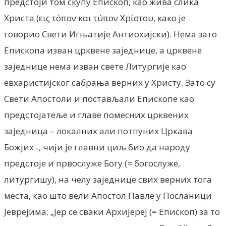
предстоји том скупу Епископ, као жива слика
Христа (εις τόπον και τύπον Χρίστου, како je
говорио Свети Игњатије Антиохијски). Нема зато
Епископа изван црквене заједнице, а црквене
заједнице нема изван свете Литургије као
евхаристијског сабрања верних у Христу. Зато су
Свети Апостоли и постављали Епископе као
предстојатеље и главе помесних црквених
заједница – локалних али потпуних Цркава
Божјих -, чији je главни циљ био да народу
предстоје и првослуже Богу (= богослуже,
литургишу), на челу заједнице свих верних тога
места, као што вели Апостол Павле у Посланици
Јеврејима: „Јер се сваки Архијереј (= Епископ) за то