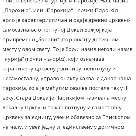
поистовећење Литургије и Парохије. Наш назив
„Парохија“, или „Парокија“ – грчки Παροικία –
врло је карактеристичан и одаје древно црквено
самосазнање о потпуној Цркви Божјој која
привремено „борави“ (παρ-οικει) у дотичном
месту у овом свету. То је бољи назив неголи назив
„нурија“ (грчки – ενορία), који означава
ограничену црквену јединицу, непотпуну и
несамосталну, управо онакву каква je данас наша
парохија, која је међутим оваква постала тек у III
веку. Стара Црква је Парикијом називала месну,
локалну Цркву, и то као потпуну и самосталну
црквену заједницу, увек и обавезно са Епископом
на челу, и увек једну и јединствену у дотичном