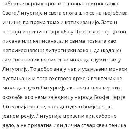
сабрање верних прва и основна претпоставка
Свете Литургије и свега онога што се на њој збива
и чини, па према томе и катихизације. Зато и
постоји изричита одредба у Православној Цркви,
писана или неписана, али свима позната као
неприкосновени литургијски закон, да (када je)
сам свештеник не сме и не може да служи Свету
Литургију. То добро знају чак и усамљени монаси
пустињаци и тога се строго држе. Свештеник не
може да служи Литургију ако нема тела верних
око себе, ако нема заједницу народа Божјег, јер je
Литургија опште, народно дело Божје, јер je,
једном речју, Литургија црквени акт, саборно
дело, а не приватна или лична ствар свештеника