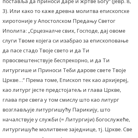
поставља да приноси даре и жртве Богу“ (Јевр. 8,
3). Или како то каже древна молитва епископске
хиротоније у Апостолском Предању Светог
Иполита: „Срцезналче свих, Господе, дај овоме
слуги Твоме којега си изабрао за епископовање
да пасе стадо Твоје свето и да Ти
првосвештенствује беспрекорно, и да Ти
литургише и Приноси Теби дарове свете Твоје
Цркве…“ Према томе, Епископ тек као архијереј,
као литург јесте предстојатељ и глава Цркве,
глава пре свега у том смислу што као литург
возглављује литургишућу Парикију, што
началствује у служби (= Литургији) богослужеће,
литургишуће молитвене заједнице, тј. Цркве. Све