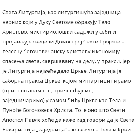
Света Литургија, као литургишућа заједница
верних који у Духу Светоме образују Тело
Христово, мистириолошки садржи у себи и
пројављује свецели Домострој Свете Тројице –
телесну богочовечанску Христову Икономију
спасења света, савршавану на делу, у пракси, jep
je Литургија највеће дело Цркве. Литургија je
саборна пракса Цркве, којом ми партиципирамо
(приопштавамо се, причешћујемо,
заједничаримо) у самом бићу Цркве као Тела и
Пуноће Богочовека Христа. То je оно што Свети
Апостол Павле хоће да каже кад говори да je Света
Евхаристија „заједница“ – κοινωνία – Тела и Крви