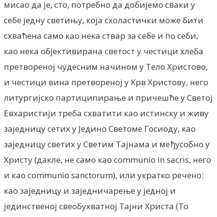
мисао да je, сто, потребно да добијемо сваки у
себе једну светињу, која схоластички може бити
схваћена само као нека ствар за себе и по себи,
као нека објективирана светост у честици хлеба
претвореној чудесним начином у Тело Христово,
и честици вина претвореној у Крв Христову, него
литургијско партиципирање и причешће у Светој
Евхаристији треба схватити као истинску и живу
заједницу сетих у Једино Светоме Госиоду, као
заједницу светих у Светим Тајнама и међусобно у
Христу (дакле, не само као communio in sacris, него
и као communio sanctorum), или укратко речено:
као заједницу и заједничарење у једној и
јединственој свеобухватној Тајни Христа (То