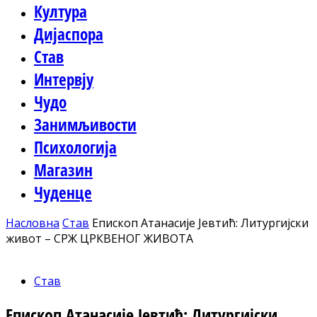
Култура
Дијаспора
Став
Интервју
Чудо
Занимљивости
Психологија
Магазин
Чуденце
Насловна
Став
Епископ Атанасије Јевтић: Литургијски
живот – СРЖ ЦРКВЕНОГ ЖИВОТА
Став
Епископ Атанасије Јевтић: Литургијски