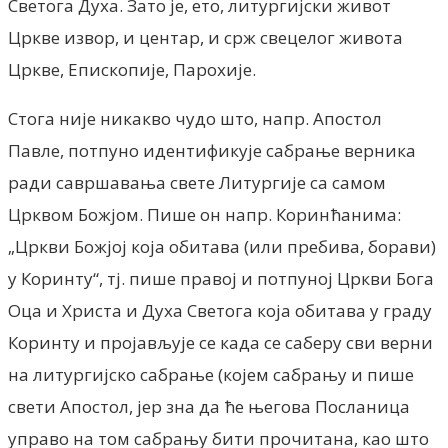
Светога Духа. Зато je, ето, литургијски живот
Цркве извор, и центар, и срж свецелог живота
Цркве, Епископије, Парохије.
Стога није никакво чудо што, напр. Апостол
Павле, потпуно идентификује сабрање верника
ради савршавања свете Литургије са самом
Црквом Божјом. Пише он напр. Коринћанима:
„Цркви Божјој која обитава (или пребива, борави)
у Коринту“, тј. пише правој и потпуној Цркви Бога
Оца и Христа и Духа Светога која обитава у граду
Коринту и пројављује се када се саберу сви верни
на литургијско сабрање (којем сабрању и пише
свети Апостол, јер зна да ћe његова Посланица
управо на том сабрању бити прочитана, као што