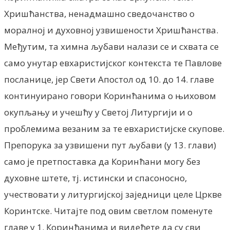
Хришћанства, ненадмашно сведочанство о
моралној и духовној узвишености Хришћанства.
Међутим, та химна љубави налази се и схвата се
само унутар евхаристијског контекста те Павлове
посланице, jep Свети Апостол од 10. до 14. главе
континуирано говори Коринћанима о њиховом
окупљању и учешћу у Светој Литургији и о
проблемима везаним за те евхаристијске скупове.
Препорука за узвишени пут љубави (у 13. глави)
само je претпоставка да Коринћани могу без
духовне штете, тј. истински и спасоносно,
учествовати у литургијској заједници целе Цркве
Коринтске. Читајте под овим светлом поменуте
главе у 1. Коринћанима и видећете да су сви