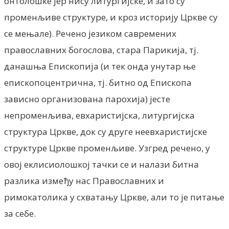
онтолошке jep нису литургијске, и зато су
променљиве структуре, и кроз историју Цркве су
се мењале). Речено језиком савремених
православних богослова, стара Парикија, тј.
данашња Епископија (и тек онда унутар ње
епископоцентрична, тј. битно од Епископа
зависно организована парохија) јесте
непроменљива, евхаристијска, литургијска
структура Цркве, док су друге неевхаристијске
структуре Цркве променљиве. Узгред речено, у
овој еклисиолошкој тачки се и налази битна
разлика између нас Православних и
римокатолика у схватању Цркве, али то је питање
за себе.