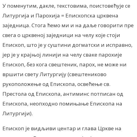
У поменутим, дакле, текстовима, поистовећује се
Литургија и Парохија = Епископска црквена
заједница. Стога ћемо ми и на даље говорити пре
свега о црквеној заједници на челу које стоји
Епископ, што je у суштини догматски и исправно,
jep je у крајњој линији на челу сваке парохије
Епископ, без кога свештеник, парох, не може ни
вршити свету Литургију (свештениково
рукоположење од Епископа, освећење св.
Престола од Епископа, антиминс потписан од
Епископа, неопходно помињање Епископа на
Литургији).
Епископ је видљиви центар и глава Цркве на