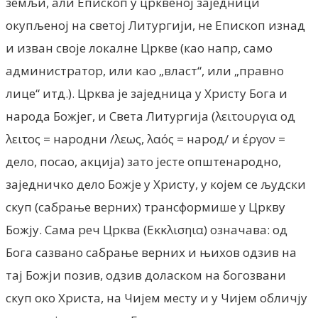
земљи, али Епископ у црквеној заједници
окупљеној на светој Литургији, не Епископ изнад
и изван своје локалне Цркве (као напр, само
администратор, или као „власт“, или „правно
лице“ итд.). Црква је заједница у Христу Бога и
народа Божјег, и Света Литургија (λειτουργια од
λειτος = народни /λεως, λαός = народ/ и έργον =
дело, посао, акција) зато јесте општенародно,
заједничко дело Божје у Христу, у којем се људски
скуп (сабрање верних) трансформише у Цркву
Божју. Сама реч Црква (Εκκλισηια) означава: од
Бога сазвано сабрање верних и њихов одзив на
тај Божји позив, одзив доласком на богозвани
скуп око Христа, на Чијем месту и у Чијем обличју