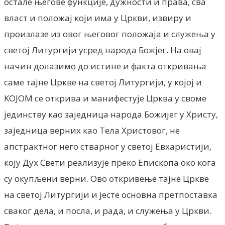
остале његове функције, дужности и права, сва
власт и положај који има у Цркви, извиру и
произлазе из овог његовог положаја и служења у
светој Литургији усред народа Божјег. На овај
начин долазимо до истине и факта откривања
саме тајне Цркве на светој Литургији, у којој и
KOJOM се открива и манифестује Црква у своме
јединству као заједница народа Божијег у Христу,
заједница верних као Тела Христовог, не
апстрактног него стварног у светој Евхаристији,
коју Дух Свети реализује преко Епископа око кога
су окупљени верни. Ово откривење тајне Цркве
на светој Литургији и јесте основна претпоставка
сваког дела, и посла, и рада, и служења у Цркви.