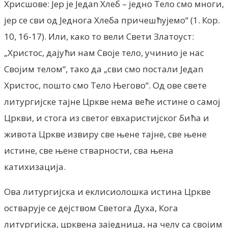
Хрисшове: Jep je Jeдan Хлеб – једно Тело смо многи,
јер се сви од Једнога Хлеба причешћујемо“ (1. Кор.
10, 16-17). Или, како то вели Свети Златоуст:
„Христос, дајући нам Своје тело, учинио je нас
Својим телом“, тако да „сви смо постали Jeдan
Христос, пошто смо Тело Његово“. Од ове свете
литургијске тајне Цркве нема веће истине о самој
Цркви, и стога из светог евхаристијског бића и
живота Цркве извиру све њене тајне, све њене
истине, све њене стварности, сва њена
катихизација.
Ова литургијска и еклисиолошка истина Цркве
остварује се дејством Светога Духа, Кога
литургијска, црквена заједница, на челу са својим