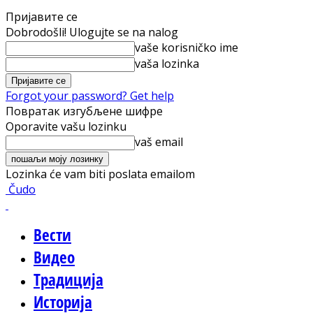
Пријавите се
Dobrodošli! Ulogujte se na nalog
vaše korisničko ime
vaša lozinka
Forgot your password? Get help
Повратак изгубљене шифре
Oporavite vašu lozinku
vaš email
Lozinka će vam biti poslata emailom
Čudo
Вести
Видео
Традиција
Историја