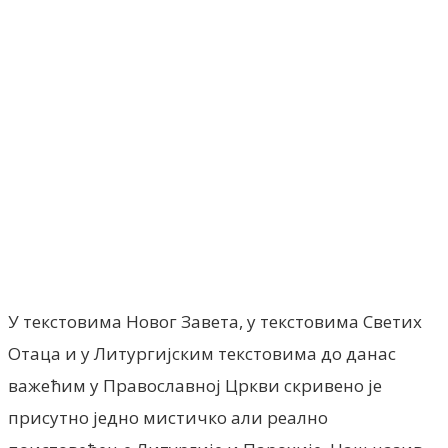
Facebook
X
ReddIt
Email
Pri
У текстовима Новог Завета, у текстовима Светих
Отаца и у Литургијским текстовима до данас
важећим у Православној Цркви скривено је
присутно једно мистичко али реално