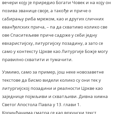
вечери коју је приредио Богати Човек и на коју он
позива званице своје, a такође и приче о
сабирању риба мрежом, као и других сличних
еванђелских прича, – па да схватимо колико све
ове Спаситељеве приче садрже у себи једну
евхаристијску, литургијску позадину, а зато се
само у контексту Цркве као Литургије Божје могу
правилно схватити и тумачити.
Узмимо, само за пример, још неке новозаветне
текстове да бисмо видели колико су они тек у
литургијској позадини и реалности Цркве као
заједнице појмљиви и схватљиви. Дивна химна
Светог Апостола Павла у 13. глави 1.
Коринћанима сматра се као врхунски текст