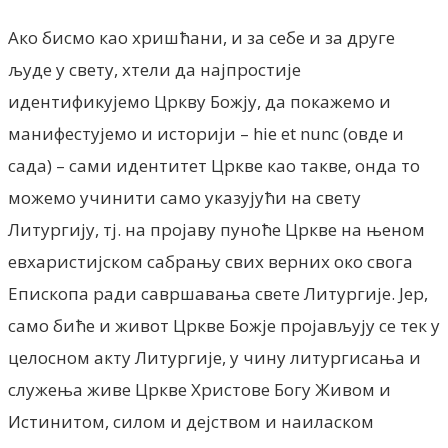
Ако бисмо као хришћани, и за себе и за друге
људе у свету, хтели да најпростије
идентификујемо Цркву Божју, да покажемо и
манифестујемо и историји – hie et nunc (овде и
сада) – сами идентитет Цркве као такве, онда то
можемо учинити само указујући на свету
Литургију, тј. на пројаву пуноће Цркве на њеном
евхаристијском сабрању свих верних око свога
Епископа ради савршавања свете Литургије. Јер,
само биће и живот Цркве Божје пројављују се тек у
целосном акту Литургије, у чину литургисања и
служења живе Цркве Христове Богу Живом и
Истинитом, силом и дејством и наиласком