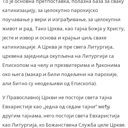
То je основна претпоставка, полазна база за сваку
катихизацију, за целокупно парохијско
поучавање у вери и изграђивање, за целокупни
живот и рад. Тако Црква, као тајна Божја у Христу,
јесте и извор и основа и крајњи циљ сваке
катихизације. А Црква је пре свега Литургија,
црквена заједница окупљена на Литургији са
Епископом на челу и презвитерима и ђаконима
око њега (макар и били подељени на парохије,
али битно су неодељиви од Епископа).
У Православној Цркви не постоји света тајна
Евхаристије као „једна од седам тајни“ међу
другим тајнама, него постоји света Евхаристија
као Литургија, ко Божанствена Служба целе Цркве.