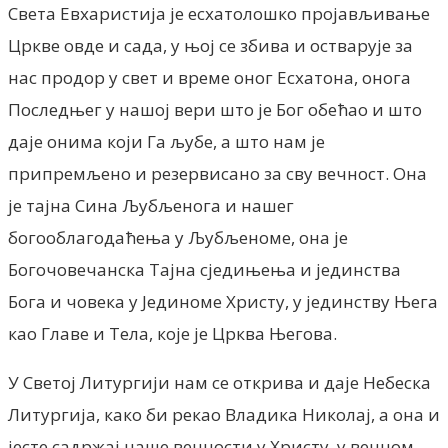
Света Евхаристија je есхатолошко пројављивање
Цркве овде и сада, у њој се збива и остварује за
нас продор у свет и време оног Есхатона, онога
Последњег у нашој вери што je Бог обећао и што
даје онима који Га љубе, а што нам је
припремљено и резервисано за сву вечност. Она
је тајна Сина Љубљенога и нашег
богооблагодаћења у Љубљеноме, она је
Богочовечанска Тајна сједињења и јединства
Бога и човека у Јединоме Христу, у јединству Њега
као Главе и Тела, које је Црква Његова.
У Светој Литургији нам се открива и даје Небеска
Литургија, како би рекао Владика Николај, а она и
јесте садржај наше вечности у Христу, у вечном