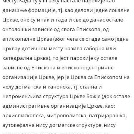
месту. Када су у III веку настале парохије као
данашње формације, тј. као делови једне локалне
Цркве, оне су ипак и тада и све до данас остале
онтолошки зависне од свога Епископа, од
епископалне Цркве (због чега се отада само једна
црквау дотичном месту назива саборна или
катедрална црква), то јест парохије су остале
зависне од Епископа и епископоцентричне
организације Цркве, jep je Црква са Епископом на
челу догматска и канонска, тј. стална и
непроменљива структура Цркве Божје (док остале
административне организације Цркве, као:
архиепископска, митрополитска, патријарашка,
аутокефална нису догматске структуре, нису