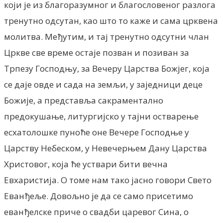
који je из благоразумног и благословеног разлога
тренутно одсутан, као што то каже и сама црквена
молитва. Међутим, и тај тренутно одсутни члан
Цркве све време остаје позван и позиван за
Трпезу Господњу, за Вечеру Царства Божјег, која
се даје овде и сада на земљи, у заједници деце
Божије, a представља сакраментално
предокушање, литургијско у тајни остварење
есхатолошке пуноће оне Вечере Господње у
Царству Небеском, у Невечерњем Дану Царства
Христовог, која ће уствари бити вечна
Евхаристија. О томе нам тако јасно говори Свето
Еванђеље. Довољно je да се само присетимо
еванђелске приче о свадби царевог Сина, о