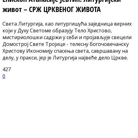
живот – СРЖ ЦРКВЕНОГ ЖИВОТА
Света Литургија, као литургишућа заједница верних
који у Духу Светоме образују Тело Христово,
мистириолошки садржи у себи и пројављује свецели
Домострој Свете Тројице - телесну богочовечанску
Христову Икономију спасења света, савршавану на
делу, у пракси, jep je Литургија највеће дело Цркве.
427
0