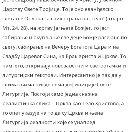
Царству Свете Тројице. То je оно еванђелско
слетање Орлова са свих страна на „тело“ (πτώμα –
Мт. 24, 28), на жртву Јагњета Божјег, то јест
сабирање и окупљање све деце Божје расејане по
свету, сабирање на Вечеру Богатога Цара и на
Свадбу Царевог Сина, на Брак Христа и Цркве. То
нам, ето, откривају новозаветни и светоотачки и
литургијски текстови. Интересантно je пак да у
свима њима нигде нема дефиниције Свете
Литургије. Постоји само једна снажна
реалистичка слика – Црква као Тело Христово, а
то опет указује на то да су Црква и њена
Литургија реалности које се унапред
предостављају као дате чак и за само Еванђеље,