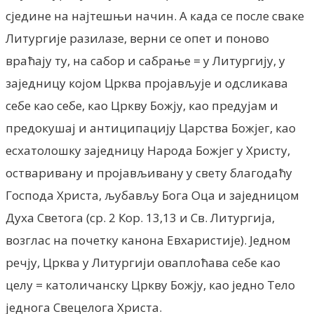
сједине на најтешњи начин. А када се после сваке
Литургије разилазе, верни се опет и поново
враћају ту, на сабор и сабрање = у Литургију, у
заједницу којом Црква пројављује и одсликава
себе као себе, као Цркву Божју, као предујам и
предокушај и антиципацију Царства Божјег, као
есхатолошку заједницу Народа Божјег у Христу,
остваривану и пројављивану у свету благодаћу
Господа Христа, љубављу Бога Оца и заједницом
Духа Светога (ср. 2 Кор. 13,13 и Св. Литургија,
возглас на почетку канона Евхаристије). Једном
речју, Црква у Литургији оваплоћава себе као
целу = католичанску Цркву Божју, као једно Тело
једнога Свецелога Христа.