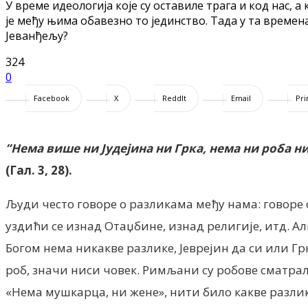
У време идеологија које су оставиле трага и код нас, а 
је међу њима обавезно то јединство. Тада у та времена 
Јеванђељу?
324
0
Facebook
X
ReddIt
Email
Pri
”Нема више ни Јудејина ни Грка, нема ни роба 
(Гал. 3, 28).
Људи често говоре о разликама међу нама: говоре о
уздићи се изнад Отаџбине, изнад религије, итд. Ал
Богом нема никакве разлике, Јеврејин да си или Гр
роб, значи ниси човек. Римљани су робове сматра
«Нема мушкарца, ни жене», нити било какве разлике, 