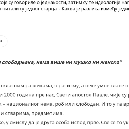
које су говориле о једнакости, затим су те идеологије на
питали су једног старца: - Каква је разлика између једин
nt
ни слободњака, нема више ни мушко ни женско”
 класним разликама, о расизму, а неке умне главе п
и 2000 година пре нас, Свети апостол Павле, чије с
к – националног нема, роб или слободан. И то у та в
ли стварима, предметима.
у смислу да је друга особа испод прве. Све се то уки