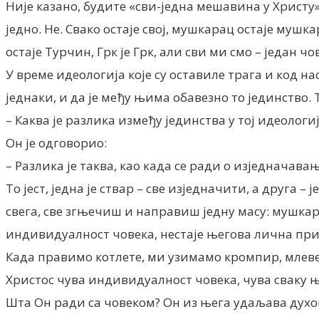
Није казано, будите «сви-једна мешавина у Христу»
једно. Не. Свако остаје свој, мушкарац остаје мушка
остаје Турчин, Грк је Грк, али сви ми смо – један чо
У време идеологија које су оставиле трага и код нас
једнаки, и да је међу њима обавезно то јединство. 
– Каква је разлика између јединства у тој идеологи
Он је одговорио:
– Разлика је таква, као када се ради о изједначавањ
То јест, једна је ствар – све изједначити, а друга 
свега, све згњечиш и направиш једну масу: мушкарце,
индивидуалност човека, нестаје његова лична прич
Када правимо котлете, ми узимамо кромпир, млевен
Христос чува индивидуалност човека, чува сваку њ
Шта Он ради са човеком? Он из њега удаљава духовне 