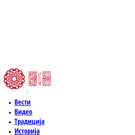
Вести
Видео
Традиција
Историја