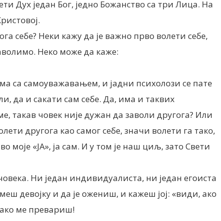
вети Дух један Бог, једно Божанство са три Лица. На
Христовој.
ога себе? Неки кажу да је важно прво волети себе,
заволимо. Неко може да каже:
лема са самоуважавањем, и јадни психолози се пате
ли, да и сакати сам себе. Да, има и таквих
ме, такав човек није дужан да заволи другога? Или
Волети другога као самог себе, значи волети га тако,
во моје «ЈА», ја сам. И у том је наш циљ, зато Свети
овека. Ни један индивидуалиста, ни један егоиста
еш девојку и да је ожениш, и кажеш јој: «види, ако
 ако ме превариш!