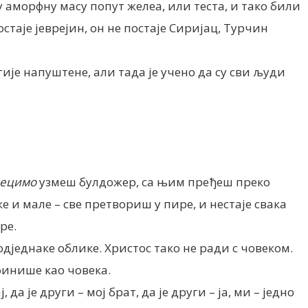
у аморфну масу попут желеа, или теста, и тако били
остаје јеврејин, он не постаје Сиријац, Турчин
огије напуштене, али тада је учено да су сви људи
ецимо
узмеш булдожер, са њим пређеш преко
ке и мале – све претвориш у пире, и нестаје свака
ре.
дједнаке облике. Христос тако не ради с човеком.
финише као човека.
а је други – мој брат, да је други – ја, ми – једно