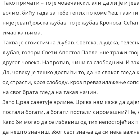
Тако причати – то је човечански, али да ли је и јев
волим, бићу тада за тебе тепих по коме ћеш газити,
није јеванђељска љубав, то је љубав Кроноса. Сећат
имао ка њима.
Таква је егоистична љубав. Светска, људска, телесн
љубав, говори Свети Апостол Павле, «не тражи свој
другог човека. Напротив, чини га слободним. И за
Да, човеку је тешко достићи то, да на сваког гледа
од страсти, кроз слободу, кроз превазилажење соп
на свог брата гледа на такав начин.
Зато Црва саветује врлине. Црква нам каже да да
постали богати, а богати постали сиромашни? Не, 
Како би могао да се избавиш од тих непостојећих по
да нешто значиш, због свог знања да си нека важна 