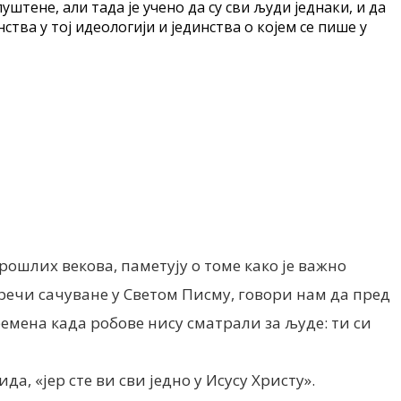
пуштене, али тада је учено да су сви људи једнаки, и да
ства у тој идеологији и јединства о којем се пише у
рошлих векова, паметују о томе како је важно
у речи сачуване у Светом Писму, говори нам да пред
ремена када робове нису сматрали за људе: ти си
да, «јер сте ви сви једно у Исусу Христу».