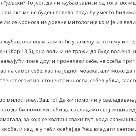
анђељски? То јест, да ли љубав зависи од тога, волиш
 али ако ме не будеш волела, тада ћу уместо ћилима 
е ли се Кроноса из древне митологије који је из вели
а љубав, она воли, али хоће у замену за то неку инт
е» (1Кор.13,5), она воли и не тражи да буде вољена,
хваљујући томе други проналази себе, не осећа при
 као на самог себе, као на једног човека, али може 
ственог егоизма, егоцентричности, себељубља, слас
јемо милостињу. Зашто? Да би помогли у савладавањ
него да би помогли себи да савладамо свој индиви
магала, за која се хваташ сваки пут, када размишљаш
особа, и кад је у теби осећај да ћеш владати светом.