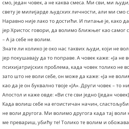
смо, један човек, а не каква смеса. Ми сви, ми људи
свету је милијарде људских личности, али ми смо с
Наравно није лако то достићи. И питање је, како да
јер Христос говори, да волимо ближњег као самог се
– А ја себе не волим.
Знате ли колико је око нас таквих људи, који не в
јер покушавају да то поправе. А човек каже: «Ја не 
психијатријских проблема, када човек толико не во
зато што не воли себе, он може да каже: «Ја не воли
као да је он буквално твоје «ЈА». Други човек – то ни
Апостол и каже овде: «Ви сте сви једно (један човек)
Када волиш себе на егоистичан начин, сластољубив
не воли другога. Ми волимо другога када тај воли н
ме превариш, убићу те! Толико те волим и обожава