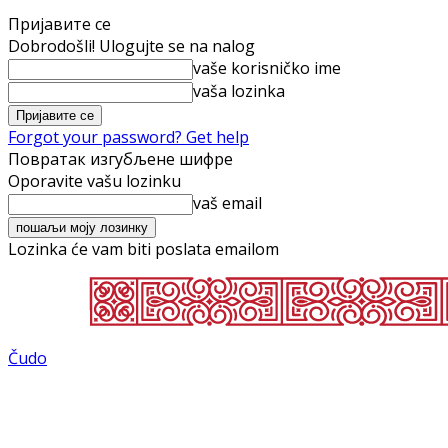
Пријавите се
Dobrodošli! Ulogujte se na nalog
vaše korisničko ime
vaša lozinka
Forgot your password? Get help
Повратак изгубљене шифре
Oporavite vašu lozinku
vaš email
Lozinka će vam biti poslata emailom
Čudo