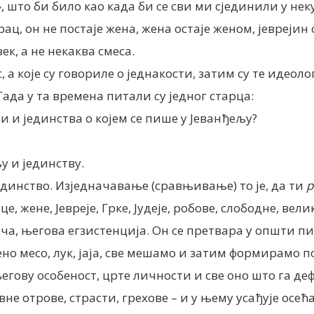
, што би било као када би се сви ми сјединили у нек
рац, он не постаје жена, жена остаје женом, јеврејин 
век, а не некаква смеса.
, а које су говориле о једнакости, затим су те идеол
Тада у та времена питали су једног старца:
ји и јединства о којем се пише у Јеванђељу?
у и јединству.
– јединство. Изједначавање (сравњивање) то је, да ти
р
 жене, Јевреје, Грке, Јудеје, робове, слободне, вели
а, његова егзистенција. Он се претвара у општи пи
о месо, лук, јаја, све мешамо и затим формирамо по
егову особеност, црте личности и све оно што га де
отрове, страсти, грехове – и у њему усађује осећај, д