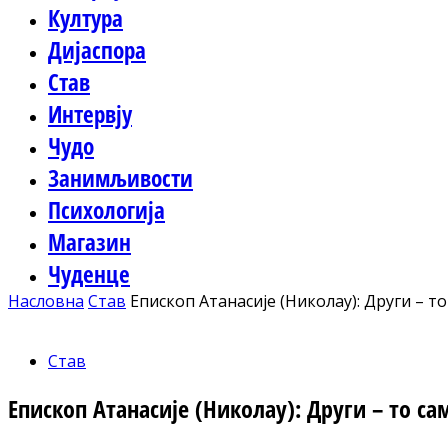
Култура
Дијаспора
Став
Интервју
Чудо
Занимљивости
Психологија
Магазин
Чуденце
Насловна
Став
Епископ Атанасије (Николау): Други – то
Став
Епископ Атанасије (Николау): Други – то сам