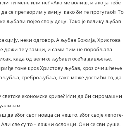
 ли ти мене или не? «Ако ме волиш, и ако ја тебе
да се претворим у змију, како би те прогутао!» То
ке љубави појео своју децу. Тако је велику љубав
еракцију, неки одговор. А љубав Божија, Христова
 не држи те у замци, и сами тим не поробљава
тисак, када од велике љубави осећа дављење.
да приђе томе кроз Христову љубав, кроз очишћење
тољубља, среброљубља, тако може достићи то, да
у светске економске кризе? Или да би сиромашни
дуализам.
 да због свог новца си нешто, због своје лепоте-
 Али све су то – лажни ослонци. Они се сви руше.