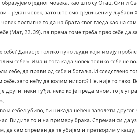
, образујемо једног човека, као што су Отац, Син и С
ви – један човек, зато што смо сједињени у љубави 
 човек постигне то да на брата свог гледа као на сам
бе (Мат, 22, 39), па према томе треба прво себе да 
оле себе? Данас је толико пуно људи који имају проб
волим себе!». Има и тога када човек толико себе не во
ли себе, да прави од себе и богаља. И следствено то
м себе, зато нећу да волим никог»? Не, није то тако. 
је други, неки туђи, неко ко је преда мном, то је упра
».
о и себељубиво, ти никада нећеш заволети другог ч
ас. Видите то и на примеру брака. Спреман си да узм
м, да сам спреман да те убијем и претворим у кашу,