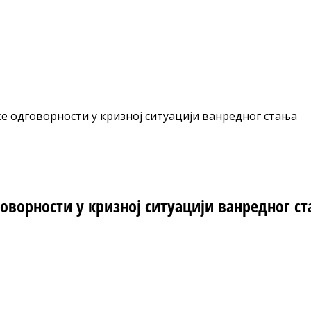
е одговорности у кризној ситуацији ванредног стања
оворности у кризној ситуацији ванредног с
nt