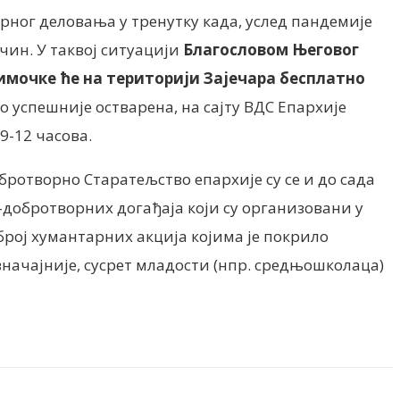
рног деловања у тренутку када, услед пандемије
чин. У таквој ситуацији
Благословом Његовог
имочке ће на територији Зајечара бесплатно
о успешније остварена, на сајту ВДС Епархије
9-12 часова.
бротворно Старатељство епархије су се и до сада
добротворних догађаја који су организовани у
број хумантарних акција којима је покрило
значајније, сусрет младости (нпр. средњошколаца)