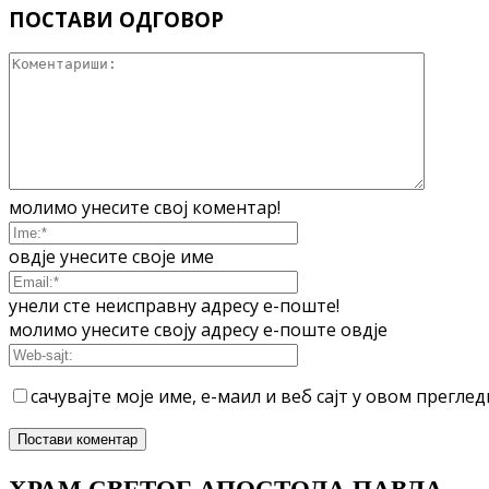
ПОСТАВИ ОДГОВОР
молимо унесите свој коментар!
овдје унесите своје име
унели сте неисправну адресу е-поште!
молимо унесите своју адресу е-поште овдје
сачувајте моје име, е-маил и веб сајт у овом прегл
ХРАМ СВЕТОГ АПОСТОЛА ПАВЛА