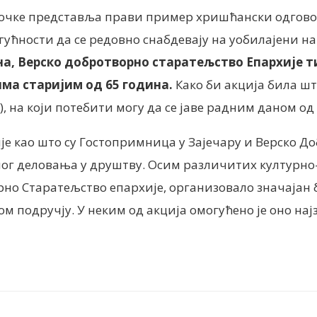
имочке представља прави пример хришћански одгово
гућности да се редовно снабдевају на уобилајени на
на,
Верско добротворно старатељство Епархије т
ма старијим од 65 година
.
Како би акција била шт
, на који потебити могу да се јаве радним даном од 
е као што су Гостопримница у Зајечару и Верско До
ог деловања у друштву. Осим различитих културно-
рно Старатељство епархије, организовало значајан 
м подручју. У неким од акција омогућено је оно нај