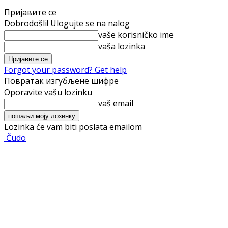
Пријавите се
Dobrodošli! Ulogujte se na nalog
vaše korisničko ime
vaša lozinka
Forgot your password? Get help
Повратак изгубљене шифре
Oporavite vašu lozinku
vaš email
Lozinka će vam biti poslata emailom
Čudo