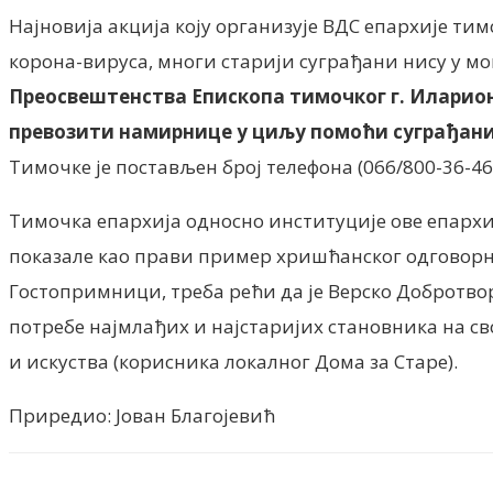
Најновија акција коју организује ВДС епархије т
корона-вируса, многи старији суграђани нису у мо
Преосвештенства Епископа тимочког г. Иларио
превозити намирнице у циљу помоћи суграђани
Тимочке је постављен број телефона (066/800-36-46)
Тимочка епархија односно институције ове епархиј
показале као прави пример хришћанског одговорн
Гостопримници, треба рећи да је Верско Добротво
потребе најмлађих и најстаријих становника на сво
и искуства (корисника локалног Дома за Старе).
Приредио: Јован Благојевић