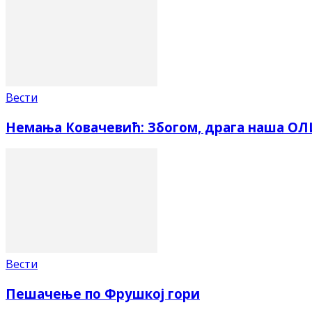
Вести
Немања Ковачевић: Збогом, драга наша О
Вести
Пешачење по Фрушкој гори