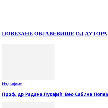
Facebook
X
ReddIt
Email
Pri
ПОВЕЗАНЕ ОБЈАВЕ
ВИШЕ ОД АУТОРА
Издвајамо
Проф. др Радана Лукајић: Вео Сабине Попеј