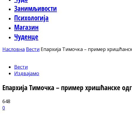
Занимљивости
Психологија
Магазин
Чуденце
Насловна
Вести
Епархија Тимочка – пример хришћанск
Вести
Издвајамо
Епархија Тимочка – пример хришћанске одг
648
0
Facebook
X
ReddIt
Email
Pri