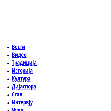
Вести
Видео
Традиција
Историја
Култура
Дијаспора
Став
Интервју
Чудо