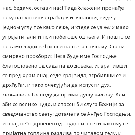
нас, бедаче, остави нас! Тада блажени пронађе
неку напуштену страћару и, ушавши, виде у
једном углу псе како леже, и хтеде се уз њих мало
угрејати; али и пси побегоше од њега. И пошто се
не само људи већ и пси на њега гнушаху, Свети
смирено прозбори: Нека буде име Господње
благословено од сада па до довека, и, вративши
се пред храм онај, седе крај зида, згрбивши се и
дрхћући, и тако очекујући да испусти дух,
мољаше се Господу да прими душу његову. Али
зби се велико чудо, и спасен би слуга Божији за
сведочанство свету: дотаче га се Анђео Господњи,
и овај, већ одрвенео од студени, осети како му се
пријатна топлина разлива по читавом телу, и