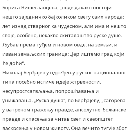
Бориса Вишеславцева, „овде дакако постоји
нешто заједничко бајколиком свету свих народа:
лет изнад стварног ка чудесном, али има и нешто
своје, особено, некакво скиталаштво руске душе.
Љубав према туђем и новом овде, на земљи, и
изван земаљских граница: „Јер иштемо град који
ће доћи“.
Николај Берђајев у одређењу руског националног
типа посебно истиче идеје жтрвености,
несупростсатвљања, попрошћавања и
унижавања. „Руска душа“, по Берђајеву, „сагорева
у ватреном тражењу правде, апсолутне, божанске
правде и спасења за читав свет и свеопштег
васкрсења у новом животу. Она вечитo тугује због