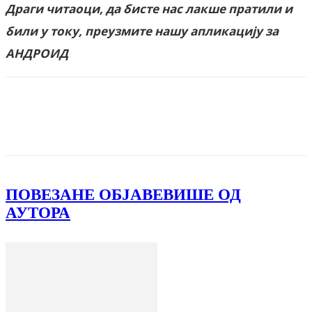
Драги читаоци, да бисте нас лакше пратили и
били у току, преузмите нашу апликацију за
АНДРОИД
Facebook
X
ReddIt
Email
Pri
ПОВЕЗАНЕ ОБЈАВЕ
ВИШЕ ОД
АУТОРА