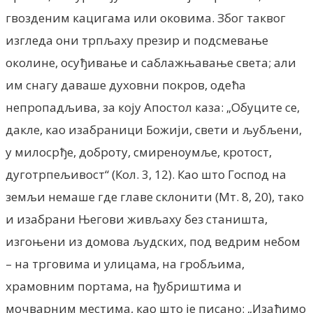
гвозденим кацигама или оковима. Због таквог
изгледа они трпљаху презир и подсмевање
околине, осуђивање и саблажњавање света; али
им снагу даваше духовни покров, одећа
непропадљива, за коју Апостол каза: „Обуците се,
дакле, као изабраници Божији, свети и љубљени,
у милосрђе, доброту, смиреноумље, кротост,
дуготрпељивост“ (Кол. 3, 12). Као што Господ на
земљи немаше где главе склонити (Мт. 8, 20), тако
и изабрани Његови живљаху без станишта,
изгоњени из домова људских, под ведрим небом
– на трговима и улицама, на гробљима,
храмовним портама, на ђубриштима и
мочварним местима, као што је писано: „Изађимо