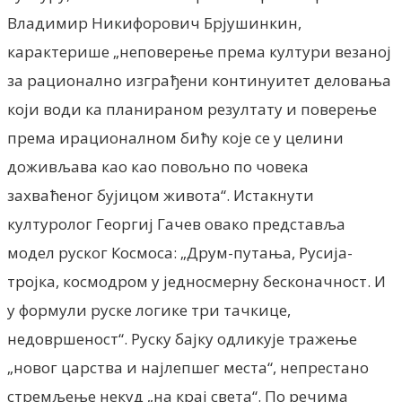
Владимир Никифорович Брјушинкин,
карактерише „неповерење према култури везаној
за рационално изграђени континуитет деловања
који води ка планираном резултату и поверење
према ирационалном бићу које се у целини
доживљава као као повољно по човека
захваћеног бујицом живота“. Истакнути
културолог Георгиј Гачев овако представља
модел руског Космоса: „Друм-путања, Русија-
тројка, космодром у једносмерну бесконачност. И
у формули руске логике три тачкице,
недовршеност“. Руску бајку одликује тражење
„новог царства и најлепшег места“, непрестано
стремљење некуд „на крај света“. По речима