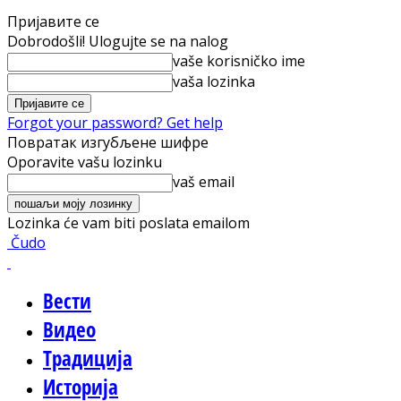
Пријавите се
Dobrodošli! Ulogujte se na nalog
vaše korisničko ime
vaša lozinka
Forgot your password? Get help
Повратак изгубљене шифре
Oporavite vašu lozinku
vaš email
Lozinka će vam biti poslata emailom
Čudo
Вести
Видео
Традиција
Историја