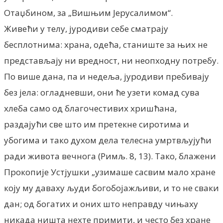
Отаџбином, за „Вишњим Јерусалимом“.
Живећи у телу, јуродиви себе сматрају
бесплотнима: храна, одећа, станиште за њих не
представљају ни вредност, ни неопходну потребу.
По више дана, па и недеља, јуродиви пребивају
без јела: огладневши, они ће узети комад сува
хлеба само од благочестивих хришћана,
раздајући све што им претекне сиротима и
убогима и тако духом дела телесна умртвљујући
ради живота вечнога (Римљ. 8, 13). Тако, блажени
Прокопије Устјушки „узимаше сасвим мало хране
коју му даваху људи богобојажљиви, и то не сваки
дан; од богатих и оних што неправду чињаху
никада ништа нехте примити, и често без хране