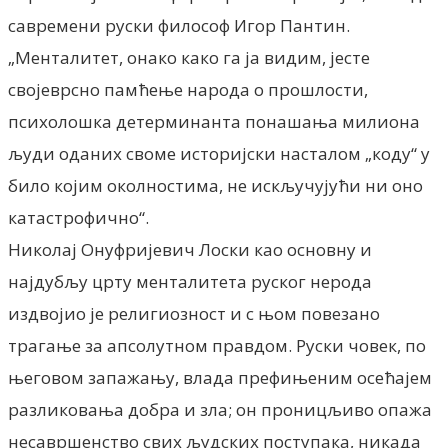
савремени руски философ Игор Пантин.
„Менталитет, онако како га ја видим, јесте
својеврсно памћење народа о прошлости,
психолошка детерминанта понашања милиона
људи оданих своме историјски насталом „коду“ у
било којим околностима, не искључујући ни оно
катастрофично“.
Николај Онуфријевич Лоски као основну и
најдубљу црту менталитета руског нерода
издвојио је религиозност и с њом повезано
трагање за апсолутном правдом. Руски човек, по
његовом запажању, влада префињеним осећајем
разликовања добра и зла; он проницљиво опажа
несавршенство свих људских поступака, никада