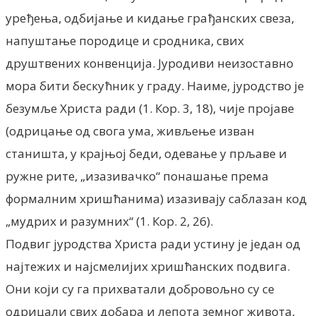
уређења, одбијање и кидање грађанских свеза,
напуштање породице и сродника, свих
друштвених конвенција. Јуродиви неизоставно
мора бити бескућник у граду. Наиме, јуродство је
безумље Христа ради (1. Кор. 3, 18), чије пројаве
(одрицање од свога ума, живљење изван
станишта, у крајњој беди, одевање у прљаве и
ружне рите, „изазивачко“ понашање према
формалним хришћанима) изазивају саблазан код
„мудрих и разумних“ (1. Кор. 2, 26).
Подвиг јуродства Христа ради устину је један од
најтежих и најсмелијих хришћанских подвига.
Они који су га прихватали добровољно су се
одрицали свих добара и лепота земног живота,