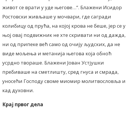
живот се врати у уде његове…“. Блажени Исидор
Ростовски живљаше у мочвари, где сагради
колибицу од прућа, на којој крова не беше, јер се у
њој овај подвижник не хте скривати ни од дажда,
ни од припеке већ само од очију људских, да не
виде мољења и метанија његова која обноћ
усрдно твораше. Блажени Јован Устјушки
пребиваше на сметлишту, сред гнуса и смрада,
уносећи Господу своме миомир молитвословља и
кад духовни.
Крај првог дела