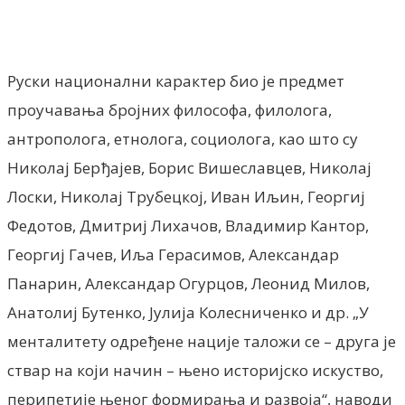
Facebook
X
ReddIt
Email
Pri
Руски национални карактер био је предмет
проучавања бројних философа, филолога,
антрополога, етнолога, социолога, као што су
Николај Берђајев, Борис Вишеславцев, Николај
Лоски, Николај Трубецкој, Иван Иљин, Георгиј
Федотов, Дмитриј Лихачов, Владимир Кантор,
Георгиј Гачев, Иља Герасимов, Александар
Панарин, Александар Огурцов, Леонид Милов,
Анатолиј Бутенко, Јулија Колесниченко и др. „У
менталитету одређене нације таложи се – друга је
ствар на који начин – њено историјско искуство,
перипетије њеног формирања и развоја“, наводи