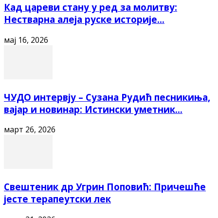
Кад цареви стану у ред за молитву:
Нестварна алеја руске историје...
мај 16, 2026
ЧУДО интервју – Сузана Рудић песникиња,
вајар и новинар: Истински уметник...
март 26, 2026
Свештеник др Угрин Поповић: Причешће
јесте терапеутски лек