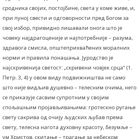
сродника својих, постојбине, света у коме живе, и,
при пуној свести и одговорности пред Богом за
свој избор, привидно лишавали онога што је
човеку најдрагоценије и најпотребније – разума,
здравога смисла, општеприхваћених моралних
норми и правила понашања. Јуродство је
најскривенија светост: „скривени човјек срца“ (1.
Петр. 3, 4) у овом виду подвижништва не само
што није видљив душевно – телесним очима, него
се приказује сасвим супротним у својим
спољашњим пројављивањима: гротескно ругање
свету сакрива од очију људских љубав према
свету, телесна нагота духовну красоту, безумље –
ум Христов, скитање – трагање за небеском