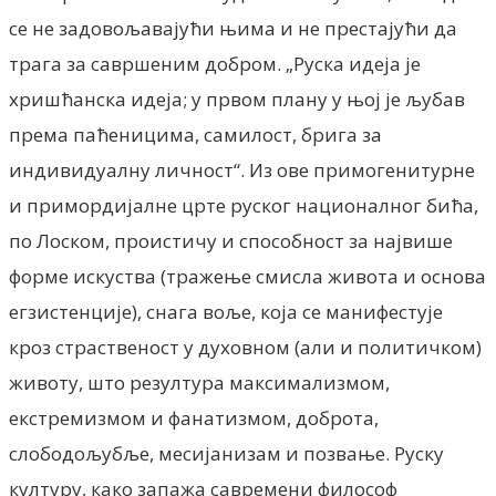
се не задовољавајући њима и не престајући да
трага за савршеним добром. „Руска идеја је
хришћанска идеја; у првом плану у њој је љубав
према паћеницима, самилост, брига за
индивидуалну личност“. Из ове примогенитурне
и примордијалне црте руског националног бића,
по Лоском, проистичу и способност за највише
форме искуства (тражење смисла живота и основа
егзистенције), снага воље, која се манифестује
кроз страственост у духовном (али и политичком)
животу, што резултура максимализмом,
екстремизмом и фанатизмом, доброта,
слободољубље, месијанизам и позвање. Руску
културу, како запажа савремени философ