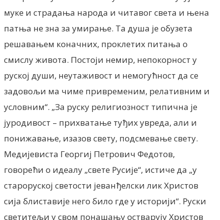
муке и страдања народа и читавог света и њена
патња не зна за умирање. Та душа је обузета
решавањем коначних, проклетих питања о
смислу живота. Постоји немир, непокорност у
руској души, неутаживост и немогућност да се
задовољи ма чиме привременим, релативним и
условним“. „За руску религиозност типична је
јуродивост – прихватање туђих увреда, али и
понижавање, изазов свету, подсмевање свету.
Медијевиста Георгиј Петрович Федотов,
говорећи о идеалу „свете Русије“, истиче да „у
староруској светости јеванђелски лик Христов
сија блиставије него било где у историји“. Руски
светитељи у свом понашању остварују Христов