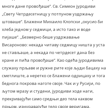
многе дане провођаше“. Св. Симеон јуродиви
„Свету Четрдесетницу у потпуном уздржању
штоваше“. Блажени Михаило Клопски „окусио би
хлеба једном у седмици, а исто тако и воде
пијаше“. „Безмерно беше уздржавање
Висароново: некада читаву седмицу ништа у уста
не стављаше, а некада по четрдесет дана без
хране и пића провођаше“. Као одећа јуродивима
служаху прљаве и ружне рите које људи бацаху на
сметлиште, а неретко се блажени одрицаху и тога
беднога покрова наготе своје. Чак и у Русији, по
љутом мразу и студени, јуродиви ходе наги,
прекривајући само средњи део тела каквом
прњом, изнуравајући тело своје веригама,