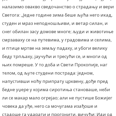
налазимо овакво сведочанство о страдању и вери
Светога: „Једне године зима беше љућа него икад,
студен и мраз неподношљиви, и ветар силан, и
снег обилан засу домове многе; људи и животиње
смрзаваху се на путевима, у градовима и селима,
и птице мртве на земљу падаху, и убоги велику
беду трпљаху, јаучући и тресући се, и многи од
њих помреше. У то доба и Свети Прокопије, наг
телом, од љуте студени пострада: једном,
напустивши ноћу припрату црквену, дође пред
бедне уџере у којима сиротиња становаше, неби
ли се макар мало огрејао; али не пустише Божијег
човека да уђе, него са мочугама изађоше и
стадоше га ударати и прогонити, вичући: Иди од