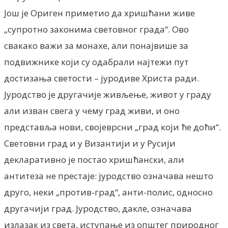
Још је Ориген приметио да хришћани живе
„супротно законима световног града“. Ово
свакако важи за монахе, али понајвише за
подвижнике који су одабрали најтежи пут
достизања светости – јуродиве Христа ради.
Јуродство је другачије живљење, живот у граду
али изван свега у чему град живи, и оно
представља нови, својеврсни „град који ће доћи“.
Световни град и у Византији и у Русији
декларативно је постао хришћански, али
антитеза не престаје: јуродство означава нешто
друго, неки „против-град“, анти-полис, односно
другачији град. Јуродство, дакле, означава
излазак из света, иступање из општег природног