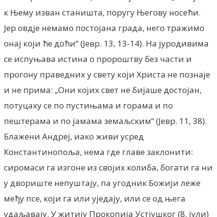
к Њему изван станишта, поругу Његову носећи.
Јер овдје немамо постојана града, него тражимо
онај који ће доћи“ (Јевр. 13, 13-14). На јуродивима
се испуњава истина о пророштву без части и
прогону праведних у свету који Христа не познаје
и не прима: „Они којих свет не бијаше достојан,
потуцаху се по пустињама и горама и по
пештерама и по јамама земаљским“ (Јевр. 11, 38).
Блажени Андреј, иако живи усред
Константинопоља, нема где главе заклонити:
сиромаси га изгоне из својих колиба, богати га ни
у двориште непуштају, па угодник Божији леже
међу псе, који га или уједају, или се од њега
удаљавају. У житију Прокопија Устјушког (8. јули)