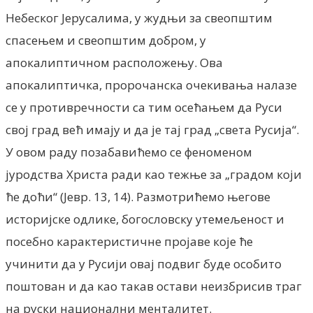
Небеског Јерусалима, у жудњи за свеопштим
спасењем и свеопштим добром, у
апокалиптичном расположењу. Ова
апокалиптичка, пророчанска очекивања налазе
се у противречности са тим осећањем да Руси
свој град већ имају и да је тај град „света Русија“.
У овом раду позабавићемо се феноменом
јуродства Христа ради као тежње за „градом који
ће доћи“ (Јевр. 13, 14). Размотрићемо његове
историјске одлике, богословску утемељеност и
посебно карактеристичне пројаве које ће
учинити да у Русији овај подвиг буде особито
поштован и да као такав остави неизбрисив траг
на руски национални менталитет.