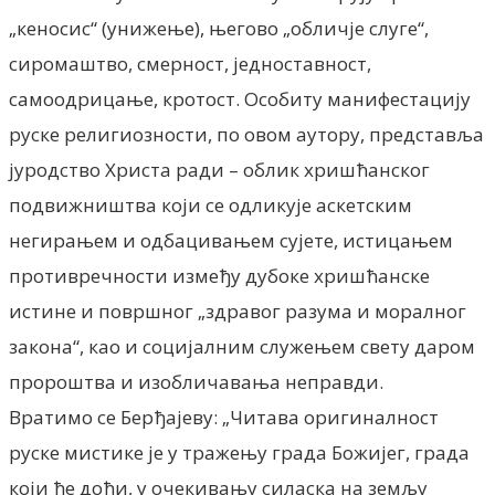
„кеносис“ (унижење), његово „обличје слуге“,
сиромаштво, смерност, једноставност,
самоодрицање, кротост. Особиту манифестацију
руске религиозности, по овом аутору, представља
јуродство Христа ради – облик хришћанског
подвижништва који се одликује аскетским
негирањем и одбацивањем сујете, истицањем
противречности између дубоке хришћанске
истине и површног „здравог разума и моралног
закона“, као и социјалним служењем свету даром
пророштва и изобличавања неправди.
Вратимо се Берђајеву: „Читава оригиналност
руске мистике је у тражењу града Божијег, града
који ће доћи, у очекивању силаска на земљу