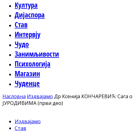
Култура
Дијаспора
Став
Интервју
Чудо
Занимљивости
Психологија
Магазин
Чуденце
Насловна
Издвајамо
Др Ксенија КОНЧАРЕВИЋ: Сага о
ЈУРОДИВИМА (први део)
Издвајамо
Став