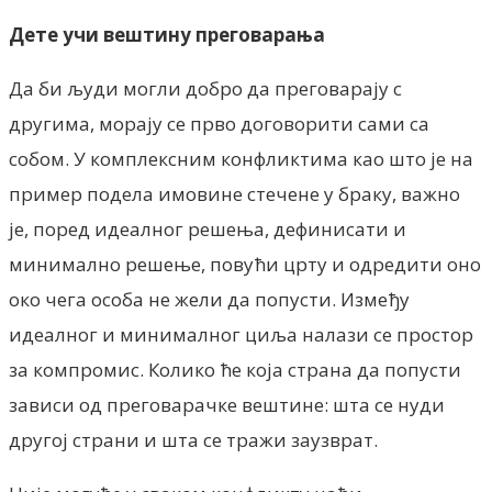
Дете учи вештину преговарања
Да би људи могли добро да преговарају с
другима, морају се прво договорити сами са
собом. У комплексним конфликтима као што је на
пример подела имовине стечене у браку, важно
је, поред идеалног решења, дефинисати и
минимално решење, повући црту и одредити оно
око чега особа не жели да попусти. Између
идеалног и минималног циља налази се простор
за компромис. Колико ће која страна да попусти
зависи од преговарачке вештине: шта се нуди
другој страни и шта се тражи заузврат.