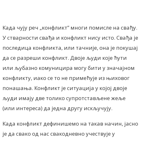
Када чују реч „конфликт” многи помисле на свађу.
У стварности свађа и конфликт нису исто. Свађа је
последица конфликта, или тачније, она је покушај
да се разреши конфликт. Двоје људи које ћути
или љубазно комуницира могу бити у значајном
конфликту, иако се то не примећује из њиховог
понашања. Конфликт је ситуација у којој двоје
људи имају две толико супротстављене жеље
(или интереса) да једна другу искључују.
Када конфликт дефинишемо на такав начин, јасно
је да свако од нас свакодневно учествује у