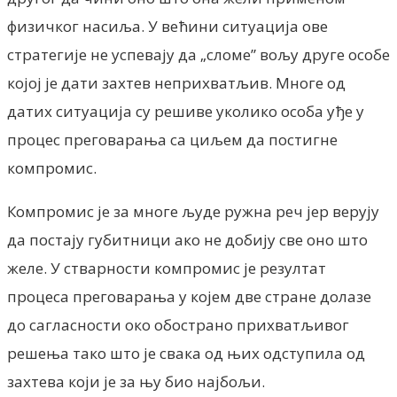
физичког насиља. У већини ситуација ове
стратегије не успевају да „сломе” вољу друге особе
којој је дати захтев неприхватљив. Многе од
датих ситуација су решиве уколико особа уђе у
процес преговарања са циљем да постигне
компромис.
Компромис је за многе људе ружна реч јер верују
да постају губитници ако не добију све оно што
желе. У стварности компромис је резултат
процеса преговарања у којем две стране долазе
до сагласности око обострано прихватљивог
решења тако што је свака од њих одступила од
захтева који је за њу био најбољи.