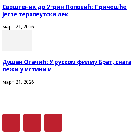
Свештеник др Угрин Поповић: Причешће
јесте терапеутски лек
март 21, 2026
Душан Опачић: У руском филму Брат, снага
лежи у истини и...
март 21, 2026