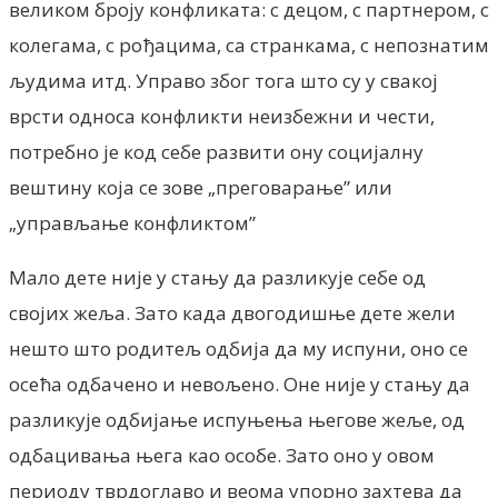
великом броју конфликата: с децом, с партнером, с
колегама, с рођацима, са странкама, с непознатим
људима итд. Управо због тога што су у свакој
врсти односа конфликти неизбежни и чести,
потребно је код себе развити ону социјалну
вештину која се зове „преговарање” или
„управљање конфликтом”
Мало дете није у стању да разликује себе од
својих жеља. Зато када двогодишње дете жели
нешто што родитељ одбија да му испуни, оно се
осећа одбачено и невољено. Оне није у стању да
разликује одбијање испуњења његове жеље, од
одбацивања њега као особе. Зато оно у овом
периоду тврдоглаво и веома упорно захтева да