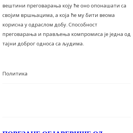
вештини преговарања коју ће оно опонашати са
својим вршњацима, а која ће му бити веома
корисна у одраслом добу. Способност
преговарања и прављења компромиса је једна од
тајни доброг односа са људима.
Политика
Facebook
X
ReddIt
Email
Pri