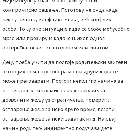
Није могуће у сваком конфликту наћи
компромисно решење. Поготову не онда када
није у питању конфликт жеља, већ конфликт
особа. То су оне ситуације када се особе међусобно
мрзе или презиру и када је њихов однос
оптерећен осветом, похлепом или инатом.
Децу треба учити да постоје родитељски захтеви
око којих нема преговора и они други када се
може преговарати. Постоји неколико начина за
постизање компромиса око дечјих жеља:
дозволити жељу уз ограничење, померити
остварење жеље за неко друго време, везати
остварење жеље за неки задатак итд. На овај
начин родитељ индиректно подучава дете