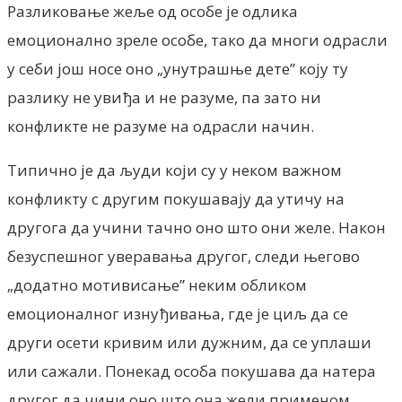
Разликовање жеље од особе је одлика
емоционално зреле особе, тако да многи одрасли
у себи још носе оно „унутрашње дете” коју ту
разлику не увиђа и не разуме, па зато ни
конфликте не разуме на одрасли начин.
Типично је да људи који су у неком важном
конфликту с другим покушавају да утичу на
другога да учини тачно оно што они желе. Након
безуспешног уверавања другог, следи његово
„додатно мотивисање” неким обликом
емоционалног изнуђивања, где је циљ да се
други осети кривим или дужним, да се уплаши
или сажали. Понекад особа покушава да натера
другог да чини оно што она жели применом