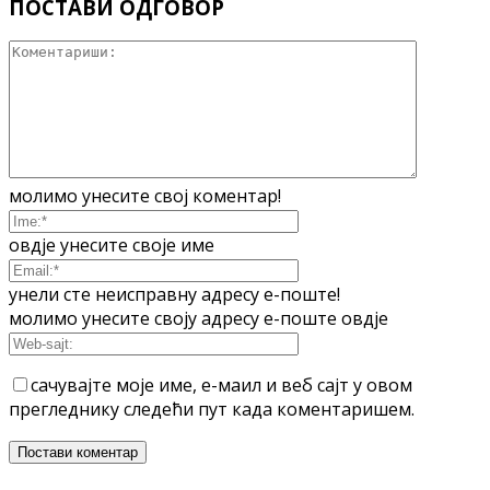
ПОСТАВИ ОДГОВОР
молимо унесите свој коментар!
овдје унесите своје име
унели сте неисправну адресу е-поште!
молимо унесите своју адресу е-поште овдје
сачувајте моје име, е-маил и веб сајт у овом
прегледнику следећи пут када коментаришем.