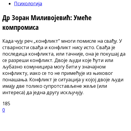
Психологија
Др Зоран Миливојевић: Умеће
компромиса
Када чују реч „конфликт” многи помисле на свађу. У
стварности свађа и конфликт нису исто. Свађа је
последица конфликта, или тачније, она је покушај да
се разреши конфликт. Двоје људи које ћути или
љубазно комуницира могу бити у значајном
конфликту, иако се то не примећује из њиховог
понашања. Конфликт је ситуација у којој двоје људи
имају две толико супротстављене жеље (или
интереса) да једна другу искључују.
185
0