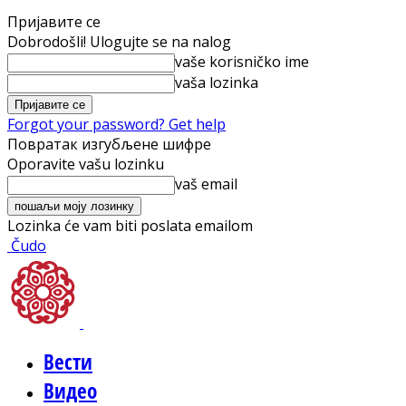
Пријавите се
Dobrodošli! Ulogujte se na nalog
vaše korisničko ime
vaša lozinka
Forgot your password? Get help
Повратак изгубљене шифре
Oporavite vašu lozinku
vaš email
Lozinka će vam biti poslata emailom
Čudo
Вести
Видео