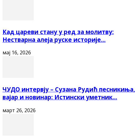
Кад цареви стану у ред за молитву:
Нестварна алеја руске историје...
мај 16, 2026
ЧУДО интервју – Сузана Рудић песникиња,
вајар и новинар: Истински уметник...
март 26, 2026