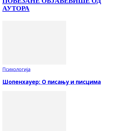
ПОВЕЗАНЕ ОБЈАВЕ
ВИШЕ ОД
АУТОРА
Психологија
Шопенхауер: О писању и писцима