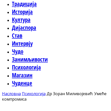
Традиција
Историја
Култура
Дијаспора
Став
Интервју
Чудо
Занимљивости
Психологија
Магазин
Чуденце
Насловна
Психологија
Др Зоран Миливојевић: Умеће
компромиса