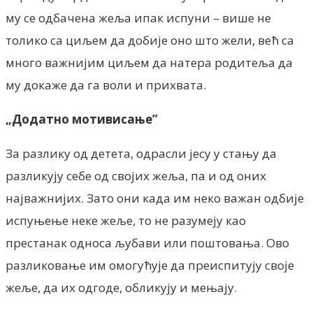
му се одбачена жеља ипак испуни – више не
толико са циљем да добије оно што жели, већ са
много важнијим циљем да натера родитеља да
му докаже да га воли и прихвата.
„Додатно мотивисање”
За разлику од детета, одрасли јесу у стању да
разликују себе од својих жеља, па и од оних
најважнијих. Зато они када им неко важан одбије
испуњење неке жеље, то не разумеју као
престанак односа љубави или поштовања. Ово
разликовање им омогућује да преиспитују своје
жеље, да их одгоде, обликују и мењају.