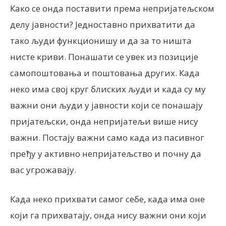
Како се онда поставити према непријатељском
делу јавности? Једноставно прихватити да
тако људи функционишу и да за то ништа
нисте криви. Понашати се увек из позиције
самопоштовања и поштовања других. Када
неко има свој круг блиских људи и када су му
важни они људи у јавности који се понашају
пријатељски, онда непријатељи више нису
важни. Постају важни само када из пасивног
пређу у активно непријатељство и почну да
вас угрожавају.
Када неко прихвати самог себе, када има оне
који га прихватају, онда нису важни они који