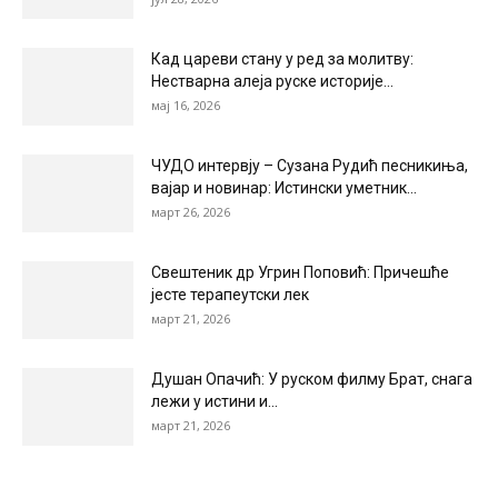
Кад цареви стану у ред за молитву:
Нестварна алеја руске историје...
мај 16, 2026
ЧУДО интервју – Сузана Рудић песникиња,
вајар и новинар: Истински уметник...
март 26, 2026
Свештеник др Угрин Поповић: Причешће
јесте терапеутски лек
март 21, 2026
Душан Опачић: У руском филму Брат, снага
лежи у истини и...
март 21, 2026