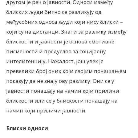
другом је реч о јавности. Односи између
блиских људи битно се разликују од
међусобних односа људи који нису блиски –
који су на дистанци. Знати за разлику између
блискости и јавности је основа емотивне
писмености и предуслов за социјалну
интелигенцију. Нажалост, још увек је
превелики број оних који својим понашањем
показују да не знају ову разлику. Они се у
јавности понашају на начин који приличи
блискости или се у блискости понашају на
начин који приличи јавности.
Блиски односи