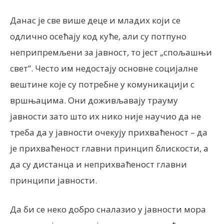
Данас је све више деце и младих који се
одлично осећају код куће, али су потпуно
неприпремљени за јавност, то јест „спољашњи
свет”. Често им недостају основне социјалне
вештине које су потребне у комуникацији с
вршњацима. Они доживљавају трауму
јавности зато што их нико није научио да не
треба да у јавности очекују прихваћеност – да
је прихваћеност главни принцип блискости, а
да су дистанца и неприхваћеност главни
принципи јавности.
Да би се неко добро сналазио у јавности мора