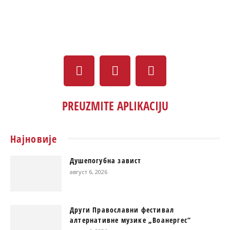
PREUZMITE APLIKACIJU
Најновије
Душепогубна завист
август 6, 2026
Други Православни фестивал
алтернативне музике „Воанергес“