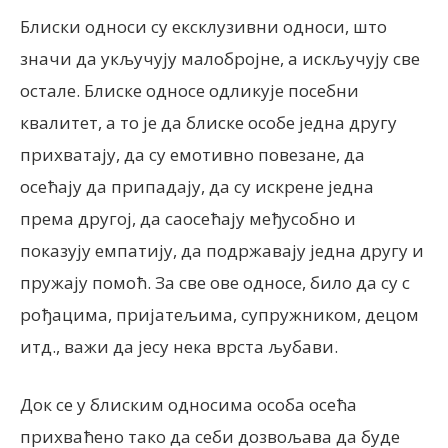
Блиски односи су ексклузивни односи, што
значи да укључују малобројне, а искључују све
остале. Блиске односе одликује посебни
квалитет, а то је да блиске особе једна другу
прихватају, да су емотивно повезане, да
осећају да припадају, да су искрене једна
према другој, да саосећају међусобно и
показују емпатију, да подржавају једна другу и
пружају помоћ. За све ове односе, било да су с
рођацима, пријатељима, супружником, децом
итд., важи да јесу нека врста љубави.
Док се у блиским односима особа осећа
прихваћено тако да себи дозвољава да буде