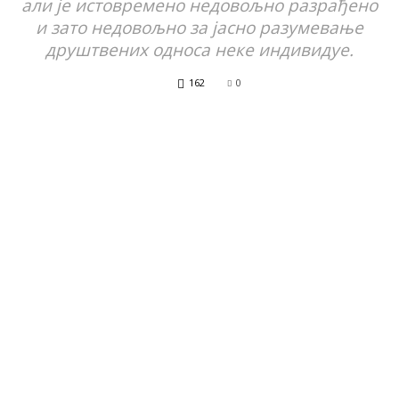
али је истовремено недовољно разрађено
и зато недовољно за јасно разумевање
друштвених односа неке индивидуе.
162
0