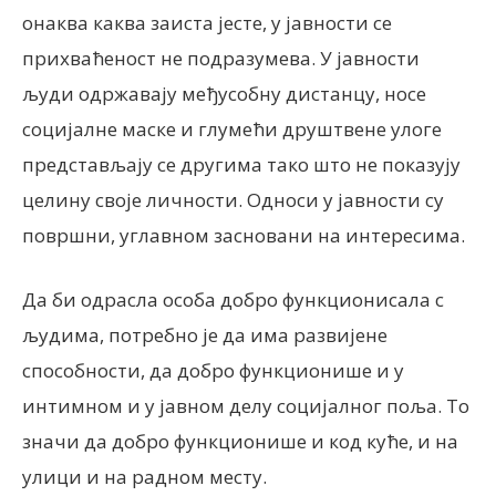
онаква каква заиста јесте, у јавности се
прихваћеност не подразумева. У јавности
људи одржавају међусобну дистанцу, носе
социјалне маске и глумећи друштвене улоге
представљају се другима тако што не показују
целину своје личности. Односи у јавности су
површни, углавном засновани на интересима.
Да би одрасла особа добро функционисала с
људима, потребно је да има развијене
способности, да добро функционише и у
интимном и у јавном делу социјалног поља. То
значи да добро функционише и код куће, и на
улици и на радном месту.