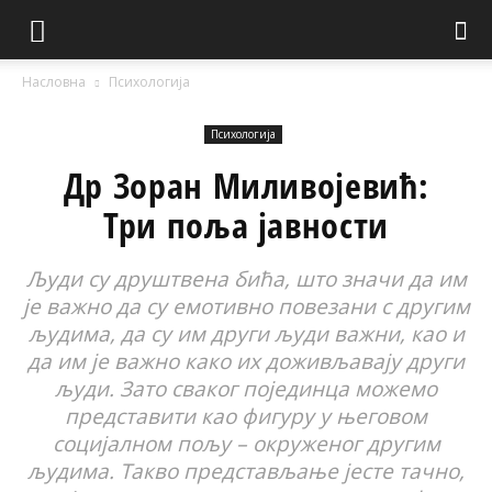
Насловна
Психологија
Психологија
Др Зоран Миливојевић:
Три поља јавности
Људи су друштвена бића, што значи да им
је важно да су емотивно повезани с другим
људима, да су им други људи важни, као и
да им је важно како их доживљавају други
људи. Зато сваког појединца можемо
представити као фигуру у његовом
социјалном пољу – окруженог другим
људима. Такво представљање јесте тачно,