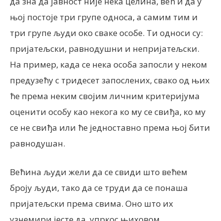
да зна да јавност није нека целина, већ и да у
њој постоје три групе односа, а самим тим и
три групе људи око сваке особе. Ти односи су:
пријатељски, равнодушни и непријатељски.
На пример, када се нека особа запосли у неком
предузећу с тридесет запослених, свако од њих
ће према неким својим личним критеријума
оценити особу као некога ко му се свиђа, ко му
се не свиђа или ће једноставно према њој бити
равнодушан.
Већина људи жели да се свиди што већем
броју људи, тако да се труди да се понаша
пријатељски према свима. Оно што их
узнемири јесте да, упркос њиховом