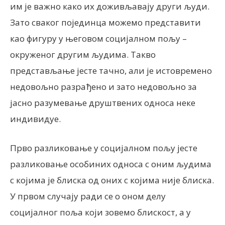
им је важно како их доживљавају други људи.
Зато сваког појединца можемо представити
као фигуру у његовом социјалном пољу –
окруженог другим људима. Такво
представљање јесте тачно, али је истовремено
недовољно разрађено и зато недовољно за
јасно разумевање друштвених односа неке
индивидуе.
Прво разликовање у социјалном пољу јесте
разликовање особиних односа с оним људима
с којима је блиска од оних с којима није блиска.
У првом случају ради се о оном делу
социјалног поља који зовемо блискост, а у