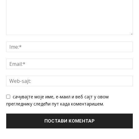
сачувајте моје име, е-маил и веб сајт у овом
прегледнику следећи пут када коментаришем.