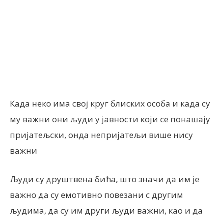
Facebook
X
ReddIt
Email
Када неко има свој круг блиских особа и када су
му важни они људи у јавности који се понашају
пријатељски, онда непријатељи више нису
важни
Људи су друштвена бића, што значи да им је
важно да су емотивно повезани с другим
људима, да су им други људи важни, као и да