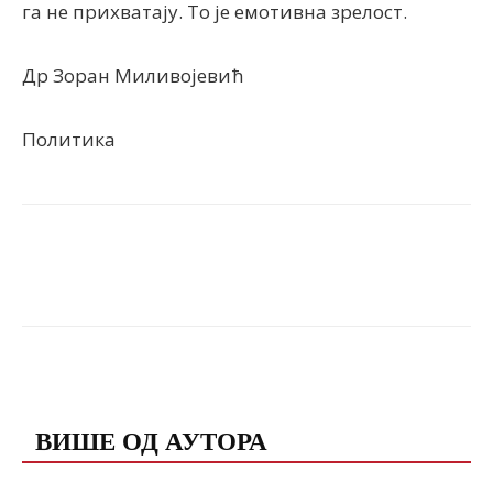
га не прихватају. То је емотивна зрелост.
Др Зоран Миливојевић
Политика
Facebook
X
ReddIt
Email
ПОВЕЗАНЕ ОБЈАВЕ
ВИШЕ ОД АУТОРА