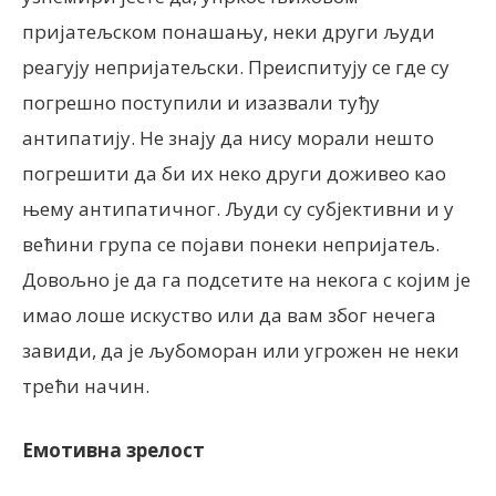
пријатељском понашању, неки други људи
реагују непријатељски. Преиспитују се где су
погрешно поступили и изазвали туђу
антипатију. Не знају да нису морали нешто
погрешити да би их неко други доживео као
њему антипатичног. Људи су субјективни и у
већини група се појави понеки непријатељ.
Довољно је да га подсетите на некога с којим је
имао лоше искуство или да вам због нечега
завиди, да је љубоморан или угрожен не неки
трећи начин.
Емотивна зрелост