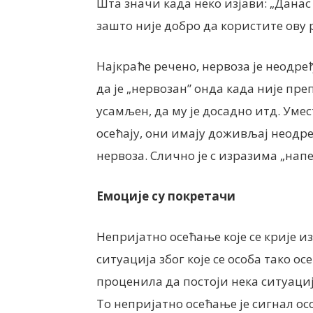
Шта значи када неко изјави: „Данас 
зашто није добро да користите ову
Најкраће речено, нервоза је неодр
да је „нервозан” онда када није преп
усамљен, да му је досадно итд. Уме
осећају, они имају доживљај неодре
нервоза. Слично је с изразима „напет
Емоције су покретачи
Непријатно осећање које се крије из
ситуација због које се особа тако ос
проценила да постоји нека ситуациј
То непријатно осећање је сигнал ос