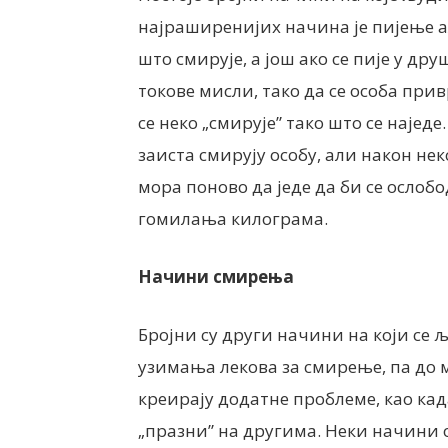
најраширенијих начина је пијење ал
што смирује, а још ако се пије у д
токове мисли, тако да се особа при
се неко „смирује” тако што се наје
заиста смирују особу, али након нек
мора поново да једе да би се ослобо
гомилања килограма.
Начини смирења
Бројни су други начини на који се љ
узимања лекова за смирење, па до 
креирају додатне проблеме, као када
„празни” на другима. Неки начини 