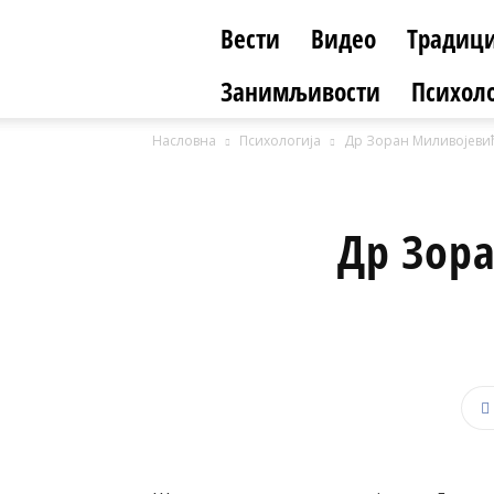
Вести
Видео
Традици
Занимљивости
Психоло
Насловна
Психологија
Др Зоран Миливојевић
Др Зор