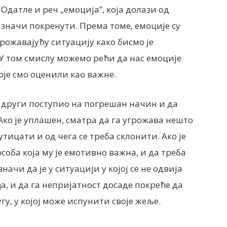
Одатле и реч „емоција”, која долази од
 значи покренути. Према томе, емоције су
грожавајућу ситуацију како бисмо је
 У том смислу можемо рећи да нас емоције
оје смо оценили као важне.
ко други поступио на погрешан начин и да
ко је уплашен, сматра да га угрожава нешто
утицати и од чега се треба склонити. Ако је
особа која му је емотивно важна, и да треба
значи да је у ситуацији у којој се не одвија
а, и да га непријатност досаде покреће да
гу, у којој може испунити своје жеље.