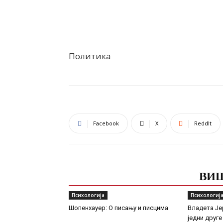
Политика
Facebook
X
ReddIt
ПОВЕЗАНЕ ОБЈАВЕ
ВИШ
Психологија
Психологиј
Шопенхауер: О писању и писцима
Владета Је
једни друге