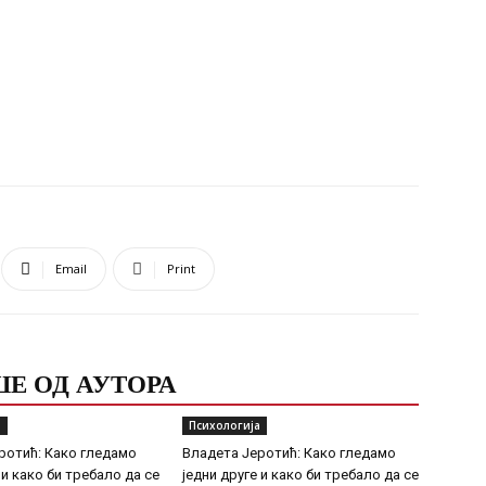
Email
Print
Е ОД АУТОРА
а
Психологија
ротић: Како гледамо
Владета Јеротић: Како гледамо
 и како би требало да се
једни друге и како би требало да се