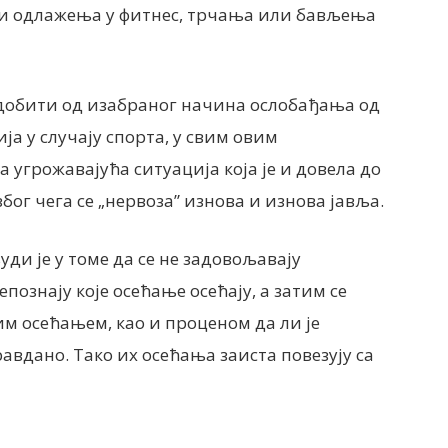
ли одлажења у фитнес, трчања или бављења
 добити од изабраног начина ослобађања од
ја у случају спорта, у свим овим
 угрожавајућа ситуација која је и довела до
бог чега се „нервоза” изнова и изнова јавља.
и је у томе да се не задовољавају
познају које осећање осећају, а затим се
тим осећањем, као и проценом да ли је
вдано. Тако их осећања заиста повезују са