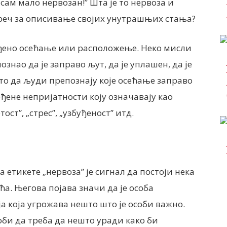
сам мало нервозан!” Шта је то нервоза и
 реч за описивање својих унутрашњих стања?
еђено осећање или расположење. Неко мисли
ознао да је заправо љут, да је уплашен, да је
сто да људи препознају које осећање заправо
ђене непријатности коју означавају као
ост”, „стрес”, „узбуђеност” итд.
а етикете „нервоза” је сигнал да постоји нека
ећа. Његова појава значи да је особа
а која угрожава нешто што је особи важно.
оби да треба да нешто уради како би