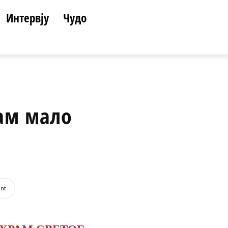
Интервју
Чудо
ам мало
int