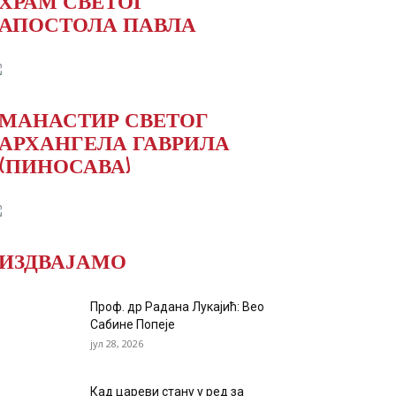
ХРАМ СВЕТОГ
АПОСТОЛА ПАВЛА
МАНАСТИР СВЕТОГ
АРХАНГЕЛА ГАВРИЛА
(ПИНОСАВА)
ИЗДВАЈАМО
Проф. др Радана Лукајић: Вео
Сабине Попеје
јул 28, 2026
Кад цареви стану у ред за