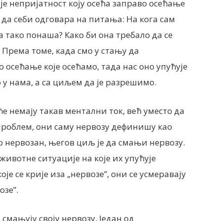
 је непријатност коју осећа заправо осећање
а себи одговара на питања: На кога сам
ба тако понаша? Како би она требало да се
 Према томе, када смо у стању да
осећање које осећамо, тада нас оно упућује
о у нама, а са циљем да је разрешимо.
ће немају такав ментални ток, већ уместо да
 проблем, они саму нервозу дефинишу као
о нервозан, његов циљ је да смањи нервозу.
животне ситуације на које их упућује
е се крије иза „нервозе”, они се усмеравају
озе”.
смањују своју нервозу. Један од