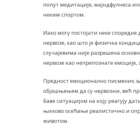
попут медитације, мајндфулнеса и
неким спортом.
Иако могу постојати неке споредне
нервозе, као што је физичка кондици
случајевима није разрешена основна
нервозе као непрепознате емоције, з
Предност емоционално писмених људ
објашњењем да су нервозни, већ пре
баве ситуацијом на коју реагују да
њихово осећање реалистично и опра
животом.