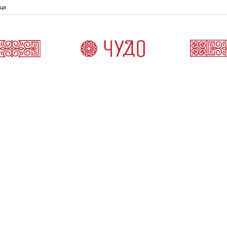
ца
Čudo