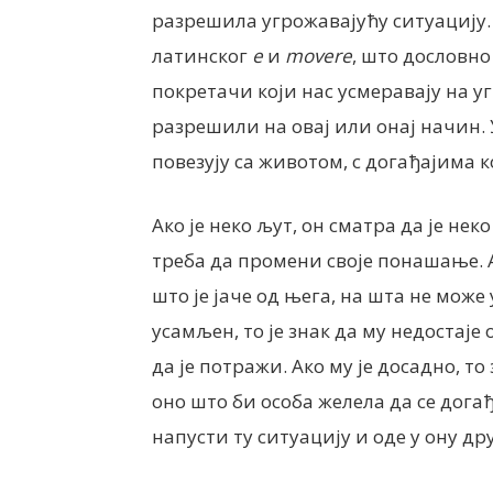
разрешила угрожавајућу ситуацију. 
латинског
e
и
movere
, што дословно
покретачи који нас усмеравају на у
разрешили на овај или онај начин.
повезују са животом, с догађајима к
Ако је неко љут, он сматра да је не
треба да промени своје понашање. А
што је јаче од њега, на шта не може 
усамљен, то је знак да му недостаје 
да је потражи. Ако му је досадно, то 
оно што би особа желела да се догађ
напусти ту ситуацију и оде у ону дру