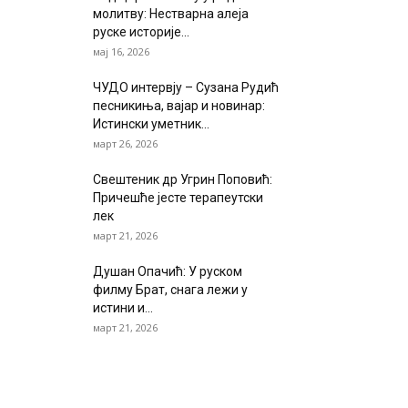
молитву: Нестварна алеја
руске историје...
мај 16, 2026
ЧУДО интервју – Сузана Рудић
песникиња, вајар и новинар:
Истински уметник...
март 26, 2026
Свештеник др Угрин Поповић:
Причешће јесте терапеутски
лек
март 21, 2026
Душан Опачић: У руском
филму Брат, снага лежи у
истини и...
март 21, 2026