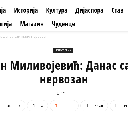
ја
Историја
Култура
Дијаспора
Став
гија
Магазин
Чуденце
: Данас сам мало нервозан
Психологија
ан Миливојевић: Данас с
нервозан
271
0
Facebook
X
ReddIt
Email
Pr