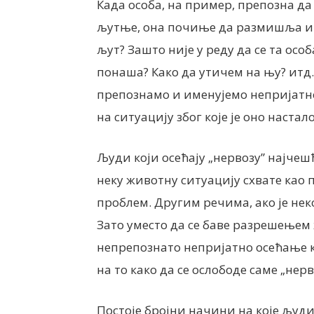
Када особа, на пример, препозна да
љутње, она почиње да размишља и д
љут? Зашто није у реду да се та осо
понаша? Како да утичем на њу? итд.
препознамо и именујемо непријатно 
на ситуацију због које је оно настал
Људи који осећају „нервозу” најчеш
неку животну ситуацију схвате као
проблем. Другим речима, ако је нек
Зато уместо да се баве разрешењем 
непрепознато непријатно осећање кој
на то како да се ослободе саме „нерв
Постоје бројни начини на које људи 