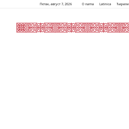
Петак, август 7, 2026
O nama
Latinica
Ћирили