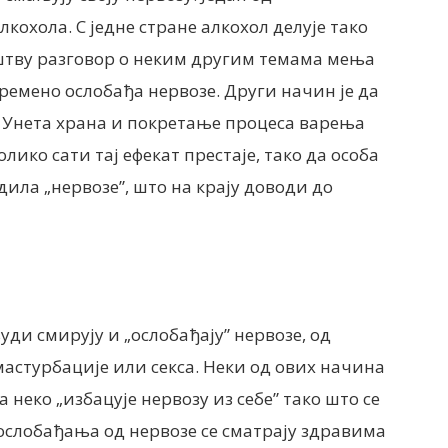
кохола. С једне стране алкохол делује тако
руштву разговор о неким другим темама мења
времено ослобађа нервозе. Други начин је да
де. Унета храна и покретање процеса варења
олико сати тај ефекат престаје, тако да особа
дила „нервозе”, што на крају доводи до
уди смирују и „ослобађају” нервозе, од
мастурбације или секса. Неки од ових начина
 неко „избацује нервозу из себе” тако што се
ослобађања од нервозе се сматрају здравима