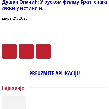
Душан Опачић: У руском филму Брат, снага
лежи у истини и...
март 21, 2026
PREUZMITE APLIKACIJU
Најновије