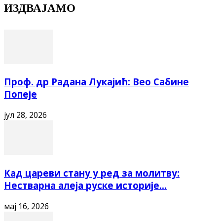
ИЗДВАЈАМО
Проф. др Радана Лукајић: Вео Сабине
Попеје
јул 28, 2026
Кад цареви стану у ред за молитву:
Нестварна алеја руске историје...
мај 16, 2026