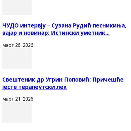
ЧУДО интервју – Сузана Рудић песникиња,
вајар и новинар: Истински уметник...
март 26, 2026
Свештеник др Угрин Поповић: Причешће
јесте терапеутски лек
март 21, 2026