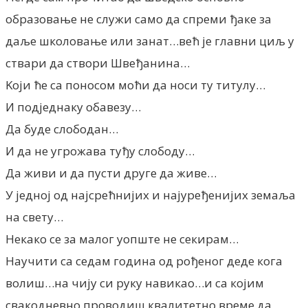
образовање не служи само да спреми ђаке за
даље школовање или занат…већ је главни циљ у
ствари да створи Швеђанина…
Kоји ће са поносом моћи да носи ту титулу…
И подједнаку обавезу…
Да буде слободан…
И да не угрожава туђу слободу…
Да живи и да пусти друге да живе…
У једној од најсрећнијих и најуређенијих земаља
на свету…
Некако се за малог уопште не секирам…
Научити са седам година од рођеног деде кога
волиш…на чију си руку навикао…и са којим
свакодневно проводиш квалитетно време да