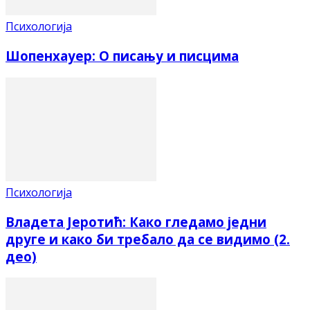
Психологија
Шопенхауер: О писању и писцима
Психологија
Владета Јеротић: Како гледамо једни
друге и како би требало да се видимо (2.
део)