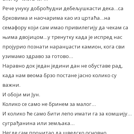
Рече унуку доброћудни дебељушкасти дека…са
брковима и наочарима као из цртаћа…на
семафору који сам имао привилегију да чекам са
њима двојицом…у тренутку када је испред нас
пројурио познати наранџасти камион, кога сви
узимамо здраво за готово…
Наравно док један једини дан не обуставе рад,
када нам веома брзо постане јасно колико су
важни.
И обоји ми Јун.
Kолико се само не бринем за малог…
И колико ће само бити лепо имати га за комшију…
суграђанина или земљака…
Негде сам прочитао да шведско основно