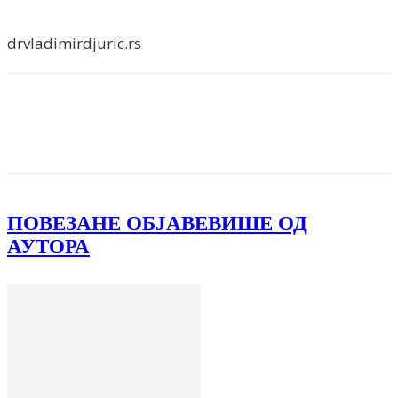
drvladimirdjuric.rs
Facebook
X
ReddIt
Email
Pri
ПОВЕЗАНЕ ОБЈАВЕ
ВИШЕ ОД
АУТОРА