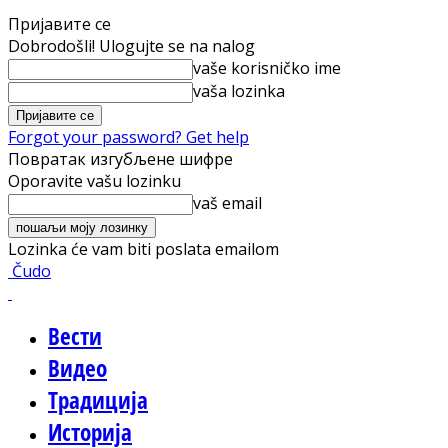
Пријавите се
Dobrodošli! Ulogujte se na nalog
vaše korisničko ime
vaša lozinka
Forgot your password? Get help
Повратак изгубљене шифре
Oporavite vašu lozinku
vaš email
Lozinka će vam biti poslata emailom
Čudo
Вести
Видео
Традиција
Историја