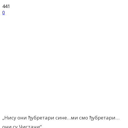
441
0
Facebook
X
ReddIt
Email
Pri
„Нису они ђубретари сине…ми смо ђубретари…
они су Чистачи“…