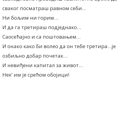
сваког посматраш равном себи…
Ни бољим ни горим…
И да га третираш подједнако…
Саосећајно и са поштовањем…
И онако како би волео да он тебе третира…је
озбиљно добар почетак…
И невиђени капитал за живот…
Нек’ им је срећом обојици!