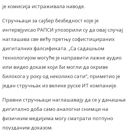
је комисија истраживала наводе.
Стручњаци за сајбер безбедност које је
интервјуисао РАПСИ упозорили су да овај случај
наглашава све већу претњу софистицираних
дигиталних фалсификата. „Са садашњом
технологијом могуће је направити лажне аудио
или видео доказе који би могли да окриве
билокога у року од неколико сати“, приметио је
један стручњак из велике руске ИТ компаније.
Правни стручњаци наглашавају да се у данашње
дигитално доба само аналогни снимци на
физичким медијима могу сматрати потпуно
поузданим доказом.