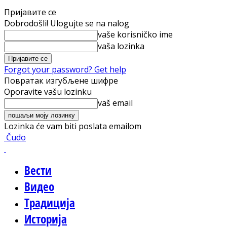
Пријавите се
Dobrodošli! Ulogujte se na nalog
vaše korisničko ime
vaša lozinka
Forgot your password? Get help
Повратак изгубљене шифре
Oporavite vašu lozinku
vaš email
Lozinka će vam biti poslata emailom
Čudo
Вести
Видео
Традиција
Историја