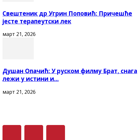
Свештеник др Угрин Поповић: Причешће
јесте терапеутски лек
март 21, 2026
Душан Опачић: У руском филму Брат, снага
лежи у истини и...
март 21, 2026