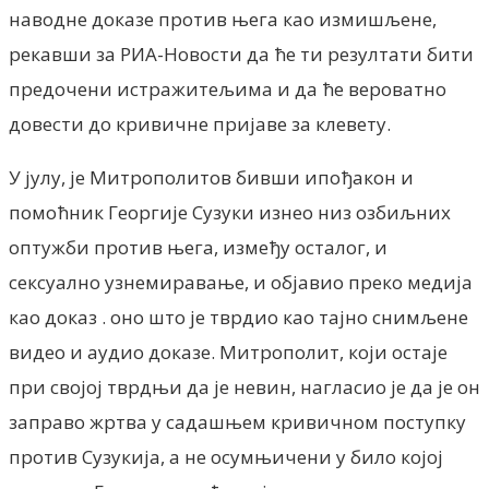
наводне доказе против њега као измишљене,
рекавши за РИА-Новости да ће ти резултати бити
предочени истражитељима и да ће вероватно
довести до кривичне пријаве за клевету.
У јулу, је Митрополитов бивши ипођакон и
помоћник Георгије Сузуки изнео низ озбиљних
оптужби против њега, између осталог, и
сексуално узнемиравање, и објавио преко медија
као доказ . оно што је тврдио као тајно снимљене
видео и аудио доказе. Митрополит, који остаје
при својој тврдњи да је невин, нагласио је да је он
заправо жртва у садашњем кривичном поступку
против Сузукија, а не осумњичени у било којој