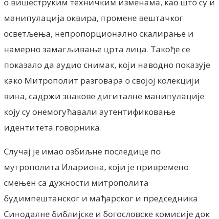
о вишеструким техничким изменама, као што су и
манипулација оквира, промене вештачког
осветљења, непропорционално скалирање и
намерно замагљивање црта лица. Такође се
показало да аудио снимак, који наводно показује
како Митрополит разговара о својој колекцији
вина, садржи знакове дигиталне манипулације
коју су онемогућавали аутентификовање
идентитета говорника.
Случај је имао озбиљне последице по
мутрополита Илариона, који је привремено
смењен са дужности митрополита
будимпештанског и мађарског и председника
Синодалне библијске и богословске комисије док