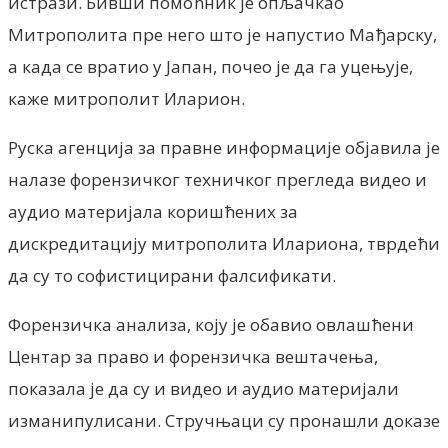
истрази. Бивши помоћник је опљачкао
Митрополита пре него што је напустио Мађарску,
а када се вратио у Јапан, почео је да га уцењује,
каже митрополит Иларион.
Руска агенција за правне информације објавила је
налазе форензичког техничког прегледа видео и
аудио материјала коришћених за
дискредитацију митрополита Илариона, тврдећи
да су то софистицирани фалсификати.
Форензичка анализа, коју је обавио овлашћени
Центар за право и форензичка вештачења,
показала је да су и видео и аудио материјали
изманипулисани. Стручњаци су пронашли доказе