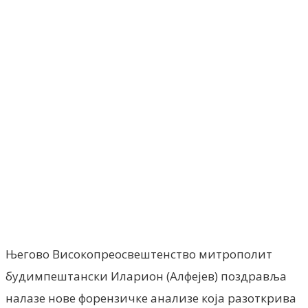
Facebook
X
ReddIt
Email
Pri
Његово Високопреосвештенство митрополит
будимпештански Иларион (Алфејев) поздравља
налазе нове форензичке анализе која разоткрива