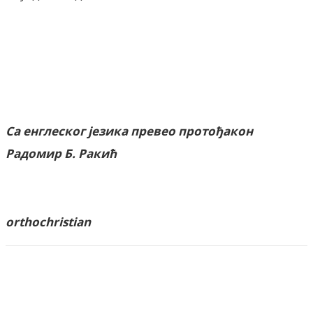
Са енглеског језика превео протођакон
Радомир Б. Ракић
orthochristian
Facebook
X
ReddIt
Email
Pri