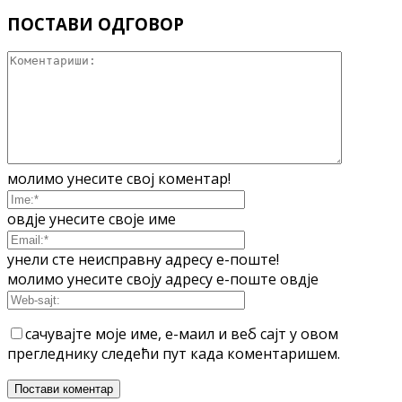
ПОСТАВИ ОДГОВОР
молимо унесите свој коментар!
овдје унесите своје име
унели сте неисправну адресу е-поште!
молимо унесите своју адресу е-поште овдје
сачувајте моје име, е-маил и веб сајт у овом
прегледнику следећи пут када коментаришем.