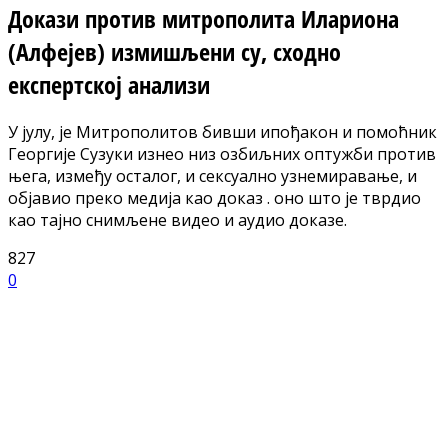
Докази против митрополита Илариона
(Алфејев) измишљени су, сходно
експертској анализи
У јулу, је Митрополитов бивши ипођакон и помоћник
Георгије Сузуки изнео низ озбиљних оптужби против
њега, између осталог, и сексуално узнемиравање, и
објавио преко медија као доказ . оно што је тврдио
као тајно снимљене видео и аудио доказе.
827
0