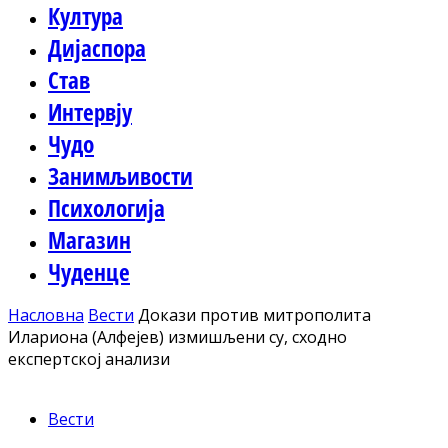
Култура
Дијаспора
Став
Интервју
Чудо
Занимљивости
Психологија
Магазин
Чуденце
Насловна
Вести
Докази против митрополита
Илариона (Алфејев) измишљени су, сходно
експертској анализи
Вести