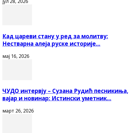
јул 28, 2026
Кад цареви стану у ред за молитву:
Нестварна алеја руске историје...
мај 16, 2026
ЧУДО интервју – Сузана Рудић песникиња,
вајар и новинар: Истински уметник...
март 26, 2026