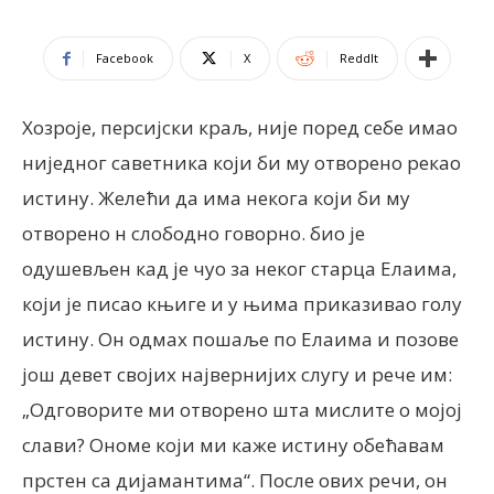
Facebook
X
ReddIt
Хозроје, персијски краљ, није поред себе имао
ниједног саветника који би му отворено рекао
истину. Желећи да има некога који би му
отворено н слободно говорно. био је
одушевљен кад је чуо за неког старца Елаима,
који је писао књиге и у њима приказивао голу
истину. Он одмах пошаље по Елаима и позове
још девет својих највернијих слугу и рече им:
„Одговорите ми отворено шта мислите о мојој
слави? Ономе који ми каже истину обећавам
прстен са дијамантима“. После ових речи, он