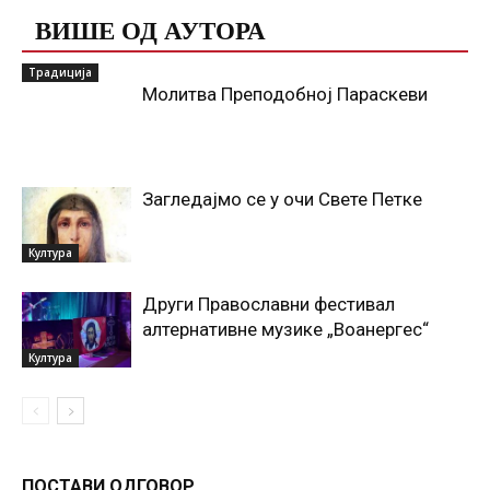
ВИШЕ ОД АУТОРА
Традиција
Молитва Преподобној Параскеви
Загледајмо се у очи Свете Петке
Култура
Други Православни фестивал
алтернативне музике „Воанергес“
Култура
ПОСТАВИ ОДГОВОР