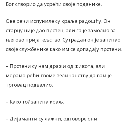
Бог створио да усрећи своје поданике.
Ове речи испуниле су краља радошћу. Он
старцу није дао прстен, али га је замолио за
његово пријатељство. Сутрадан он је запитао
своје службенике како им се допадају прстени.
– Прстени су нам дражи од живота, али
морамо рећи твоме величанству да вам је
трговац подвалио.
– Kако то? запита краљ.
– Дијаманти су лажни, одговоре они.