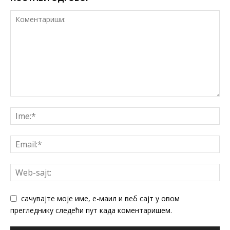
сачувајте моје име, е-маил и веб сајт у овом
прегледнику следећи пут када коментаришем.