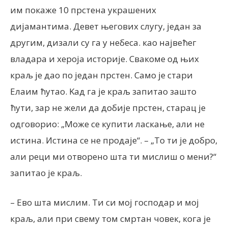
им покаже 10 прстена украшених
дијамантима. Девет његових слугу, један за
другим, дизали су га у небеса. као највећег
владара и хероја историје. Свакоме од њих
краљ је дао по један прстен. Само је стари
Елаим ћутао. Kад га је краљ запитао зашто
ћути, зар не жели да добије прстен, старац је
одговорио: „Може се купити ласкање, али не
истина. Истина се не продаје“. – „То ти је добро,
али реци ми отворено шта ти мислиш о мени?“
запитао је краљ.
– Ево шта мислим. Ти си мој господар и мој
краљ, али при свему том смртан човек, кога је