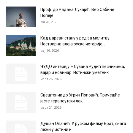
Проф. др Радана Лукајић: Вео Сабине
Попеје
јул 28, 2026
Кад цареви стану у ред за молитву:
Нестварна алеја руске историје...
мај 16, 2026
ЧУДО интервју – Сузана Рудић песникиња,
вајар и новинар: Истински уметник...
март 26, 2026
Свештеник др Угрин Поповић: Причешће
јесте терапеутски лек
март 21, 2026
Душан Опачић: У руском филму Брат, снага
лежи у истини и...