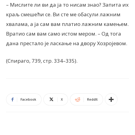
– Мислите ли ви да ја то нисам знао? Запита их
краљ смешећи се. Ви сте ме обасули лажним
хвалама, а ја сам вам платио лажним камењем.
Вратио сам вам само истом мером. – Од тога
дана престало је ласкање на двору Хозројевом.
(Спираго, 739, стр. 334–335).
Facebook
X
ReddIt
ПОВЕЗАНЕ ОБЈАВЕ