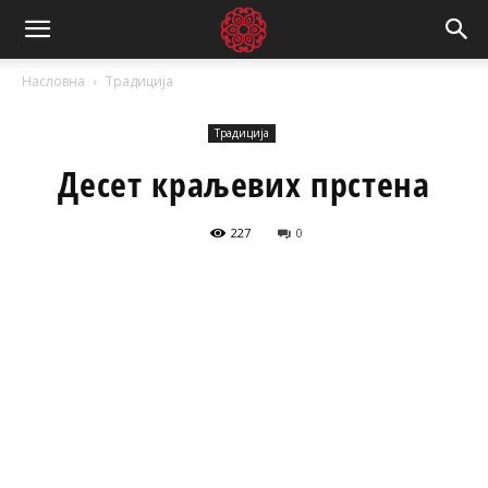
Насловна
Традиција
Традиција
Десет краљевих прстена
227
0