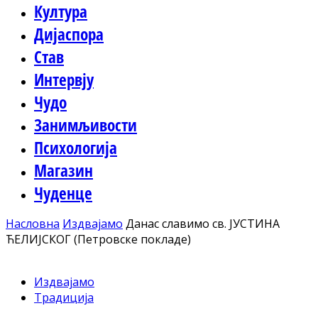
Култура
Дијаспора
Став
Интервју
Чудо
Занимљивости
Психологија
Магазин
Чуденце
Насловна
Издвајамо
Данас славимо св. ЈУСТИНА
ЋЕЛИЈСКОГ (Петровске покладе)
Издвајамо
Традиција