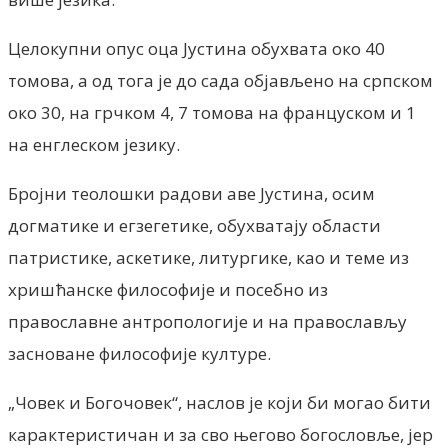
Целокупни опус оца Јустина обухвата око 40
томова, а од тога је до сада објављено на српском
око 30, на грчком 4, 7 томова на француском и 1
на енглеском језику.
Бројни теолошки радови аве Јустина, осим
догматике и егзегетике, обухватају области
патристике, аскетике, литургике, као и теме из
хришћанске философије и посебно из
православне антропологије и на православљу
засноване философије културе.
„Човек и Богочовек“, наслов је који би могао бити
карактеристичан и за сво његово богословље, јер