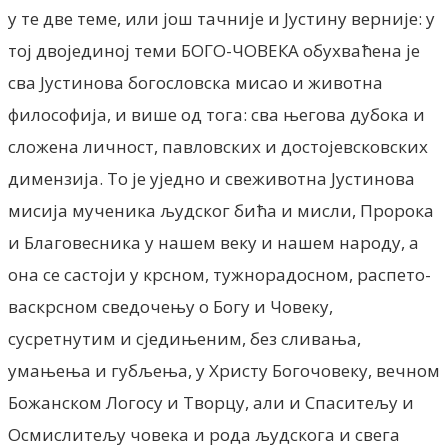
у те две теме, или још тачније и Јустину верније: у
тој двојединој теми БОГО-ЧОВЕКА обухваћена је
сва Јустинова богословска мисао и животна
философија, и више од тога: сва његова дубока и
сложена личност, павловских и достојевсковских
димензија. То је уједно и свеживотна Јустинова
мисија мученика људског бића и мисли, Пророка
и Благовесника у нашем веку и нашем народу, а
она се састоји у крсном, тужнорадосном, распето-
васкрсном сведочењу о Богу и Човеку,
сусретнутим и сједињеним, без сливања,
умањења и губљења, у Христу Богочовеку, вечном
Божанском Логосу и Творцу, али и Спаситељу и
Осмислитељу човека и рода људскога и свега