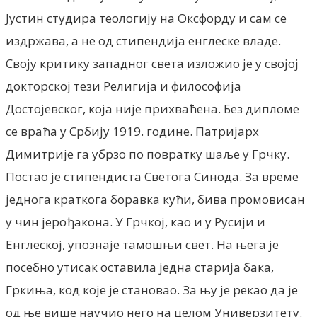
Јустин студира теологију на Оксфорду и сам се
издржава, а не од стипендија енглеске владе.
Своју критику западног света изложио је у својој
докторској тези Религија и философија
Достојевског, која није прихваћена. Без дипломе
се враћа у Србију 1919. године. Патријарх
Димитрије га убрзо по повратку шаље у Грчку.
Постао је стипендиста Светога Синода. За време
једнога краткога боравка кући, бива промовисан
у чин јерођакона. У Грчкој, као и у Русији и
Енглеској, упознаје тамошњи свет. На њега је
посебно утисак оставила једна старија бака,
Гркиња, код које је становао. За њу је рекао да је
од ње више научио него на целом Универзитету.