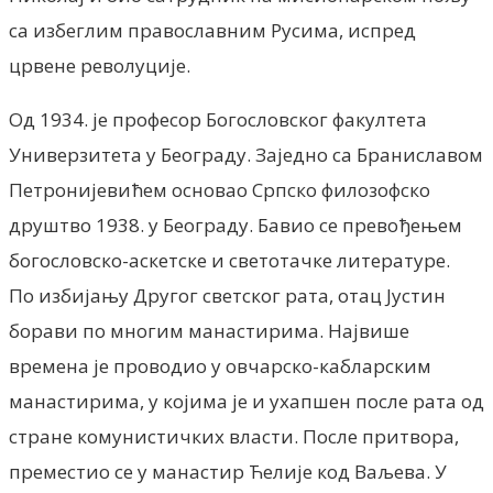
са избеглим православним Русима, испред
црвене револуције.
Од 1934. је професор Богословског факултета
Универзитета у Београду. Заједно са Браниславом
Петронијевићем основао Српско филозофско
друштво 1938. у Београду. Бавио се превођењем
богословско-аскетске и светотачке литературе.
По избијању Другог светског рата, отац Јустин
борави по многим манастирима. Највише
времена је проводио у овчарско-кабларским
манастирима, у којима је и ухапшен после рата од
стране комунистичких власти. После притвора,
преместио се у манастир Ћелије код Ваљева. У