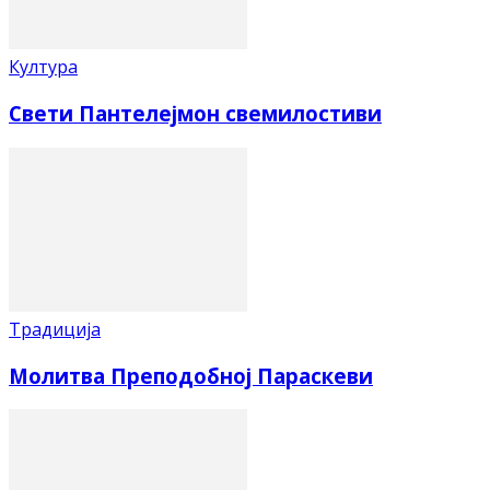
Култура
Свети Пантелејмон свемилостиви
Традиција
Молитва Преподобној Параскеви