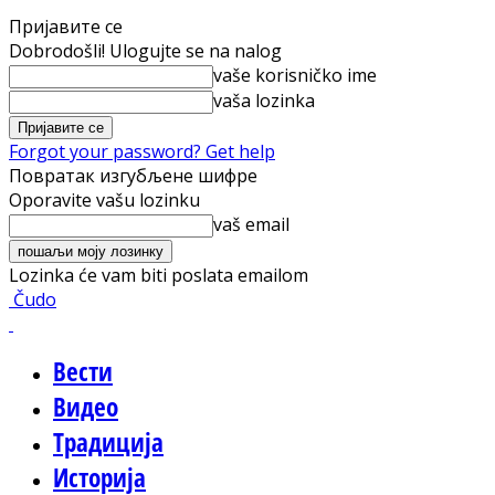
Пријавите се
Dobrodošli! Ulogujte se na nalog
vaše korisničko ime
vaša lozinka
Forgot your password? Get help
Повратак изгубљене шифре
Oporavite vašu lozinku
vaš email
Lozinka će vam biti poslata emailom
Čudo
Вести
Видео
Традиција
Историја