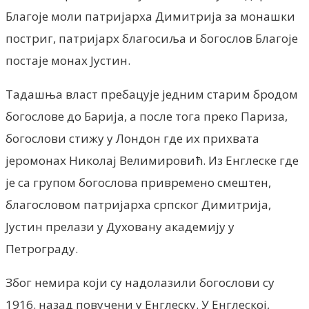
Благоје моли патријарха Димитрија за монашки
постриг, патријарх благосиља и богослов Благоје
постаје монах Јустин.
Тадашња власт пребацује једним старим бродом
богослове до Барија, а после тога преко Париза,
богослови стижу у Лондон где их прихвата
јеромонах Николај Велимировић. Из Енглеске где
је са групом богослова привремено смештен,
благословом патријарха српског Димитрија,
Јустин прелази у Духовану академију у
Петрограду.
Због немира који су надолазили богослови су
1916. назад повучени у Енглеску. У Енглеској,