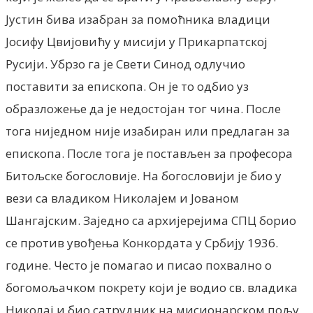
Јустин бива изабран за помоћника владици
Јосифу Цвијовићу у мисији у Прикарпатској
Русији. Убрзо га је Свети Синод одлучио
поставити за епископа. Он је то одбио уз
образложење да је недостојан тог чина. После
тога ниједном није изабиран или предлаган за
епископа. После тога је постављен за професора
Битољске богословије. На богословији је био у
вези са владиком Николајем и Јованом
Шангајским. Заједно са архијерејима СПЦ борио
се против увођења Конкордата у Србију 1936.
године. Често је помагао и писао похвално о
богомољачком покрету који је водио св. владика
Николај и био сатрудник на мисионарском пољу