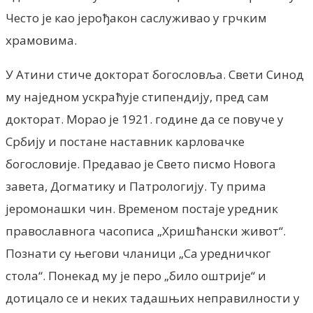
Често је као јерођакон саслуживао у грчким
храмовима.
У Атини стиче докторат богословља. Свети Синод
му наједном ускраћује стипендију, пред сам
докторат. Морао је 1921. године да се повуче у
Србију и постане наставник карловачке
богословије. Предавао је Свето писмо Новога
завета, Догматику и Патрологију. Ту прима
јеромонашки чин. Временом постаје уредник
православнога часописа „Хришћански живот“.
Познати су његови чланици „Са уредничког
стола“. Понекад му је перо „било оштрије“ и
дотицало се и неких тадашњих неправилности у