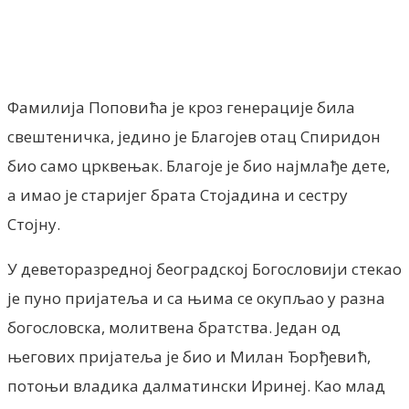
Facebook
X
ReddIt
Email
Pri
Фамилија Поповића је кроз генерације била
свештеничка, једино је Благојев отац Спиридон
био само црквењак. Благоје је био најмлађе дете,
а имао је старијег брата Стојадина и сестру
Стојну.
У деветоразредној београдској Богословији стекао
је пуно пријатеља и са њима се окупљао у разна
богословска, молитвена братства. Један од
његових пријатеља је био и Милан Ђорђевић,
потоњи владика далматински Иринеј. Као млад