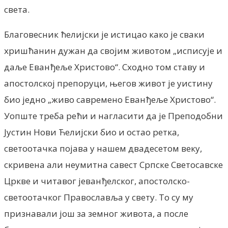
света.
Благовесник ћелијски је истицао како је сваки
хришћанин дужан да својим животом „исписује и
даље Еванђеље Христово“. Сходно том ставу и
апостолској препоруци, његов живот је уистину
био једно „живо савремено Еванђеље Христово“.
Уопште треба рећи и нагласити да је Преподобни
Јустин Нови Ћелијски био и остао ретка,
светоотачка појава у нашем двадесетом веку,
скривена али неумитна савест Српске Светосавске
Цркве и читавог јеванђелског, апостолско-
светоотачког Православља у свету. То су му
признавали још за земног живота, а после