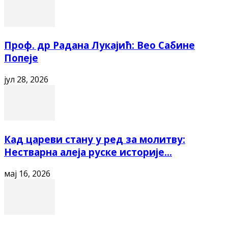
Проф. др Радана Лукајић: Вео Сабине
Попеје
јул 28, 2026
Кад цареви стану у ред за молитву:
Нестварна алеја руске историје...
мај 16, 2026