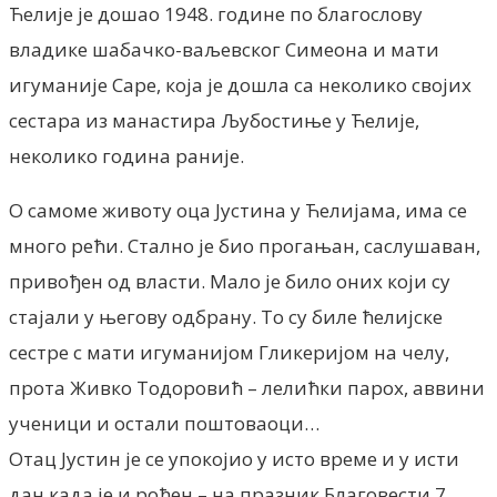
Ћелије је дошао 1948. године по благослову
владике шабачко-ваљевског Симеона и мати
игуманије Саре, која је дошла са неколико својих
сестара из манастира Љубостиње у Ћелије,
неколико година раније.
О самоме животу оца Јустина у Ћелијама, има се
много рећи. Стално је био прогањан, саслушаван,
привођен од власти. Мало је било оних који су
стајали у његову одбрану. То су биле ћелијске
сестре с мати игуманијом Гликеријом на челу,
прота Живко Тодоровић – лелићки парох, аввини
ученици и остали поштоваоци…
Отац Јустин је се упокојио у исто време и у исти
дан када је и рођен – на празник Благовести 7.