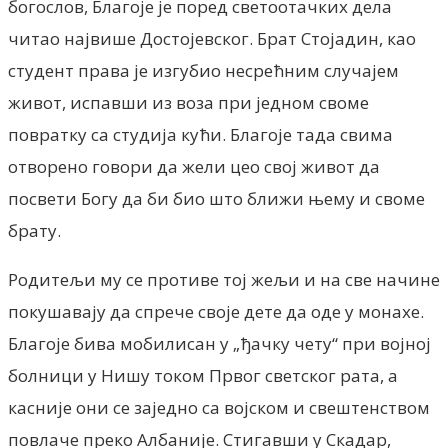
богослов, Благоје је поред светоотачких дела
читао највише Достојевског. Брат Стојадин, као
студент права је изгубио несрећним случајем
живот, испавши из воза при једном своме
повратку са студија кући. Благоје тада свима
отворено говори да жели цео свој живот да
посвети Богу да би био што ближи њему и своме
брату.
Родитељи му се противе тој жељи и на све начине
покушавају да спрече своје дете да оде у монахе.
Благоје бива мобилисан у „ђачку чету“ при војној
болници у Нишу током Првог светског рата, а
касније они се заједно са војском и свештенством
повлаче преко Албаније. Стигавши у Скадар,