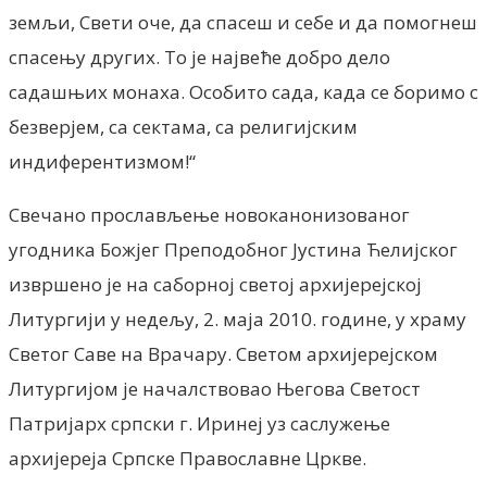
земљи, Свети оче, да спасеш и себе и да помогнеш
спасењу других. То је највеће добро дело
садашњих монаха. Особито сада, када се боримо с
безверјем, са сектама, са религијским
индиферентизмом!“
Свечано прослављење новоканонизованог
угодника Божјег Преподобног Јустина Ћелијског
извршено је на саборној светој архијерејској
Литургији у недељу, 2. маја 2010. године, у храму
Светог Саве на Врачару. Светом архијерејском
Литургијом је началствовао Његова Светост
Патријарх српски г. Иринеј уз саслужење
архијереја Српске Православне Цркве.