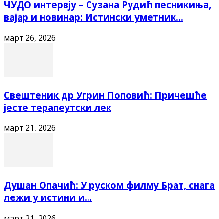
ЧУДО интервју – Сузана Рудић песникиња,
вајар и новинар: Истински уметник...
март 26, 2026
Свештеник др Угрин Поповић: Причешће
јесте терапеутски лек
март 21, 2026
Душан Опачић: У руском филму Брат, снага
лежи у истини и...
март 21, 2026