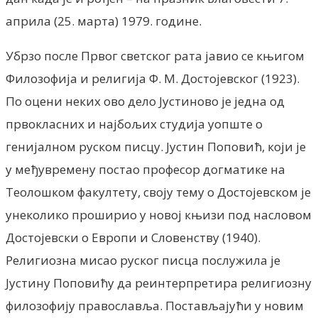
априла (25. марта) 1979. године.
Убрзо после Првог светског рата јавио се књигом
Филозофија и религија Ф. М. Достојевског (1923).
По оцени неких ово дело Јустиново је једна од
првокласних и најбољих студија уопште о
генијалном руском писцу. Јустин Поповић, који је
у међувремену постао професор догматике на
Теолошком факултету, своју тему о Достојевском је
унеколико проширио у новој књизи под насловом
Достојевски о Европи и Словенству (1940).
Религиозна мисао руског писца послужила је
Јустину Поповићу да реинтерпретира религиозну
филозофију православља. Постављајући у новим