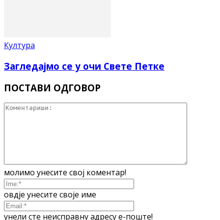
Култура
Загледајмо се у очи Свете Петке
ПОСТАВИ ОДГОВОР
молимо унесите свој коментар!
овдје унесите своје име
унели сте неисправну адресу е-поште!