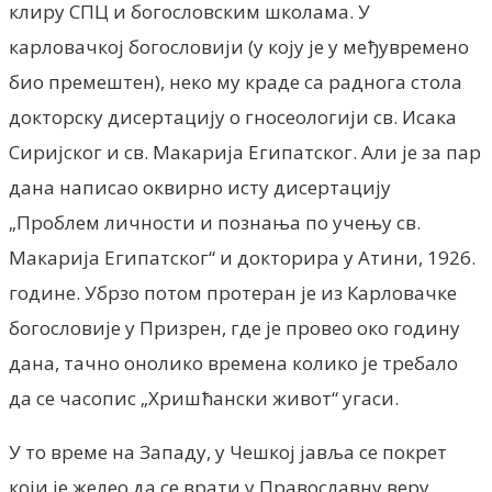
клиру СПЦ и богословским школама. У
карловачкој богословији (у коју је у међувремено
био премештен), неко му краде са раднога стола
докторску дисертацију о гносеологији св. Исака
Сиријског и св. Макарија Египатског. Али је за пар
дана написао оквирно исту дисертацију
„Проблем личности и познања по учењу св.
Макарија Египатског“ и докторира у Атини, 1926.
године. Убрзо потом протеран је из Карловачке
богословије у Призрен, где је провео око годину
дана, тачно онолико времена колико је требало
да се часопис „Хришћански живот“ угаси.
У то време на Западу, у Чешкој јавља се покрет
који је желео да се врати у Православну веру.