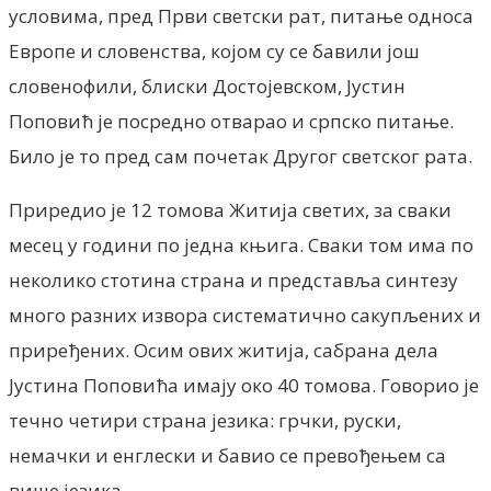
условима, пред Први светски рат, питање односа
Европе и словенства, којом су се бавили још
словенофили, блиски Достојевском, Јустин
Поповић је посредно отварао и српско питање.
Било је то пред сам почетак Другог светског рата.
Приредио је 12 томова Житија светих, за сваки
месец у години по једна књига. Сваки том има по
неколико стотина страна и представља синтезу
много разних извора систематично сакупљених и
приређених. Осим ових житија, сабрана дела
Јустина Поповића имају око 40 томова. Говорио је
течно четири страна језика: грчки, руски,
немачки и енглески и бавио се превођењем са
више језика.