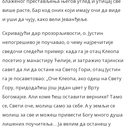
блаженог престављења његов углед и утицај све
више расте, бар код оних који имају очи да виде
и уши да чују, како вели Јеванђеље.
Скривајући дар прозорљивости, о. Јустин
непогрешиво је поучавао, о чему најречитије
сведочи следећи пример: када га је отац Клеопа
посетио у манастиру Ћелије, и затражио тајински
савет да ли да остане на Светој Гори, отац Јустин
га је посаветовао: „Оче Клеопа, ако одеш на Свету
Гору, придодаћеш још један цвет у Врту
Богомајке. Али коме ћеш оставити вернике? Тамо
се, Свети оче, молиш само за себе. А у земљи се
молиш за све и можеш привести Богу много душа
лишених поучитеља… Ја велим да останеш у