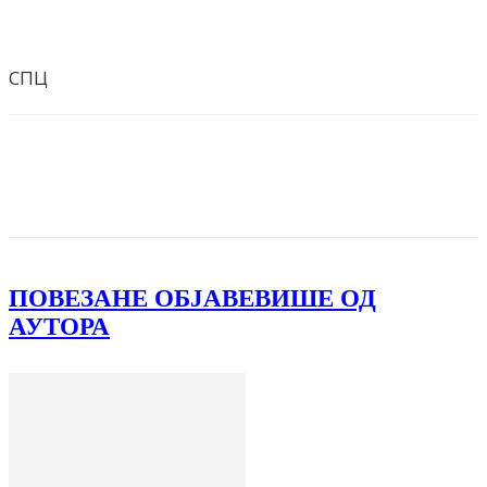
СПЦ
Facebook
X
ReddIt
Email
Pri
ПОВЕЗАНЕ ОБЈАВЕ
ВИШЕ ОД
АУТОРА