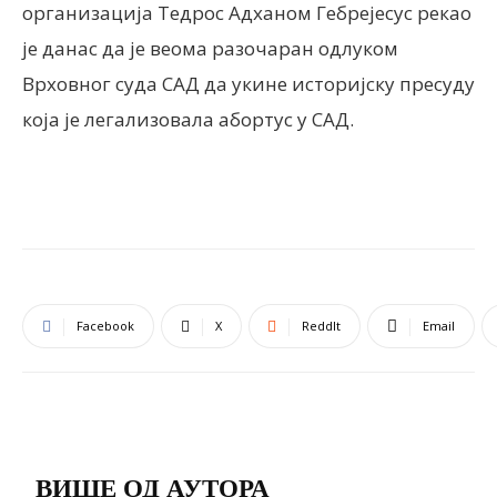
организација Тедрос Адханом Гебрејесус рекао
је данас да је веома разочаран одлуком
Врховног суда САД да укине историјску пресуду
која је легализовала абортус у САД.
Facebook
X
ReddIt
Email
ПОВЕЗАНЕ ОБЈАВЕ
ВИШЕ ОД АУТОРА