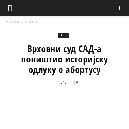
Насловна
Вести
Вести
Врховни суд САД-а
поништио историјску
одлуку о абортусу
316
0