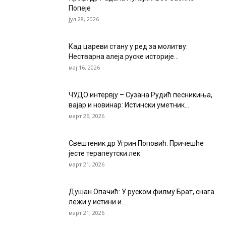
Попеје
јул 28, 2026
Кад цареви стану у ред за молитву:
Нестварна алеја руске историје...
мај 16, 2026
ЧУДО интервју – Сузана Рудић песникиња,
вајар и новинар: Истински уметник...
март 26, 2026
Свештеник др Угрин Поповић: Причешће
јесте терапеутски лек
март 21, 2026
Душан Опачић: У руском филму Брат, снага
лежи у истини и...
март 21, 2026