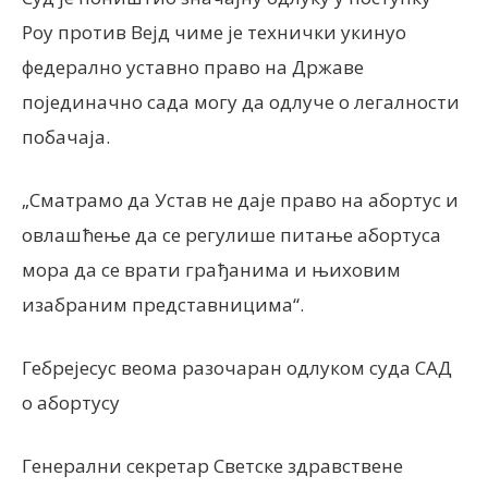
Роу против Вејд чиме је технички укинуо
федерално уставно право на Државе
појединачно сада могу да одлуче о легалности
побачаја.
„Сматрамо да Устав не даје право на абортус и
овлашћење да се регулише питање абортуса
мора да се врати грађанима и њиховим
изабраним представницима“.
Гебрејесус веома разочаран одлуком суда САД
о абортусу
Генерални секретар Светске здравствене