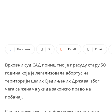
Facebook
X
ReddIt
Email
Врховни суд САД поништио је пресуду стару 50
година која је легализовала абортус на
територији целих Сједињених Држава, због
чега се женама укида законско право на
побачај.
Суд је поништио значајну одлуку у поступку