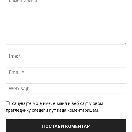
сачувајте моје име, е-маил и веб сајт у овом
прегледнику следећи пут када коментаришем.