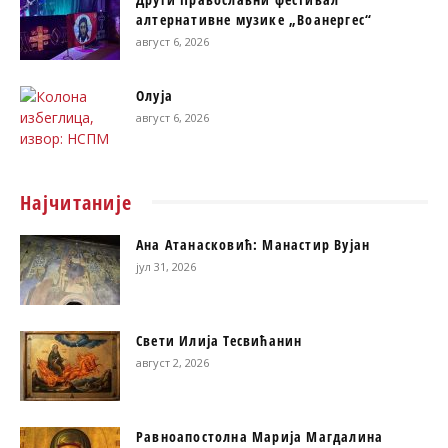
алтернативне музике „Воанергес“
август 6, 2026
Олуја
август 6, 2026
Најчитаније
Ана Атанасковић: Манастир Вујан
јул 31, 2026
Свети Илија Тесвићанин
август 2, 2026
Равноапостолна Марија Магдалина