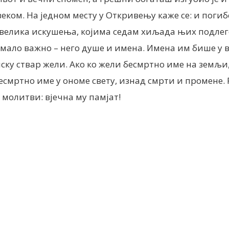
овеком. На једном месту у Откривењу каже се: и по
и велика искушења, којима седам хиљада њих подлег
је мало важно – него душе и имена. Имена им бише 
у ствар жели. Ако ко жели бесмртно име на земљи, су
есмртно име у ономе свету, изнад смрти и промене. 
у молитви: вјечна му памјат!