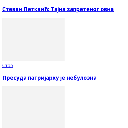
Стеван Петквић: Тајна запретеног овна
Став
Пресуда патријарху је небулозна