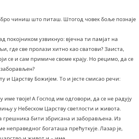
добро чиниш што питаш. Штогод човек боље познаје
 над покојником узвикнуо: вјечна ти памјат на
, где све пролази хитно као сватови? Заиста,
и се и сам примиче своме крају. Но рецимо, да се
а заборављен?
у и Царству Божијем. То и јесте смисао речи:
име твоје! А Господ им одговори, да се не радују
помињу у Небеском Царству светлости и живота.
на грешника бити збрисана и заборављена. Из
е неправедног богаташа прећуткује. Лазар је,
 царство и живот и – име.