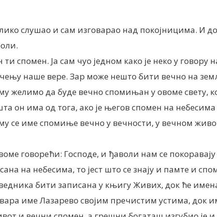
толико слушао и сам изговарао над покојницима. И 
воли.
н ти спомен. Ја сам чуо једном како је неко у говору
ењу наше вере. Зар може нешто бити вечно на земљи
у желимо да буде вечно спомињан у овоме свету, кој
та он има од тога, ако је његов спомен на небесим
му се име спомиње вечно у вечности, у вечном живот
е говорећи: Господе, и ђаволи нам се покоравају у 
исана на небесима, то јест што се знају и памте и с
раведника бити записана у књигу Живих, док ће име
вара име Лазарево својим пречистим устима, док им
ивот и вечни спомен, а грешни богаташ изгубио је и