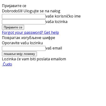
Пријавите се
Dobrodošli! Ulogujte se na nalog
vaše korisničko ime
vaša lozinka
Forgot your password? Get help
Повратак изгубљене шифре
Oporavite vašu lozinku
vaš email
Lozinka će vam biti poslata emailom
Čudo