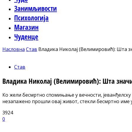
Занимљивости
Психологија
Магазин
Чуденце
Насловна
Став
Владика Николај (Велимировић): Шта зна
Став
Владика Николај (Велимировић): Шта значи 
Ко жели бесмртно спомињање у вечности, јеванђелску ст
незапажено прошли овај живот, стекли бесмртно име у
3924
0
Facebook
X
ReddIt
Email
Pri