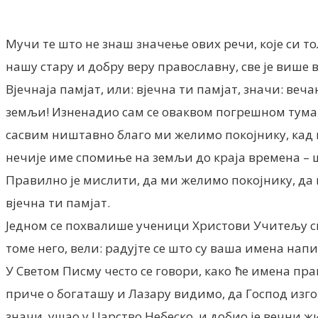
Мучи те што не знаш значење ових речи, које си 
нашу стару и добру веру православну, све је више 
Вјечнаја памјат, или: вјечна ти памјат, значи: веча
земљи! Изненадио сам се оваквом погрешном тумач
сасвим ништавно благо ми желимо покојнику, кад м
нечије име спомиње на земљи до краја времена – ш
Правилно је мислити, да ми желимо покојнику, да 
вјечна ти памјат.
Једном се похвалише ученици Христови Учитељу свом
томе него, вели: радујте се што су ваша имена нап
У Светом Писму често се говори, како ће имена п
приче о богаташу и Лазару видимо, да Господ изго
значи, ушао у Царство Небеско, и добио је вечни ж