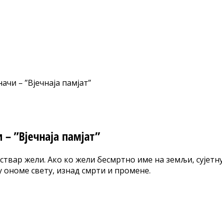
чи – ”Вјечнаја памјат”
– ”Вјечнаја памјат”
вар жели. Ако ко жели бесмртно име на земљи, сујетну ст
 ономе свету, изнад смрти и промене.
nt