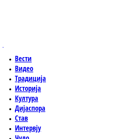
Вести
Видео
Традиција
Историја
Култура
Дијаспора
Став
Интервју
Чудо