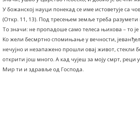
У божанској науци понекад се име истоветује са ч
(Откр. 11, 13). Под тресењем земље треба разумет
То значи: не пропадоше само телеса њихова – то 
Ко жели бесмртно спомињање у вечности, јеванђелск
нечујно и незапажено прошли овај живот, стекли б
открити још много. А кад чујеш за моју смрт, реци 
Мир ти и здравље од Господа.