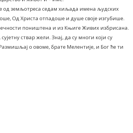
гибе од земљотреса седам хиљада имена људских
оше, Од Христа отпадоше и душе своје изгубише.
у вечности поништена и из Књиге Живих избрисана.
јетну ствар жели. Знај, да су многи који су
Размишљај о овоме, брате Мелентије, и Бог ће ти