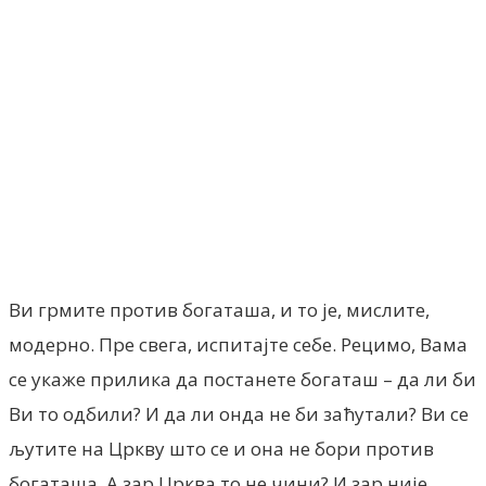
Facebook
X
ReddIt
Email
Pri
Ви грмите против богаташа, и то је, мислите,
модерно. Пре свега, испитајте себе. Рецимо, Вама
се укаже прилика да постанете богаташ – да ли би
Ви то одбили? И да ли онда не би заћутали? Ви се
љутите на Цркву што се и она не бори против
богаташа. А зар Црква то не чини? И зар није