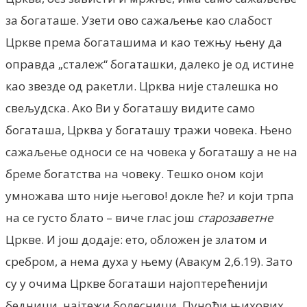
за богаташе. Узети ово сажаљење као слабост
Цркве према богаташима и као тежњу њену да
оправда „сталеж“ богаташки, далеко је од истине
као звезде од ракетли. Црква није сталешка но
свељудска. Ако Ви у богаташу видите само
богаташа, Црква у богаташу тражи човека. Њено
сажаљење односи се на човека у богаташу а не на
бреме богатства на човеку. Тешко оном који
умножава што није његово! докле ће? и који трпа
на се густо блато – виче глас још
старозаветне
Цркве. И још додаје: ето, обложен је златом и
сребром, а нема духа у њему (Авакум 2,6.19). Зато
су у очима Цркве богаташи најоптерећенији
бедници, најтежи болесници. Пуноћи њихових