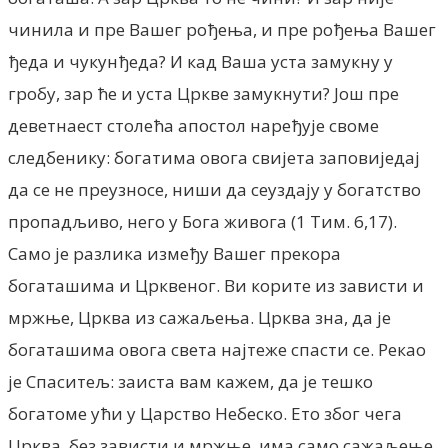
чинила и пре Вашег рођења, и пре рођења Вашег
ђеда и чукунђеда? И кад Ваша уста замукну у
гробу, зар ће и уста Цркве замукнути? Још пре
деветнаест столећа апостол наређује своме
следбенику: богатима овога свијета заповиједај
да се не преузносе, ниши да сеуздају у богатство
пропадљиво, него у Бога живога (1 Тим. 6,17).
Само је разлика између Вашег прекора
богаташима и Црквеног. Ви корите из зависти и
мржње, Црква из сажаљења. Црква зна, да је
богаташима овога света најтеже спасти се. Рекао
је Спаситељ: заиста вам кажем, да је тешко
богатоме ући у Царство Небеско. Ето због чега
Црква, без зависти и мржње, има само сажаљење