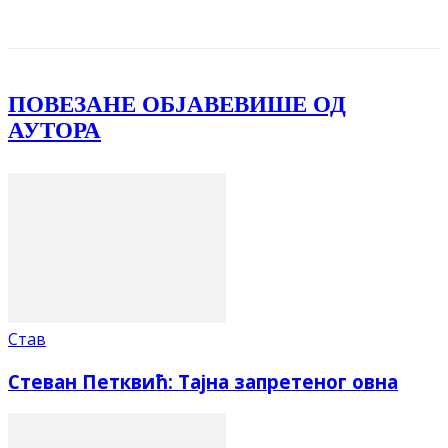
Facebook
X
ReddIt
Email
Pri
ПОВЕЗАНЕ ОБЈАВЕ
ВИШЕ ОД
АУТОРА
Став
Стеван Петквић: Тајна запретеног овна