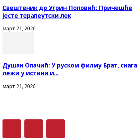
Свештеник др Угрин Поповић: Причешће
јесте терапеутски лек
март 21, 2026
Душан Опачић: У руском филму Брат, снага
лежи у истини и...
март 21, 2026