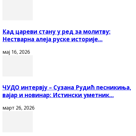
Кад цареви стану у ред за молитву:
Нестварна алеја руске историје...
мај 16, 2026
ЧУДО интервју – Сузана Рудић песникиња,
вајар и новинар: Истински уметник...
март 26, 2026