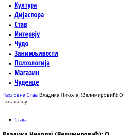
Култура
Дијаспора
Став
Интервју
Чудо
Занимљивости
Психологија
Магазин
Чуденце
Насловна
Став
Владика Николај (Велимировић): О
сажаљењу
Став
Владика Николај (Велимировић): О