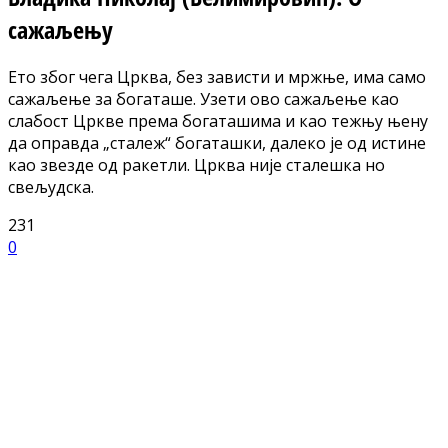
сажаљењу
Ето због чега Црква, без зависти и мржње, има само
сажаљење за богаташе. Узети ово сажаљење као
слабост Цркве према богаташима и као тежњу њену
да оправда „сталеж“ богаташки, далеко је од истине
као звезде од ракетли. Црква није сталешка но
свељудска.
231
0