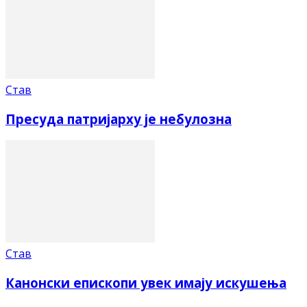
Став
Пресуда патријарху је небулозна
Став
Канонски епископи увек имају искушења