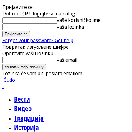
Пријавите се
Dobrodošli! Ulogujte se na nalog
vaše korisničko ime
vaša lozinka
Forgot your password? Get help
Повратак изгубљене шифре
Oporavite vašu lozinku
vaš email
Lozinka će vam biti poslata emailom
Čudo
Вести
Видео
Традиција
Историја