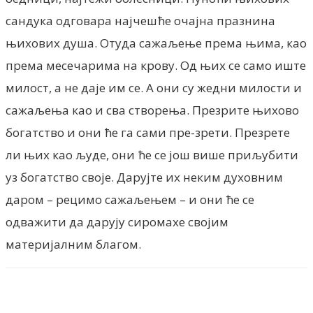
сандука одговара најчешће очајна празнина
њихових душа. Отуда сажаљење према њима, као
према месечарима на крову. Од њих се само иште
милост, а не даје им се. А они су жедни милости и
сажаљења као и сва створења. Презрите њихово
богатство и они ће га сами пре-зрети. Презрете
ли њих као људе, они ће се још више приљубити
уз богатство своје. Дарујте их неким духовним
даром – рецимо сажаљењем – и они ће се
одважити да дарују сиромахе својим
материјалним благом.