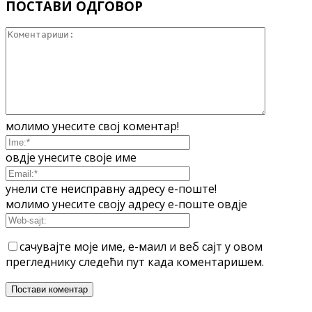
ПОСТАВИ ОДГОВОР
молимо унесите свој коментар!
овдје унесите своје име
унели сте неисправну адресу е-поште!
молимо унесите своју адресу е-поште овдје
сачувајте моје име, е-маил и веб сајт у овом
прегледнику следећи пут када коментаришем.