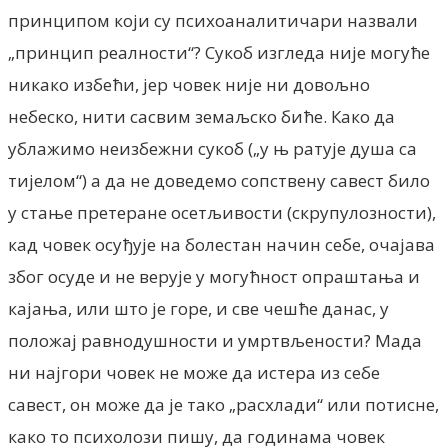
принципом који су психоаналитичари назвали
„принцип реалности“? Сукоб изгледа није могуће
никако избећи, јер човек није ни довољно
небеско, нити сасвим земаљско биће. Како да
ублажимо неизбежни сукоб („у њ ратује душа са
тијелом“) а да не доведемо сопствену савест било
у стање претеране осетљивости (скрупулозности),
кад човек осуђује на болестан начин себе, очајава
због осуде и не верује у могућност опраштања и
кајања, или што је горе, и све чешће данас, у
положај равнодушности и умртвљености? Мада
ни најгори човек не може да истера из себе
савест, он може да је тако „расхлади“ или потисне,
како то психолози пишу, да годинама човек