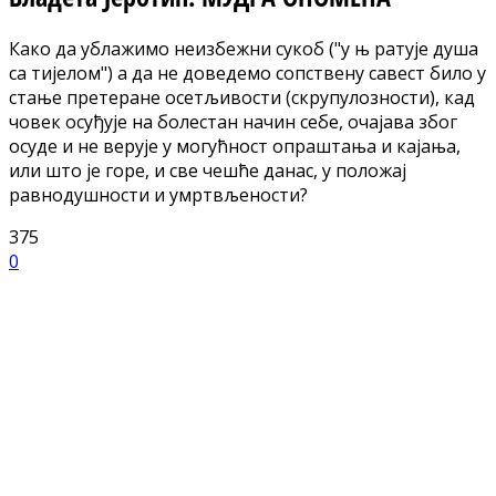
Како да ублажимо неизбежни сукоб ("у њ ратује душа
са тијелом") а да не доведемо сопствену савест било у
стање претеране осетљивости (скрупулозности), кад
човек осуђује на болестан начин себе, очајава због
осуде и не верује у могућност опраштања и кајања,
или што је горе, и све чешће данас, у положај
равнодушности и умртвљености?
375
0