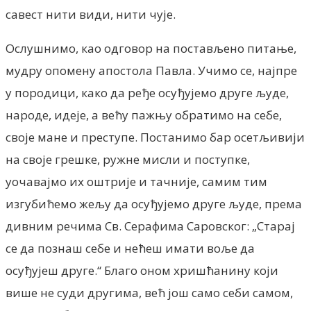
савест нити види, нити чује.
Ослушнимо, као одговор на постављено питање,
мудру опомену апостола Павла. Учимо се, најпре
у породици, како да ређе осуђујемо друге људе,
народе, идеје, а већу пажњу обратимо на себе,
своје мане и преступе. Постанимо бар осетљивији
на своје грешке, ружне мисли и поступке,
уочавајмо их оштрије и тачније, самим тим
изгубићемо жељу да осуђујемо друге људе, према
дивним речима Св. Серафима Саровског: „Старај
се да познаш себе и нећеш имати воље да
осуђујеш друге.“ Благо оном хришћанину који
више не суди другима, већ још само себи самом,