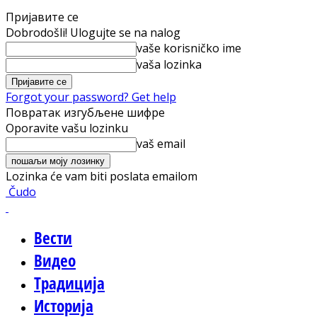
Пријавите се
Dobrodošli! Ulogujte se na nalog
vaše korisničko ime
vaša lozinka
Forgot your password? Get help
Повратак изгубљене шифре
Oporavite vašu lozinku
vaš email
Lozinka će vam biti poslata emailom
Čudo
Вести
Видео
Традиција
Историја