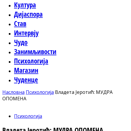
Култура
Дијаспора
Став
Интервју
Чудо
Занимљивости
Психологија
Магазин
Чуденце
Насловна
Психологија
Владета Јеротић: МУДРА
ОПОМЕНА
Психологија
Владета Јеротић: МУДРА ОПОМЕНА