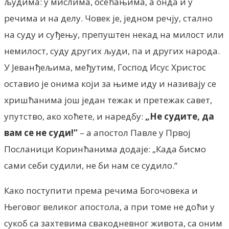
људима: у мислима, осећањима, а онда и у
речима и на делу. Човек је, једном речју, стално
на суду и суђењу, препуштен некад на милост или
немилост, суду других људи, па и других народа.
У Јеванђељима, међутим, Господ Исус Христос
оставио је онима који за њиме иду и називају се
хришћанима још један тежак и претежак савет,
упутство, ако хоћете, и наредбу:
„Не судите, да
вам се не суди!“
– а апостол Павле у Првој
Посланици Коринћанима додаје: „Када бисмо
сами себи судили, не би нам се судило.“
Како поступити према речима Богочовека и
Његовог великог апостола, а при томе не доћи у
сукоб са захтевима свакодневног живота, са оним