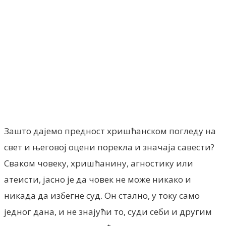
Facebook
X
ReddIt
Email
Pri
Зашто дајемо предност хришћанском погледу на
свет и његовој оцени порекла и значаја савести?
Сваком човеку, хришћанину, агностику или
атеисти, јасно је да човек не може никако и
никада да избегне суд. Он стално, у току само
једног дана, и не знајући то, суди себи и другим