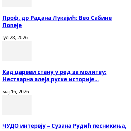
Проф. др Радана Лукајић: Вео Сабине
Попеје
јул 28, 2026
Кад цареви стану у ред за молитву:
Нестварна алеја руске историје...
мај 16, 2026
ЧУДО интервју – Сузана Рудић песникиња,