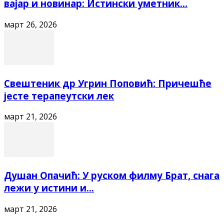
вајар и новинар: Истински уметник...
март 26, 2026
Свештеник др Угрин Поповић: Причешће
јесте терапеутски лек
март 21, 2026
Душан Опачић: У руском филму Брат, снага
лежи у истини и...
март 21, 2026