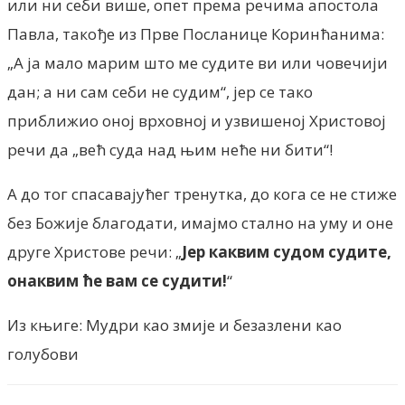
или ни себи више, опет према речима апостола
Павла, такође из Прве Посланице Коринћанима:
„А ја мало марим што ме судите ви или човечији
дан; а ни сам себи не судим“, јер се тако
приближио оној врховној и узвишеној Христовој
речи да „већ суда над њим неће ни бити“!
А до тог спасавајућег тренутка, до кога се не стиже
без Божије благодати, имајмо стално на уму и оне
друге Христове речи: „
Јер каквим судом судите,
онаквим ће вам се судити!
“
Из књиге: Мудри као змије и безазлени као
голубови