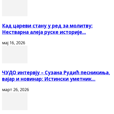
Кад цареви стану у ред за молитву:
Нестварна алеја руске историје...
мај 16, 2026
ЧУДО интервју – Сузана Рудић песникиња,
вајар и новинар: Истински уметник...
март 26, 2026