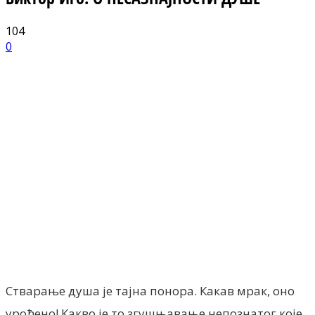
104
0
Facebook
X
ReddIt
Email
Pri
Стварање душа је тајна понора. Какав мрак, оно
урођено! Какво је то згушњавање непознатог које