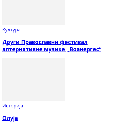
Култура
Други Православни фестивал
алтернативне музике „Воанергес“
Историја
Олуја