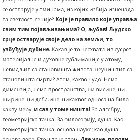
се остварује у тминама, из којих избија изненада
та светлост, геније?
Које је правило које управља
свим тим појављивањима? О, љубав! Људско
срце остварује своје дело на земљи, то
узбуђује дубине.
Какав је то несхватљив сусрет
материјалне и духовне сублимације у атому,
невидљив са становишта живота, неуништив са
становишта смрти? Атом, какво чудо! Нема
димензија, нема пространства, ни висине, ни
ширине, ни дебљине, никаквог односа на било
какву меру,
и сав у томе ништа!
За алгебру,
геометријска тачка. За философију, душа. Као
геометријска тачка, основа науке; као душа,
основа вере. Ето шта је атом.
Две урне, полови,