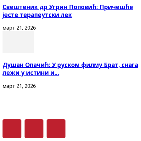
Свештеник др Угрин Поповић: Причешће
јесте терапеутски лек
март 21, 2026
Душан Опачић: У руском филму Брат, снага
лежи у истини и...
март 21, 2026