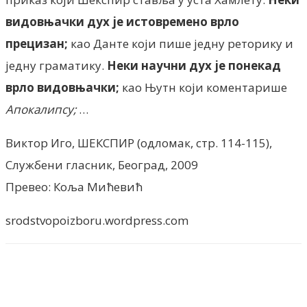
видовњачки дух је истовремено врло
прецизан;
као Данте који пише једну реторику и
једну граматику.
Неки научни дух је понекад
врло видовњачки;
као Њутн који коментарише
Апокалипсу;
…
Виктор Иго, ШЕКСПИР (одломак, стр. 114-115),
Службени гласник, Београд, 2009
Превео: Коља Мићевић
srodstvopoizboru.wordpress.com
Facebook
X
ReddIt
Email
Pri