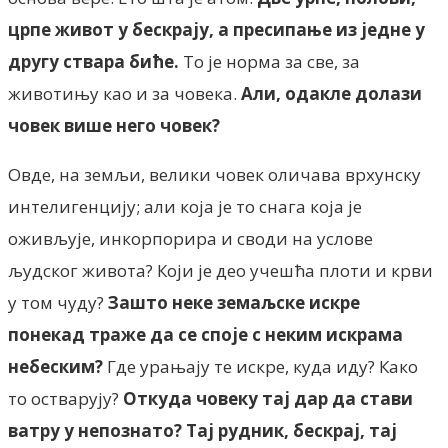
црпе живот у бескрају, а пресипање из једне у
другу ствара биће.
То је норма за све, за
животињу као и за човека.
Али, одакле долази
човек више него човек?
Овде, на земљи, велики човек оличава врхунску
интелигенцију; али која је то снага која је
оживљује, инкорпорира и своди на услове
људског живота? Који је део учешћа плоти и крви
у том чуду?
Зашто неке земаљске искре
понекад траже да се споје с неким искрама
небеским?
Где урањају те искре, куда иду? Како
то остварују?
Откуда човеку тај дар да стави
ватру у непознато?
Тај рудник, бескрај, тај