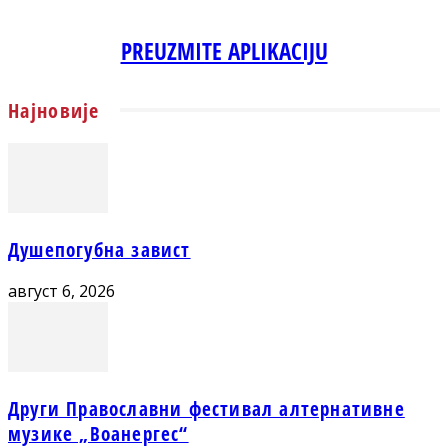
PREUZMITE APLIKACIJU
Најновије
Душепогубна завист
август 6, 2026
Други Православни фестивал алтернативне
музике „Воанергес“