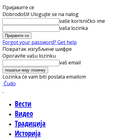
Пријавите се
Dobrodošli! Ulogujte se na nalog
vaše korisničko ime
vaša lozinka
Forgot your password? Get help
Повратак изгубљене шифре
Oporavite vašu lozinku
vaš email
Lozinka će vam biti poslata emailom
Čudo
Вести
Видео
Традиција
Историја