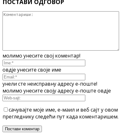
ПОСТАВИ ОДГОВОР
молимо унесите свој коментар!
овдје унесите своје име
унели сте неисправну адресу е-поште!
молимо унесите своју адресу е-поште овдје
сачувајте моје име, е-маил и веб сајт у овом
прегледнику следећи пут када коментаришем.