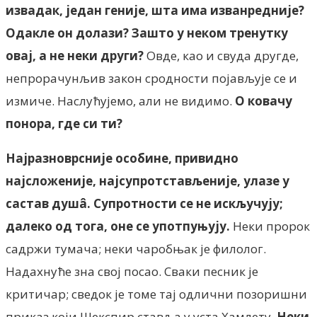
извадак, један геније, шта има изванредније?
Одакле он долази? Зашто у неком тренутку
овај, а не неки други?
Овде, као и свуда другде,
непрорачунљив закон сродности појављује се и
измиче. Наслућујемо, али не видимо.
О ковачу
понора, где си ти?
Најразноврсније особине, привидно
најсложеније, најсупротстављеније, улазе у
састав душâ. Супротности се не искључују;
далеко од тога, оне се употпуњују.
Неки пророк
садржи тумача; неки чаробњак је филолог.
Надахнуће зна свој посао. Сваки песник је
критичар; сведок је томе тај одлични позоришни
приказ који Шекспир ставља у уста Хамлету.
Неки