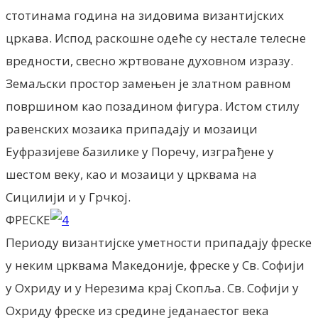
стотинама година на зидовима византијских
цркава. Испод раскошне одеће су нестале телесне
вредности, свесно жртвоване духовном изразу.
Земаљски простор замењен је златном равном
површином као позадином фигура. Истом стилу
равенских мозаика припадају и мозаици
Еуфразијеве базилике у Поречу, изграђене у
шестом веку, као и мозаици у црквама на
Сицилији и у Грчкој.
ФРЕСКЕ
Периоду византијске уметности припадају фреске
у неким црквама Македоније, фреске у Св. Софији
у Охриду и у Нерезима крај Скопља. Св. Софији у
Охриду фреске из средине једанаестог века