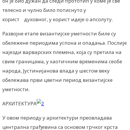
он је био дужан да следи прототип у коме је све
телесно и чулно било потиснуто у
корист духовног, у корист идеје о апсолуту.
Развојне етапе византијске уметности биле су
обележене периодима успона и опадања. Послије
најезди варварских племена, која су претила на
свим границама, у хаотичним временима сеобе
народа, Јустинијанова влада у шестом веку
обележава први цветни период византијске
уметности.
АРХИТЕКТУРА
У овом периоду у архитектури преовладава
централна грађевина са основом грчког крста