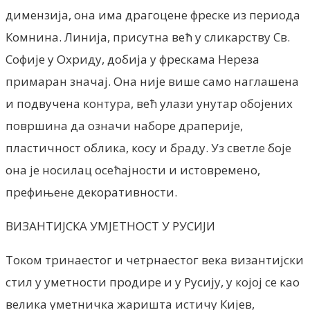
димензија, она има драгоцене фреске из периода
Комнина. Линија, присутна већ у сликарству Св.
Софије у Охриду, добија у фрескама Нереза
примаран значај. Она није више само наглашена
и подвучена контура, већ улази унутар обојених
површина да означи наборе драперије,
пластичност облика, косу и браду. Уз светле боје
она је носилац осећајности и истовремено,
префињене декоративности.
ВИЗАНТИЈСКА УМЈЕТНОСТ У РУСИЈИ
Током тринаестог и четрнаестог века византијски
стил у уметности продире и у Русију, у којој се као
велика уметничка жаришта истичу Кијев,