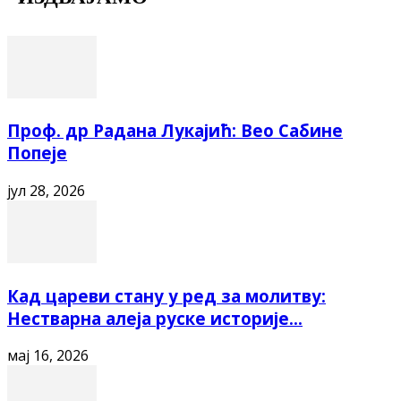
Проф. др Радана Лукајић: Вео Сабине
Попеје
јул 28, 2026
Кад цареви стану у ред за молитву:
Нестварна алеја руске историје...
мај 16, 2026