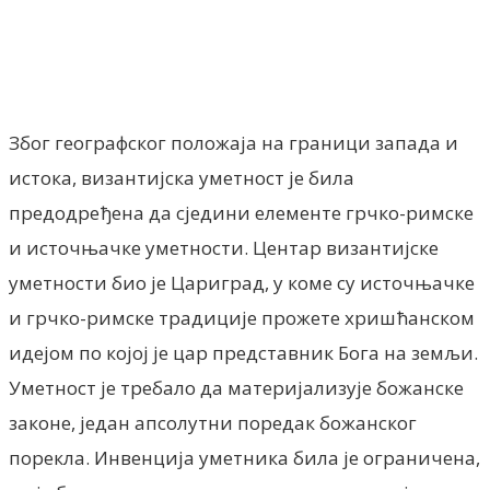
Facebook
X
ReddIt
Email
Pri
Због географског положаја на граници запада и
истока, византијска уметност је била
предодређена да сједини елементе грчко-римске
и источњачке уметности. Центар византијске
уметности био је Цариград, у коме су источњачке
и грчко-римске традиције прожете хришћанском
идејом по којој је цар представник Бога на земљи.
Уметност је требало да материјализује божанске
законе, један апсолутни поредак божанског
порекла. Инвенција уметника била је ограничена,