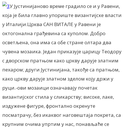
У Јустинијаново време градило се и у Равени,
која је била главно упориште византијске власти
у Италији.Црква САН ВИТАЛЕ у Равени је
октогонална грађевина са куполом. Добро
осветљена, она има са обе стране олтара два
чувена мозаика. Један приказује царицу Теодору
с дворском пратњом како цркву дарује златним
пехаром; други Јустинијана, такође са пратњом,
како цркву дарује златном зделом коју држи у
руци.-ови мозаици означавају почетак
византијског стила у сликарству; високе, лаке,
издужене фигуре, фронтално окренуте
посматрачу, без икаквог наговештаја покрета, са
крупним очима упртим у нас, понављаће се