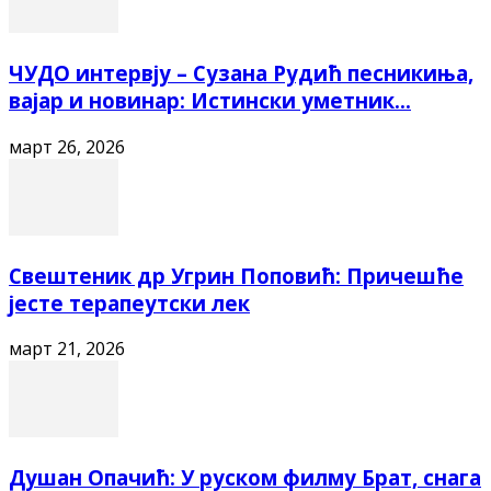
ЧУДО интервју – Сузана Рудић песникиња,
вајар и новинар: Истински уметник...
март 26, 2026
Свештеник др Угрин Поповић: Причешће
јесте терапеутски лек
март 21, 2026
Душан Опачић: У руском филму Брат, снага