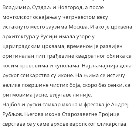
Владимир, Суздаљ и Новгород, а после
монголског освајања у четрнаестом веку
истакнуто место заузима Москва. И ако је црквена
архитектура у Русији имала узоре у
цариградским црквама, временом је развијен
оригиналан тип грађевине квадратног облика са
косим крововима и куполама. Најзначајнија дела
руског сликарства су иконе. На њима се истичу
велике површине чистих боја, скоро без сенки, са
ритмовима јасне, вијугаве линије.
Најбољи руски сликар икона и фресака је Андреј
Рубљов. Његова икона Старозаветне Тројице
сврстава се у саме врхове европског сликарства.