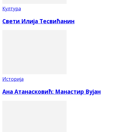
Култура
Свети Илија Тесвићанин
Историја
Ана Атанасковић: Манастир Вујан