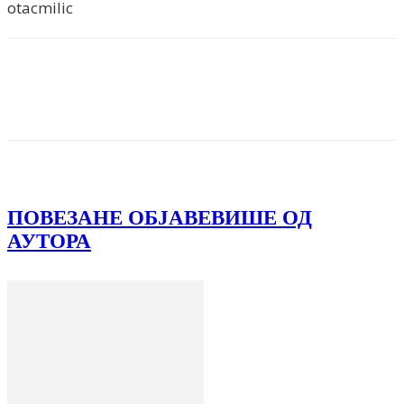
otacmilic
Facebook
X
ReddIt
Email
Pri
ПОВЕЗАНЕ ОБЈАВЕ
ВИШЕ ОД
АУТОРА