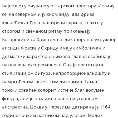
највише су очуване у олтарском простору. Истичу
се, на северном и јужном зиду, два фриза
клечећих анђела раширених крила, који се у
строгом и свечаном ритму приклањају
Богородици са Христом насликаној у полукружној
апсиди. Фреске у Охриду имају симболичан и
догматски карактер и њихова главна особина је
наглашена експресивност. Она је постигнута
стилизацијом фигура, непропорционалношћу и
намргођеним, аскетским ликовима. Таман,
тонски схваћен колорит истиче благ волумен
фигура, али је позадина равна и углавном
апстрактна. Црква у Нерезима датирана је 1164.
године грчким натписом над улазом. Малих