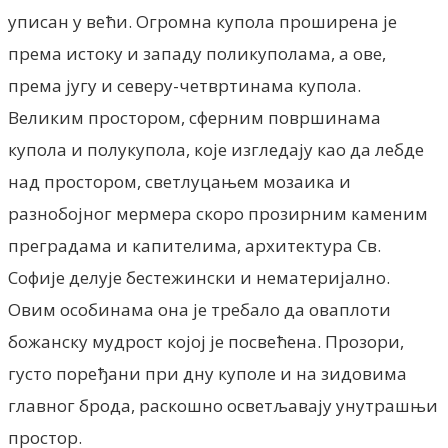
уписан у већи. Огромна купола проширена је
према истоку и западу поликуполама, а ове,
према југу и северу-четвртинама купола.
Великим простором, сферним површинама
купола и полукупола, које изгледају као да лебде
над простором, светлуцањем мозаика и
разнобојног мермера скоро прозирним каменим
преградама и капителима, архитектура Св.
Софије делује бестежински и нематеријално.
Овим особинама она је требало да оваплоти
божанску мудрост којој је посвећена. Прозори,
густо поређани при дну куполе и на зидовима
главног брода, раскошно осветљавају унутрашњи
простор.