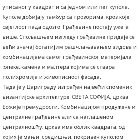
уписаног у квадрат и са једном или пет купола.
Куполе добијају тамбур са прозорима, кроз које
свјетлост пада одозго. Грађевине постају уже ,а
више. Спољашњем изгледу грађевине придаје се
већи значај богатијим рашчлањавањем зидова и
комбинацијама самог грађевинског материјала
:опеке, камена и малтера којима се ствара
полихромија и живописност фасада.
Тада је у Цариграду изграђен највећи споменик
византијске архитектуре: СВЕТА СОФИЈА, црква
Божије премудрости. Комбинацијом продужене и
централне грађевине али са наглашеном
централношћу, црква има облик квадрата, од
којих је мањи, средишњи, покривен куполом