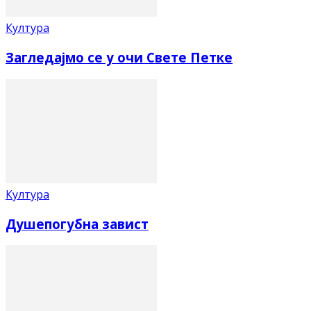
Култура
Загледајмо се у очи Свете Петке
Култура
Душепогубна завист