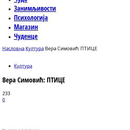
Занимљивости
Психологија
Магазин
Чуденце
Насловна
Култура
Вера Симовић: ПТИЦЕ
Култура
Вера Симовић: ПТИЦЕ
233
0
Facebook
X
ReddIt
Email
Pri