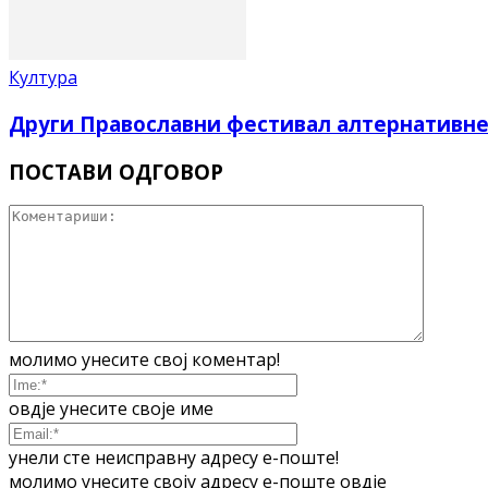
Култура
Други Православни фестивал алтернативне
ПОСТАВИ ОДГОВОР
молимо унесите свој коментар!
овдје унесите своје име
унели сте неисправну адресу е-поште!
молимо унесите своју адресу е-поште овдје