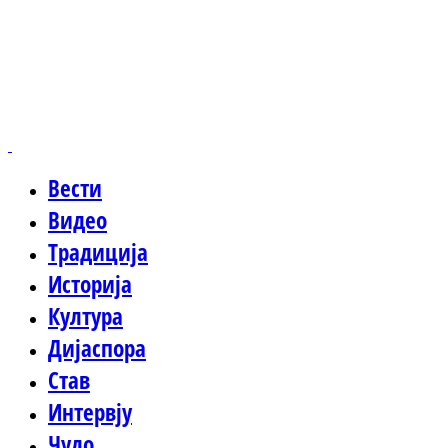
Вести
Видео
Традиција
Историја
Култура
Дијаспора
Став
Интервју
Чудо