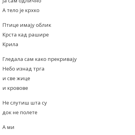
Ја сам одлично
А тело је крхко
Птице имају облик
Крста кад рашире
Крила
Гледала сам како прекривају
Небо изнад трга
и све жице
и кровове
Не слутиш шта су
док не полете
А ми