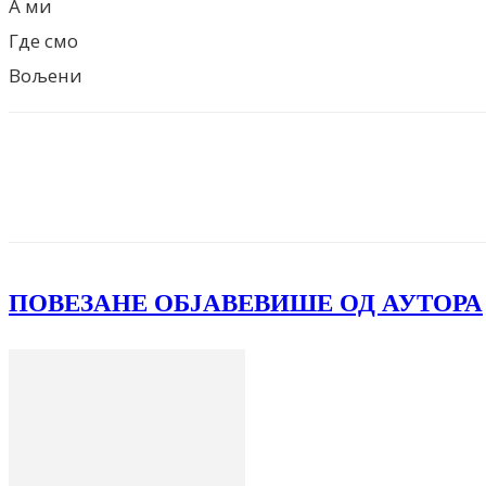
А ми
Где смо
Вољени
Facebook
X
ReddIt
Email
Pri
ПОВЕЗАНЕ ОБЈАВЕ
ВИШЕ ОД АУТОРА