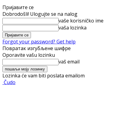
Пријавите се
Dobrodošli! Ulogujte se na nalog
vaše korisničko ime
vaša lozinka
Forgot your password? Get help
Повратак изгубљене шифре
Oporavite vašu lozinku
vaš email
Lozinka će vam biti poslata emailom
Čudo