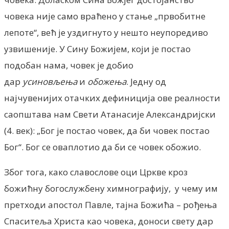
човека није само враћено у стање „првобитне
лепоте“, већ је уздигнуто у нешто неупоредиво
узвишеније. У Сину Божијем, који је постао
подобан нама, човек је добио
дар
усиновљења
и
обожења
. Једну од
најчувенијих отачких дефиниција ове реалности
саопштава нам Свети Атанасије Александријски
(4. век): „Бог је постао човек, да би човек постао
Бог“. Бог се оваплотио да би се човек обожио.
Због тога, како славослове оци Цркве кроз
божићну богослужбену химнографију, у чему им
претходи апостол Павле, тајна Божића – рођења
Спаситеља Христа као човека, доноси свету дар