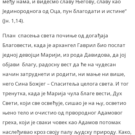
међу нама, и видесмо славу Његову, славу као
Јединороднога од Оца, пун благодати и истине“
(Јн. 1,14).
План спасења света почиње од догађаја
Благовести, када је архангел Гаврил био послат
једној девојци Марији, из рода Давидова, да јој
објави благу, радосну вест да ће на чудесан
начин затруднети и родити, ни мање ни више,
него Сина Божјег – Спаситеља целога света. И тог
тренутка, када је Марија чула благе вести, Дух
Свети, који све освећује, сишао је на њу, осветио
њено тело и очистио од првородног Адамовог
греха, који је сваки човек као Адамов потомак
наслеђивао кроз своју палу људску природу. Како,