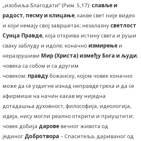
„изобиља благодати“ (Рим. 5,17):
славље и
радост,
песму и клицање
, какве свет није видео
и који немају свој завршетак; незалазну
светлост
Сунца Правде,
која открива истину свега и руши
сваку заблуду и идоле; коначно
измирење
и
неразрушиви
Мир (Христа) између Бога и људи
,
човека са собом и са другим
човеком;
правду
божанску, којом човек коначно
може да се уздигне изнад неправде греха и да се
афирмише на начин какав му ниједна
дотадашња духовност, философија, идеологија,
идеја, нису могли реално открити и приуштити;
човек добија
дарове
вечног живота од
јединог
Добротвора
– Спаситеља, дариваног од