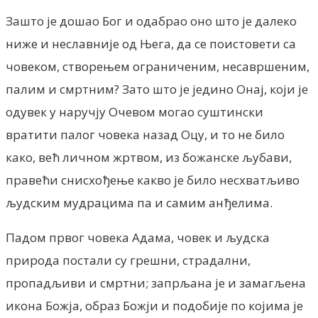
Зашто је дошао Бог и одабрао оно што је далеко
ниже и неславније од Њега, да се поистовети са
човеком, створењем ограниченим, несавршеним,
палим и смртним? Зато што је једино Онај, који је
одувек у наручју Очевом могао суштински
вратити палог човека назад Оцу, и то не било
како, већ личном жртвом, из божанске љубави,
правећи снисхођење какво је било несхватљиво
људским мудрацима па и самим анђелима.
Падом првог човека Адама, човек и људска
природа постали су грешни, страдални,
пропадљиви и смртни; запрљана је и замагљена
икона Божја, образ Божји и подобије по којима је