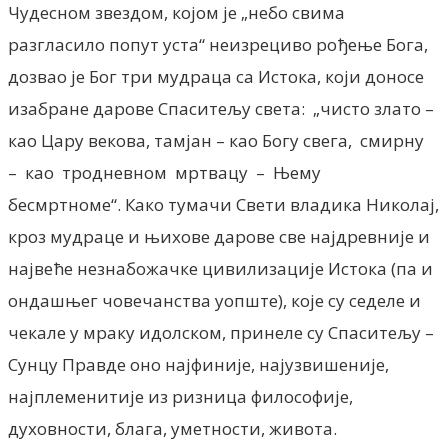
Чудесном звездом, којом је „небо свима
разгласило попут уста“ неизрециво рођење Бога,
дозвао је Бог три мудраца са Истока, који доносе
изабране дарове Спаситељу света: „чисто злато –
као Цару векова, тамјан – као Богу свега, смирну
– као тродневном мртвацу – Њему
бесмртноме“. Како тумачи Свети владика Николај,
кроз мудраце и њихове дарове све најдревније и
највеће незнабожачке цивилизације Истока (па и
ондашњег човечанства уопште), које су седеле и
чекале у мраку идолском, принеле су Спаситељу –
Сунцу Правде оно најфиније, најузвишеније,
најплеменитије из ризница философије,
духовности, блага, уметности, живота.