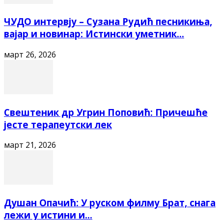
ЧУДО интервју – Сузана Рудић песникиња,
вајар и новинар: Истински уметник...
март 26, 2026
Свештеник др Угрин Поповић: Причешће
јесте терапеутски лек
март 21, 2026
Душан Опачић: У руском филму Брат, снага
лежи у истини и...