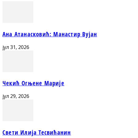
Ана Атанасковић: Манастир Вујан
јул 31, 2026
Чекић Огњене Марије
јул 29, 2026
Свети Илија Тесвићанин