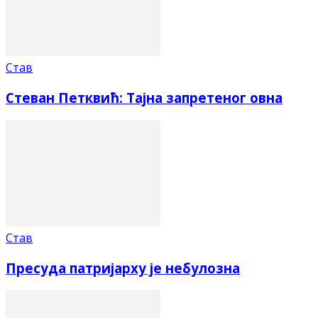
Став
Стеван Петквић: Тајна запретеног овна
Став
Пресуда патријарху је небулозна