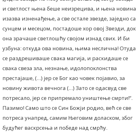
и светлост њена беше неизрецива, и њена новина
изазва изненађење, а све остале звезде, заједно са
сунцем и месецом, постадоше хор овој Звезди, док
она зрачаше светлошћу својом изнад свих. И би
узбуна: откуда ова новина, њима неслична! Отуда
се раздрешиваше свака магија, и раскидаше се
свака свеза зла, незнање, идолопоклонства
престајаше, (…) јер се Бог као човек појавио, за
новину живота вечнога (…) Зато се одасвуд све
потресало, јер се припремало уништење смрти!“.
Пазимо! Само што се Син Божји родио, већ се све
потреса унапред, самим Његовим доласком, због
будућег васкрсења и победе над смрћу.