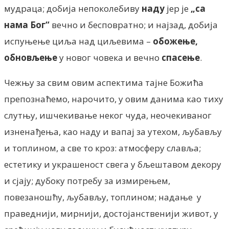
мудраца; добија непоколебиву
наду
јер је
„са
нама Бог“
вечно и бесповратно; и најзад, добија
испуњење циља над циљевима –
обожење,
обновљење
у новог човека и вечно
спасење
.
Чежњу за свим овим аспектима тајне Божића
препознаћемо, нарочито, у овим данима као тиху
слутњу, ишчекивање неког чуда, неочекиваног
изненађења, као наду и вапај за утехом, љубављу
и топлином, а све то кроз: атмосферу славља;
естетику и украшеност свега у бљештавом декору
и сјају; дубоку потребу за измирењем,
повезаношћу, љубављу, топлином; надање у
праведнији, мирнији, достојанственији живот, у