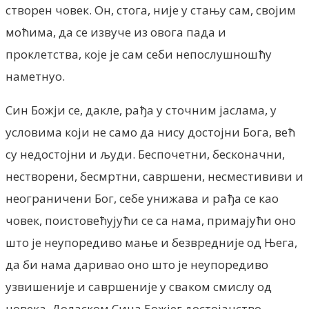
створен човек. Он, стога, није у стању сам, својим
моћима, да се извуче из овога пада и
проклетства, које је сам себи непослушношћу
наметнуо.
Син Божји се, дакле, рађа у сточним јаслама, у
условима који не само да нису достојни Бога, већ
су недостојни и људи. Беспочетни, бесконачни,
нестворени, бесмртни, савршени, несместививи и
неограничени Бог, себе унижава и рађа се као
човек, поистовећујући се са нама, примајући оно
што је неупоредиво мање и безвредније од Њега,
да би нама даривао оно што је неупоредиво
узвишеније и савршеније у сваком смислу од
човека. Доласком Сина Божјег достојанство