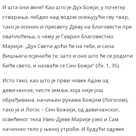
И шта они веле? Као што је Дух Божји, у почетку
стварања, лебдео над водом осењујући сву твар,
тако је осенио и пресвету Дјеву на Благовести пре
оваплоћења, о чему је Гаврил благовестио
Марији: „Дух Свети доћи ће на тебе, и сила
Вишњега осјениће те; зато и оно што ће се родити
биће свето, и назваће се Син Божји“ (Лк. 1, 35).
Исто тако, као што је први човек Адам од
девичанске, чисте земље, која није још
обрађивана, начињен рукама Божјим (Логосом),
тако је и Логос – Син Божији, од девичанског,
освећеног тела Увек-Дјеве Марије узео и Сам
начинио тело у њеној утроби. И будући одувек