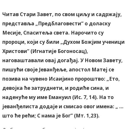
Читав Стари Завет, по свом циљу и садржају,
представља „Предблаговести“ о доласку
Месије, Спаситеља света. Нарочито су
пророци, који су били „Духом Божјим ученици
Христови“ (Игнатије Богоносац),
наговаштавали овај догађај. У Новом Завету,
пишући своје Јеванђеље, апостол Матеј се
позива на чувено Исаијино пророштво: „Ето,
девојка ће затруднети, и родиће сина, и
наденуће му име Емануил (Ис. 7, 14). На то
јеванђелиста додаје и смисао овог имена: „ …
што ће рећи; С нама је Бог” (Мт. 1,23).