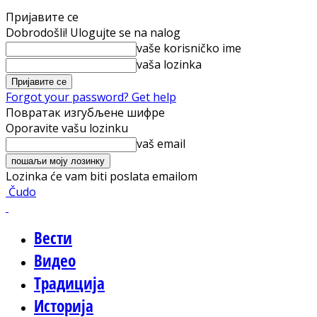
Пријавите се
Dobrodošli! Ulogujte se na nalog
vaše korisničko ime
vaša lozinka
Forgot your password? Get help
Повратак изгубљене шифре
Oporavite vašu lozinku
vaš email
Lozinka će vam biti poslata emailom
Čudo
Вести
Видео
Традиција
Историја