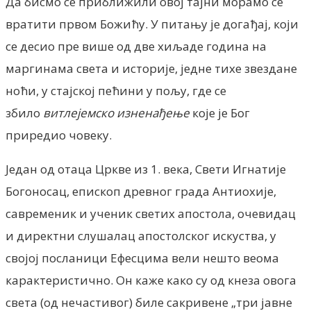
Да бисмо се приближили овој тајни морамо се
вратити првом Божићу. У питању је догађај, који
се десио пре више од две хиљаде година на
маргинама света и историје, једне тихе звездане
ноћи, у стајској пећини у пољу, где се
збило
витлејемско изненађење
које је Бог
приредио човеку.
Један од отаца Цркве из 1. века, Свети Игнатије
Богоносац, епископ древног града Антиохије,
савременик и ученик светих апостола, очевидац
и директни слушалац апостолског искуства, у
својој посланици Ефесцима вели нешто веома
карактеристично. Он каже како су од кнеза овога
света (од нечастивог) биле сакривене „три јавне