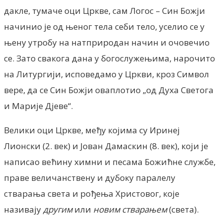
дакле, тумаче оци Цркве, сам Логос – Син Божји
начинио је од њеног тела себи тело, уселио се у
њену утробу на натприродан начин и очовечио
се. Зато свакога дана у богослужењима, нарочито
на Литургији, исповедамо у Цркви, кроз Символ
вере, да се Син Божји оваплотио „од Духа Светога
и Марије Дјеве“.
Велики оци Цркве, међу којима су Иринеј
Лионски (2. век) и Јован Дамаскин (8. век), који је
написао већину химни и песама Божићне службе,
праве величанствену и дубоку паралелу
стварања света и рођења Христовог, које
називају
другим
или
новим стварањем
(света).