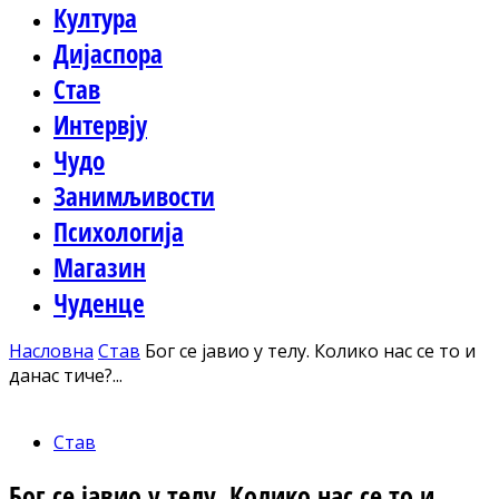
Култура
Дијаспора
Став
Интервју
Чудо
Занимљивости
Психологија
Магазин
Чуденце
Насловна
Став
Бог се јавио у телу. Колико нас се то и
данас тиче?...
Став
Бог се јавио у телу. Колико нас се то и