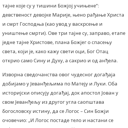
тајне које су у тишини Божјој учињене“:
девственост девојке Марије, њено рађање Христа
и смрт Господња (као увод у васкрсење и
уништење смрти). Ове три тајне су, заправо, етапе
једне тајне Христове, плана Божјег о спасењу
света, који је, како кажу свети оци, Бог Отац
открио само Сину и Духу, а сакрио и од анђела.
Изворна сведочанства овог чудесног догађаја
добијамо у Јеванђељима по Матеју и Луки. Оба
историјски описују догађај, док апостол Јован у
свом Јеванђељу из другог угла саопштава
богословску истину, да се Логос – Син Божји
очовечио: „И Логос постаде тело и настани се