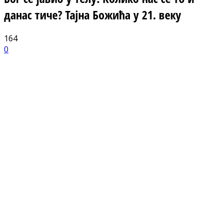
данас тиче? Тајна Божића у 21. веку
164
0
Facebook
X
ReddIt
Email
Pri