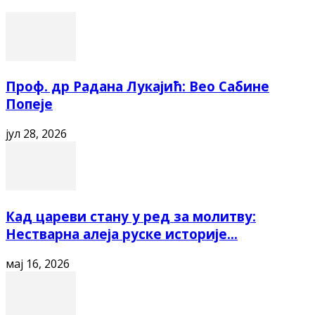
Проф. др Радана Лукајић: Вео Сабине
Попеје
јул 28, 2026
Кад цареви стану у ред за молитву:
Нестварна алеја руске историје...
мај 16, 2026