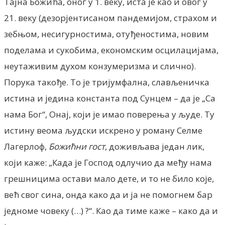
Тајна Божића, оног у 1. веку, иста је као и овог у
21. веку (дезорјентисаном пандемијом, страхом и
зебњом, несигурностима, отуђеностима, новим
поделама и сукобима, економским осцилацијама,
неутаживим духом конзумеризма и слично).
Порука такође. То је тријумфална, слављеничка
истина и једина константа под Сунцем – да је „Са
нама Бог“, Онај, који је имао поверења у људе. Ту
истину веома људски искрено у роману Селме
Лагерлоф,
Божићни гост
, доживљава један лик,
који каже: „Када је Господ одлучио да међу нама
грешницима остави мало дете, и то не било које,
већ свог сина, онда како да и ја не помогнем бар
једноме човеку (…) ?“. Као да тиме каже – како да и