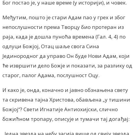
Бог постао је, у наше време (у историји), и човек.
Међутим, пошто је стари Адам пао у грех и због
непослушности према Творцу био протеран из
раја, када је дошла пуноћа времена (Гал. 4, 4) по
одлуци Божјој, Отац шаље свога Сина
Јединородног да управо Он буде Нови Адам, који
ће извршити дело Божје и показати, за разлику од
старог, палог Адама, послушност Оцу.
И како је, онда, коначно и јавно обзнањена свету
та скривена тајна Христова, обављена „у тишини
Божјој“? Свети Игнатије Антиохијски, слично
божићном тропару, описује и тумачи тај догађај:
„Једна звезда на небу засија више од свију звезда