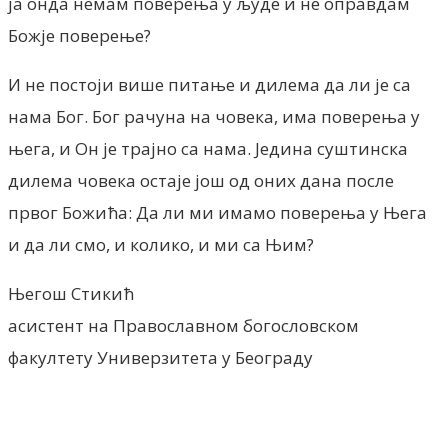
ја онда немам поверења у људе и не оправдам
Божје поверење?
И не постоји више питање и дилема да ли је са
нама Бог. Бог рачуна на човека, има поверења у
њега, и Он је трајно са нама. Једина суштинска
дилема човека остаје још од оних дана после
првог Божића: Да ли ми имамо поверења у Њега
и да ли смо, и колико, и ми са Њим?
Његош Стикић
асистент на Православном богословском
факултету Универзитета у Београду