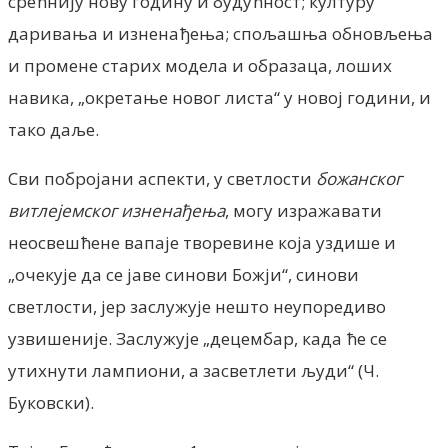
срећнију нову годину и будућност; културу
даривања и изненађења; спољашња обновљења
и промене старих модела и образаца, лоших
навика, „окретање новог листа“ у новој години, и
тако даље.
Сви побројани аспекти, у светлости
божанског
витлејемског изненађења
, могу изражавати
неосвешћене вапаје творевине која уздише и
„очекује да се јаве синови Божји“, синови
светлости, јер заслужује нешто неупоредиво
узвишеније. Заслужује „децембар, када ће се
утихнути лампиони, а засветлети људи“ (Ч.
Буковски).