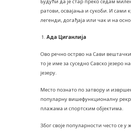
Будући да је стар преко седам миле
ратови, освајања и сукоби. И сами 
легенди, догађаја или чак и на ос
Aда Циганлија
Ово речно острво на Сави вештачким
то је име за суседно Савско језеро
језеру.
Место познато по затвору и извршењ
популарну вишефункционалну рекреа
плажама и спортским објектима.
Због своје популарности често се у