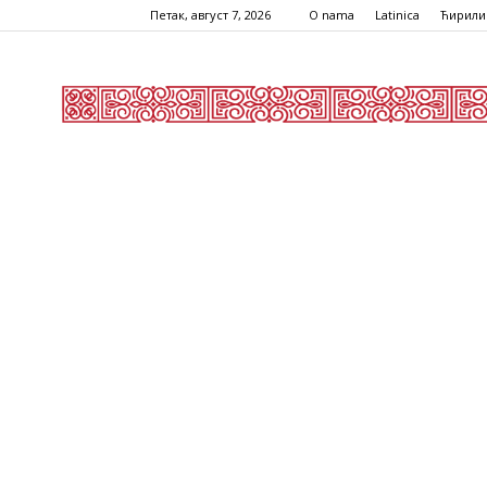
Петак, август 7, 2026
O nama
Latinica
Ћирили