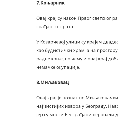
7.Коњарник
Овај крај су након Првог светског 
грађанског рата.
У Козарчевој улици су крајем дваде
као будистички храм, а на простор
радне коње, по чему и овај крај доб
немачке окупације.
8.Миљаковац
Овај крај је познат по Миљаковачким
најчистијих извора у Београду. Нав
јер су многи Београђани веровали да