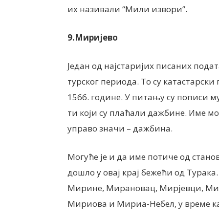
их називали “Мили извори”.
9.Миријево
Један од најстаријих писаних пода
турског периода. То су катастарски
1566. године. У питању су пописи 
ти који су плаћали дажбине. Име мо
управо значи – дажбина.
Могуће је и да име потиче од стано
дошло у овај крај бежећи од Турака
Мирине, Мирановац, Мирјевци, Ми
Мириова и Мириа-Небел, у време ка