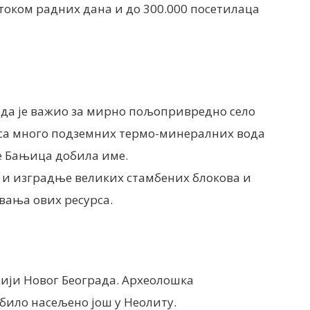
 током радних дана и до 300.000 посетилаца
рада је важио за мирно пољопривредно село
 са много подземних термо-минералних вода
је Бањица добила име.
 и изградње великих стамбених блокова и
вања ових ресурса.
рији Новог Београда. Aрхеолошка
 било насељено још у Неолиту.