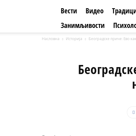
Вести
Видео
Традици
Занимљивости
Психоло
Насловна
Историја
Београдске приче: Ево ка
Београдске