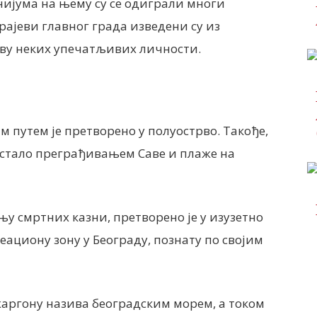
нијума на њему су се одиграли многи
крајеви главног града изведени су из
нову неких упечатљивих личности.
 путем је претворено у полуострво. Такође,
 настало преграђивањем Саве и плаже на
у смртних казни, претворено је у изузетно
циону зону у Београду, познату по својим
 жаргону назива београдским морем, а током