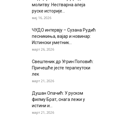
молитву: Нестварна алеја
руске историје...
мај 16, 2026
ЧУДО интервју – Сузана Рудић
песникиња, вајар и новинар:
Истински уметник...
март 26, 2026
Свештеник др Угрин Поповић:
Причешће јесте терапеутски
лек
март 21, 2026
Душан Опачић: У руском
филму Брат, снага лежи у
истини и...
март 21, 2026