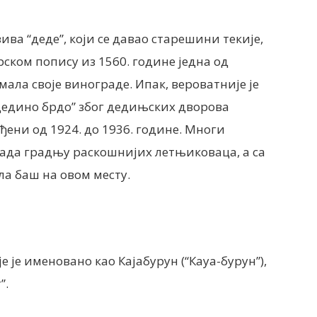
ива “деде”, који се давао старешини текије,
ском попису из 1560. године једна од
мала своје винограде. Ипак, вероватније је
“дедино брдо” због дедињских дворова
ени од 1924. до 1936. године. Многи
ада градњу раскошнијих летњиковаца, а са
а баш на овом месту.
 је именовано као Кајабурун (“Каyа-бурун”),
”.