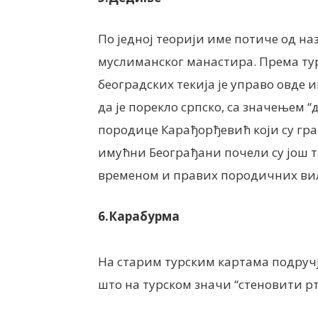
По једној теорији име потиче од наз
муслиманског манастира. Према тур
београдских текија је управо овде и
да је порекло српско, са значењем 
породице Карађорђевић који су грађ
имућни Београђани почели су још т
временом и правих породичних вил
6.Карабурма
На старим турским картама подручје
што на турском значи “стеновити рт