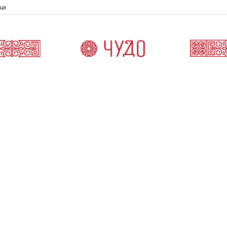
ца
Čudo