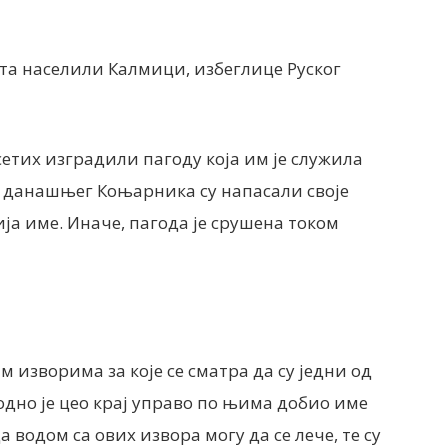
рата населили Калмици, избеглице Руског
сетих изградили пагоду која им је служила
у данашњег Коњарника су напасали своје
ија име. Иначе, пагода је срушена током
 изворима за које се сматра да су једни од
одно је цео крај управо по њима добио име
 водом са ових извора могу да се лече, те су