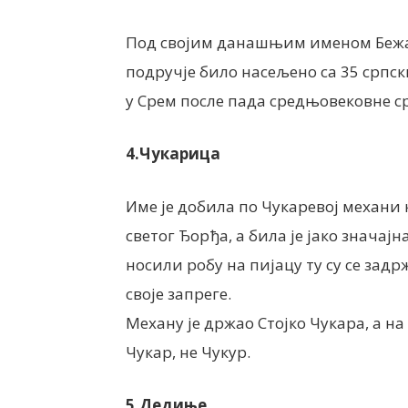
Под својим данашњим именом Бежани
подручје било насељено са 35 српск
у Срем после пада средњовековне ср
4.Чукарица
Име је добила по Чукаревој механи 
светог Ђорђа, а била је јако знача
носили робу на пијацу ту су се зад
своје запреге.
Механу је држао Стојко Чукара, а на
Чукар, не Чукур.
5.Дедиње