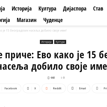
ја
Историја
Култура
Дијаспора
Став
гија
Магазин
Чуденце
ко је 15 београдских насеља добило своје име!
Историја
Култура
 приче: Ево како је 15 
насеља добило своје име
660
0
Facebook
X
ReddIt
Email
Pr