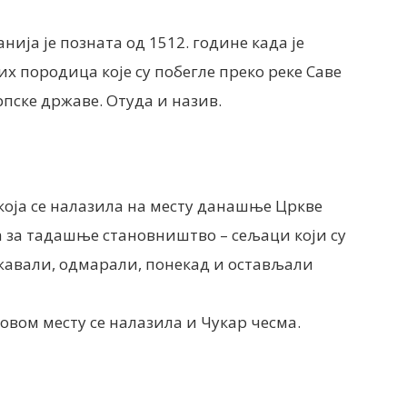
ја је позната од 1512. године када је
их породица које су побегле преко реке Саве
пске државе. Отуда и назив.
која се налазила на месту данашње Цркве
јна за тадашње становништво – сељаци који су
ржавали, одмарали, понекад и остављали
 овом месту се налазила и Чукар чесма.