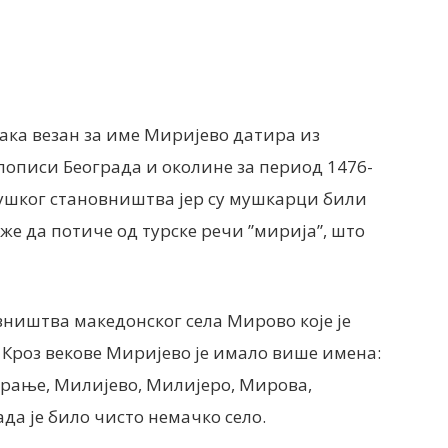
така везан за име Миријево датира из
 пописи Београда и околине за период 1476-
мушког становништва јер су мушкарци били
же да потиче од турске речи ”мирија”, што
вништва македонског села Мирово које је
. Кроз векове Миријево је имало више имена:
рање, Милијево, Милијеро, Мирова,
да је било чисто немачко село.