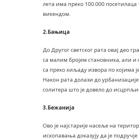
лета има преко 100.000 посетилаца
викендом.
2.Бањица
До Другог светског рата овај део г
са малим бројем становника, али и
са преко хиљаду извора по којима 
Након рата долази до урбанизације
солитера што је довело до исцрпљи
3.Бежанија
Ово је најстарије насеље на терито
ископавања доказују да је подручје