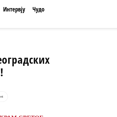
Интервју
Чудо
београдских
!
int