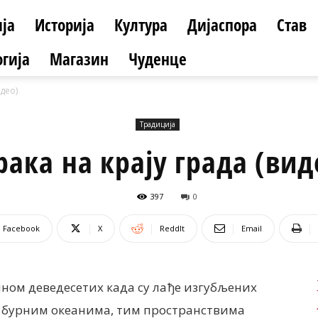
ја
Историја
Култура
Дијаспора
Став
гија
Магазин
Чуденце
идео)
Традиција
рака на крају града (вид
397
0
Facebook
X
ReddIt
Email
ином деведесетих када су лађе изгубљених
 бурним океанима, тим пространствима