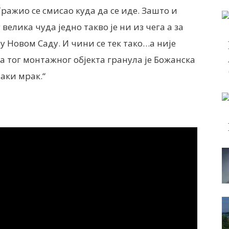
Тражио се смисао куда да се иде. Зашто и
велика чуда једно такво је ни из чега а за
у Новом Саду. И чини се тек тако…а није
 са тог монтажног објекта гранула је Божанска
ваки мрак.“