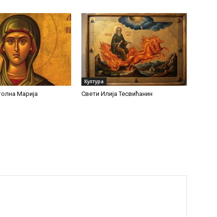
Култура
олна Марија
Свети Илија Тесвићанин