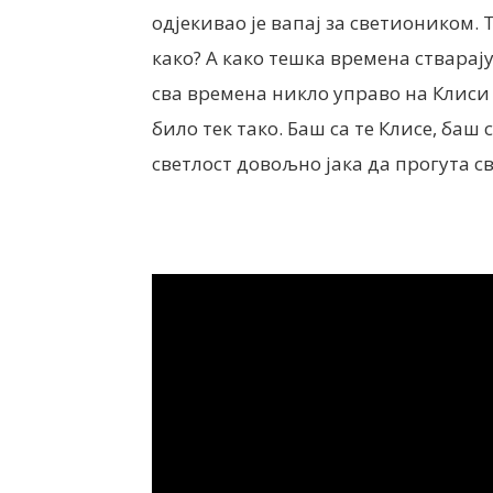
одјекивао је вапај за светиоником. 
како? А како тешка времена стварају 
сва времена никло управо на Клиси 
било тек тако. Баш са те Клисе, баш
светлост довољно јака да прогута с