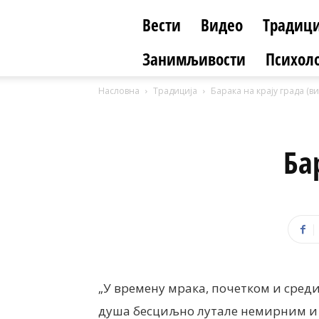
Вести
Видео
Традици
Занимљивости
Психоло
Насловна
Традиција
Барака на крају града (в
Ба
„У времену мрака, почетком и сред
душа бесциљно лутале немирним и