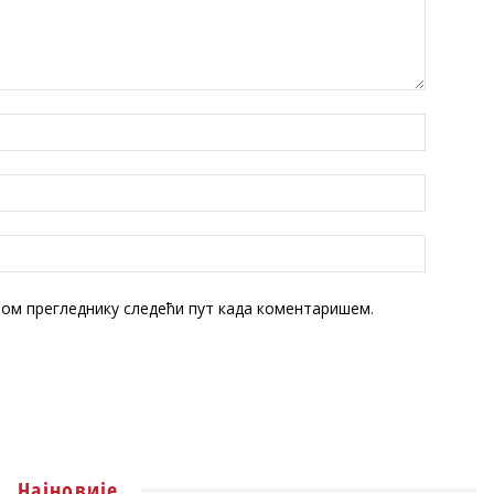
овом прегледнику следећи пут када коментаришем.
Најновије