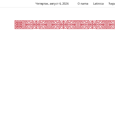
Четвртак, август 6, 2026
O nama
Latinica
Ћир