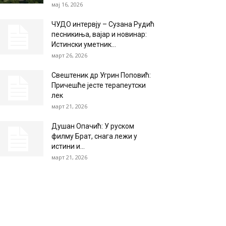
мај 16, 2026
ЧУДО интервју – Сузана Рудић
песникиња, вајар и новинар:
Истински уметник...
март 26, 2026
Свештеник др Угрин Поповић:
Причешће јесте терапеутски
лек
март 21, 2026
Душан Опачић: У руском
филму Брат, снага лежи у
истини и...
март 21, 2026