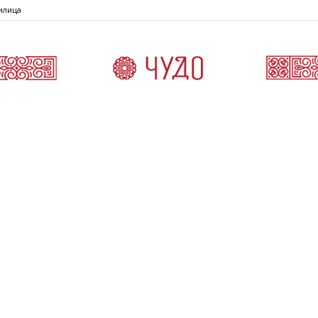
илица
Čudo