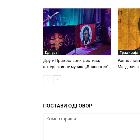
Култура
Традиција
Други Православни фестивал
Равноапост
алтернативне музике „Воанергес“
Магдалина
ПОСТАВИ ОДГОВОР