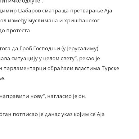
итичке одлуке“.
адимир Џабаров сматра да претварање Аја
скол између муслимана и хришћанског
до протеста.
тога да Гроб Господњи (у Јерусалиму)
ава ситуацију у целом свету“, рекао је
уски парламентарци обраћали властима Турске
е.
 направити нову“, нагласио је он.
ган потписао је данас указ којим се Аја