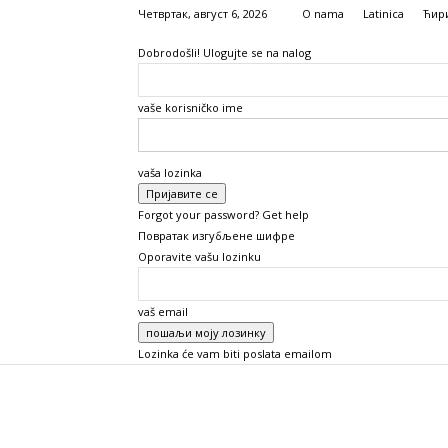
Четвртак, август 6, 2026
O nama
Latinica
Ћир
Dobrodošli! Ulogujte se na nalog
vaše korisničko ime
vaša lozinka
Forgot your password? Get help
Повратак изгубљене шифре
Oporavite vašu lozinku
vaš email
Lozinka će vam biti poslata emailom