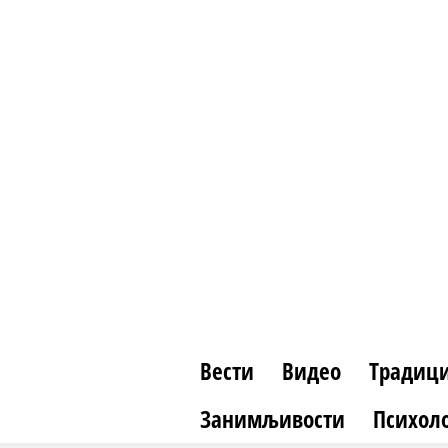
Вести
Видео
Традици
Занимљивости
Психоло