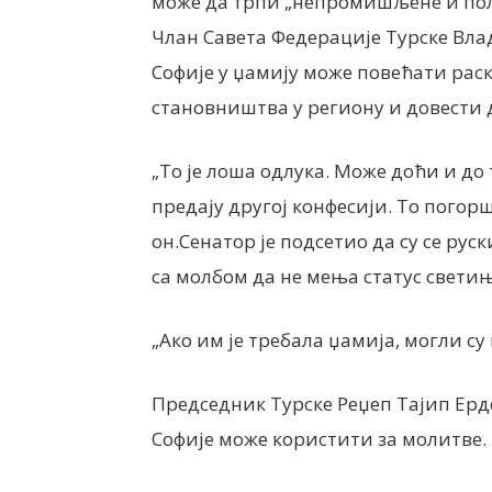
може да трпи „непромишљене и пол
Члан Савета Федерације Турске Вл
Софије у џамију може повећати ра
становништва у региону и довести 
„То је лоша одлука. Може доћи и до 
предају другој конфесији. То погорш
он.Сенатор је подсетио да су се р
са молбом да не мења статус светињ
„Ако им је требала џамија, могли су
Председник Турске Реџеп Тајип Ердо
Софије може користити за молитве.