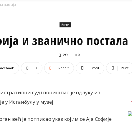
ла џамија
Вести
фија и званично постала
799
0
Facebook
X
ReddIt
Email
Print
истративни суд) поништио је одлуку из
е у Истанбулу у музеј.
ан већ је потписао указ којим се Аја Софије