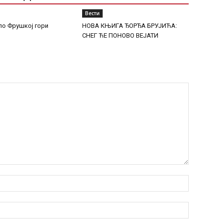
Вести
о Фрушкој гори
НОВА КЊИГА ЂОРЂА БРУЈИЋА:
СНЕГ ЋЕ ПОНОВО ВЕЈАТИ