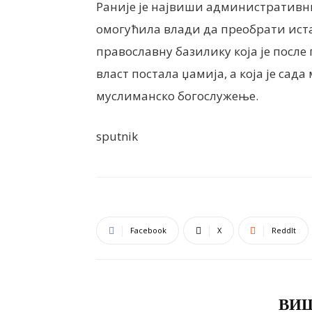
Раније је највиши административни 
омогућила влади да преобрати иста
православну базилику која је посл
власт постала џамија, а која је сада 
муслиманско богослужење.
sputnik
Facebook
X
ReddIt
ПОВЕЗАНЕ ОБЈАВЕ
ВИШ