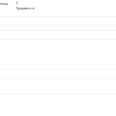
илица
Пријавите се