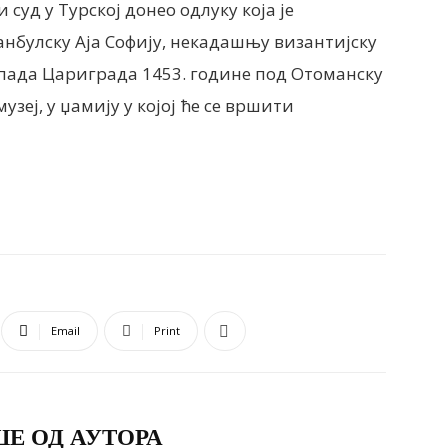
суд у Турској донео одлуку која је
нбулску Аја Софију, некадашњу византијску
е пада Цариграда 1453. године под Отоманску
музеј, у џамију у којој ће се вршити
Email
Print
Е ОД АУТОРА