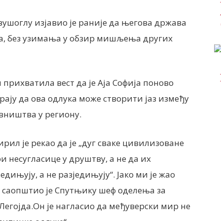
ушоглу изјавио је раније да његова држава
ра, без узимања у обзир мишљења других
 прихватила вест да је Аја Софија поново
рају да ова одлука може створити јаз између
вништва у региону.
ирил је рекао да је „дуг сваке цивилизоване
 несугласице у друштву, а не да их
едињују, а не разједињују“. Јако ми је жао
, саопштио је Спутњику шеф оделења за
егојда.Он је нагласио да међуверски мир не