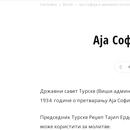
Насловна
Вести
Аја Софија и званично поста
Аја Со
Државни савет Турске (Виши админ
1934. године о претварању Аја Софиј
Председник Турске Реџеп Тајип Ердог
може користити за молитве.