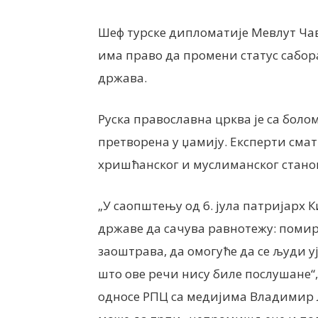
Шеф турске дипломатије Мевлут Чав
има право да промени статус сабо
држава.
Руска православна црква је са болом
претворена у џамију. Експерти смат
хришћанског и муслиманског стано
„У саопштењу од 6. јула патријарх К
државе да сачува равнотежу: помири
заоштрава, да омогуће да се људи уј
што ове речи нису биле послушане“
односе РПЦ са медијима Владимир Л