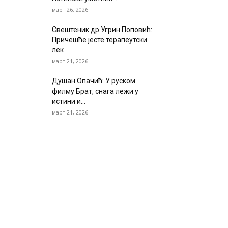
март 26, 2026
Свештеник др Угрин Поповић:
Причешће јесте терапеутски
лек
март 21, 2026
Душан Опачић: У руском
филму Брат, снага лежи у
истини и...
март 21, 2026