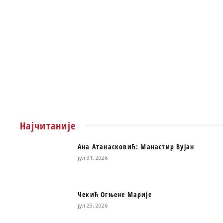
Најчитаније
Ана Атанасковић: Манастир Вујан
јул 31, 2026
Чекић Огњене Марије
јул 29, 2026