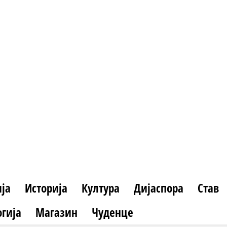
Čudo
ја
Историја
Култура
Дијаспора
Став
гија
Магазин
Чуденце