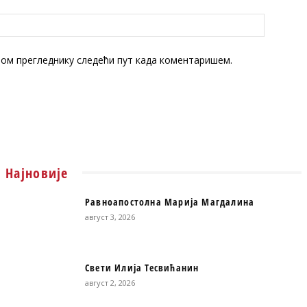
овом прегледнику следећи пут када коментаришем.
Најновије
Равноапостолна Марија Магдалина
август 3, 2026
Свети Илија Тесвићанин
август 2, 2026