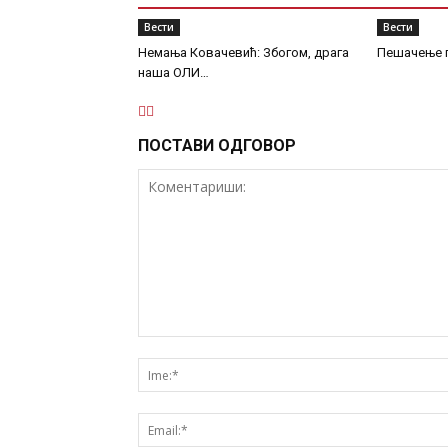
Вести
Вести
Немања Ковачевић: Збогом, драга
Пешачење п
наша ОЛИ…
ПОСТАВИ ОДГОВОР