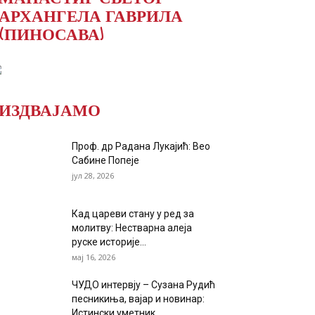
АРХАНГЕЛА ГАВРИЛА
(ПИНОСАВА)
ИЗДВАЈАМО
Проф. др Радана Лукајић: Вео
Сабине Попеје
јул 28, 2026
Кад цареви стану у ред за
молитву: Нестварна алеја
руске историје...
мај 16, 2026
ЧУДО интервју – Сузана Рудић
песникиња, вајар и новинар:
Истински уметник...