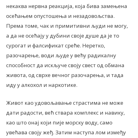
некаква нервна реакција, која бива замењена
осећањем опустошења и незадовољства.
Према томе, чак и примитивни људи не могу,
а да не осећају у дубини своје душе да је то
сурогат и фалсификат среће. Неретко,
разочарење, води људе у већу радикалну
способност да искључе своју свест од обмана
живота, од сврхе вечног разочарења, и тада
иду у алкохол и наркотике.
Живот као удовољавање страстима не може
дати радости, већ ствара комплекс и навику,
као што онај који пије морску воду, само
увећава своју жеђ. Затим наступа лом између