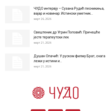
ЧУДО интервју – Сузана Рудић песникиња,
вајар и новинар: Истински уметник...
март 26, 2026
Свештеник др Угрин Поповић: Причешће
јесте терапеутски лек
март 21, 2026
Душан Опачић: У руском филму Брат, снага
лежи у истини и...
март 21, 2026