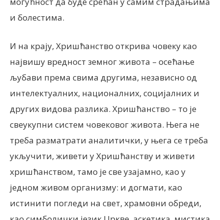
могућност да буде срећан у самим страдањима
и болестима.
И на крају, Хришћанство открива човеку као
највишу вредност земног живота – осећање
љубави према свима другима, независно од
интелектуалних, националних, социјалних и
других видова разлика. Хришћанство – то је
свеукупни систем човековог живота. Њега не
треба разматрати аналитички, у њега се треба
укључити, живети у Хришћанству и живети
хришћанством, тамо је све узајамно, као у
једном живом организму: и догмати, као
истинити погледи на свет, храмовни обреди,
као симболички језик Цркве, аскетика, мистика