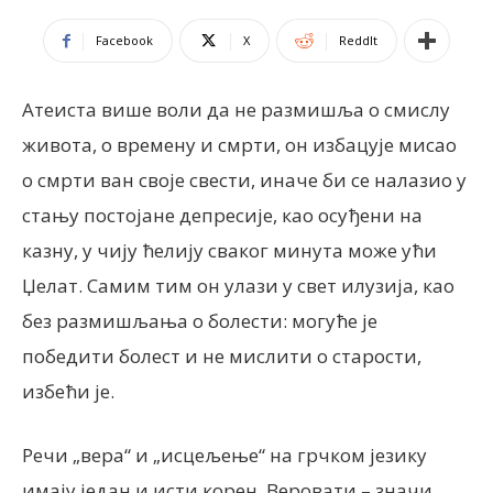
Facebook
X
ReddIt
Атеиста више воли да не размишља о смислу
живота, о времену и смрти, он избацује мисао
о смрти ван своје свести, иначе би се налазио у
стању постојане депресије, као осуђени на
казну, у чију ћелију сваког минута може ући
Џелат. Самим тим он улази у свет илузија, као
без размишљања о болести: могуће је
победити болест и не мислити о старости,
избећи је.
Речи „вера“ и „исцељење“ на грчком језику
имају један и исти корен. Веровати – значи