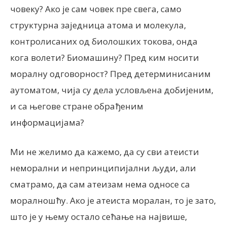
човеку? Ако је сам човек пре свега, само
структурна заједница атома и молекула,
контролисаних од биолошких токова, онда
кога волети? Биомашину? Пред ким носити
моралну одговорност? Пред детерминисаним
аутоматом, чија су дела условљена добијеним,
и са његове стране обрађеним
информацијама?
Ми не желимо да кажемо, да су сви атеисти
неморални и непринципијални људи, али
сматрамо, да сам атеизам нема односе са
моралношћу. Ако је атеиста моралан, то је зато,
што је у њему остало сећање на највише,