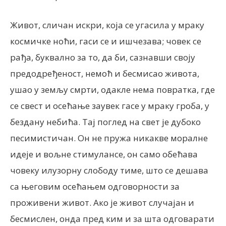
Живот, сличан искри, која се угасила у мраку
космичке ноћи, гаси се и ишчезава; човек се
рађа, буквално за то, да би, сазнавши своју
предодређеност, немоћ и бесмисао живота,
ушао у земљу смрти, одакле нема повратка, где
се свест и осећање заувек гасе у мраку гроба, у
бездану небића. Тај поглед на свет је дубоко
песимистичан. Он не пружа никакве моралне
идеје и вољне стимулансе, он само обећава
човеку илузорну слободу тиме, што се дешава
са његовим осећањем одговорности за
проживени живот. Ако је живот случајан и
бесмислен, онда пред ким и за шта одговарати