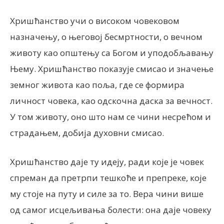
Хришћанство учи о високом човековом
назначењу, о његовој бесмртности, о вечном
животу као општењу са Богом и уподобљавању
Њему. Хришћанство показује смисао и значење
земног живота као поља, где се формира
личност човека, као одскочна даска за вечност.
У том животу, оно што нам се чини несрећом и
страдањем, добија духовни смисао.
Хришћанство даје ту идеју, ради које је човек
спреман да претрпи тешкоће и препреке, које
му стоје на путу и силе за то. Вера чини више
од самог исцељивања болести: она даје човеку