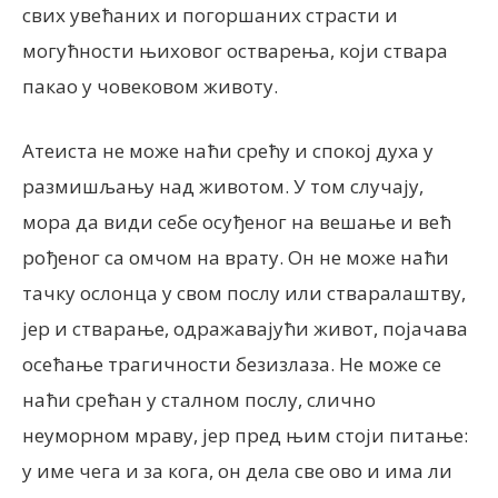
свих увећаних и погоршаних страсти и
могућности њиховог остварења, који ствара
пакао у човековом животу.
Атеиста не може наћи срећу и спокој духа у
размишљању над животом. У том случају,
мора да види себе осуђеног на вешање и већ
рођеног са омчом на врату. Он не може наћи
тачку ослонца у свом послу или стваралаштву,
јер и стварање, одражавајући живот, појачава
осећање трагичности безизлаза. Не може се
наћи срећан у сталном послу, слично
неуморном мраву, јер пред њим стоји питање:
у име чега и за кога, он дела све ово и има ли