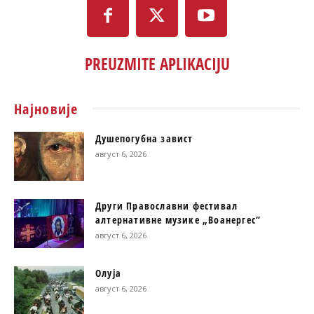
PREUZMITE APLIKACIJU
Најновије
Душепогубна завист
август 6, 2026
Други Православни фестивал
алтернативне музике „Воанергес“
август 6, 2026
Олуја
август 6, 2026