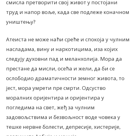
смисла претворити свој живот у постојани
труд и напор воље, када све подлеже коначном
уништењу?
Атеиста не може наћи среће и спокоја у чулним
насладама, вину и наркотицима, иза којих
следују духовни пад и меланхолија. Мора да
престане да мисли, осећа и жели, да би се
ослободио драматичности земног живота, то
јест, мора умрети пре смрти. Одсуство
моралних оријентира и оријентира у
погледима на свет, жеђ за чулним
задовољствима и безвољност воде човека у
тешке нервне болести, депресије, хистерије,