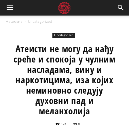
Насловна
Uncategorized
Uncategorized
Атеисти не могу да нађу
среће и спокоја у чулним
насладама, вину и
наркотицима, иза којих
неминовно следују
духовни пад и
меланхолија
173
0