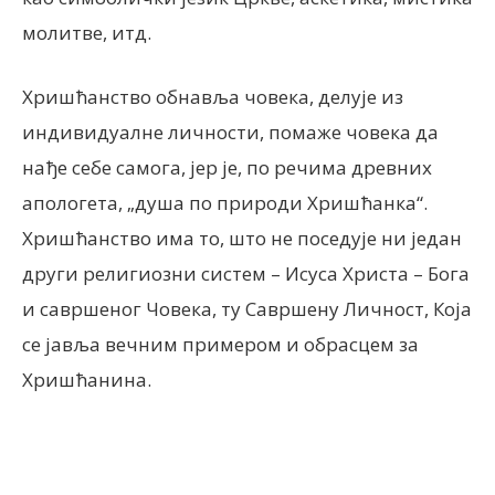
молитве, итд.
Хришћанство обнавља човека, делује из
индивидуалне личности, помаже човека да
нађе себе самога, јер је, по речима древних
апологета, „душа по природи Хришћанка“.
Хришћанство има то, што не поседује ни један
други религиозни систем – Исуса Христа – Бога
и савршеног Човека, ту Савршену Личност, Која
се јавља вечним примером и обрасцем за
Хришћанина.