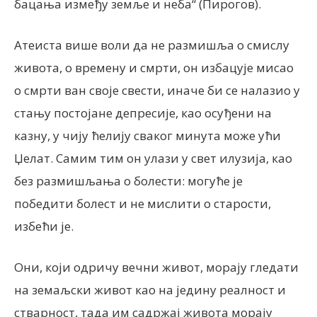
бацања између земље и неба“ (Пирогов).
Атеиста више воли да не размишља о смислу
живота, о времену и смрти, он избацује мисао
о смрти ван своје свести, иначе би се налазио у
стању постојане депресије, као осуђени на
казну, у чију ћелију сваког минута може ући
Џелат. Самим тим он улази у свет илузија, као
без размишљања о болести: могуће је
победити болест и не мислити о старости,
избећи је.
Они, који одричу вечни живот, морају гледати
на земаљски живот као на једину реалност и
стварност, тада им садржај живота морају