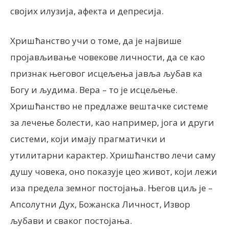
својих илузија, афекта и депресија.
Хришћанство учи о томе, да је највише
пројављивање човекове личности, да се као
признак његовог исцељења јавља љубав ка
Богу и људима. Вера – то је исцељење.
Хришћанство не предлаже вештачке системе
за лечење болести, као например, јога и други
системи, који имају прагматички и
утилитарни карактер. Хришћанство лечи саму
душу човека, оно показује цео живот, који лежи
иза предела земног постојања. Његов циљ је –
Апсолутни Дух, Божанска Личност, Извор
љубави и сваког постојања.