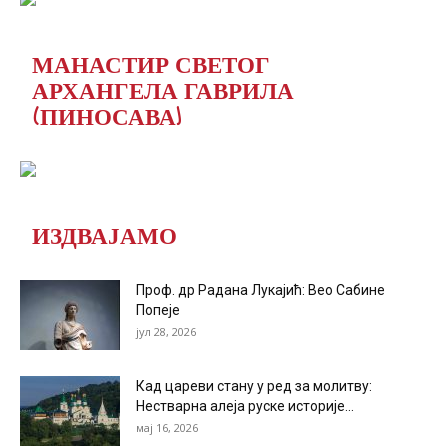
МАНАСТИР СВЕТОГ
АРХАНГЕЛА ГАВРИЛА
(ПИНОСАВА)
ИЗДВАЈАМО
Проф. др Радана Лукајић: Вео Сабине
Попеје
јул 28, 2026
Кад цареви стану у ред за молитву:
Нестварна алеја руске историје...
мај 16, 2026