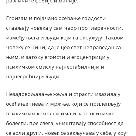
различите фобије и маније.
Егоизам и појачано осећање гордости
стављају човека у сам чвор противречности,
између њега и људи који га окружују. Таквом
човеку се чини, да је цео свет неправедан са
њим, и зато су егоисти и егоцентрици у
психичком смислу најнестабилнији и
најнесрећнији људи.
Незадовољавање жеља и страсти изазивају
осећање гнева и мржње, који се прилепљују
психичким комплексима и зато психичке
болести, пре свега, уништавају способност да
се воли други. Човек се закључава у себе, у круг