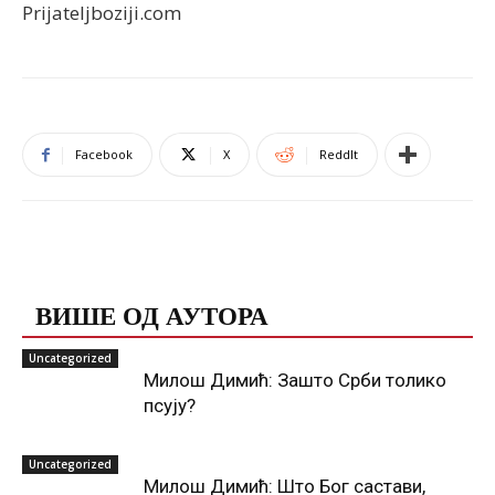
Prijateljboziji.com
Facebook
X
ReddIt
ПОВЕЗАНЕ ОБЈАВЕ
ВИШЕ ОД АУТОРА
Uncategorized
Милош Димић: Зашто Срби толико
псују?
Uncategorized
Милош Димић: Што Бог састави,