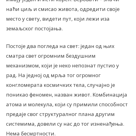
наћи циљ и смисао живота, одредити своје
место у свету, видети пут, који лежи иза
земаљског постојања.
Постоје два погледа на свет: један од њих
сматра свет огромним бездушним
механизмом, који је неко непознат пустио у
рад. На једној од мрља тог огромног
конгломерата космичких тела, случајно је
поникао феномен, назван живот. Комбинација
атома и молекула, који су примили способност
предаје свог структуралног плана другим
системима, довели су нас до тог изненађења.
Нема бесмртности.