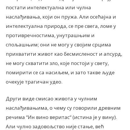
постати интелектуална или чулна
наслађивања, који он пружа. Али осећајна и
интелектуална природа, се пре свега, ломе у
противречностима, унутрашњим и
спољашњим; они не могу у својим срцима
прихватити живот као бесмисленост и апсурд,
не могу схватити зло, које постоји у свету,
помирити се са насиљем, и зато такве људе
очекује трагичан удео.
Други виде смисао живота у чулним
наслађивањима, о чему су говорили древним
речима “Ин вино веритас“ (истина је у вину).
Али чулно задовољство није стање, већ