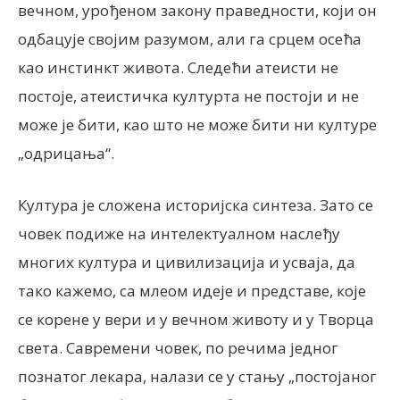
вечном, урођеном закону праведности, који он
одбацује својим разумом, али га срцем осећа
као инстинкт живота. Следећи атеисти не
постоје, атеистичка културта не постоји и не
може је бити, као што не може бити ни културе
„одрицања“.
Култура је сложена историјска синтеза. Зато се
човек подиже на интелектуалном наслеђу
многих култура и цивилизација и усваја, да
тако кажемо, са млеом идеје и представе, које
се корене у вери и у вечном животу и у Творца
света. Савремени човек, по речима једног
познатог лекара, налази се у стању „постојаног