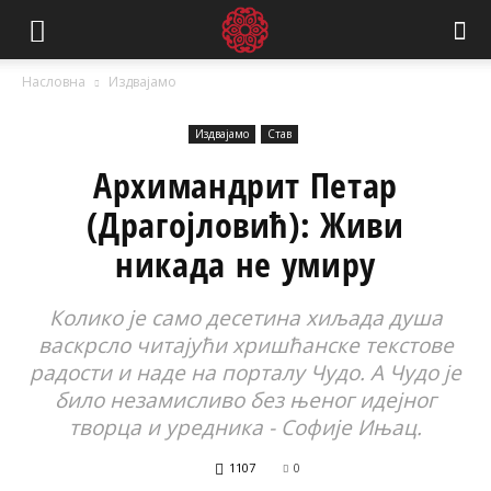
Насловна
Издвајамо
Издвајамо
Став
Архимандрит Петар
(Драгојловић): Живи
никада не умиру
Колико је само десетина хиљада душа
васкрсло читајући хришћанске текстове
радости и наде на порталу Чудо. А Чудо је
било незамисливо без њеног идејног
творца и уредника - Софије Ињац.
1107
0