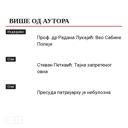
ПОВЕЗАНЕ ОБЈАВЕ
ВИШЕ ОД АУТОРА
Издвајамо
Проф. др Радана Лукајић: Вео Сабине
Попеје
Став
Стеван Петквић: Тајна запретеног
овна
Став
Пресуда патријарху је небулозна