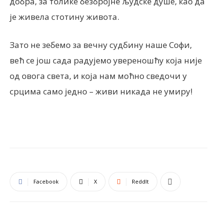
добра, за толике безбројне људске душе, као да
је живела стотину живота.
Зато не зебемо за вечну судбину наше Софи,
већ се још сада радујемо увереношћу која није
од овога света, и која нам моћно сведочи у
срцима само једно – живи никада не умиру!
Facebook
X
ReddIt