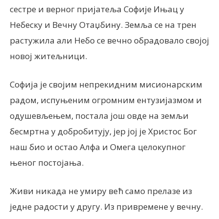
сестре и верног пријатеља Софије Ињац у
Небеску и Вечну Отаџбину. Земља се на трен
растужила али Небо се вечно обрадовало својој
новој житељници.
Софија је својим непрекидним мисионарским
радом, испуњеним огромним ентузијазмом и
одушевљењем, постала још овде на земљи
бесмртна у добробитују, јер јој је Христос Бог
наш био и остао Алфа и Омега целокупног
њеног постојања.
Живи никада не умиру већ само прелазе из
једне радости у другу. Из привремене у вечну.