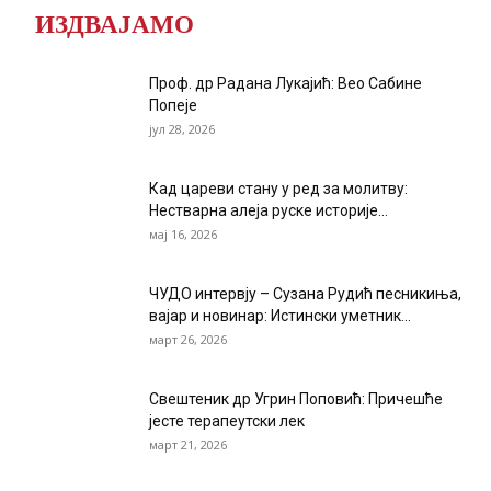
ИЗДВАЈАМО
Проф. др Радана Лукајић: Вео Сабине
Попеје
јул 28, 2026
Кад цареви стану у ред за молитву:
Нестварна алеја руске историје...
мај 16, 2026
ЧУДО интервју – Сузана Рудић песникиња,
вајар и новинар: Истински уметник...
март 26, 2026
Свештеник др Угрин Поповић: Причешће
јесте терапеутски лек
март 21, 2026