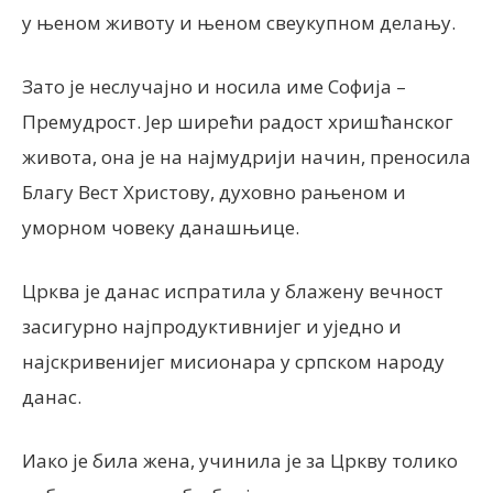
у њеном животу и њеном свеукупном делању.
Зато је неслучајно и носила име Софија –
Премудрост. Јер ширећи радост хришћанског
живота, она је на најмудрији начин, преносила
Благу Вест Христову, духовно рањеном и
уморном човеку данашњице.
Црква је данас испратила у блажену вечност
засигурно најпродуктивнијег и уједно и
најскривенијег мисионара у српском народу
данас.
Иако је била жена, учинила је за Цркву толико