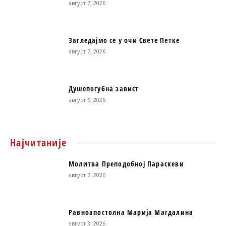
август 7, 2026
Загледајмо се у очи Свете Петке
август 7, 2026
Душепогубна завист
август 6, 2026
Најчитаније
Молитва Преподобној Параскеви
август 7, 2026
Равноапостолна Марија Магдалина
август 3, 2026