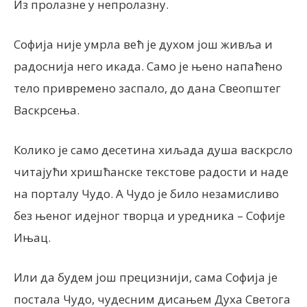
Из пролазне у непролазну.
Софија није умрла већ је духом још живља и
радоснија него икада. Само је њено напаћено
тело привремено заспало, до дана Свеопштег
Васкрсења.
Колико је само десетина хиљада душа васкрсло
читајући хришћанске текстове радости и наде
на порталу Чудо. А Чудо је било незамисливо
без њеног идејног творца и уредника – Софије
Ињац.
Или да будем још прецизнији, сама Софија је
постала Чудо, чудесним дисањем Духа Светога