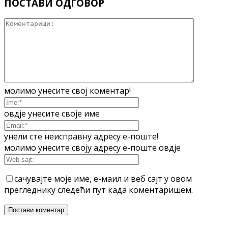
ПОСТАВИ ОДГОВОР
молимо унесите свој коментар!
овдје унесите своје име
унели сте неисправну адресу е-поште!
молимо унесите своју адресу е-поште овдје
сачувајте моје име, е-маил и веб сајт у овом
прегледнику следећи пут када коментаришем.