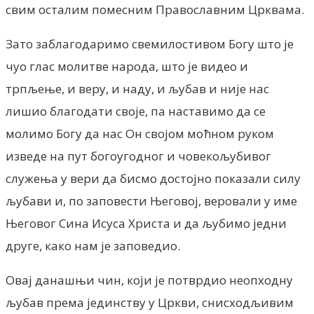
свим осталим помесним Православним Црквама.
Зато заблагодаримо свемилостивом Богу што је
чуо глас молитве народа, што је видео и
трпљење, и веру, и наду, и љубав и није нас
лишио благодати своје, па наставимо да се
молимо Богу да нас Он својом моћном руком
изведе на пут богоугодног и човекољубивог
служења у вери да бисмо достојно показали силу
љубави и, по заповести Његовој, веровали у име
Његовог Сина Исуса Христа и да љубимо једни
друге, како нам је заповедио.
Овај данашњи чин, који је потврдио неопходну
љубав према јединству у Цркви, снисходљивим