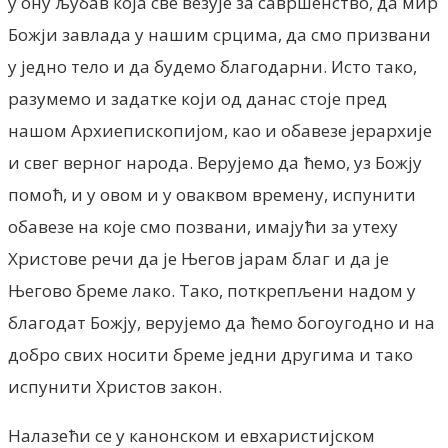
у ону љубав која све везује за савршенство, да мир
Божји завлада у нашим срцима, да смо призвани
у једно тело и да будемо благодарни. Исто тако,
разумемо и задатке који од данас стоје пред
нашом Архиепископијом, као и обавезе јерархије
и свег верног народа. Верујемо да ћемо, уз Божју
помоћ, и у овом и у оваквом времену, испунити
обавезе на које смо позвани, имајући за утеху
Христове речи да је Његов јарам благ и да је
Његово бреме лако. Тако, поткрепљени надом у
благодат Божју, верујемо да ћемо богоугодно и на
добро свих носити бреме једни другима и тако
испунити Христов закон.
Налазећи се у канонском и евхаристијском