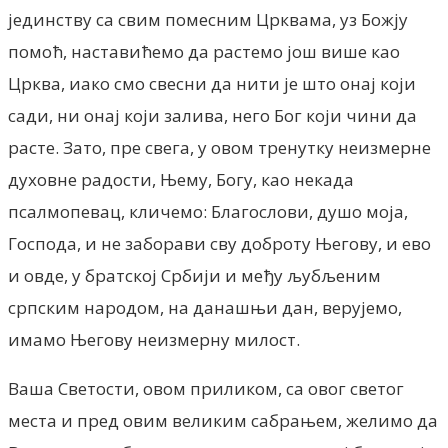
јединству са свим помесним Црквама, уз Божју
помоћ, наставићемо да растемо још више као
Црква, иако смо свесни да нити је што онај који
сади, ни онај који залива, него Бог који чини да
расте. Зато, пре свега, у овом тренутку неизмерне
духовне радости, Њему, Богу, као некада
псалмопевац, кличемо: Благослови, душо моја,
Господа, и не заборави сву доброту Његову, и ево
и овде, у братској Србији и међу љубљеним
српским народом, на данашњи дан, верујемо,
имамо Његову неизмерну милост.
Ваша Светости, овом приликом, са овог светог
места и пред овим великим сабрањем, желимо да