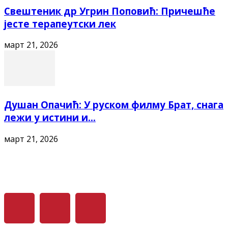
Свештеник др Угрин Поповић: Причешће
јесте терапеутски лек
март 21, 2026
Душан Опачић: У руском филму Брат, снага
лежи у истини и...
март 21, 2026