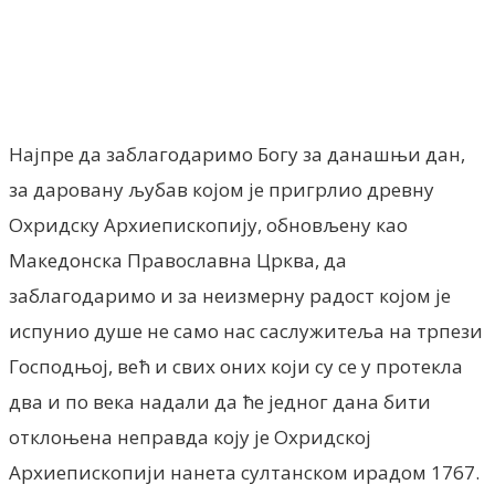
Facebook
X
ReddIt
Email
Pri
Најпре да заблагодаримо Богу за данашњи дан,
за даровану љубав којом је пригрлио древну
Охридску Архиепископију, обновљену као
Македонска Православна Црква, да
заблагодаримо и за неизмерну радост којом је
испунио душе не само нас саслужитеља на трпези
Господњој, већ и свих оних који су се у протекла
два и по века надали да ће једног дана бити
отклоњена неправда коју је Охридској
Архиепископији нанета султанском ирадом 1767.