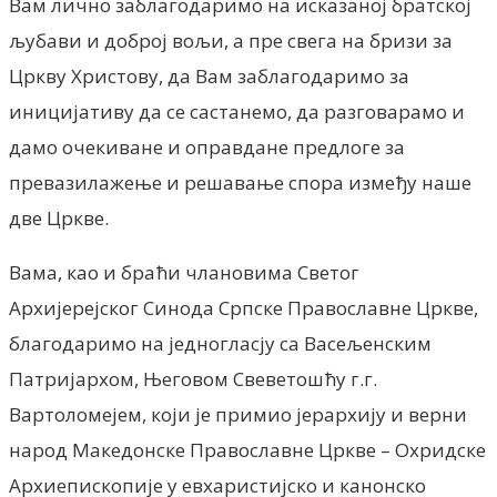
Вам лично заблагодаримо на исказаној братској
љубави и доброј вољи, а пре свега на бризи за
Цркву Христову, да Вам заблагодаримо за
иницијативу да се састанемо, да разговарамо и
дамо очекиване и оправдане предлоге за
превазилажење и решавање спора између наше
две Цркве.
Вама, као и браћи члановима Светог
Архијерејског Синода Српске Православне Цркве,
благодаримо на једногласју са Васељенским
Патријархом, Његовом Свеветошћу г.г.
Вартоломејем, који је примио јерархију и верни
народ Македонске Православне Цркве – Охридске
Архиепископије у евхаристијско и канонско