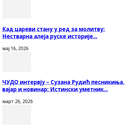
Кад цареви стану у ред за молитву:
Нестварна алеја руске историје...
мај 16, 2026
ЧУДО интервју – Сузана Рудић песникиња,
вајар и новинар: Истински уметник...
март 26, 2026