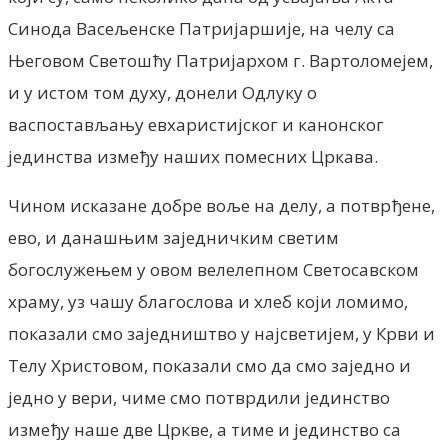
Синода Васељенске Патријаршије, на челу са
Његовом Светошћу Патријархом г. Вартоломејем,
и у истом том духу, донели Одлуку о
васпостављању евхаристијског и канонског
јединства између наших помесних Цркава.
Чином исказане добре воље на делу, а потврђене,
ево, и данашњим заједничким светим
богослужењем у овом велелепном Светосавском
храму, уз чашу благослова и хлеб који ломимо,
показали смо заједништво у најсветијем, у Крви и
Телу Христовом, показали смо да смо заједно и
једно у вери, чиме смо потврдили јединство
између наше две Цркве, а тиме и јединство са