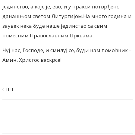
јединство, а које је, ево, и у пракси потврђено
данашњом светом Литургијом.На много година и
заувек нека буде наше јединство са свим
помесним Православним Црквама.
Чуј нас, Господе, и смилуј се, буди нам помоћник –
Амин. Христос васкрсе!
СПЦ
Facebook
X
ReddIt
Email
Pri