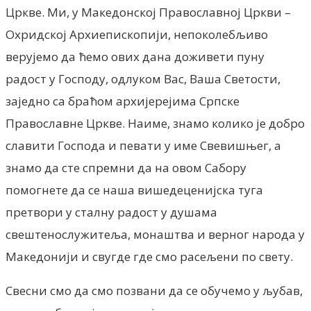
Цркве. Ми, у Македонској Православној Цркви –
Охридској Архиепископији, непоколебљиво
верујемо да ћемо ових дана доживети пуну
радост у Господу, одлуком Вас, Ваша Светости,
заједно са браћом архијерејима Српске
Православне Цркве. Наиме, знамо колико је добро
славити Господа и певати у име Свевишњег, а
знамо да сте спремни да на овом Сабору
помогнете да се наша вишедеценијска туга
претвори у сталну радост у душама
свештенослужитеља, монаштва и верног народа у
Македонији и свугде где смо расељени по свету.
Свесни смо да смо позвани да се обучемо у љубав,