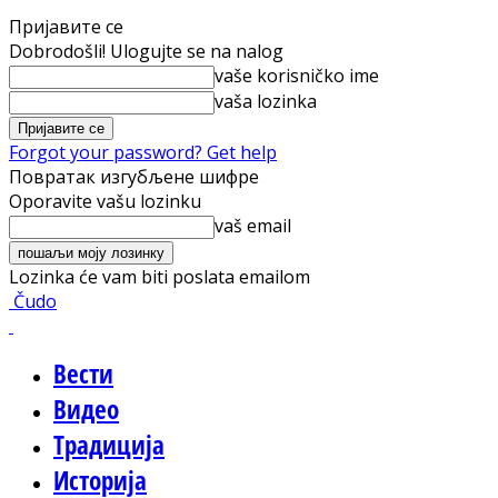
Пријавите се
Dobrodošli! Ulogujte se na nalog
vaše korisničko ime
vaša lozinka
Forgot your password? Get help
Повратак изгубљене шифре
Oporavite vašu lozinku
vaš email
Lozinka će vam biti poslata emailom
Čudo
Вести
Видео
Традиција
Историја