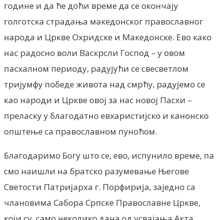
године и да ће доћи време да се окончају
голготска страдања македонског православног
народа и Цркве Охридске и Македонске. Ево како
нас радосно воли Васкрсли Господ – у овом
пасхалном периоду, радујући се свесветлом
тријумфу победе живота над смрћу, радујемо се
као народи и Цркве овој за нас новој Пасхи –
преласку у благодатно евхаристијско и канонско
општење са православном пуноћом.
Благодаримо Богу што се, ево, испунило време, па
смо наишли на братско разумевање Његове
Светости Патријарха г. Порфирија, заједно са
члановима Сабора Српске Православне Цркве,
који су, само неколико дана од усвајања Акта