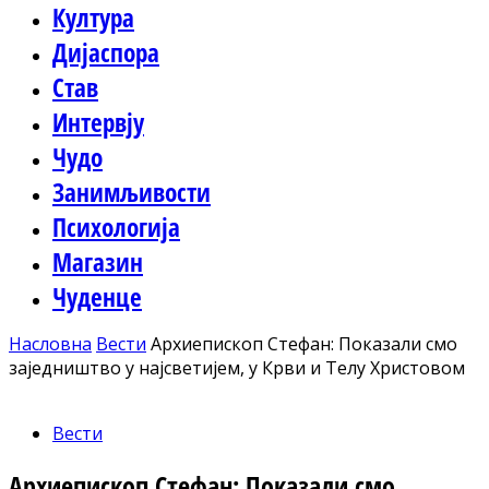
Култура
Дијаспора
Став
Интервју
Чудо
Занимљивости
Психологија
Магазин
Чуденце
Насловна
Вести
Архиепископ Стефан: Показали смо
заједништво у најсветијем, у Крви и Телу Христовом
Вести
Архиепископ Стефан: Показали смо