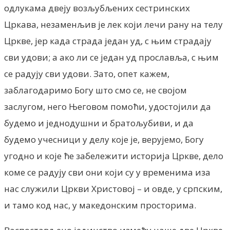
одлукама двеју возљубљених сестринских
Цркава, незаменљив је лек који лечи рану на телу
Цркве, јер када страда један уд, с њим страдају
сви удови; а ако ли се један уд прославља, с њим
се радују сви удови. Зато, опет кажем,
заблагодаримо Богу што смо се, не својом
заслугом, него Његовом помоћи, удостојили да
будемо и једнодушни и братољубиви, и да
будемо учесници у делу које је, верујемо, Богу
угодно и које ће забележити историја Цркве, дело
коме се радују сви они који су у временима иза
нас служили Цркви Христовој – и овде, у српским,
и тамо код нас, у македонским просторима.