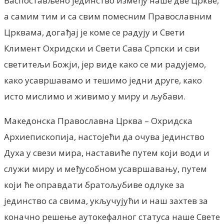
Васпостављено јединство између наше две Цркве,
а самим тим и са свим помесним Православним
Црквама, догађај је коме се радују и Свети
Климент Охридски и Свети Сава Српски и сви
светитељи Божји, јер виде како се ми радујемо,
како усавршавамо и тешимо једни друге, како
исто мислимо и живимо у миру и љубави.
Македонска Православна Црква – Охридска
Архиепископија, настојећи да очува јединство
Духа у свези мира, наставиће путем који води и
служи миру и међусобном усавршавању, путем
који ће оправдати братољубиве одлуке за
јединство са свима, укључујући и наш захтев за
коначно решење аутокефалног статуса наше Свете